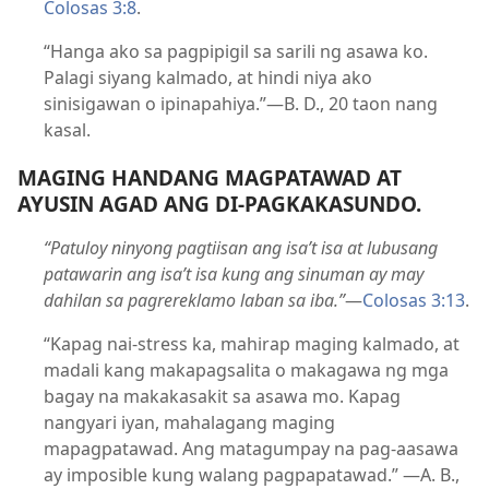
Colosas 3:8
.
“Hanga ako sa pagpipigil sa sarili ng asawa ko.
Palagi siyang kalmado, at hindi niya ako
sinisigawan o ipinapahiya.”—B. D., 20 taon nang
kasal.
MAGING HANDANG MAGPATAWAD AT
AYUSIN AGAD ANG DI-PAGKAKASUNDO.
“Patuloy ninyong pagtiisan ang isa’t isa at lubusang
patawarin ang isa’t isa kung ang sinuman ay may
dahilan sa pagrereklamo laban sa iba.”
—
Colosas 3:13
.
“Kapag nai-stress ka, mahirap maging kalmado, at
madali kang makapagsalita o makagawa ng mga
bagay na makakasakit sa asawa mo. Kapag
nangyari iyan, mahalagang maging
mapagpatawad. Ang matagumpay na pag-aasawa
ay imposible kung walang pagpapatawad.” —A. B.,