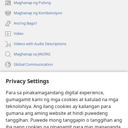
Maghanap ng Pulong
(may
bubukas
Maghanap ng Kombensiyon
(may
na
bubukas
bagong
Ano’ng Bago?
na
window)
bagong
Video
window)
Videos with Audio Descriptions
Maghanap sa JW.ORG
Global Communication
Help
Privacy Settings
Donasyon
(may
Para sa pinakamagandang digital experience,
bubukas
gumagamit kami ng mga cookies at katulad na mga
na
Watchtower ONLINE LIBRARY™
teknolohiya. Ang ilang cookies ay kailangan para
(may
bagong
gumana ang aming website at hindi puwedeng
bubukas
window)
®
JW Hub
na
tanggihan. Puwede mong tanggapin o tanggihan ang
(may
bagong
bubukas
iba pang cookies na ginagamit para mas mapaganda