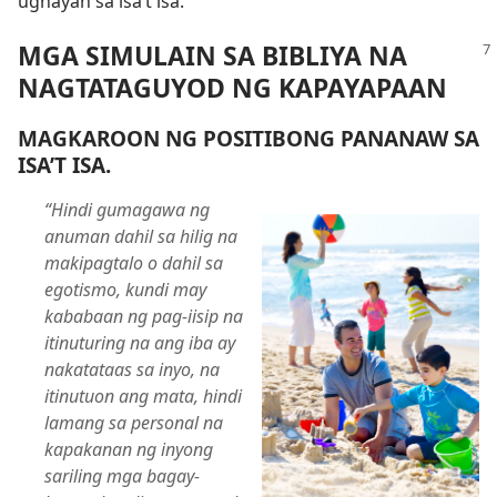
ugnayan sa isa’t isa.
MGA SIMULAIN SA BIBLIYA NA
NAGTATAGUYOD NG KAPAYAPAAN
MAGKAROON NG POSITIBONG PANANAW SA
ISA’T ISA.
“Hindi gumagawa ng
anuman dahil sa hilig na
makipagtalo o dahil sa
egotismo, kundi may
kababaan ng pag-iisip na
itinuturing na ang iba ay
nakatataas sa inyo, na
itinutuon ang mata, hindi
lamang sa personal na
kapakanan ng inyong
sariling mga bagay-