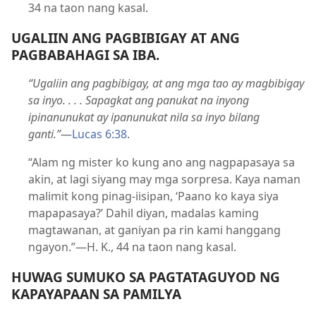
34 na taon nang kasal.
UGALIIN ANG PAGBIBIGAY AT ANG
PAGBABAHAGI SA IBA.
“Ugaliin ang pagbibigay, at ang mga tao ay magbibigay
sa inyo. . . . Sapagkat ang panukat na inyong
ipinanunukat ay ipanunukat nila sa inyo bilang
ganti.”
—
Lucas 6:38
.
“Alam ng mister ko kung ano ang nagpapasaya sa
akin, at lagi siyang may mga sorpresa. Kaya naman
malimit kong pinag-iisipan, ‘Paano ko kaya siya
mapapasaya?’ Dahil diyan, madalas kaming
magtawanan, at ganiyan pa rin kami hanggang
ngayon.”—H. K., 44 na taon nang kasal.
HUWAG SUMUKO SA PAGTATAGUYOD NG
KAPAYAPAAN SA PAMILYA