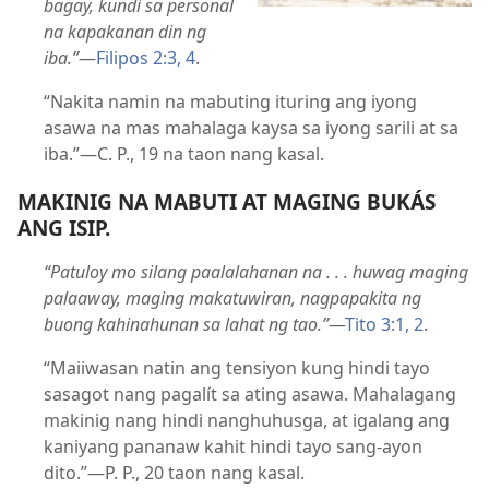
bagay, kundi sa personal
na kapakanan din ng
iba.”
—
Filipos 2:3, 4
.
“Nakita namin na mabuting ituring ang iyong
asawa na mas mahalaga kaysa sa iyong sarili at sa
iba.”—C. P., 19 na taon nang kasal.
MAKINIG NA MABUTI AT MAGING BUKÁS
ANG ISIP.
“Patuloy mo silang paalalahanan na . . . huwag maging
palaaway, maging makatuwiran, nagpapakita ng
buong kahinahunan sa lahat ng tao.”
—
Tito 3:1, 2
.
“Maiiwasan natin ang tensiyon kung hindi tayo
sasagot nang pagalít sa ating asawa. Mahalagang
makinig nang hindi nanghuhusga, at igalang ang
kaniyang pananaw kahit hindi tayo sang-ayon
dito.”—P. P., 20 taon nang kasal.