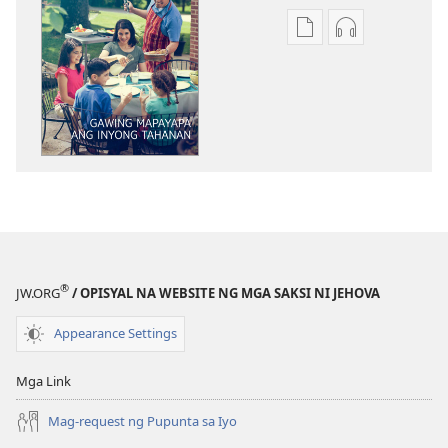
Opsiyon
Opsiyon
sa
sa
pagda-
pagda-
download
download
ng
ng
publikasyon
audio
GUMISING!
GUMISING!
Gawing
Gawing
Mapayapa
Mapayapa
ang
ang
Inyong
Inyong
®
JW.ORG
/ OPISYAL NA WEBSITE NG MGA SAKSI NI JEHOVA
Tahanan
Tahanan
Appearance Settings
Mga Link
Mag-request ng Pupunta sa Iyo