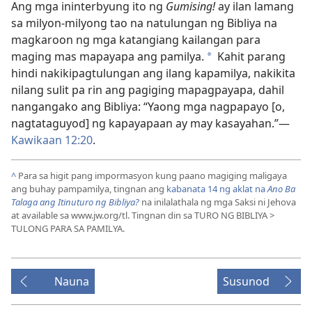
Ang mga ininterbyung ito ng
Gumising!
ay ilan lamang
sa milyon-milyong tao na natulungan ng Bibliya na
magkaroon ng mga katangiang kailangan para
maging mas mapayapa ang pamilya.
Kahit parang
*
hindi nakikipagtulungan ang ilang kapamilya, nakikita
nilang sulit pa rin ang pagiging mapagpayapa, dahil
nangangako ang Bibliya: “Yaong mga nagpapayo [o,
nagtataguyod] ng kapayapaan ay may kasayahan.”—
Kawikaan 12:20
.
^
Para sa higit pang impormasyon kung paano magiging maligaya
ang buhay pampamilya, tingnan ang
kabanata 14 ng aklat na
Ano Ba
Talaga ang Itinuturo ng Bibliya?
na inilalathala ng mga Saksi ni Jehova
at available sa www.jw.org/tl. Tingnan din sa TURO NG BIBLIYA >
TULONG PARA SA PAMILYA
.
Nauna
Susunod