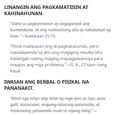
LINANGIN ANG PAGKAMATIISIN AT
KAHINAHUNAN.
“Dahil sa pagkamatiisin ay nagaganyak ang
kumandante, at ang mahinahong dila ay nakababali ng
buto.”
—
Kawikaan 25:15
.
“Hindi maiiwasan ang di-pagkakasundo, pero
nakadepende sa atin ang magiging resulta nito.
Kailangan nating maging mapagpasensiya para
maayos ang mga problema.”—G. A., 27 taon nang
kasal.
IWASAN ANG BERBAL O PISIKAL NA
PANANAKIT.
“Alisin nga ninyo ang lahat ng mga iyon sa inyo, poot,
galit, kasamaan, mapang-abusong pananalita, at
malaswang pananalita mula sa inyong bibig.”
—