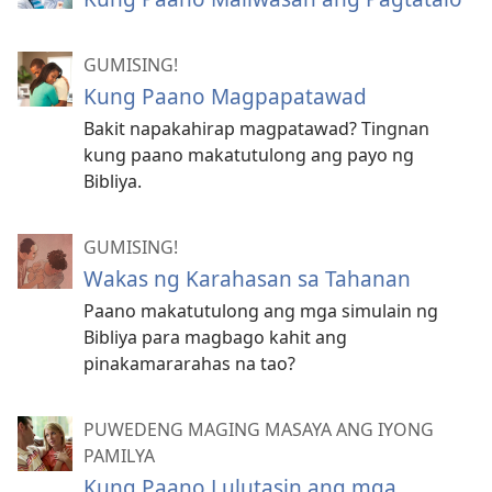
GUMISING!
Kung Paano Magpapatawad
Bakit napakahirap magpatawad? Tingnan
kung paano makatutulong ang payo ng
Bibliya.
GUMISING!
Wakas ng Karahasan sa Tahanan
Paano makatutulong ang mga simulain ng
Bibliya para magbago kahit ang
pinakamararahas na tao?
PUWEDENG MAGING MASAYA ANG IYONG
PAMILYA
Kung Paano Lulutasin ang mga