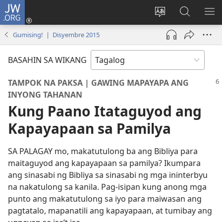
JW.ORG
Mag-
log
Baguhin
Maghana
IPA
In
ang
sa
AN
Gumising! | Disyembre 2015
(may
wika
JW.ORG
ME
bubukas
ng
BASAHIN SA WIKANG
na
site
bagong
TAMPOK NA PAKSA | GAWING MAPAYAPA ANG
window)
INYONG TAHANAN
Kung Paano Itataguyod ang
Kapayapaan sa Pamilya
SA PALAGAY mo, makatutulong ba ang Bibliya para
maitaguyod ang kapayapaan sa pamilya? Ikumpara
ang sinasabi ng Bibliya sa sinasabi ng mga ininterbyu
na nakatulong sa kanila. Pag-isipan kung anong mga
punto ang makatutulong sa iyo para maiwasan ang
pagtatalo, mapanatili ang kapayapaan, at tumibay ang