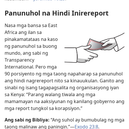
Panunuhol na Hindi Inirereport
Nasa mga bansa sa East
Africa ang ilan sa
pinakamatataas na kaso
ng panunuhol sa buong
mundo, ang sabi ng
Transparency
International. Pero mga
90 porsiyento ng mga taong napaharap sa panunuhol
ang hindi nagrereport nito sa kinauukulan. Ganito ang
sinabi ng isang tagapagsalita ng organisasyong iyan
sa Kenya: “Parang walang tiwala ang mga
mamamayan na aaksiyunan ng kanilang gobyerno ang
mga report tungkol sa korapsiyon.”
Ang sabi ng Bibliya:
“Ang suhol ay bumubulag ng mga
taong malinaw ang paningin.”—
Exodo 23:8
.