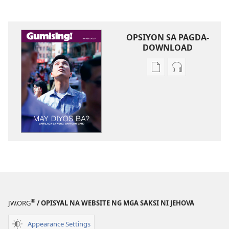
OPSIYON SA PAGDA-
DOWNLOAD
Opsiyon
Opsiyon
sa
sa
pagda-
pagda-
download
download
ng
ng
publikasyon
audio
GUMISING!
GUMISING!
May
May
Diyos
Diyos
Ba?
Ba?
Mahalaga
Mahalaga
®
JW.ORG
/ OPISYAL NA WEBSITE NG MGA SAKSI NI JEHOVA
Ba
Ba
Kung
Kung
Appearance Settings