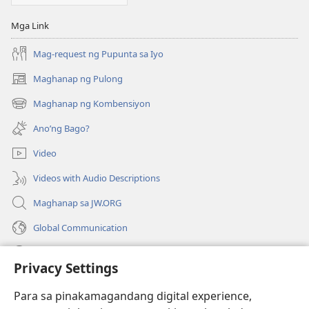
Mayroon
Mayroon
Man?
Man?
Mga Link
Mag-request ng Pupunta sa Iyo
Maghanap ng Pulong
(may
bubukas
Maghanap ng Kombensiyon
(may
na
bubukas
bagong
Ano’ng Bago?
na
window)
bagong
Video
window)
Videos with Audio Descriptions
Maghanap sa JW.ORG
Global Communication
Help
Privacy Settings
Donasyon
(may
Para sa pinakamagandang digital experience,
bubukas