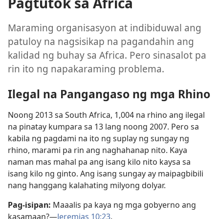
Pagtutok sa Africa
Maraming organisasyon at indibiduwal ang
patuloy na nagsisikap na pagandahin ang
kalidad ng buhay sa Africa. Pero sinasalot pa
rin ito ng napakaraming problema.
Ilegal na Pangangaso ng mga Rhino
Noong 2013 sa South Africa, 1,004 na rhino ang ilegal
na pinatay kumpara sa 13 lang noong 2007. Pero sa
kabila ng pagdami na ito ng suplay ng sungay ng
rhino, marami pa rin ang naghahanap nito. Kaya
naman mas mahal pa ang isang kilo nito kaysa sa
isang kilo ng ginto. Ang isang sungay ay maipagbibili
nang hanggang kalahating milyong dolyar.
Pag-isipan:
Maaalis pa kaya ng mga gobyerno ang
kasamaan?—
Jeremias 10:23
.