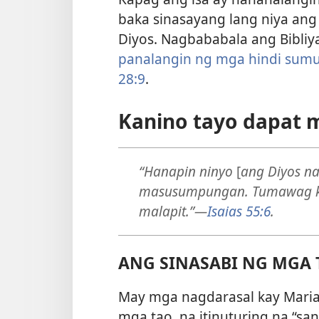
baka sinasayang lang niya ang
Diyos. Nagbababala ang Bibliya
panalangin ng mga hindi sumu
28:9
.
Kanino tayo dapat 
“Hanapin ninyo
[
ang Diyos n
masusumpungan. Tumawag kay
malapit.”
—
Isaias 55:6
.
ANG SINASABI NG MGA 
May mga nagdarasal kay Maria 
mga tao, na itinuturing na “sant