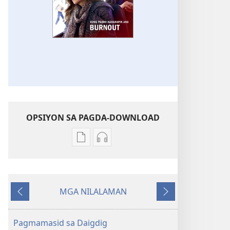
OPSIYON SA PAGDA-DOWNLOAD
Opsiyon
Opsiyon
sa
sa
pagda-
pagda-
download
download
MGA NILALAMAN
ng
ng
Nauna
Susunod
publikasyon
audio
GUMISING!
GUMISING!
Pagmamasid sa Daigdig
Kung
Kung