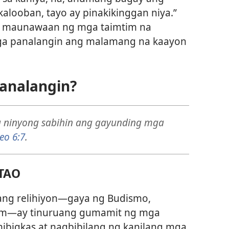
kalooban, tayo ay pinakikinggan niya.”
pat maunawaan ng mga taimtim na
 panalangin ang malamang na kaayon
analangin?
 ninyong sabihin ang gayunding mga
eo 6:7
.
TAO
ng relihiyon
—gaya ng Budismo,
am
—ay tinuruang gumamit ng mga
mibigkas at nagbibilang ng kanilang mga