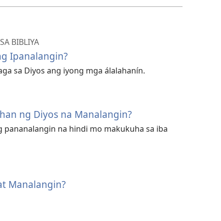
A BIBLIYA
g Ipanalangin?
ga sa Diyos ang iyong mga álalahanín.
ahan ng Diyos na Manalangin?
 pananalangin na hindi mo makukuha sa iba
at Manalangin?