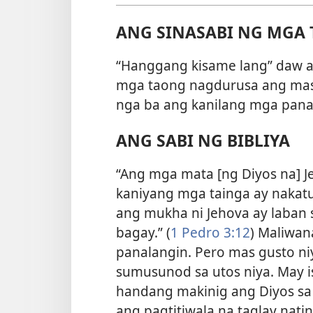
ANG SINASABI NG MGA 
“Hanggang kisame lang” daw a
mga taong nagdurusa ang mas
nga ba ang kanilang mga pana
ANG SABI NG BIBLIYA
“Ang mga mata [ng Diyos na] 
kaniyang mga tainga ay nakat
ang mukha ni Jehova ay lab
bagay.” (
1 Pedro 3:12
) Maliwan
panalangin. Pero mas gusto n
sumusunod sa utos niya. May i
handang makinig ang Diyos sa 
ang pagtitiwala na taglay nat