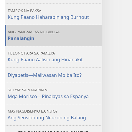
Paano
Paano
TAMPOK NA PAKSA
Haharapin
Haharapin
Kung Paano Haharapin ang Burnout
ang
ang
Burnout
Burnout
ANG PANGMALAS NG BIBLIYA
Panalangin
TULONG PARA SA PAMILYA
Kung Paano Aalisin ang Hinanakit
Diyabetis​—Maiiwasan Mo ba Ito?
SULYAP SA NAKARAAN
Mga Morisco​—Pinalayas sa Espanya
MAY NAGDISENYO BA NITO?
Ang Sensitibong Neuron ng Balang