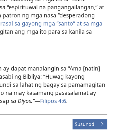
sa “espirituwal na pangangailangan,” at
g na patron ng mga nasa “desperadong
rasal sa gayong mga “santo” at sa mga
an ang mga ito para sa kanila sa
ay dapat manalangin sa “Ama [natin]
nasabi ng Bibliya: “Huwag kayong
undi sa lahat ng bagay sa pamamagitan
o na may kasamang pasasalamat ay
usap
sa Diyos.”
—
Filipos 4:6
.
Susunod