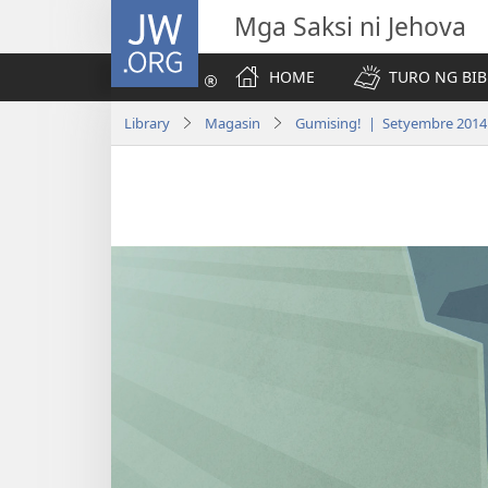
JW.ORG
Mga Saksi ni Jehova
HOME
TURO NG BIB
Library
Magasin
Gumising! | Setyembre 2014