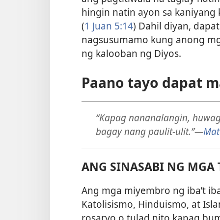
hingin natin ayon sa kaniyang 
(
1 Juan 5:14
) Dahil diyan, da
nagsusumamo kung anong mga
ng kalooban ng Diyos.
Paano tayo dapat m
“Kapag nananalangin, huwag
bagay nang paulit-ulit.”
—
Mat
ANG SINASABI NG MGA 
Ang mga miyembro ng iba’t iba
Katolisismo, Hinduismo, at Isl
rosaryo o tulad nito kapag bu