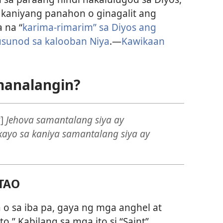
 kaniyang panahon o ginagalit ang
 na “
karima-rimarim” sa Diyos ang
sunod sa kalooban Niya
.
—
Kawikaan
manalangin?
a
]
Jehova samantalang siya ay
o sa kaniya samantalang siya ay
TAO
o sa iba pa, gaya ng mga anghel at
o.” Kabilang sa mga ito si “Saint”