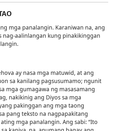
TAO
ng mga panalangin. Karaniwan na, ang
 nag-aalinlangan kung pinakikinggan
langin.
Jehova ay nasa mga matuwid, at ang
uon sa kanilang pagsusumamo; ngunit
an sa mga gumagawa ng masasamang
ag, nakikinig ang Diyos sa mga
iyang pakinggan ang mga taong
sa pang teksto na nagpapakitang
ating mga panalangin. Ang sabi: “Ito
in sa kaniya, na, anumang bagay ang