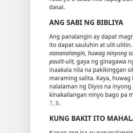
dasal.
ANG SABI NG BIBLIYA
Ang panalangin ay dapat magmu
ito dapat sauluhin at ulit-uliti
nananalangin, huwag ninyong s
paulit-ulit,
gaya ng ginagawa n
inaakala nila na pakikinggan s
maraming salita. Kaya, huwag 
nalalaman ng Diyos na inyon
kinakailangan ninyo bago pa m
7, 8
.
KUNG BAKIT ITO MAHA
Kapag ang isa ay nananalangin