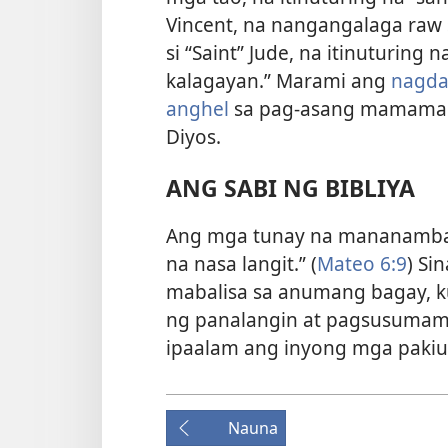
Vincent, na nangangalaga raw 
si “Saint” Jude, na itinuturin
kalagayan.” Marami ang
nagda
anghel
sa pag-asang mamamagit
Diyos.
ANG SABI NG BIBLIYA
Ang mga tunay na mananamba 
na nasa langit.” (
Mateo 6:9
) Si
mabalisa sa anumang bagay, k
ng panalangin at pagsusumam
ipaalam ang inyong mga paki
Nauna