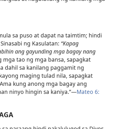
la sa puso at dapat na taimtim; hindi
n. Sinasabi ng Kasulatan:
“Kapag
abihin ang gayunding mga bagay nang
g mga tao ng mga bansa, sapagkat
ila dahil sa kanilang paggamit ng
kayong maging tulad nila, sapagkat
g Ama kung anong mga bagay ang
an ninyo hingin sa kaniya.”
—
Mateo 6:
LAGA
 sa paraang hindi nakalulugod sa Diyos,