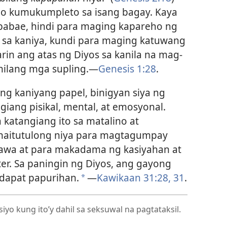
 kumukumpleto sa isang bagay. Kaya
babae, hindi para maging kapareho ng
 sa kaniya, kundi para maging katuwang
rin ang atas ng Diyos sa kanila na mag-
nilang mga supling.
—
Genesis 1:28
.
 kaniyang papel, binigyan siya ng
iang pisikal, mental, at emosyonal.
katangiang ito sa matalino at
 naitutulong niya para magtagumpay
awa at para makadama ng kasiyahan at
er. Sa paningin ng Diyos, ang gayong
dapat papurihan.
—
Kawikaan 31:28,
31
.
*
siyo kung ito’y dahil sa seksuwal na pagtataksil.