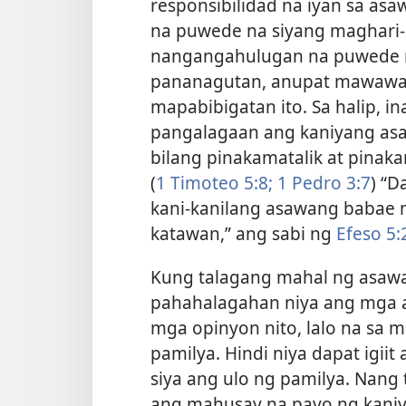
responsibilidad na iyan sa asaw
na puwede na siyang maghari-h
nangangahulugan na puwede n
pananagutan, anupat mawawal
mapabibigatan ito. Sa halip, i
pangalagaan ang kaniyang asa
bilang pinakamatalik at pinak
(
1 Timoteo 5:8;
1 Pedro 3:7
) “D
kani-kanilang asawang babae n
katawan,” ang sabi ng
Efeso 5:
Kung talagang mahal ng asawan
pahahalagahan niya ang mga ab
mga opinyon nito, lalo na sa 
pamilya. Hindi niya dapat igii
siya ang ulo ng pamilya. Nang
ang mahusay na payo ng kaniy