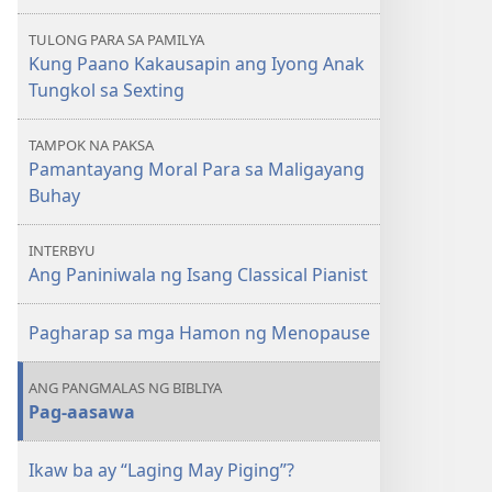
Moral
Moral
TULONG PARA SA PAMILYA
Para
Para
Kung Paano Kakausapin ang Iyong Anak
sa
sa
Tungkol sa Sexting
Maligayang
Maligayang
Buhay
Buhay
TAMPOK NA PAKSA
Pamantayang Moral Para sa Maligayang
Buhay
INTERBYU
Ang Paniniwala ng Isang Classical Pianist
Pagharap sa mga Hamon ng Menopause
ANG PANGMALAS NG BIBLIYA
Pag-aasawa
Ikaw ba ay “Laging May Piging”?