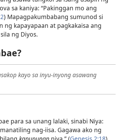
hova sa kaniya: “Pakinggan mo ang
12
) Mapagpakumbabang sumunod si
n ng kapayapaan at pagkakaisa ang
sila ng Diyos.
abae?
akop kayo sa inyu-inyong asawang
ae para sa unang lalaki, sinabi Niya:
a manatiling nag-iisa. Gagawa ako ng
 bilang
kapupunan
niya.” (
Genesis 2:18
)