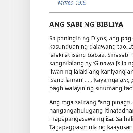
Mateo 19:6
.
ANG SABI NG BIBLIYA
Sa paningin ng Diyos, ang pag-
kasunduan ng dalawang tao. I
lalaki at isang babae. Sinasabi
sangnilalang ay ‘Ginawa [sila ng
iiwan ng lalaki ang kaniyang a
isang laman’ . . . Kaya nga
ang 
paghiwalayin ng sinumang tao
Ang mga salitang “ang pinagtu
nangangahulugang itinatadhan
mapapangasawa ng isa. Sa hal
Tagapagpasimula ng kaayusan s