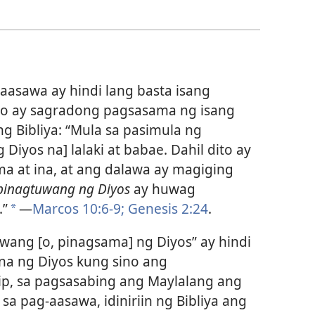
aasawa ay hindi lang basta isang
to ay sagradong pagsasama ng isang
 ng Bibliya: “Mula sa pasimula ng
 Diyos na] lalaki at babae. Dahil dito ay
ma at ina, at ang dalawa ay magiging
pinagtuwang ng Diyos
ay huwag
.”
—
Marcos 10:6-9;
Genesis 2:24
.
*
wang [o, pinagsama] ng Diyos” ay hindi
a ng Diyos kung sino ang
ip, sa pagsasabing ang Maylalang ang
a pag-aasawa, idiniriin ng Bibliya ang