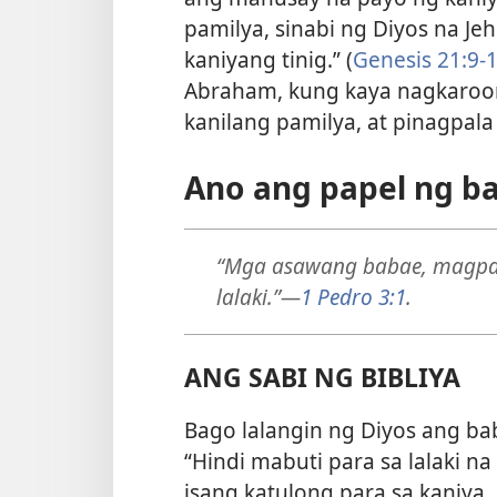
pamilya, sinabi ng Diyos na Je
kaniyang tinig.” (
Genesis 21:9-
Abraham, kung kaya nagkaroo
kanilang pamilya, at pinagpala 
Ano ang papel ng b
“Mga asawang babae, magpas
lalaki.”
—
1 Pedro 3:1
.
ANG SABI NG BIBLIYA
Bago lalangin ng Diyos ang bab
“Hindi mabuti para sa lalaki n
isang katulong para sa kaniya,