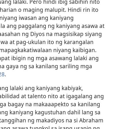
ang lalaki. Pero hindi ibig sabihin nito
arian o maging malupit. Hindi rin ito
iyang iwasan ang kaniyang
a ang paggalang ng kaniyang asawa at
naasahan ng Diyos na magsisikap siyang
wa at pag-ukulan ito ng karangalan
amapagkakatiwalaan niyang kaibigan.
apat ibigin ng mga asawang lalaki ang
a gaya ng sa kanilang sariling mga
28
.
g lalaki ang kaniyang kabiyak,
ilidad at talento nito at igagalang ang
mga bagay na makaaapekto sa kanilang
t ang kaniyang kagustuhan dahil lang sa
 tanggihan ng makadiyos na si Abraham
ang asawa tungkol sa isang usapin ng