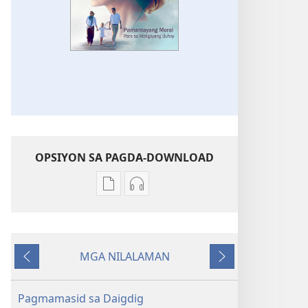
OPSIYON SA PAGDA-DOWNLOAD
Opsiyon
Opsiyon
sa
sa
pagda-
pagda-
download
download
MGA NILALAMAN
ng
ng
Nauna
Susunod
publikasyon
audio
GUMISING!
GUMISING!
Pagmamasid sa Daigdig
Pamantayang
Pamantayang