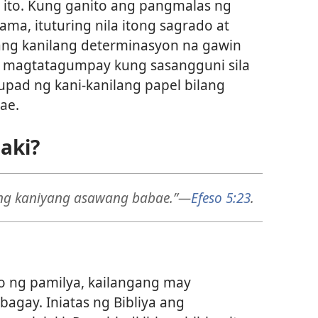
 ito. Kung ganito ang pangmalas ng
ma, ituturing nila itong sagrado at
 ang kanilang determinasyon na gawin
g magtatagumpay kung sasangguni sila
upad ng kani-kanilang papel bilang
ae.
aki?
 ng kaniyang asawang babae.”
—
Efeso 5:23
.
 ng pamilya, kailangang may
gay. Iniatas ng Bibliya ang