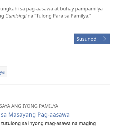
ungkahi sa pag-aasawa at buhay pampamilya
 ng
Gumising!
na “Tulong Para sa Pamilya.”
Susunod
ya
AYA ANG IYONG PAMILYA
a sa Masayang Pag-aasawa
 tutulong sa inyong mag-asawa na maging