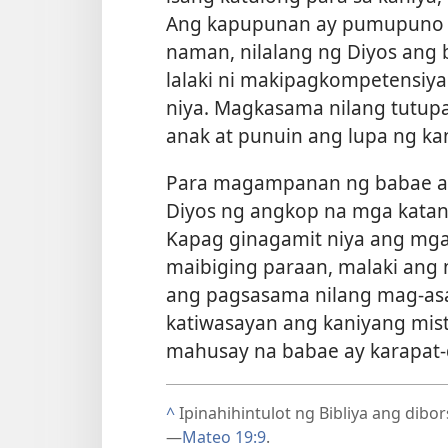
Ang kapupunan ay pumupuno o
naman, nilalang ng Diyos ang 
lalaki ni makipagkompetensiya
niya. Magkasama nilang tutupa
anak at punuin ang lupa ng ka
Para magampanan ng babae ang
Diyos ng angkop na mga katang
Kapag ginagamit niya ang mga 
maibiging paraan, malaki ang
ang pagsasama nilang mag-as
katiwasayan ang kaniyang mist
mahusay na babae ay karapat-
^
Ipinahihintulot ng Bibliya ang dibor
—
Mateo 19:9
.