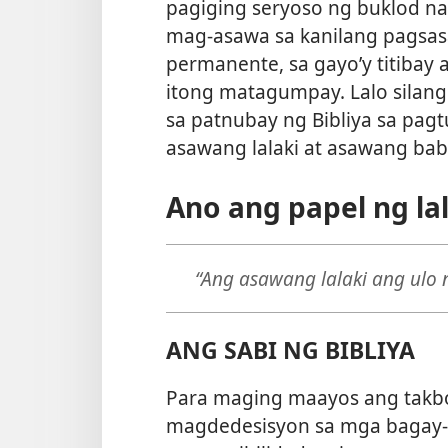
pagiging seryoso ng buklod na
mag-asawa sa kanilang pagsasa
permanente, sa gayo’y titibay
itong matagumpay. Lalo silan
sa patnubay ng Bibliya sa pagt
asawang lalaki at asawang bab
Ano ang papel ng lal
“Ang asawang lalaki ang ulo
ANG SABI NG BIBLIYA
Para maging maayos ang takbo
magdedesisyon sa mga bagay-ba