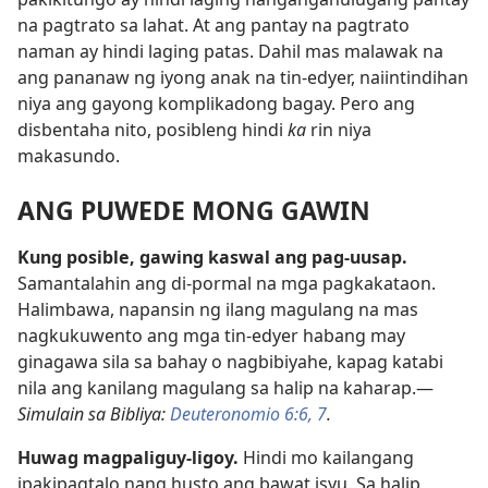
na pagtrato sa lahat. At ang pantay na pagtrato
naman ay hindi laging patas. Dahil mas malawak na
ang pananaw ng iyong anak na tin-edyer, naiintindihan
niya ang gayong komplikadong bagay. Pero ang
disbentaha nito, posibleng hindi
ka
rin niya
makasundo.
ANG PUWEDE MONG GAWIN
Kung posible, gawing kaswal ang pag-uusap.
Samantalahin ang di-pormal na mga pagkakataon.
Halimbawa, napansin ng ilang magulang na mas
nagkukuwento ang mga tin-edyer habang may
ginagawa sila sa bahay o nagbibiyahe, kapag katabi
nila ang kanilang magulang sa halip na kaharap.—
Simulain sa Bibliya:
Deuteronomio 6:6, 7
.
Huwag magpaliguy-ligoy.
Hindi mo kailangang
ipakipagtalo nang husto ang bawat isyu. Sa halip,