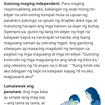
Gustong maging independent.
Para maging
responsableng adulto, kailangan ng anak mong tin-
edyer na unti-unting lumipat mula sa upuan ng
pasahero patungo sa upuan ng drayber, wika nga, at
matutong harapin ang mga hamon sa daan ng buhay.
Siyempre pa, gusto ng ilang tin-edyer ng higit na
kalayaan kaysa sa nararapat sa kanila; ang ibang
magulang naman ay sobrang higpit. Ang ganitong
sitwasyon ay maaaring magdulot ng tensiyon sa
pagitan ng mga magulang
at
mga tin-edyer. “Gustong
kontrolin ng mga magulang ko ang lahat ng kilos ko,”
ang reklamo ng 16-anyos na si Brad.
“Kung hindi nila
*
ako bibigyan ng higit na kalayaan kapag 18 na ako,
magsasarili ako!”
Lumalawak ang
pananaw.
Ang mga bata
ay simple lang mag-isip
—ang tama ay tama, at