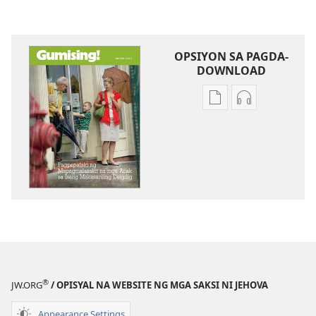
OPSIYON SA PAGDA-
DOWNLOAD
Opsiyon
Opsiyon
sa
sa
pagda-
pagda-
download
download
ng
ng
publikasyon
audio
GUMISING!
GUMISING!
Pagpapalaki
Pagpapalaki
ng
ng
Mapagmalasakit
Mapagmalasa
na
na
®
JW.ORG
/ OPISYAL NA WEBSITE NG MGA SAKSI NI JEHOVA
mga
mga
Anak
Anak
Appearance Settings