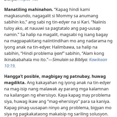
Manatiling mahinahon.
“Kapag hindi kami
magkasundo, nagagalit si Mommy sa anumang
sabihin ko,” ang sabi ng tin-edyer na si Kari. “Naiinis
tuloy ako, at nauuwi sa pagtatalo ang pag-uusap
namin.” Sa halip na magalit, magsabi ng isang bagay
na magpapakitang naiintindihan mo ang nadarama ng
iyong anak na tin-edyer. Halimbawa, sa halip na
sabihin, “Hindi problema
iyan!”
sabihin, “Alam kong
ikinababahala mo ito.”—
Simulain sa Bibliya:
Kawikaan
10:19
.
Hangga’t posible, magbigay ng patnubay, huwag
magdikta.
Ang kakayahan ng iyong anak na tin-edyer
na mag-isip nang malawak ay parang mga kalamnan
na kailangan ng ehersisyo. Kaya kapag may problema
siya, huwag ikaw ang “mag-ehersisyo” para sa kaniya.
Kapag pinag-uusapan ninyo ang problema, bigyan mo
siya ng pagkakataong makaisip ng sariling solusyon.