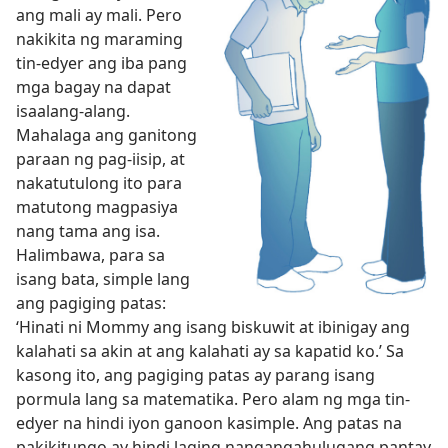
ang mali ay mali. Pero
nakikita ng maraming
tin-edyer ang iba pang
mga bagay na dapat
isaalang-alang.
Mahalaga ang ganitong
paraan ng pag-iisip, at
nakatutulong ito para
matutong magpasiya
nang tama ang isa.
Halimbawa, para sa
isang bata, simple lang
ang pagiging patas:
‘Hinati ni Mommy ang isang biskuwit at ibinigay ang
kalahati sa akin at ang kalahati ay sa kapatid ko.’ Sa
kasong ito, ang pagiging patas ay parang isang
pormula lang sa matematika. Pero alam ng mga tin-
edyer na hindi iyon ganoon kasimple. Ang patas na
pakikitungo ay hindi laging nangangahulugang pantay