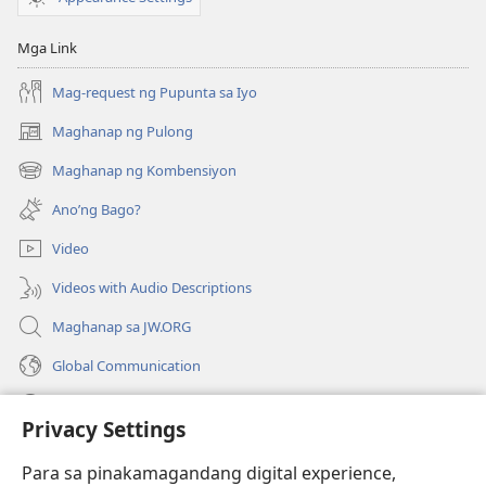
sa
sa
Isang
Isang
Mga Link
Makasariling
Makasariling
Daigdig
Daigdig
Mag-request ng Pupunta sa Iyo
Maghanap ng Pulong
(may
bubukas
Maghanap ng Kombensiyon
(may
na
bubukas
bagong
Ano’ng Bago?
na
window)
bagong
Video
window)
Videos with Audio Descriptions
Maghanap sa JW.ORG
Global Communication
Help
Privacy Settings
Donasyon
(may
Para sa pinakamagandang digital experience,