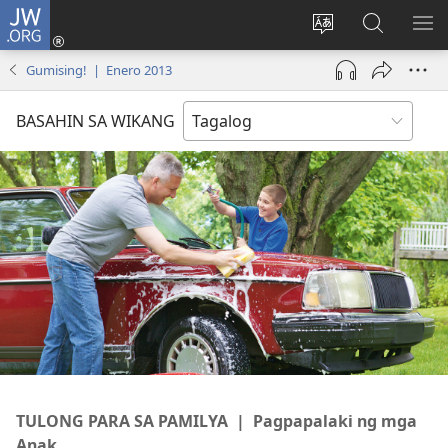
JW.ORG
Mag-
log
Baguhin
Maghana
IPA
In
ang
sa
AN
Gumising! | Enero 2013
(may
wika
JW.ORG
ME
bubukas
ng
BASAHIN SA WIKANG
na
site
bagong
window)
TULONG PARA SA PAMILYA | Pagpapalaki ng mga
Anak