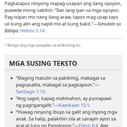
Pagkatapos ninyong mapag-usapan ang ilang opsyon,
puwede mong sabihin: “Ilan lang iyan sa mga opsyon.
Pag-isipan mo nang ilang araw, tapos mag-usap tayo
uli kung alin ang napili mo at kung bakit.”—
Simulain sa
Bibliya:
Hebreo 5:14
.
^
Binago ang mga pangalan sa artikulong ito.
MGA SUSING TEKSTO
“Maging matulin sa pakikinig, mabagal sa
pagsasalita, mabagal sa pagkapoot.”—
Santiago 1:19
.
“Ang sagot, kapag mahinahon, ay pumapawi
ng pagngangalit.”—
Kawikaan 15:1
.
“Huwag ninyong ibuyo sa galit ang inyong mga
anak. Sa halip, palakihin sila at sanayin ayon sa
aral at turo ng Panginoon.”—
Efeso 6:4
,
Ang