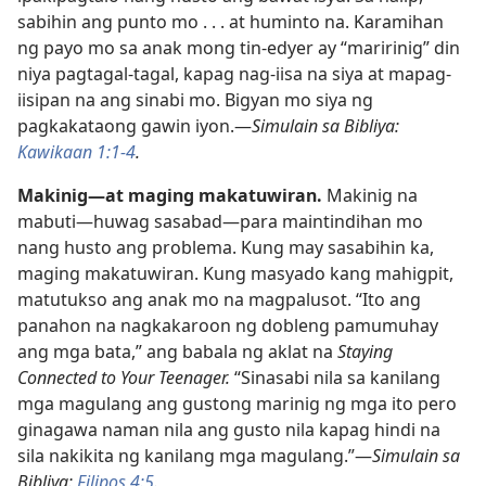
sabihin ang punto mo . . . at huminto na. Karamihan
ng payo mo sa anak mong tin-edyer ay “maririnig” din
niya pagtagal-tagal, kapag nag-iisa na siya at mapag-
iisipan na ang sinabi mo. Bigyan mo siya ng
pagkakataong gawin iyon.—
Simulain sa Bibliya:
Kawikaan 1:1-4
.
Makinig—at maging makatuwiran.
Makinig na
mabuti—huwag sasabad—para maintindihan mo
nang husto ang problema. Kung may sasabihin ka,
maging makatuwiran. Kung masyado kang mahigpit,
matutukso ang anak mo na magpalusot. “Ito ang
panahon na nagkakaroon ng dobleng pamumuhay
ang mga bata,” ang babala ng aklat na
Staying
Connected to Your Teenager.
“Sinasabi nila sa kanilang
mga magulang ang gustong marinig ng mga ito pero
ginagawa naman nila ang gusto nila kapag hindi na
sila nakikita ng kanilang mga magulang.”—
Simulain sa
Bibliya:
Filipos 4:5
.