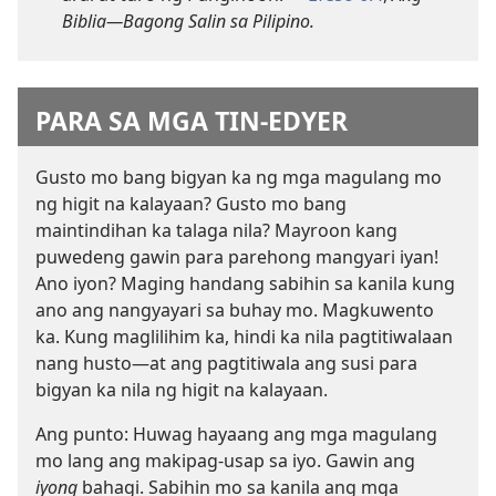
Biblia—Bagong Salin sa Pilipino.
PARA SA MGA TIN-EDYER
Gusto mo bang bigyan ka ng mga magulang mo
ng higit na kalayaan? Gusto mo bang
maintindihan ka talaga nila? Mayroon kang
puwedeng gawin para parehong mangyari iyan!
Ano iyon? Maging handang sabihin sa kanila kung
ano ang nangyayari sa buhay mo. Magkuwento
ka. Kung maglilihim ka, hindi ka nila pagtitiwalaan
nang husto—at ang pagtitiwala ang susi para
bigyan ka nila ng higit na kalayaan.
Ang punto: Huwag hayaang ang mga magulang
mo lang ang makipag-usap sa iyo. Gawin ang
iyong
bahagi. Sabihin mo sa kanila ang mga