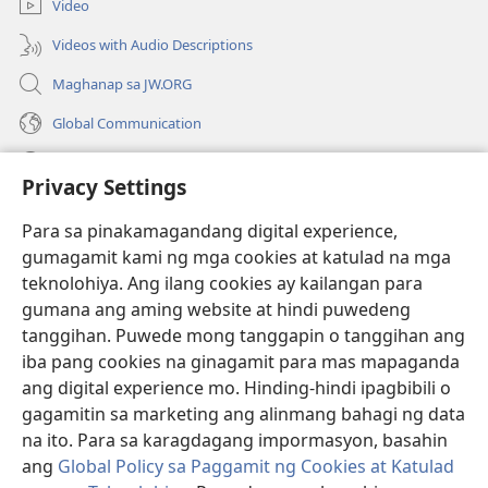
Video
window)
Videos with Audio Descriptions
Maghanap sa JW.ORG
Global Communication
Help
Privacy Settings
Donasyon
(may
Para sa pinakamagandang digital experience,
bubukas
gumagamit kami ng mga cookies at katulad na mga
na
Watchtower ONLINE LIBRARY™
teknolohiya. Ang ilang cookies ay kailangan para
(may
bagong
gumana ang aming website at hindi puwedeng
bubukas
window)
®
JW Hub
na
tanggihan. Puwede mong tanggapin o tanggihan ang
(may
bagong
bubukas
iba pang cookies na ginagamit para mas mapaganda
window)
®
JW Library
na
ang digital experience mo. Hinding-hindi ipagbibili o
bagong
gagamitin sa marketing ang alinmang bahagi ng data
window)
®
Watchtower Library
na ito. Para sa karagdagang impormasyon, basahin
ang
Global Policy sa Paggamit ng Cookies at Katulad