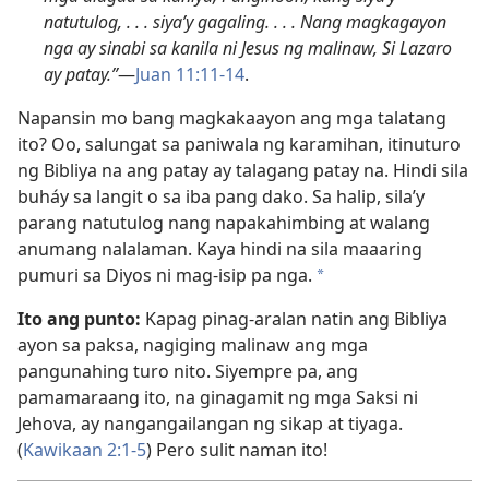
natutulog, . . . siya’y gagaling. . . . Nang magkagayon
nga ay sinabi sa kanila ni Jesus ng malinaw, Si Lazaro
ay patay.”
—
Juan 11:11-14
.
Napansin mo bang magkakaayon ang mga talatang
ito? Oo, salungat sa paniwala ng karamihan, itinuturo
ng Bibliya na ang patay ay talagang patay na. Hindi sila
buháy sa langit o sa iba pang dako. Sa halip, sila’y
parang natutulog nang napakahimbing at walang
anumang nalalaman. Kaya hindi na sila maaaring
pumuri sa Diyos ni mag-isip pa nga.
*
Ito ang punto:
Kapag pinag-aralan natin ang Bibliya
ayon sa paksa, nagiging malinaw ang mga
pangunahing turo nito. Siyempre pa, ang
pamamaraang ito, na ginagamit ng mga Saksi ni
Jehova, ay nangangailangan ng sikap at tiyaga.
(
Kawikaan 2:1-5
) Pero sulit naman ito!