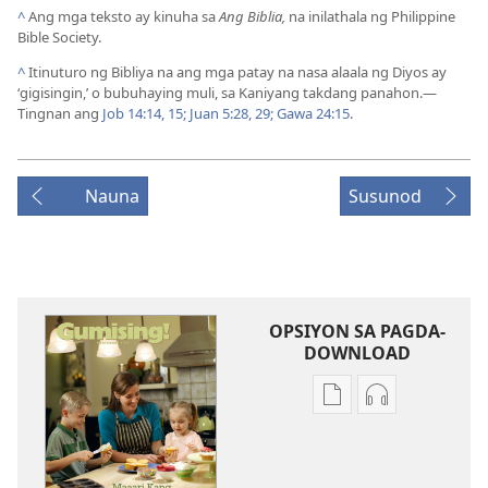
^
Ang mga teksto ay kinuha sa
Ang Biblia,
na inilathala ng Philippine
Bible Society.
^
Itinuturo ng Bibliya na ang mga patay na nasa alaala ng Diyos ay
‘gigisingin,’ o bubuhaying muli, sa Kaniyang takdang panahon.—
Tingnan ang
Job 14:14, 15;
Juan 5:28, 29;
Gawa 24:15
.
Nauna
Susunod
OPSIYON SA PAGDA-
DOWNLOAD
Opsiyon
Opsiyon
sa
sa
pagda-
pagda-
download
download