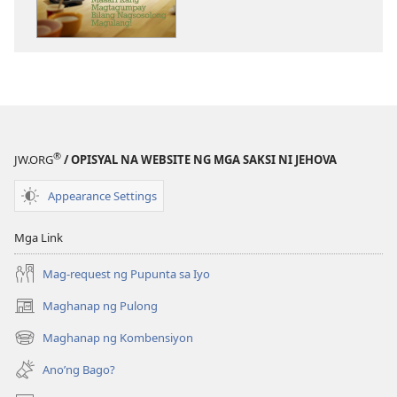
ng
ng
publikasyon
audio
GUMISING!
GUMISING!
Maaari
Maaari
Kang
Kang
Magtagumpay
Magtagumpa
Bilang
Bilang
®
JW.ORG
/ OPISYAL NA WEBSITE NG MGA SAKSI NI JEHOVA
Nagsosolong
Nagsosolong
Magulang!
Magulang!
Appearance Settings
Mga Link
Mag-request ng Pupunta sa Iyo
Maghanap ng Pulong
(may
bubukas
Maghanap ng Kombensiyon
(may
na
bubukas
bagong
Ano’ng Bago?
na
window)
bagong