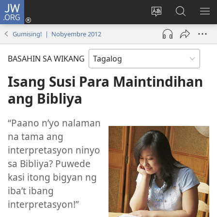
JW.ORG
Mag-
log
Baguhin
Maghana
IPA
In
ang
sa
AN
Gumising! | Nobyembre 2012
(may
wika
JW.ORG
ME
bubukas
ng
BASAHIN SA WIKANG
na
site
bagong
Isang Susi Para Maintindihan
window)
ang Bibliya
“Paano n’yo nalaman
na tama ang
interpretasyon ninyo
sa Bibliya? Puwede
kasi itong bigyan ng
iba’t ibang
interpretasyon!”