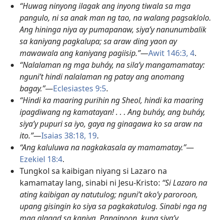
“Huwag ninyong ilagak ang inyong tiwala sa mga
pangulo, ni sa anak man ng tao, na walang pagsaklolo.
Ang hininga niya ay pumapanaw, siya’y nanunumbalik
sa kaniyang pagkalupa; sa araw ding yaon ay
mawawala ang kaniyang pagiisip.”
—
Awit 146:3, 4
.
“Nalalaman ng mga buháy, na sila’y mangamamatay:
nguni’t hindi nalalaman ng patay ang anomang
bagay.”
—
Eclesiastes 9:5
.
“Hindi ka maaring purihin ng Sheol, hindi ka maaring
ipagdiwang ng kamatayan! . . . Ang buháy, ang buháy,
siya’y pupuri sa iyo, gaya ng ginagawa ko sa araw na
ito.”
—
Isaias 38:18, 19
.
“Ang kaluluwa na nagkakasala ay mamamatay.”
—
Ezekiel 18:4
.
Tungkol sa kaibigan niyang si Lazaro na
kamamatay lang, sinabi ni Jesu-Kristo:
“Si Lazaro na
ating kaibigan ay natutulog; nguni’t ako’y paroroon,
upang gisingin ko siya sa pagkakatulog. Sinabi nga ng
mga alagad sa kaniya, Panginoon, kung siya’y