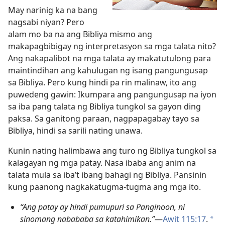
May narinig ka na bang
nagsabi niyan? Pero
alam mo ba na ang Bibliya mismo ang
makapagbibigay ng interpretasyon sa mga talata nito?
Ang nakapalibot na mga talata ay makatutulong para
maintindihan ang kahulugan ng isang pangungusap
sa Bibliya. Pero kung hindi pa rin malinaw, ito ang
puwedeng gawin: Ikumpara ang pangungusap na iyon
sa iba pang talata ng Bibliya tungkol sa gayon ding
paksa. Sa ganitong paraan, nagpapagabay tayo sa
Bibliya, hindi sa sarili nating unawa.
Kunin nating halimbawa ang turo ng Bibliya tungkol sa
kalagayan ng mga patay. Nasa ibaba ang anim na
talata mula sa iba’t ibang bahagi ng Bibliya. Pansinin
kung paanong nagkakatugma-tugma ang mga ito.
“Ang patay ay hindi pumupuri sa Panginoon, ni
sinomang nabababa sa katahimikan.”
—
Awit 115:17
.
*