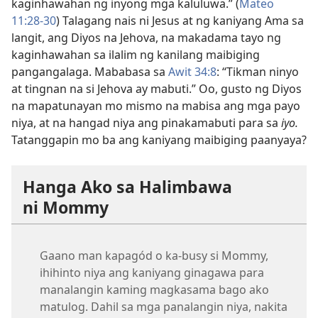
kaginhawahan ng inyong mga kaluluwa.” (
Mateo
11:28-30
) Talagang nais ni Jesus at ng kaniyang Ama sa
langit, ang Diyos na Jehova, na makadama tayo ng
kaginhawahan sa ilalim ng kanilang maibiging
pangangalaga. Mababasa sa
Awit 34:8
: “Tikman ninyo
at tingnan na si Jehova ay mabuti.” Oo, gusto ng Diyos
na mapatunayan mo mismo na mabisa ang mga payo
niya, at na hangad niya ang pinakamabuti para sa
iyo.
Tatanggapin mo ba ang kaniyang maibiging paanyaya?
Hanga Ako sa Halimbawa
ni Mommy
Gaano man kapagód o ka-busy si Mommy,
ihihinto niya ang kaniyang ginagawa para
manalangin kaming magkasama bago ako
matulog. Dahil sa mga panalangin niya, nakita