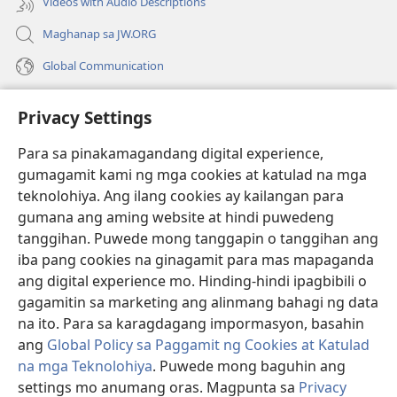
Videos with Audio Descriptions
Maghanap sa JW.ORG
Global Communication
Help
Privacy Settings
Donasyon
(may
Para sa pinakamagandang digital experience,
bubukas
gumagamit kami ng mga cookies at katulad na mga
na
Watchtower ONLINE LIBRARY™
teknolohiya. Ang ilang cookies ay kailangan para
(may
bagong
gumana ang aming website at hindi puwedeng
bubukas
window)
®
JW Hub
na
tanggihan. Puwede mong tanggapin o tanggihan ang
(may
bagong
bubukas
iba pang cookies na ginagamit para mas mapaganda
window)
®
JW Library
na
ang digital experience mo. Hinding-hindi ipagbibili o
bagong
gagamitin sa marketing ang alinmang bahagi ng data
window)
®
Watchtower Library
na ito. Para sa karagdagang impormasyon, basahin
ang
Global Policy sa Paggamit ng Cookies at Katulad
na mga Teknolohiya
. Puwede mong baguhin ang
settings mo anumang oras. Magpunta sa
Privacy