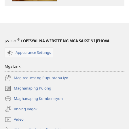
publikasyon
audio
GUMISING!
GUMISING!
Maaari
Maaari
Kang
Kang
Magtagumpay
Magtagumpa
Bilang
Bilang
®
JW.ORG
/ OPISYAL NA WEBSITE NG MGA SAKSI NI JEHOVA
Nagsosolong
Nagsosolong
Magulang!
Magulang!
Appearance Settings
Mga Link
Mag-request ng Pupunta sa Iyo
Maghanap ng Pulong
(may
bubukas
Maghanap ng Kombensiyon
(may
na
bubukas
bagong
Ano’ng Bago?
na
window)
bagong
Video
window)