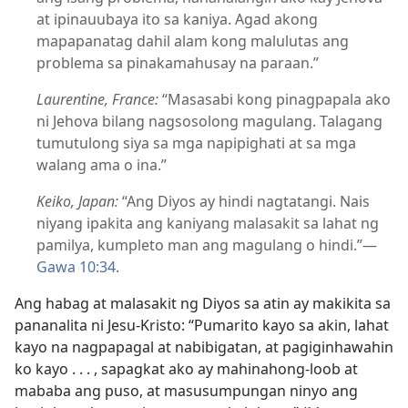
at ipinauubaya ito sa kaniya. Agad akong
mapapanatag dahil alam kong malulutas ang
problema sa pinakamahusay na paraan.”
Laurentine, France:
“Masasabi kong pinagpapala ako
ni Jehova bilang nagsosolong magulang. Talagang
tumutulong siya sa mga napipighati at sa mga
walang ama o ina.”
Keiko, Japan:
“Ang Diyos ay hindi nagtatangi. Nais
niyang ipakita ang kaniyang malasakit sa lahat ng
pamilya, kumpleto man ang magulang o hindi.”—
Gawa 10:34
.
Ang habag at malasakit ng Diyos sa atin ay makikita sa
pananalita ni Jesu-Kristo: “Pumarito kayo sa akin, lahat
kayo na nagpapagal at nabibigatan, at pagiginhawahin
ko kayo . . . , sapagkat ako ay mahinahong-loob at
mababa ang puso, at masusumpungan ninyo ang