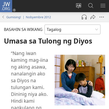
JW.ORG
Mag-
log
Baguhin
Maghana
IPA
In
ang
sa
AN
Gumising! | Nobyembre 2012
(may
wika
JW.ORG
ME
bubukas
ng
BASAHIN SA WIKANG
na
site
bagong
Umasa sa Tulong ng Diyos
window)
“Nang iwan
kaming mag-iina
ng aking asawa,
nanalangin ako
sa Diyos na
tulungan kami.
Dininig niya ako.
Hindi kami
nagkulang ng