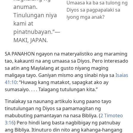
Umaasa ka ba sa tulong ng
anuman.
Diyos sa pagpapalaki sa
Tinulungan niya
iyong mga anak?
kami at
pinatnubayan.”—
MAKI, JAPAN.
SA PANAHON ngayon na materyalistiko ang maraming
tao, kakaunti na ang umaasa sa Diyos. Pero interesado
sa atin ang Maylalang at gusto niyang maging
maligaya tayo. Ganiyan mismo ang sinabi niya sa
Isaias
41:10
: “Huwag kang matakot, sapagkat ako ay
sumasaiyo. . . . Talagang tutulungan kita.”
Tinalakay sa naunang artikulo kung paano tayo
tinutulungan ng Diyos sa pamamagitan ng
mabubuting pamantayan na nasa Bibliya. (
2 Timoteo
3:16
) Pero hindi lang basta nagbibigay ng patnubay
ang Bibliya. Itinuturo din nito ang kahanga-hangang