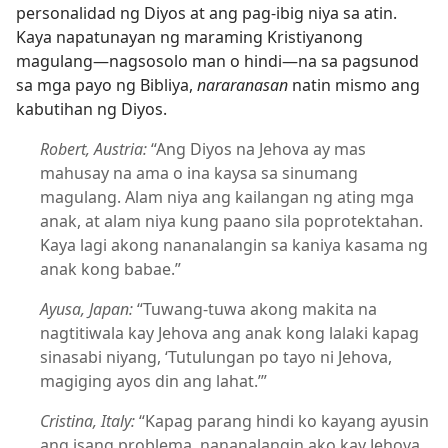
personalidad ng Diyos at ang pag-ibig niya sa atin.
Kaya napatunayan ng maraming Kristiyanong
magulang—nagsosolo man o hindi—na sa pagsunod
sa mga payo ng Bibliya,
nararanasan
natin mismo ang
kabutihan ng Diyos.
Robert, Austria:
“Ang Diyos na Jehova ay mas
mahusay na ama o ina kaysa sa sinumang
magulang. Alam niya ang kailangan ng ating mga
anak, at alam niya kung paano sila poprotektahan.
Kaya lagi akong nananalangin sa kaniya kasama ng
anak kong babae.”
Ayusa, Japan:
“Tuwang-tuwa akong makita na
nagtitiwala kay Jehova ang anak kong lalaki kapag
sinasabi niyang, ‘Tutulungan po tayo ni Jehova,
magiging ayos din ang lahat.’”
Cristina, Italy:
“Kapag parang hindi ko kayang ayusin
ang isang problema, nananalangin ako kay Jehova