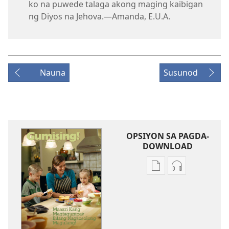
ko na puwede talaga akong maging kaibigan
ng Diyos na Jehova.—Amanda, E.U.A.
Nauna
Susunod
OPSIYON SA PAGDA-
DOWNLOAD
Opsiyon
Opsiyon
sa
sa
pagda-
pagda-
download
download
ng
ng