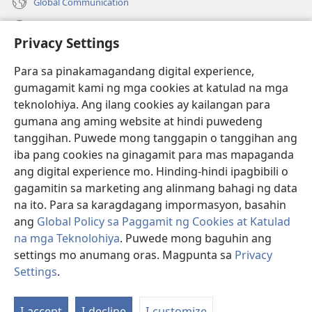
Global Communication
Help
Privacy Settings
Donasyon
(may
Para sa pinakamagandang digital experience,
bubukas
gumagamit kami ng mga cookies at katulad na mga
na
Watchtower ONLINE LIBRARY™
teknolohiya. Ang ilang cookies ay kailangan para
(may
bagong
gumana ang aming website at hindi puwedeng
bubukas
window)
®
JW Hub
na
tanggihan. Puwede mong tanggapin o tanggihan ang
(may
bagong
bubukas
iba pang cookies na ginagamit para mas mapaganda
window)
®
JW Library
na
ang digital experience mo. Hinding-hindi ipagbibili o
bagong
gagamitin sa marketing ang alinmang bahagi ng data
window)
®
Watchtower Library
na ito. Para sa karagdagang impormasyon, basahin
ang
Global Policy sa Paggamit ng Cookies at Katulad
na mga Teknolohiya
. Puwede mong baguhin ang
settings mo anumang oras. Magpunta sa
Privacy
Copyright
© 2026 Watch Tower Bible and Tract Society of Pennsylvania.
Settings
.
Ip
KASUNDUAN SA PAGGAMIT
|
PRIVACY POLICY
|
PRIVACY SETTINGS
a
I-accept
I-decline
I-customize