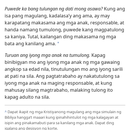
Puwede ka bang tulungan ng dati mong asawa?
Kung ang
isa pang magulang, kadalasa’y ang ama, ay may
karapatang makasama ang mga anak, responsable, at
handa namang tumulong, puwede kang magpatulong
sa kaniya. Tutal, kailangan ding makasama ng mga
bata ang kanilang ama.
*
Turuan ang iyong mga anak na tumulong.
Kapag
binibigyan mo ang iyong mga anak ng mga gawaing
angkop sa edad nila, tinutulungan mo ang iyong sarili
at pati na sila. Ang pagtatrabaho ay nakatutulong sa
iyong mga anak na maging responsable, at kung
mahusay silang magtrabaho, malaking tulong ito
kapag adulto na sila.
^
Dapat ikapit ng mga Kristiyanong magulang ang mga simulain ng
Bibliya hangga’t maaari kung ipinahihintulot ng mga kalagayan at
isipin ang pinakamabuti para sa kanilang mga anak. Dapat ding
igalang ang desisyon ng korte.