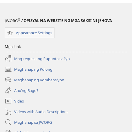
Kang
Kang
Magtagumpay
Magtagumpa
Bilang
Bilang
®
JW.ORG
/ OPISYAL NA WEBSITE NG MGA SAKSI NI JEHOVA
Nagsosolong
Nagsosolong
Magulang!
Magulang!
Appearance Settings
Mga Link
Mag-request ng Pupunta sa Iyo
Maghanap ng Pulong
(may
bubukas
Maghanap ng Kombensiyon
(may
na
bubukas
bagong
Ano’ng Bago?
na
window)
bagong
Video
window)
Videos with Audio Descriptions
Maghanap sa JW.ORG