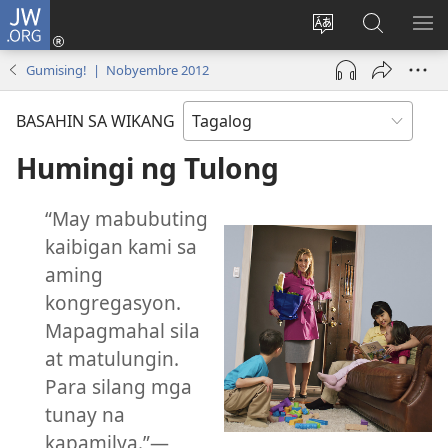
JW.ORG
Mag-
log
Baguhin
Maghana
IPA
In
ang
sa
AN
Gumising! | Nobyembre 2012
(may
wika
JW.ORG
ME
bubukas
ng
BASAHIN SA WIKANG
na
site
bagong
Humingi ng Tulong
window)
“May mabubuting
kaibigan kami sa
aming
kongregasyon.
Mapagmahal sila
at matulungin.
Para silang mga
tunay na
kapamilya.”—