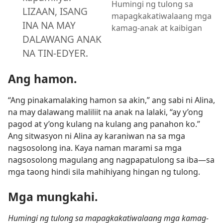
Humingi ng tulong sa
LIZAAN, ISANG
mapagkakatiwalaang mga
INA NA MAY
kamag-anak at kaibigan
DALAWANG ANAK
NA TIN-EDYER.
Ang hamon.
“Ang pinakamalaking hamon sa akin,” ang sabi ni Alina,
na may dalawang maliliit na anak na lalaki, “ay y’ong
pagod at y’ong kulang na kulang ang panahon ko.”
Ang sitwasyon ni Alina ay karaniwan na sa mga
nagsosolong ina. Kaya naman marami sa mga
nagsosolong magulang ang nagpapatulong sa iba—sa
mga taong hindi sila mahihiyang hingan ng tulong.
Mga mungkahi.
Humingi ng tulong sa mapagkakatiwalaang mga kamag-