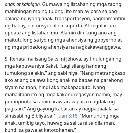
anak at kaibigan.
Gumawa ng listahan ng mga taong
mahihingan mo ng tulong, ito man ay para sa pag-
aalaga ng iyong anak, transportasyon, pagmamantini
ng bahay, o emosyonal na suporta. At regular na i-
update ang listahan mo. Alamin din kung ano ang
maitutulong sa iyo ng mga ahensiya ng gobyerno at
ng mga pribadong ahensiya na nagkakawanggawa.
Si Renata, na isang Saksi ni Jehova, ay tinulungan ng
mga kapuwa niya Saksi. “Lagi silang handang
tumulong sa akin,” ang sabi niya. “Nang matrangkaso
ako at ang dalawa kong anak na babae na parehong
siyam na taon, hindi ako makapagluto. Nang
mabalitaan ito ng mga kakongregasyon namin, may
pumupunta sa amin araw-araw para magdala ng
pagkain.” Ang gayong kabaitan ay nagpapaalala sa
sinasabi ng Bibliya sa
1 Juan 3:18
: “Mumunting mga
anak, umibig tayo, huwag sa salita ni sa dila man,
kundi sa gawa at katotohanan.”