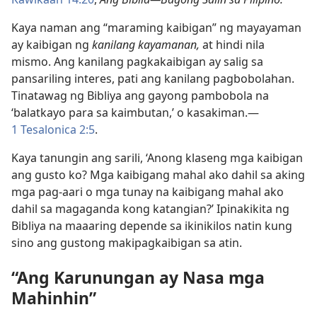
Kaya naman ang “maraming kaibigan” ng mayayaman
ay kaibigan ng
kanilang kayamanan,
at hindi nila
mismo. Ang kanilang pagkakaibigan ay salig sa
pansariling interes, pati ang kanilang pagbobolahan.
Tinatawag ng Bibliya ang gayong pambobola na
‘balatkayo para sa kaimbutan,’ o kasakiman.—
1 Tesalonica 2:5
.
Kaya tanungin ang sarili, ‘Anong klaseng mga kaibigan
ang gusto ko? Mga kaibigang mahal ako dahil sa aking
mga pag-aari o mga tunay na kaibigang mahal ako
dahil sa magaganda kong katangian?’ Ipinakikita ng
Bibliya na maaaring depende sa ikinikilos natin kung
sino ang gustong makipagkaibigan sa atin.
“Ang Karunungan ay Nasa mga
Mahinhin”