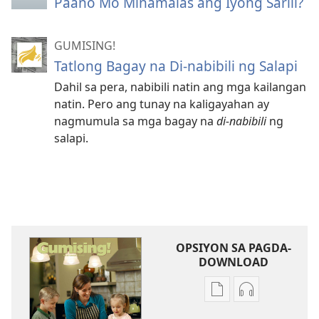
Paano Mo Minamalas ang Iyong Sarili?
GUMISING!
Tatlong Bagay na Di-nabibili ng Salapi
Dahil sa pera, nabibili natin ang mga kailangan
natin. Pero ang tunay na kaligayahan ay
nagmumula sa mga bagay na
di-nabibili
ng
salapi.
OPSIYON SA PAGDA-
DOWNLOAD
Opsiyon
Opsiyon
sa
sa