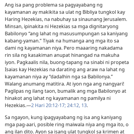
Ang isa pang problema sa pagyayabang ng
kayamanan ay makikita sa ulat ng Bibliya tungkol kay
Haring Hezekias, na nabuhay sa sinaunang Jerusalem.
Minsan, ipinakita ni Hezekias sa mga dignitaryong
Babilonyo “ang lahat ng masusumpungan sa kaniyang
kabang-yaman.” Tiyak na humanga ang mga ito sa
dami ng kayamanan niya. Pero maaaring nakadama
rin sila ng kasakiman anupat hinangad na makuha
iyon. Pagkaalis nila, buong-tapang na sinabi ni propeta
Isaias kay Hezekias na darating ang araw na lahat ng
kayamanan niya ay “dadalhin nga sa Babilonya.”
Walang anumang matitira. At iyon nga ang nangyari!
Paglipas ng ilang taon, bumalik ang mga Babilonyo at
hinakot ang lahat ng kayamanan ng pamilya ni
Hezekias.—
2 Hari 20:12-17;
24:12, 13
.
Sa ngayon, kung ipagyayabang ng isa ang kaniyang
mga pag-aari, posible ring maiwala niya ang mga ito, o
ang ilan dito. Ayon sa isang ulat tungkol sa krimen at