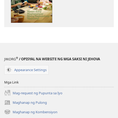
pagda-
pagda-
download
download
ng
ng
publikasyon
audio
GUMISING!
GUMISING!
Maaari
Maaari
Kang
Kang
Magtagumpay
Magtagumpa
Bilang
Bilang
®
JW.ORG
/ OPISYAL NA WEBSITE NG MGA SAKSI NI JEHOVA
Nagsosolong
Nagsosolong
Magulang!
Magulang!
Appearance Settings
Mga Link
Mag-request ng Pupunta sa Iyo
Maghanap ng Pulong
(may
bubukas
Maghanap ng Kombensiyon
(may
na