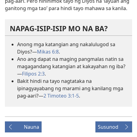
pag-aari. Pero hinihimok tayo ng Diyos na ‘layuan ang
ganitong mga tao’ para hindi tayo mahawa sa kanila.
NAPAG-ISIP-ISIP MO NA BA?
Anong mga katangian ang nakalulugod sa
Diyos?—
Mikas 6:8
.
Ano ang dapat na maging pangmalas natin sa
magagandang katangian at kakayahan ng iba?
—
Filipos 2:3
.
Bakit hindi na tayo nagtataka na
ipinagyayabang ng marami ang kanilang mga
pag-aari?—
2 Timoteo 3:1-5
.
Nauna
Susunod