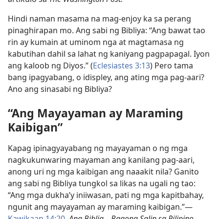
Hindi naman masama na mag-enjoy ka sa perang
pinaghirapan mo. Ang sabi ng Bibliya: “Ang bawat tao
rin ay kumain at uminom nga at magtamasa ng
kabutihan dahil sa lahat ng kaniyang pagpapagal. Iyon
ang kaloob ng Diyos.” (
Eclesiastes 3:13
) Pero tama
bang ipagyabang, o idispley, ang ating mga pag-aari?
Ano ang sinasabi ng Bibliya?
“Ang Mayayaman ay Maraming
Kaibigan”
Kapag ipinagyayabang ng mayayaman o ng mga
nagkukunwaring mayaman ang kanilang pag-aari,
anong uri ng mga kaibigan ang naaakit nila? Ganito
ang sabi ng Bibliya tungkol sa likas na ugali ng tao:
“Ang mga dukha’y iniiwasan, pati ng mga kapitbahay,
ngunit ang mayayaman ay maraming kaibigan.”—
Kawikaan 14:20
,
Ang Biblia—Bagong Salin sa Pilipino.