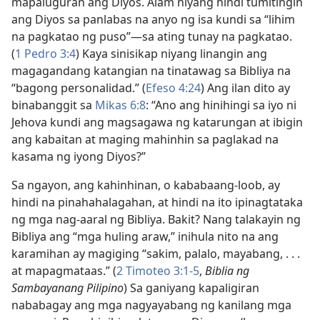
mapaluguran ang Diyos. Alam niyang hindi tumitingin
ang Diyos sa panlabas na anyo ng isa kundi sa “lihim
na pagkatao ng puso”—sa ating tunay na pagkatao.
(
1 Pedro 3:4
) Kaya sinisikap niyang linangin ang
magagandang katangian na tinatawag sa Bibliya na
“bagong personalidad.” (
Efeso 4:24
) Ang ilan dito ay
binabanggit sa
Mikas 6:8
: “Ano ang hinihingi sa iyo ni
Jehova kundi ang magsagawa ng katarungan at ibigin
ang kabaitan at maging mahinhin sa paglakad na
kasama ng iyong Diyos?”
Sa ngayon, ang kahinhinan, o kababaang-loob, ay
hindi na pinahahalagahan, at hindi na ito ipinagtataka
ng mga nag-aaral ng Bibliya. Bakit? Nang talakayin ng
Bibliya ang “mga huling araw,” inihula nito na ang
karamihan ay magiging “sakim, palalo, mayabang, . . .
at mapagmataas.” (
2 Timoteo 3:1-5
,
Biblia ng
Sambayanang Pilipino
) Sa ganiyang kapaligiran
nababagay ang mga nagyayabang ng kanilang mga