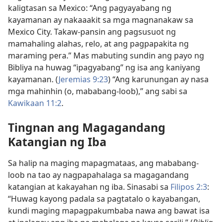
kaligtasan sa Mexico: “Ang pagyayabang ng
kayamanan ay nakaaakit sa mga
magnanakaw sa
Mexico City. Takaw-pansin ang pagsusuot ng
mamahaling alahas, relo, at ang pagpapakita ng
maraming pera.” Mas mabuting sundin ang payo ng
Bibliya na huwag “ipagyabang” ng isa ang kaniyang
kayamanan. (
Jeremias 9:23
) “Ang karunungan ay nasa
mga mahinhin (o, mababang-loob),” ang sabi sa
Kawikaan 11:2
.
Tingnan ang Magagandang
Katangian ng Iba
Sa halip na maging mapagmataas, ang mababang-
loob na tao ay nagpapahalaga sa magagandang
katangian at kakayahan ng iba. Sinasabi sa
Filipos 2:3
:
“Huwag kayong padala sa pagtatalo o kayabangan,
kundi maging mapagpakumbaba nawa ang bawat isa