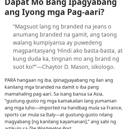
Dapat Mo Bang Ipagyabang
ang Iyong mga Pag-aari?
“Magsuot lang ng branded na jeans o
anumang branded na gamit, ang taong
walang kumpiyansa ay puwedeng
magpantasyang ‘Hindi ako basta-basta, at
kung duda ka, tingnan mo ang brand ng
suot ko!’”—Chaytor D. Mason, sikologo.
PARA hangaan ng iba, ipinagyayabang ng ilan ang
kanilang mga branded na damit o iba pang
mamahaling pag-aari. Sa isang bansa sa Asia,
“gustung-gusto ng mga kamakailan lang yumaman
ang mga luho—imported na handbag mula sa France,
sports car mula sa Italy—at gustung-gusto nilang
magyabang [ng kanilang kayamanan],” ang sabi ng
artikulo sa
The Washington Post.