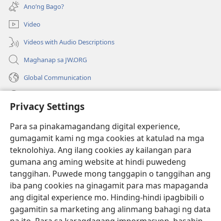
bubukas
bagong
Ano’ng Bago?
na
window)
bagong
Video
window)
Videos with Audio Descriptions
Maghanap sa JW.ORG
Global Communication
Help
Privacy Settings
Donasyon
(may
Para sa pinakamagandang digital experience,
bubukas
gumagamit kami ng mga cookies at katulad na mga
na
Watchtower ONLINE LIBRARY™
teknolohiya. Ang ilang cookies ay kailangan para
(may
bagong
gumana ang aming website at hindi puwedeng
bubukas
window)
®
JW Hub
na
tanggihan. Puwede mong tanggapin o tanggihan ang
(may
bagong
bubukas
iba pang cookies na ginagamit para mas mapaganda
window)
®
JW Library
na
ang digital experience mo. Hinding-hindi ipagbibili o
bagong
gagamitin sa marketing ang alinmang bahagi ng data
window)
®
Watchtower Library