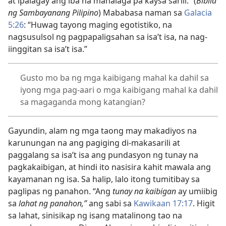
at ipalagay ang iba na mahalaga pa kaysa sarili.” (
Biblia
ng Sambayanang Pilipino
) Mababasa naman sa
Galacia
5:26
: “Huwag tayong maging egotistiko, na
nagsusulsol ng pagpapaligsahan sa isa’t isa, na nag-
iinggitan sa isa’t isa.”
Gusto mo ba ng mga kaibigang mahal ka dahil sa
iyong mga pag-aari o mga kaibigang mahal ka dahil
sa magaganda mong katangian?
Gayundin, alam ng mga taong may makadiyos na
karunungan na ang pagiging di-makasarili at
paggalang sa isa’t isa ang pundasyon ng tunay na
pagkakaibigan, at hindi ito nasisira kahit mawala ang
kayamanan ng isa. Sa halip, lalo itong tumitibay sa
paglipas ng panahon. “Ang
tunay na kaibigan
ay umiibig
sa
lahat ng panahon,”
ang sabi sa
Kawikaan 17:17
. Higit
sa lahat, sinisikap ng isang matalinong tao na