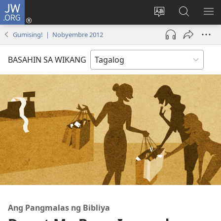
JW.ORG
Mag-
log
Baguhin
Maghana
IPA
In
ang
sa
AN
Gumising! | Nobyembre 2012
(may
wika
JW.ORG
ME
bubukas
ng
BASAHIN SA WIKANG
na
site
bagong
window)
Ang Pangmalas ng Bibliya