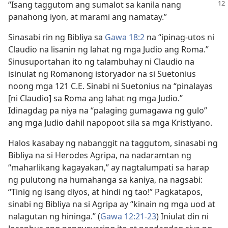
“Isang taggutom ang
sumalot sa kanila nang
panahong iyon, at marami ang namatay.”
Sinasabi rin ng Bibliya sa
Gawa 18:2
na “ipinag-utos ni
Claudio na lisanin ng lahat ng mga Judio ang Roma.”
Sinusuportahan ito ng talambuhay ni Claudio na
isinulat ng Romanong istoryador na si Suetonius
noong mga 121 C.E. Sinabi ni Suetonius na “pinalayas
[ni Claudio] sa Roma ang lahat ng mga Judio.”
Idinagdag pa niya na “palaging gumagawa ng gulo”
ang mga Judio dahil napopoot sila sa mga Kristiyano.
Halos kasabay ng nabanggit na taggutom, sinasabi ng
Bibliya na si Herodes Agripa, na nadaramtan ng
“maharlikang kagayakan,” ay nagtalumpati sa harap
ng pulutong na humahanga sa kaniya, na nagsabi:
“Tinig ng isang diyos, at hindi ng tao!” Pagkatapos,
sinabi ng Bibliya na si Agripa ay “kinain ng mga uod at
nalagutan ng hininga.” (
Gawa 12:21-23
) Iniulat din ni