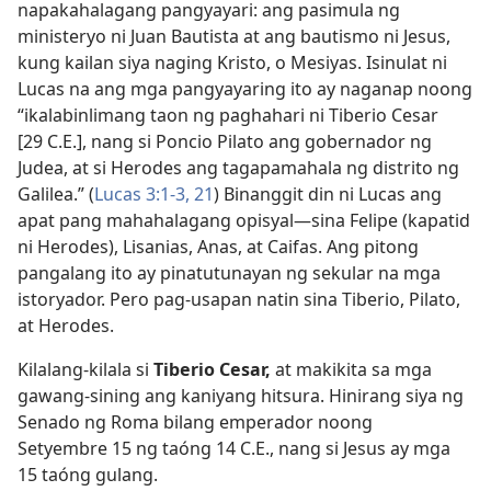
napakahalagang pangyayari: ang pasimula ng
ministeryo ni Juan Bautista at ang bautismo ni Jesus,
kung kailan siya naging Kristo, o Mesiyas. Isinulat ni
Lucas na ang mga pangyayaring ito ay naganap noong
“ikalabinlimang taon ng paghahari ni Tiberio Cesar
[29 C.E.], nang si Poncio Pilato ang gobernador ng
Judea, at si Herodes ang tagapamahala ng distrito ng
Galilea.” (
Lucas 3:1-3,
21
) Binanggit din ni Lucas ang
apat pang mahahalagang opisyal​—sina Felipe (kapatid
ni Herodes), Lisanias, Anas, at Caifas. Ang pitong
pangalang ito ay pinatutunayan ng sekular na mga
istoryador. Pero pag-usapan natin sina Tiberio, Pilato,
at Herodes.
Kilalang-kilala si
Tiberio Cesar,
at makikita sa mga
gawang-sining ang kaniyang hitsura. Hinirang siya ng
Senado ng Roma bilang emperador noong
Setyembre 15 ng taóng 14 C.E., nang si Jesus ay mga
15 taóng gulang.