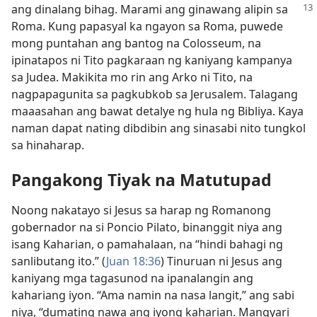
ang dinalang bihag.
Marami ang ginawang alipin sa
Roma. Kung papasyal ka ngayon sa Roma, puwede
mong puntahan ang bantog na Colosseum, na
ipinatapos ni Tito pagkaraan ng kaniyang kampanya
sa Judea. Makikita mo rin ang Arko ni Tito, na
nagpapagunita sa pagkubkob sa Jerusalem. Talagang
maaasahan ang bawat detalye ng hula ng Bibliya. Kaya
naman dapat nating dibdibin ang sinasabi nito tungkol
sa hinaharap.
Pangakong Tiyak na Matutupad
Noong nakatayo si Jesus sa harap ng Romanong
gobernador na si Poncio Pilato, binanggit niya ang
isang Kaharian, o pamahalaan, na “hindi bahagi ng
sanlibutang ito.” (
Juan 18:36
) Tinuruan ni Jesus ang
kaniyang mga tagasunod na ipanalangin ang
kahariang iyon. “Ama namin na nasa langit,” ang sabi
niya, “dumating nawa ang iyong kaharian. Mangyari