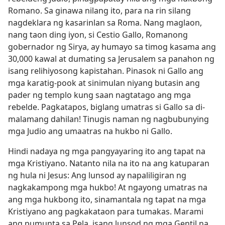
Romano. Sa ginawa nilang ito, para na rin silang
nagdeklara ng kasarinlan sa Roma. Nang maglaon,
nang taon ding iyon, si Cestio Gallo, Romanong
gobernador ng Sirya, ay humayo sa timog kasama ang
30,000 kawal at dumating sa Jerusalem sa panahon ng
isang relihiyosong kapistahan. Pinasok ni Gallo ang
mga karatig-pook at sinimulan niyang butasin ang
pader ng templo kung saan nagtatago ang mga
rebelde. Pagkatapos, biglang umatras si Gallo sa di-
malamang dahilan! Tinugis naman ng nagbubunying
mga Judio ang umaatras na hukbo ni Gallo.
Hindi nadaya ng mga pangyayaring ito ang tapat na
mga Kristiyano. Natanto nila na ito na ang katuparan
ng hula ni Jesus: Ang lunsod ay napaliligiran ng
nagkakampong mga hukbo! At ngayong umatras na
ang mga hukbong ito, sinamantala ng tapat na mga
Kristiyano ang pagkakataon para tumakas. Marami
ang pumunta sa Pela, isang lunsod ng mga Gentil na