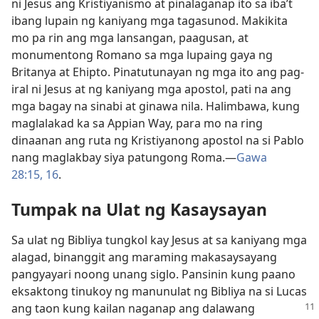
ni Jesus ang Kristiyanismo at pinalaganap ito sa iba’t
ibang lupain ng kaniyang mga tagasunod. Makikita
mo pa rin ang mga lansangan, paagusan, at
monumentong Romano sa mga lupaing gaya ng
Britanya at Ehipto. Pinatutunayan ng mga ito ang pag-
iral ni Jesus at ng kaniyang mga apostol, pati na ang
mga bagay na sinabi at ginawa nila. Halimbawa, kung
maglalakad ka sa Appian Way, para mo na ring
dinaanan ang ruta ng Kristiyanong apostol na si Pablo
nang maglakbay siya patungong Roma.​—
Gawa
28:15, 16
.
Tumpak na Ulat ng Kasaysayan
Sa ulat ng Bibliya tungkol kay Jesus at sa kaniyang mga
alagad, binanggit ang maraming makasaysayang
pangyayari noong unang siglo. Pansinin kung paano
eksaktong tinukoy ng manunulat ng Bibliya na si Lucas
ang taon kung
kailan naganap ang dalawang