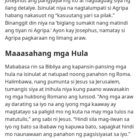
Josephus ang pangyayaring ito at nagdagdag siya ng
ilang detalye. Isinulat niya na nagtalumpati si Agripa
habang nakasuot ng “kasuutang yari sa pilak.”
Binanggit din niya na ‘biglang sumakit nang matindi
ang tiyan ni Agripa.’ Ayon kay Josephus, namatay si
Agripa pagkaraan ng limang araw.
Maaasahang mga Hula
Mababasa rin sa Bibliya ang kapansin-pansing mga
hula na isinulat at natupad noong panahon ng Roma.
Halimbawa, nang pumunta si Jesus sa Jerusalem,
tumangis siya at inihula niya kung paano wawasakin
ng mga hukbong Romano ang lunsod. “Ang mga araw
ay darating sa iyo na ang iyong mga kaaway ay
magtatayo sa paligid mo ng kuta na may mga tulos na
matutulis,” ang sabi ni Jesus. “Hindi sila mag-iiwan sa
iyo ng bato sa ibabaw ng kapuwa bato, sapagkat hindi
mo naunawaan ang panahon ng pagsisiyasat sa iyo.”​