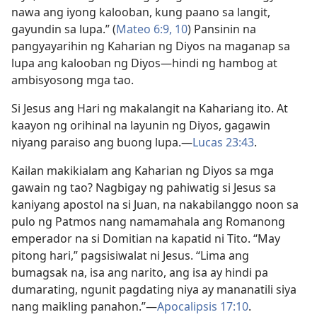
nawa ang iyong kalooban, kung paano sa langit,
gayundin sa lupa.” (
Mateo 6:9, 10
) Pansinin na
pangyayarihin ng Kaharian ng Diyos na maganap sa
lupa ang kalooban ng Diyos​—hindi ng hambog at
ambisyosong mga tao.
Si Jesus ang Hari ng makalangit na Kahariang ito. At
kaayon ng orihinal na layunin ng Diyos, gagawin
niyang paraiso ang buong lupa.​—
Lucas 23:43
.
Kailan makikialam ang Kaharian ng Diyos sa mga
gawain ng tao? Nagbigay ng pahiwatig si Jesus sa
kaniyang apostol na si Juan, na nakabilanggo noon sa
pulo ng Patmos nang namamahala ang Romanong
emperador na si Domitian na kapatid ni Tito. “May
pitong hari,” pagsisiwalat ni Jesus. “Lima ang
bumagsak na, isa ang narito, ang isa ay hindi pa
dumarating, ngunit pagdating niya ay mananatili siya
nang maikling panahon.”​—
Apocalipsis 17:10
.