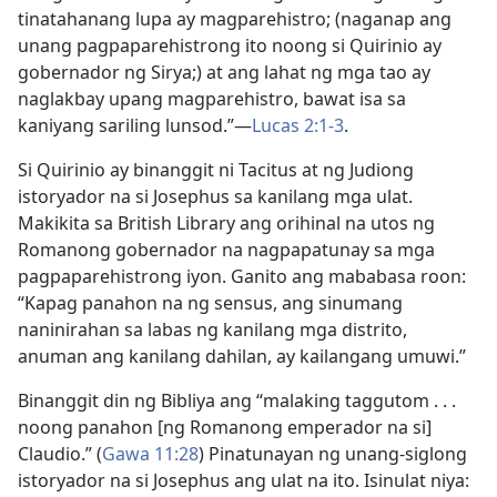
tinatahanang lupa ay magparehistro; (naganap ang
unang pagpaparehistrong ito noong si Quirinio ay
gobernador ng Sirya;) at ang lahat ng mga tao ay
naglakbay upang magparehistro, bawat isa sa
kaniyang sariling lunsod.”​—
Lucas 2:1-3
.
Si Quirinio ay binanggit ni Tacitus at ng Judiong
istoryador na si Josephus sa kanilang mga ulat.
Makikita sa British Library ang orihinal na utos ng
Romanong gobernador na nagpapatunay sa mga
pagpaparehistrong iyon. Ganito ang mababasa roon:
“Kapag panahon na ng sensus, ang sinumang
naninirahan sa labas ng kanilang mga distrito,
anuman ang kanilang dahilan, ay kailangang umuwi.”
Binanggit din ng Bibliya ang “malaking taggutom . . .
noong panahon [ng Romanong emperador na si]
Claudio.” (
Gawa 11:28
) Pinatunayan ng unang-siglong
istoryador na si Josephus ang ulat na ito. Isinulat niya: