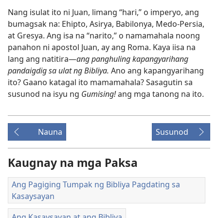
Nang isulat ito ni Juan, limang “hari,” o imperyo, ang
bumagsak na: Ehipto, Asirya, Babilonya, Medo-Persia,
at Gresya. Ang isa na “narito,” o namamahala noong
panahon ni apostol Juan, ay ang Roma. Kaya iisa na
lang ang natitira​—
ang panghuling kapangyarihang
pandaigdig sa ulat ng Bibliya.
Ano ang kapangyarihang
ito? Gaano katagal ito mamamahala? Sasagutin sa
susunod na isyu ng
Gumising!
ang mga tanong na ito.
Nauna
Susunod
Kaugnay na mga Paksa
Ang Pagiging Tumpak ng Bibliya Pagdating sa
Kasaysayan
Ang Kasaysayan at ang Bibliya