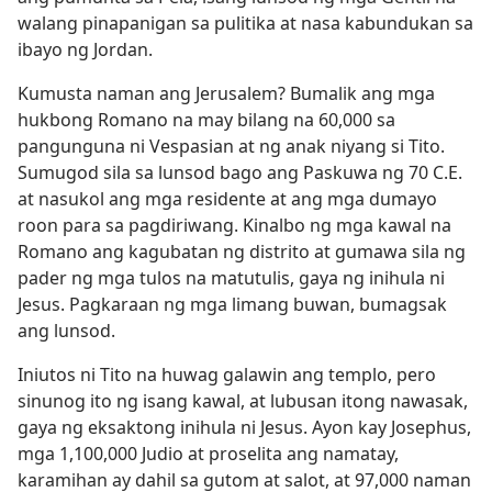
walang pinapanigan sa pulitika at nasa kabundukan sa
ibayo ng Jordan.
Kumusta naman ang Jerusalem? Bumalik ang mga
hukbong Romano na may bilang na 60,000 sa
pangunguna ni Vespasian at ng anak niyang si Tito.
Sumugod sila sa lunsod bago ang Paskuwa ng 70 C.E.
at nasukol ang mga residente at ang mga dumayo
roon para sa pagdiriwang. Kinalbo ng mga kawal na
Romano ang kagubatan ng distrito at gumawa sila ng
pader ng mga tulos na matutulis, gaya ng inihula ni
Jesus. Pagkaraan ng mga limang buwan, bumagsak
ang lunsod.
Iniutos ni Tito na huwag galawin ang templo, pero
sinunog ito ng isang kawal, at lubusan itong nawasak,
gaya ng eksaktong inihula ni Jesus. Ayon kay Josephus,
mga 1,100,000 Judio at proselita ang namatay,
karamihan ay dahil sa gutom at salot, at 97,000 naman