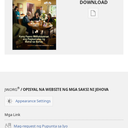
DOWNLOAD
Opsiyon
sa
pagda-
download
ng
publikasyon
GUMISING!
Abril 2011
®
JW.ORG
/ OPISYAL NA WEBSITE NG MGA SAKSI NI JEHOVA
Appearance Settings
Mga Link
Mag-request ng Pupunta sa Iyo