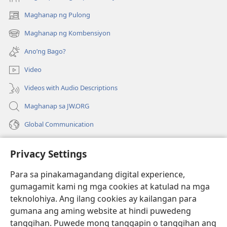
Maghanap ng Pulong
(may
bubukas
Maghanap ng Kombensiyon
(may
na
bubukas
bagong
Ano’ng Bago?
na
window)
bagong
Video
window)
Videos with Audio Descriptions
Maghanap sa JW.ORG
Global Communication
Help
Privacy Settings
Donasyon
(may
Para sa pinakamagandang digital experience,
bubukas
gumagamit kami ng mga cookies at katulad na mga
na
Watchtower ONLINE LIBRARY™
teknolohiya. Ang ilang cookies ay kailangan para
(may
bagong
gumana ang aming website at hindi puwedeng
bubukas
window)
®
JW Hub
na
tanggihan. Puwede mong tanggapin o tanggihan ang
(may