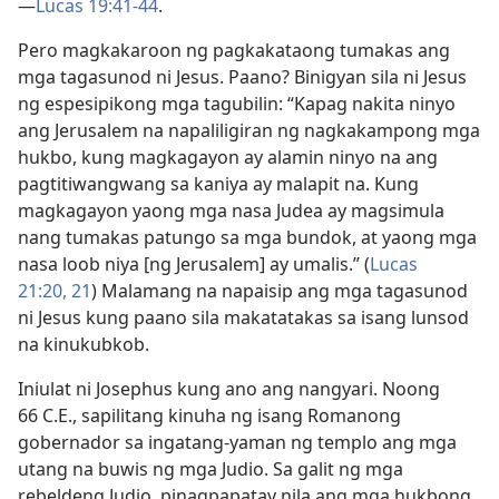
—
Lucas 19:41-44
.
Pero magkakaroon ng pagkakataong tumakas ang
mga tagasunod ni Jesus. Paano? Binigyan sila ni Jesus
ng espesipikong mga tagubilin: “Kapag nakita ninyo
ang Jerusalem na napaliligiran ng nagkakampong mga
hukbo, kung magkagayon ay alamin ninyo na ang
pagtitiwangwang sa kaniya ay malapit na. Kung
magkagayon yaong mga nasa Judea ay magsimula
nang tumakas patungo sa mga bundok, at yaong mga
nasa loob niya [ng Jerusalem] ay umalis.” (
Lucas
21:20, 21
) Malamang na napaisip ang mga tagasunod
ni Jesus kung paano sila makatatakas sa isang lunsod
na kinukubkob.
Iniulat ni Josephus kung ano ang nangyari. Noong
66 C.E., sapilitang kinuha ng isang Romanong
gobernador sa ingatang-yaman ng templo ang mga
utang na buwis ng mga Judio. Sa galit ng mga
rebeldeng Judio, pinagpapatay nila ang mga hukbong