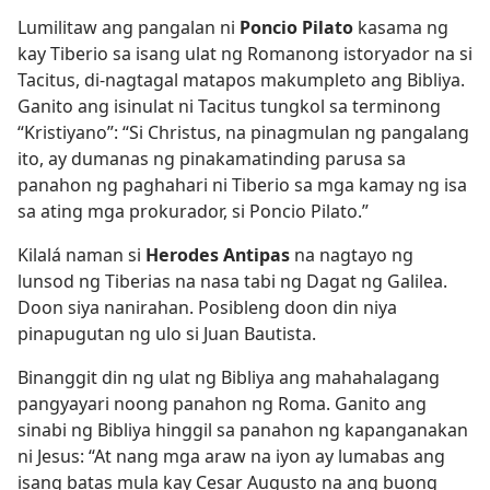
Lumilitaw ang pangalan ni
Poncio Pilato
kasama ng
kay Tiberio sa isang ulat ng Romanong istoryador na si
Tacitus, di-nagtagal matapos makumpleto ang Bibliya.
Ganito ang isinulat ni Tacitus tungkol sa terminong
“Kristiyano”: “Si Christus, na pinagmulan ng pangalang
ito, ay dumanas ng pinakamatinding parusa sa
panahon ng paghahari ni Tiberio sa mga kamay ng isa
sa ating mga prokurador, si Poncio Pilato.”
Kilalá naman si
Herodes Antipas
na nagtayo ng
lunsod ng Tiberias na nasa tabi ng Dagat ng Galilea.
Doon siya nanirahan. Posibleng doon din niya
pinapugutan ng ulo si Juan Bautista.
Binanggit din ng ulat ng Bibliya ang mahahalagang
pangyayari noong panahon ng Roma. Ganito ang
sinabi ng Bibliya hinggil sa panahon ng kapanganakan
ni Jesus: “At nang mga araw na iyon ay lumabas ang
isang batas mula kay Cesar Augusto na ang buong