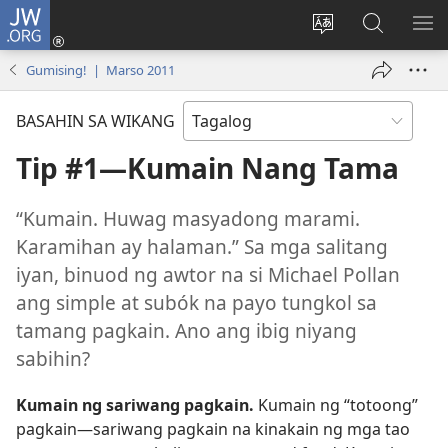
JW.ORG
Mag-
log
Baguhin
Maghana
IPA
In
ang
sa
AN
Gumising! | Marso 2011
(may
wika
JW.ORG
ME
bubukas
ng
BASAHIN SA WIKANG
na
site
bagong
Tip #1—Kumain Nang Tama
window)
“Kumain. Huwag masyadong marami.
Karamihan ay halaman.” Sa mga salitang
iyan, binuod ng awtor na si Michael Pollan
ang simple at subók na payo tungkol sa
tamang pagkain. Ano ang ibig niyang
sabihin?
Kumain ng sariwang pagkain.
Kumain ng “totoong”
pagkain​—sariwang pagkain na kinakain ng mga tao