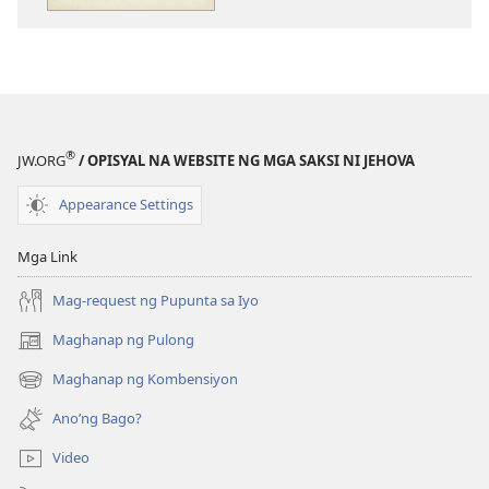
publikasyon
GUMISING!
Marso 2011
®
JW.ORG
/ OPISYAL NA WEBSITE NG MGA SAKSI NI JEHOVA
Appearance Settings
Mga Link
Mag-request ng Pupunta sa Iyo
Maghanap ng Pulong
(may
bubukas
Maghanap ng Kombensiyon
(may
na
bubukas
bagong
Ano’ng Bago?
na
window)
bagong
Video
window)