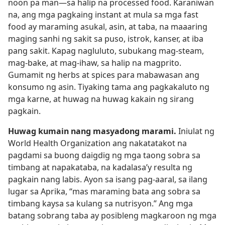
noon pa man​—sa halip na processed food. Karaniwan
na, ang mga pagkaing instant at mula sa mga fast
food ay maraming asukal, asin, at taba, na maaaring
maging sanhi ng sakit sa puso, istrok, kanser, at iba
pang sakit. Kapag nagluluto, subukang mag-steam,
mag-bake, at mag-ihaw, sa halip na magprito.
Gumamit ng herbs at spices para mabawasan ang
konsumo ng asin. Tiyaking tama ang pagkakaluto ng
mga karne, at huwag na huwag kakain ng sirang
pagkain.
Huwag kumain nang masyadong marami.
Iniulat ng
World Health Organization ang nakatatakot na
pagdami sa buong daigdig ng mga taong sobra sa
timbang at napakataba, na kadalasa’y resulta ng
pagkain nang labis. Ayon sa isang pag-aaral, sa ilang
lugar sa Aprika, “mas maraming bata ang sobra sa
timbang kaysa sa kulang sa nutrisyon.” Ang mga
batang sobrang taba ay posibleng magkaroon ng mga