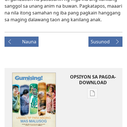
sanggol sa unang anim na buwan. Pagkatapos, maaari
na nila itong samahan ng iba pang pagkain hanggang
sa maging dalawang taon ang kanilang anak.
Nauna
Susunod
OPSIYON SA PAGDA-
DOWNLOAD
Opsiyon
sa
pagda-
download
ng