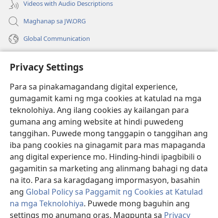
Videos with Audio Descriptions
Maghanap sa JW.ORG
Global Communication
Help
Privacy Settings
Donasyon
(may
Para sa pinakamagandang digital experience,
bubukas
gumagamit kami ng mga cookies at katulad na mga
na
Watchtower ONLINE LIBRARY™
teknolohiya. Ang ilang cookies ay kailangan para
(may
bagong
gumana ang aming website at hindi puwedeng
bubukas
window)
®
JW Hub
na
tanggihan. Puwede mong tanggapin o tanggihan ang
(may
bagong
bubukas
iba pang cookies na ginagamit para mas mapaganda
window)
®
JW Library
na
ang digital experience mo. Hinding-hindi ipagbibili o
bagong
gagamitin sa marketing ang alinmang bahagi ng data
window)
®
Watchtower Library
na ito. Para sa karagdagang impormasyon, basahin
ang
Global Policy sa Paggamit ng Cookies at Katulad
na mga Teknolohiya
. Puwede mong baguhin ang
settings mo anumang oras. Magpunta sa
Privacy