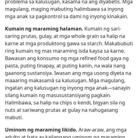
problema sa kalusugan, kasama na ang diyabetis. Mga
magulang, maging mabuting halimbawa sa inyong
mga anak sa pagkontrol sa dami ng inyong kinakain.
Kumain ng maraming halaman.
Kumain ng sari-
saring prutas, gulay, at mga whole grain sa halip na
karne at mga produktong gawa sa starch. Makabubuti
ring kumain ng mas maraming isda kaysa sa karne.
Bawasan ang konsumo ng mga refined food gaya ng
pasta, puting tinapay, at puting kanin, na wala nang
gaanong sustansiya. Iwasan ang mga usong diyeta na
maaaring makasamâ sa kalusugan. Mga magulang,
ingatan ang kalusugan ng inyong mga anak​—sanayin
silang kumain ng masusustansiyang pagkain.
Halimbawa, sa halip na chips o kendi, bigyan sila ng
nuts at sariwang prutas at gulay na nahugasang
mabuti.
Uminom ng maraming likido.
Araw-araw, ang mga
adulto at bata ay kailangang uminom ng maraming