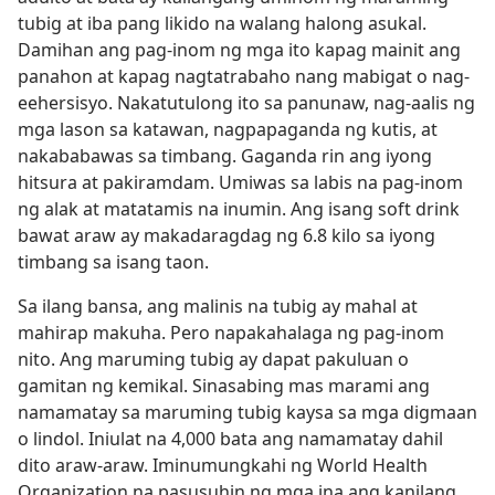
tubig at iba pang likido na walang halong asukal.
Damihan ang pag-inom ng mga ito kapag mainit ang
panahon at kapag nagtatrabaho nang mabigat o nag-
eehersisyo. Nakatutulong ito sa panunaw, nag-aalis ng
mga lason sa katawan, nagpapaganda ng kutis, at
nakababawas sa timbang. Gaganda rin ang iyong
hitsura at pakiramdam. Umiwas sa labis na pag-inom
ng alak at matatamis na inumin. Ang isang soft drink
bawat araw ay makadaragdag ng 6.8 kilo sa iyong
timbang sa isang taon.
Sa ilang bansa, ang malinis na tubig ay mahal at
mahirap makuha. Pero napakahalaga ng pag-inom
nito. Ang maruming tubig ay dapat pakuluan o
gamitan ng kemikal. Sinasabing mas marami ang
namamatay sa maruming tubig kaysa sa mga digmaan
o lindol. Iniulat na 4,000 bata ang namamatay dahil
dito araw-araw. Iminumungkahi ng World Health
Organization na pasusuhin ng mga ina ang kanilang