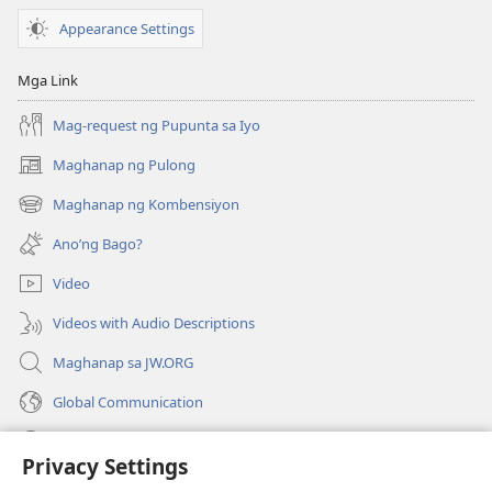
Appearance Settings
Mga Link
Mag-request ng Pupunta sa Iyo
Maghanap ng Pulong
(may
bubukas
Maghanap ng Kombensiyon
(may
na
bubukas
bagong
Ano’ng Bago?
na
window)
bagong
Video
window)
Videos with Audio Descriptions
Maghanap sa JW.ORG
Global Communication
Help
Privacy Settings