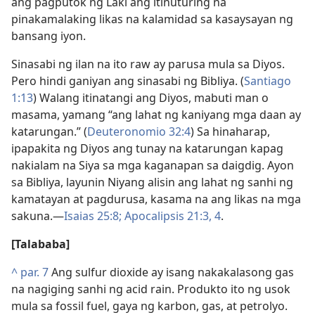
ang pagputok ng Laki ang itinuturing na
pinakamalaking likas na kalamidad sa kasaysayan ng
bansang iyon.
Sinasabi ng ilan na ito raw ay parusa mula sa Diyos.
Pero hindi ganiyan ang sinasabi ng Bibliya. (
Santiago
1:13
) Walang itinatangi ang Diyos, mabuti man o
masama, yamang “ang lahat ng kaniyang mga daan ay
katarungan.” (
Deuteronomio 32:4
) Sa hinaharap,
ipapakita ng Diyos ang tunay na katarungan kapag
nakialam na Siya sa mga kaganapan sa daigdig. Ayon
sa Bibliya, layunin Niyang alisin ang lahat ng sanhi ng
kamatayan at pagdurusa, kasama na ang likas na mga
sakuna.​—
Isaias 25:8;
Apocalipsis 21:3, 4
.
[Talababa]
^
par. 7
Ang sulfur dioxide ay isang nakakalasong gas
na nagiging sanhi ng acid rain. Produkto ito ng usok
mula sa fossil fuel, gaya ng karbon, gas, at petrolyo.