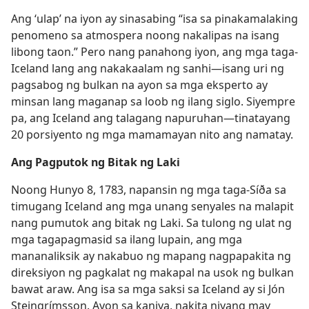
Ang ‘ulap’ na iyon ay sinasabing “isa sa pinakamalaking
penomeno sa atmospera noong nakalipas na isang
libong taon.” Pero nang panahong iyon, ang mga taga-
Iceland lang ang nakakaalam ng sanhi​—isang uri ng
pagsabog ng bulkan na ayon sa mga eksperto ay
minsan lang maganap sa loob ng ilang siglo. Siyempre
pa, ang Iceland ang talagang napuruhan​—tinatayang
20 porsiyento ng mga mamamayan nito ang namatay.
Ang Pagputok ng Bitak ng Laki
Noong Hunyo 8, 1783, napansin ng mga taga-Síða sa
timugang Iceland ang mga unang senyales na malapit
nang pumutok ang bitak ng Laki. Sa tulong ng ulat ng
mga tagapagmasid sa ilang lupain, ang mga
mananaliksik ay nakabuo ng mapang nagpapakita ng
direksiyon ng pagkalat ng makapal na usok ng bulkan
bawat araw. Ang isa sa mga saksi sa Iceland ay si Jón
Steingrímsson. Ayon sa kaniya, nakita niyang may