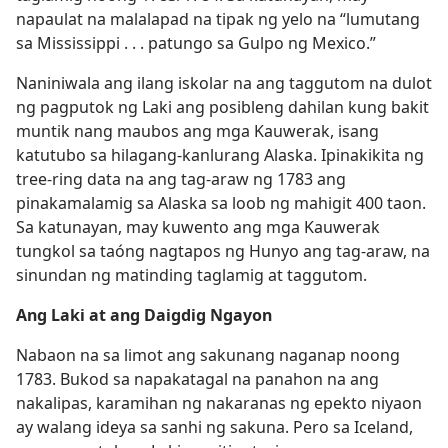
napaulat na malalapad na tipak ng yelo na “lumutang
sa Mississippi . . . patungo sa Gulpo ng Mexico.”
Naniniwala ang ilang iskolar na ang taggutom na dulot
ng pagputok ng Laki ang posibleng dahilan kung bakit
muntik nang maubos ang mga Kauwerak, isang
katutubo sa hilagang-kanlurang Alaska. Ipinakikita ng
tree-ring data na ang tag-araw ng 1783 ang
pinakamalamig sa Alaska sa loob ng mahigit 400 taon.
Sa katunayan, may kuwento ang mga Kauwerak
tungkol sa taóng nagtapos ng Hunyo ang tag-araw, na
sinundan ng matinding taglamig at taggutom.
Ang Laki at ang Daigdig Ngayon
Nabaon na sa limot ang sakunang naganap noong
1783. Bukod sa napakatagal na panahon na ang
nakalipas, karamihan ng nakaranas ng epekto niyaon
ay walang ideya sa sanhi ng sakuna. Pero sa Iceland,