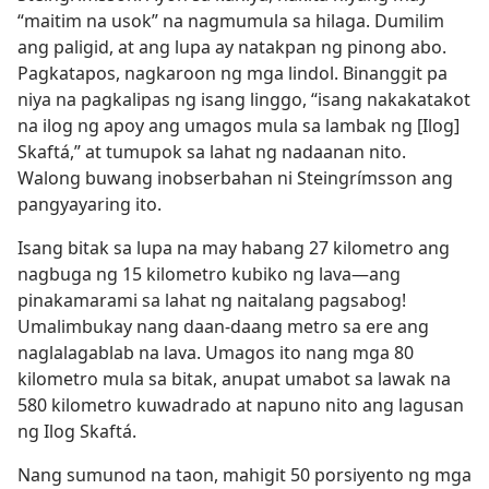
“maitim na usok” na nagmumula sa hilaga. Dumilim
ang paligid, at ang lupa ay natakpan ng pinong abo.
Pagkatapos, nagkaroon ng mga lindol. Binanggit pa
niya na pagkalipas ng isang linggo, “isang nakakatakot
na ilog ng apoy ang umagos mula sa lambak ng [Ilog]
Skaftá,” at tumupok sa lahat ng nadaanan nito.
Walong buwang inobserbahan ni Steingrímsson ang
pangyayaring ito.
Isang bitak sa lupa na may habang 27 kilometro ang
nagbuga ng 15 kilometro kubiko ng lava​—ang
pinakamarami sa lahat ng naitalang pagsabog!
Umalimbukay nang daan-daang metro sa ere ang
naglalagablab na lava. Umagos ito nang mga 80
kilometro mula sa bitak, anupat umabot sa lawak na
580 kilometro kuwadrado at napuno nito ang lagusan
ng Ilog Skaftá.
Nang sumunod na taon, mahigit 50 porsiyento ng mga