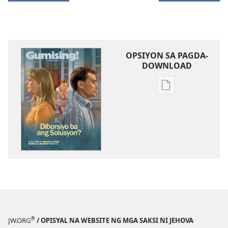
OPSIYON SA PAGDA-
DOWNLOAD
Opsiyon
sa
pagda-
download
ng
publikasyon
GUMISING!
Pebrero 2010
®
JW.ORG
/ OPISYAL NA WEBSITE NG MGA SAKSI NI JEHOVA