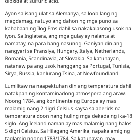
dioxide at sulfuric acid.
Ayon sa isang ulat sa Alemanya, sa loob lang ng
magdamag, natuyo ang dahon ng mga puno sa
kahabaan ng Ilog Ems dahil sa nakakalasong usok na
iyon. Sa Inglatera, ang mga gulay ay nalanta at
namatay, na para bang nasunog. Ganiyan din ang
nangyari sa Pransiya, Hungary, Italya, Netherlands,
Romania, Scandinavia, at Slovakia. Sa katunayan,
natanaw pa ang usok hanggang sa Portugal, Tunisia,
Sirya, Russia, kanlurang Tsina, at Newfoundland.
Lumilitaw na naapektuhan din ang temperatura dahil
natakpan ng kontaminadong atmospera ang araw.
Noong 1784, ang kontinente ng Europa ay mas
malamig nang 2 digri Celsius kaysa sa aberids na
temperatura doon nang huling mga dekada ng ika-18
siglo. Ang Iceland naman ay mas malamig nang halos
5 digri Celsius. Sa Hilagang Amerika, napakalamig ng
taglamig noong 1783/1784. Sa katunayan, may