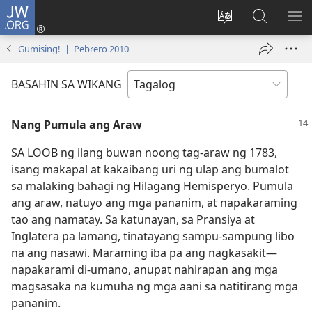
JW.ORG
Mag-
log
Baguhin
Maghana
IPA
In
ang
sa
AN
Gumising! | Pebrero 2010
(may
wika
JW.ORG
ME
bubukas
ng
BASAHIN SA WIKANG
na
site
bagong
Nang Pumula ang Araw
window)
SA LOOB ng ilang buwan noong tag-araw ng 1783,
isang makapal at kakaibang uri ng ulap ang bumalot
sa malaking bahagi ng Hilagang Hemisperyo. Pumula
ang araw, natuyo ang mga pananim, at napakaraming
tao ang namatay. Sa katunayan, sa Pransiya at
Inglatera pa lamang, tinatayang sampu-sampung libo
na ang nasawi. Maraming iba pa ang nagkasakit​—
napakarami di-umano, anupat nahirapan ang mga
magsasaka na kumuha ng mga aani sa natitirang mga
pananim.