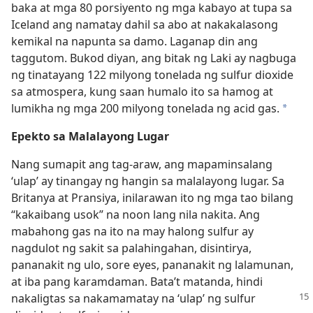
baka at mga 80 porsiyento ng mga kabayo at tupa sa
Iceland ang namatay dahil sa abo at nakakalasong
kemikal na napunta sa damo. Laganap din ang
taggutom. Bukod diyan, ang bitak ng Laki ay nagbuga
ng tinatayang 122 milyong tonelada ng sulfur dioxide
sa atmospera, kung saan humalo ito sa hamog at
lumikha ng mga 200 milyong tonelada ng acid gas.
*
Epekto sa Malalayong Lugar
Nang sumapit ang tag-araw, ang mapaminsalang
‘ulap’ ay tinangay ng hangin sa malalayong lugar. Sa
Britanya at Pransiya, inilarawan ito ng mga tao bilang
“kakaibang usok” na noon lang nila nakita. Ang
mabahong gas na ito na may halong sulfur ay
nagdulot ng sakit sa palahingahan, disintirya,
pananakit ng ulo, sore eyes, pananakit ng lalamunan,
at iba pang karamdaman. Bata’t matanda, hindi
nakaligtas
sa nakamamatay na ‘ulap’ ng sulfur