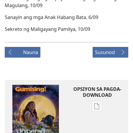
Magulang, 10/09
Sanayin ang mga Anak Habang Bata, 6/09
Sekreto ng Maligayang Pamilya, 10/09
Nauna
Susunod
OPSIYON SA PAGDA-
DOWNLOAD
Opsiyon
sa
pagda-
download