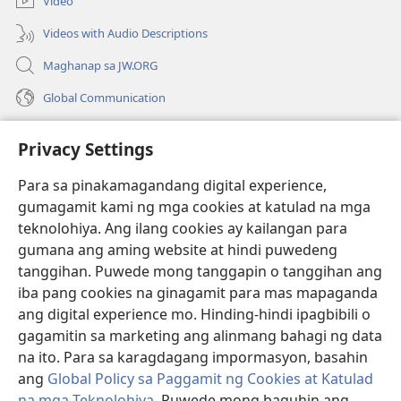
Video
window)
Videos with Audio Descriptions
Maghanap sa JW.ORG
Global Communication
Help
Privacy Settings
Donasyon
(may
Para sa pinakamagandang digital experience,
bubukas
gumagamit kami ng mga cookies at katulad na mga
na
Watchtower ONLINE LIBRARY™
teknolohiya. Ang ilang cookies ay kailangan para
(may
bagong
gumana ang aming website at hindi puwedeng
bubukas
window)
®
JW Hub
na
tanggihan. Puwede mong tanggapin o tanggihan ang
(may
bagong
bubukas
iba pang cookies na ginagamit para mas mapaganda
window)
®
JW Library
na
ang digital experience mo. Hinding-hindi ipagbibili o
bagong
gagamitin sa marketing ang alinmang bahagi ng data
window)
®
Watchtower Library
na ito. Para sa karagdagang impormasyon, basahin
ang
Global Policy sa Paggamit ng Cookies at Katulad
na mga Teknolohiya
. Puwede mong baguhin ang