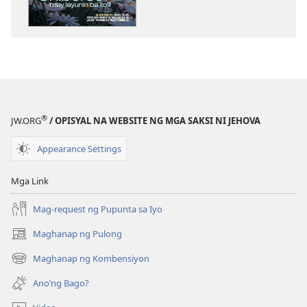
ng
publikasyon
GUMISING!
Disyembre 2009
®
JW.ORG
/ OPISYAL NA WEBSITE NG MGA SAKSI NI JEHOVA
Appearance Settings
Mga Link
Mag-request ng Pupunta sa Iyo
Maghanap ng Pulong
(may
bubukas
Maghanap ng Kombensiyon
(may
na
bubukas
bagong
Ano’ng Bago?
na
window)
bagong