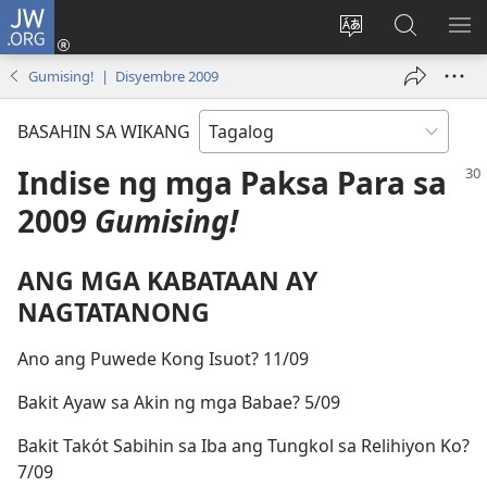
JW.ORG
Mag-
log
Baguhin
Maghana
IPA
In
ang
sa
AN
Gumising! | Disyembre 2009
(may
wika
JW.ORG
ME
bubukas
ng
BASAHIN SA WIKANG
na
site
bagong
Indise ng mga Paksa Para sa
window)
2009
Gumising!
ANG MGA KABATAAN AY
NAGTATANONG
Ano ang Puwede Kong Isuot? 11/09
Bakit Ayaw sa Akin ng mga Babae? 5/09
Bakit Takót Sabihin sa Iba ang Tungkol sa Relihiyon Ko?
7/09