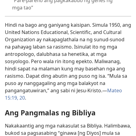
“Pare-pareho ang pagkakabuo ng genes ng
mga tao”
Hindi na bago ang ganiyang kaisipan. Simula 1950, ang
United Nations Educational, Scientific, and Cultural
Organization ay nakapaglathala na ng sunud-sunod
na pahayag laban sa rasismo. Isinulat ito ng mga
antropologo, dalubhasa sa henetika, at mga
sosyologo.
Pero wala rin itong epekto. Maliwanag,
hindi sapat na malaman kung may basehan nga ang
rasismo. Dapat ding abutin ang puso ng isa. “Mula sa
puso ay nanggagaling ang mga balakyot na
pangangatuwiran,” ang sabi ni Jesu-Kristo.—
Mateo
15:19, 20
.
Ang Pangmalas ng Bibliya
Nakakaantig ang mga nakasulat sa Bibliya. Halimbawa,
bukod sa pagsasabing “ginawa [ng Diyos] mula sa