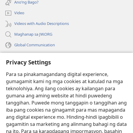
bagong
Ano’ng Bago?
na
window)
bagong
Video
window)
Videos with Audio Descriptions
Maghanap sa JW.ORG
Global Communication
Help
Privacy Settings
Donasyon
(may
Para sa pinakamagandang digital experience,
bubukas
gumagamit kami ng mga cookies at katulad na mga
na
Watchtower ONLINE LIBRARY™
teknolohiya. Ang ilang cookies ay kailangan para
(may
bagong
gumana ang aming website at hindi puwedeng
bubukas
window)
®
JW Hub
na
tanggihan. Puwede mong tanggapin o tanggihan ang
(may
bagong
bubukas
iba pang cookies na ginagamit para mas mapaganda
window)
®
JW Library
na
ang digital experience mo. Hinding-hindi ipagbibili o
bagong
gagamitin sa marketing ang alinmang bahagi ng data
window)
®
Watchtower Library
na ito. Para sa karagdagang impormasyon, basahin