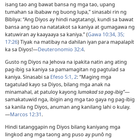
isang tao ang bawat bansa ng mga tao, upang
tumahan sa ibabaw ng buong lupa,” sinasabi rin ng
Bibliya: “Ang Diyos ay hindi nagtatangi, kundi sa bawat
bansa ang tao na natatakot sa kaniya at gumagawa ng
katuwiran ay kaayaaya sa kaniya.” (
Gawa 10:34, 35;
17:26
) Tiyak na matibay na dahilan iyan para mapalapít
ka sa Diyos!—
Deuteronomio 32:4
.
Gusto ng Diyos na Jehova na ipakita natin ang ating
pag-ibig sa kaniya sa pamamagitan ng pagtulad sa
kaniya. Sinasabi sa
Efeso 5:1, 2
: “Maging mga
tagatulad kayo sa Diyos, bilang mga anak na
minamahal, at patuloy kayong
lumakad sa pag-ibig”
—
samakatuwid nga, ibigin ang mga tao gaya ng pag-ibig
sa kanila ng Diyos, anuman ang kanilang lahi o kulay.
—
Marcos 12:31
.
Hindi tatanggapin ng Diyos bilang kaniyang mga
lingkod ang mga taong ang puso ay punô ng