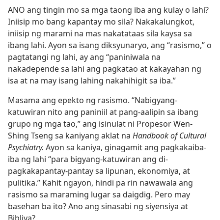
ANO ang tingin mo sa mga taong iba ang kulay o lahi?
Iniisip mo bang kapantay mo sila? Nakakalungkot,
iniisip ng marami na mas nakatataas sila kaysa sa
ibang lahi. Ayon sa isang diksyunaryo, ang “rasismo,” o
pagtatangi ng lahi, ay ang “paniniwala na
nakadepende sa lahi ang pagkatao at kakayahan ng
isa at na may isang lahing nakahihigit sa iba.”
Masama ang epekto ng rasismo. “Nabigyang-
katuwiran nito ang paniniil at pang-aalipin sa ibang
grupo ng mga tao,” ang isinulat ni Propesor Wen-
Shing Tseng sa kaniyang aklat na
Handbook of Cultural
Psychiatry.
Ayon sa kaniya, ginagamit ang pagkakaiba-
iba ng lahi “para bigyang-katuwiran ang di-
pagkakapantay-pantay sa lipunan, ekonomiya, at
pulitika.” Kahit ngayon, hindi pa rin nawawala ang
rasismo sa maraming lugar sa daigdig. Pero may
basehan ba ito? Ano ang sinasabi ng siyensiya at
Bibliya?