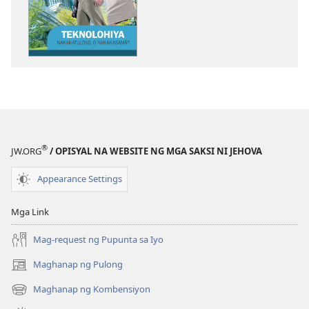
pagda-
download
ng
publikasyon
GUMISING!
Nobyembre 200
®
JW.ORG
/ OPISYAL NA WEBSITE NG MGA SAKSI NI JEHOVA
Appearance Settings
Mga Link
Mag-request ng Pupunta sa Iyo
Maghanap ng Pulong
(may
bubukas
Maghanap ng Kombensiyon
(may
na
bubukas