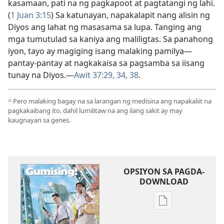
kasamaan, pati na ng pagkapoot at pagtatangi ng lahi.
(
1 Juan 3:15
) Sa katunayan, napakalapit nang alisin ng
Diyos ang lahat ng masasama sa lupa. Tanging ang
mga tumutulad sa kaniya ang maliligtas. Sa panahong
iyon, tayo ay magiging isang malaking pamilya—
pantay-pantay at nagkakaisa sa pagsamba sa iisang
tunay na Diyos.—
Awit 37:29,
34,
38
.
^
Pero malaking bagay na sa larangan ng medisina ang napakaliit na
pagkakaibang ito, dahil lumilitaw na ang ilang sakit ay may
kaugnayan sa genes.
OPSIYON SA PAGDA-
DOWNLOAD
Opsiyon
sa