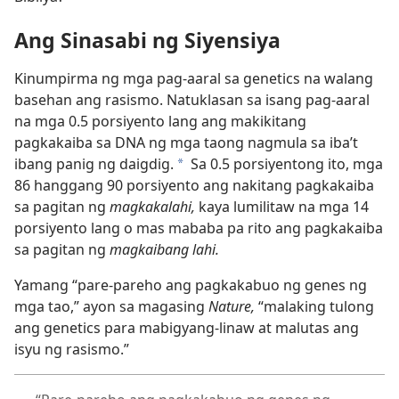
Ang Sinasabi ng Siyensiya
Kinumpirma ng mga pag-aaral sa genetics na walang
basehan ang rasismo. Natuklasan sa isang pag-aaral
na mga 0.5 porsiyento lang ang makikitang
pagkakaiba sa DNA ng mga taong nagmula sa iba’t
ibang panig ng daigdig.
Sa 0.5 porsiyentong ito, mga
*
86 hanggang 90 porsiyento ang nakitang pagkakaiba
sa pagitan ng
magkakalahi,
kaya lumilitaw na mga 14
porsiyento lang o mas mababa pa rito ang pagkakaiba
sa pagitan ng
magkaibang lahi.
Yamang “pare-pareho ang pagkakabuo ng genes ng
mga tao,” ayon sa magasing
Nature,
“malaking tulong
ang genetics para mabigyang-linaw at malutas ang
isyu ng rasismo.”