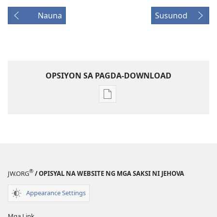
Nauna
Susunod
OPSIYON SA PAGDA-DOWNLOAD
Opsiyon
sa
pagda-
download
ng
publikasyon
GUMISING!
®
JW.ORG
/ OPISYAL NA WEBSITE NG MGA SAKSI NI JEHOVA
Hulyo 2008
Appearance Settings
Mga Link