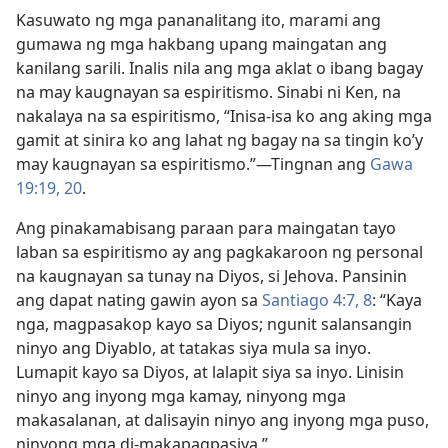
Kasuwato ng mga pananalitang ito, marami ang
gumawa ng mga hakbang upang maingatan ang
kanilang sarili. Inalis nila ang mga aklat o ibang bagay
na may kaugnayan sa espiritismo. Sinabi ni Ken, na
nakalaya na sa espiritismo, “Inisa-isa ko ang aking mga
gamit at sinira ko ang lahat ng bagay na sa tingin ko’y
may kaugnayan sa espiritismo.”​—Tingnan ang
Gawa
19:19, 20
.
Ang pinakamabisang paraan para maingatan tayo
laban sa espiritismo ay ang pagkakaroon ng personal
na kaugnayan sa tunay na Diyos, si Jehova. Pansinin
ang dapat nating gawin ayon sa
Santiago 4:7, 8
: “Kaya
nga, magpasakop kayo sa Diyos; ngunit salansangin
ninyo ang Diyablo, at tatakas siya mula sa inyo.
Lumapit kayo sa Diyos, at lalapit siya sa inyo. Linisin
ninyo ang inyong mga kamay, ninyong mga
makasalanan, at dalisayin ninyo ang inyong mga puso,
ninyong mga di-makapagpasiya.”