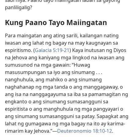
sabi niya. Paano tayo maiingatan laban sa gayong
panliligalig?
Kung Paano Tayo Maiingatan
Para maingatan ang ating sarili, kailangan nating
iwasan ang lahat ng bagay na may kaugnayan sa
espiritismo. (
Galacia 5:19-21
) Kaya inutusan ng Diyos
na Jehova ang kaniyang mga lingkod na iwasan ang
sumusunod na mga gawain: “Huwag
masusumpungan sa iyo ang sinumang . . .
nanghuhula, ang mahiko o ang sinumang
naghahanap ng mga tanda o ang manggagaway, o
ang isa na nanggagayuma sa iba sa pamamagitan ng
engkanto o ang sinumang sumasangguni sa
espiritista o ang manghuhula ng mga pangyayari o
ang sinumang sumasangguni sa patay. Sapagkat ang
lahat ng gumagawa ng mga bagay na ito ay karima-
rimarim kay Jehova.”​—
Deuteronomio 18:10-12
.