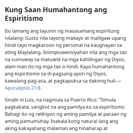
Kung Saan Humahantong ang
Espiritismo
Ito lamang ang layunin ng masasamang espiritung
nilalang: Gusto nila tayong mailayo at mailigaw upang
hindi tayo magkaroon ng personal na kaugnayan sa
ating Maylalang. Iniimpluwensiyahan nila ang mga tao
na sumuway sa matuwid na mga kahilingan ng Diyos,
alam man ito ng mga tao o hindi. Kaya humahantong
ang espiritismo sa di-pagsang-ayon ng Diyos,
kawalang-pag-asa, at pagkapuksa sa dakong huli.​—
Apocalipsis 21:8
.
Sinabi ni Luis, na nagmula sa Puerto Rico: “Simula
pagkabata, sangkot na ang pamilya ko sa espiritismo.
Bahagi ito ng relihiyon ng aming pamilya at paraan ng
aming pamumuhay. Inakala kong natural lang ang
aking kakayahang malaman ang hinaharap at