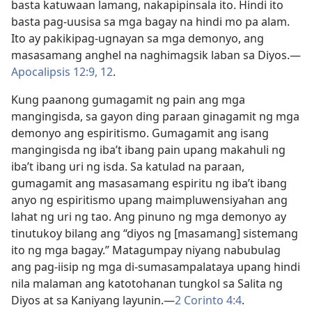
basta katuwaan lamang, nakapipinsala ito. Hindi ito
basta pag-uusisa sa mga bagay na hindi mo pa alam.
Ito ay pakikipag-ugnayan sa mga demonyo, ang
masasamang anghel na naghimagsik laban sa Diyos.​—
Apocalipsis 12:9,
12
.
Kung paanong gumagamit ng pain ang mga
mangingisda, sa gayon ding paraan ginagamit ng mga
demonyo ang espiritismo. Gumagamit ang isang
mangingisda ng iba’t ibang pain upang makahuli ng
iba’t ibang uri ng isda. Sa katulad na paraan,
gumagamit ang masasamang espiritu ng iba’t ibang
anyo ng espiritismo upang maimpluwensiyahan ang
lahat ng uri ng tao. Ang pinuno ng mga demonyo ay
tinutukoy bilang ang “diyos ng [masamang] sistemang
ito ng mga bagay.” Matagumpay niyang nabubulag
ang pag-iisip ng mga di-sumasampalataya upang hindi
nila malaman ang katotohanan tungkol sa Salita ng
Diyos at sa Kaniyang layunin.​—
2 Corinto 4:4
.