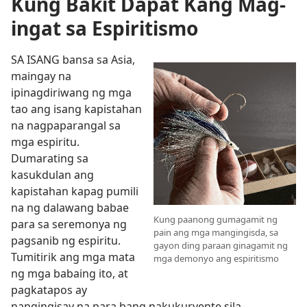
Kung Bakit Dapat Kang Mag-
ingat sa Espiritismo
SA ISANG bansa sa Asia,
maingay na
ipinagdiriwang ng mga
tao ang isang kapistahan
na nagpaparangal sa
mga espiritu.
Dumarating sa
kasukdulan ang
kapistahan kapag pumili
na ng dalawang babae
Kung paanong gumagamit ng
para sa seremonya ng
pain ang mga mangingisda, sa
pagsanib ng espiritu.
gayon ding paraan ginagamit ng
Tumitirik ang mga mata
mga demonyo ang espiritismo
ng mga babaing ito, at
pagkatapos ay
nangingisay na para bang nakukuryente sila.