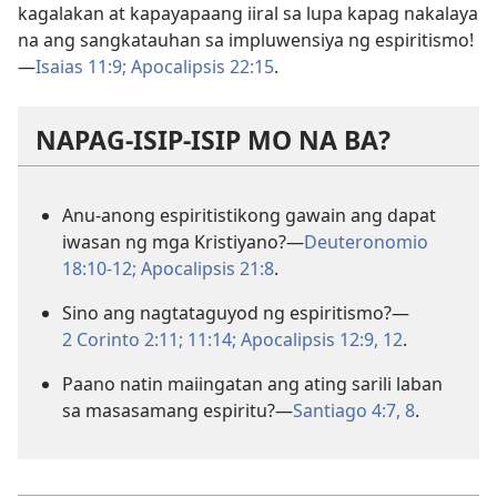
kagalakan at kapayapaang iiral sa lupa kapag nakalaya
na ang sangkatauhan sa impluwensiya ng espiritismo!​
—
Isaias 11:9;
Apocalipsis 22:15
.
NAPAG-ISIP-ISIP MO NA BA?
Anu-anong espiritistikong gawain ang dapat
iwasan ng mga Kristiyano?​—
Deuteronomio
18:10-12;
Apocalipsis 21:8
.
Sino ang nagtataguyod ng espiritismo?​—
2 Corinto 2:11;
11:14;
Apocalipsis 12:9,
12
.
Paano natin maiingatan ang ating sarili laban
sa masasamang espiritu?​—
Santiago 4:7, 8
.