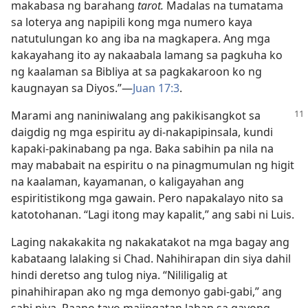
makabasa ng barahang
tarot.
Madalas na tumatama
sa loterya ang napipili kong mga numero kaya
natutulungan ko ang iba na magkapera. Ang mga
kakayahang ito ay nakaabala lamang sa pagkuha ko
ng kaalaman sa Bibliya at sa pagkakaroon ko ng
kaugnayan sa Diyos.”​—
Juan 17:3
.
Marami ang naniniwalang ang pakikisangkot sa
daigdig ng mga espiritu ay di-nakapipinsala, kundi
kapaki-pakinabang pa nga. Baka sabihin pa nila na
may mababait na espiritu o na pinagmumulan ng higit
na kaalaman, kayamanan, o kaligayahan ang
espiritistikong mga gawain. Pero napakalayo nito sa
katotohanan. “Lagi itong may kapalit,” ang sabi ni Luis.
Laging nakakakita ng nakakatakot na mga bagay ang
kabataang lalaking si Chad. Nahihirapan din siya dahil
hindi deretso ang tulog niya. “Nililigalig at
pinahihirapan ako ng mga demonyo gabi-gabi,” ang