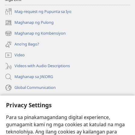
Mag-request ng Pupunta sa Iyo
Maghanap ng Pulong
(may
bubukas
Maghanap ng Kombensiyon
(may
na
bubukas
bagong
Ano’ng Bago?
na
window)
bagong
Video
window)
Videos with Audio Descriptions
Maghanap sa JW.ORG
Global Communication
Help
Privacy Settings
Donasyon
(may
Para sa pinakamagandang digital experience,
bubukas
gumagamit kami ng mga cookies at katulad na mga
na
Watchtower ONLINE LIBRARY™
teknolohiya. Ang ilang cookies ay kailangan para
(may
bagong