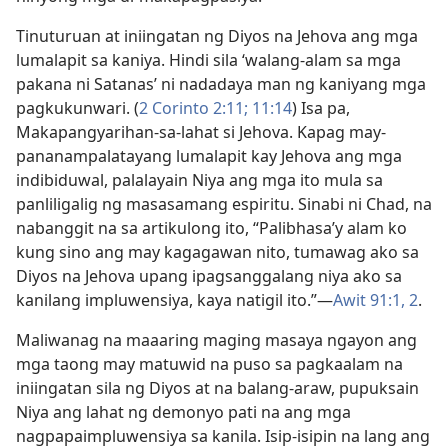
Tinuturuan at iniingatan ng Diyos na Jehova ang mga
lumalapit sa kaniya. Hindi sila ‘walang-alam sa mga
pakana ni Satanas’ ni nadadaya man ng kaniyang mga
pagkukunwari. (
2 Corinto 2:11;
11:14
) Isa pa,
Makapangyarihan-sa-lahat si Jehova. Kapag may-
pananampalatayang lumalapit kay Jehova ang mga
indibiduwal, palalayain Niya ang mga ito mula sa
panliligalig ng masasamang espiritu. Sinabi ni Chad, na
nabanggit na sa artikulong ito, “Palibhasa’y alam ko
kung sino ang may kagagawan nito, tumawag ako sa
Diyos na Jehova upang ipagsanggalang niya ako sa
kanilang impluwensiya, kaya natigil ito.”​—
Awit 91:1, 2
.
Maliwanag na maaaring maging masaya ngayon ang
mga taong may matuwid na puso sa pagkaalam na
iniingatan sila ng Diyos at na balang-araw, pupuksain
Niya ang lahat ng demonyo pati na ang mga
nagpapaimpluwensiya sa kanila. Isip-isipin na lang ang