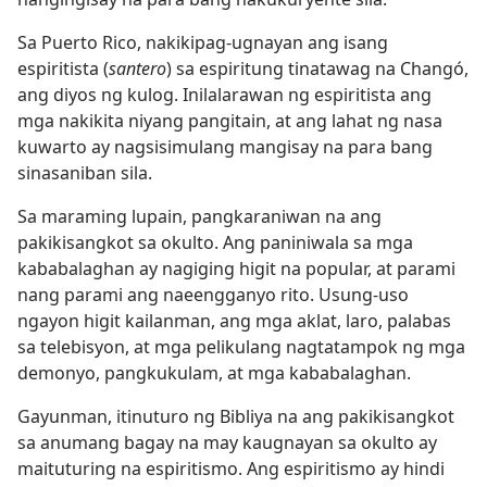
Sa Puerto Rico, nakikipag-ugnayan ang isang
espiritista (
santero
) sa espiritung tinatawag na Changó,
ang diyos ng kulog. Inilalarawan ng espiritista ang
mga nakikita niyang pangitain, at ang lahat ng nasa
kuwarto ay nagsisimulang mangisay na para bang
sinasaniban sila.
Sa maraming lupain, pangkaraniwan na ang
pakikisangkot sa okulto. Ang paniniwala sa mga
kababalaghan ay nagiging higit na popular, at parami
nang parami ang naeengganyo rito. Usung-uso
ngayon higit kailanman, ang mga aklat, laro, palabas
sa telebisyon, at mga pelikulang nagtatampok ng mga
demonyo, pangkukulam, at mga kababalaghan.
Gayunman, itinuturo ng Bibliya na ang pakikisangkot
sa anumang bagay na may kaugnayan sa okulto ay
maituturing na espiritismo. Ang espiritismo ay hindi