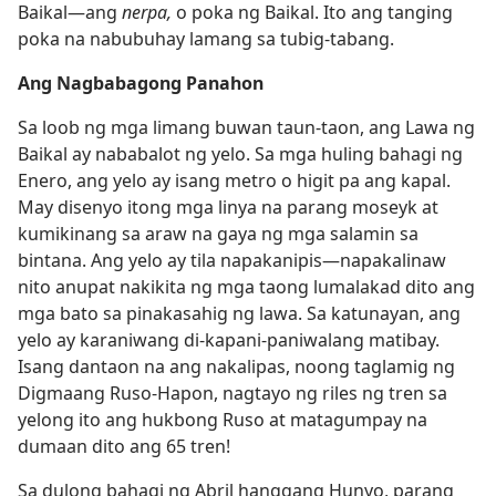
Baikal​—ang
nerpa,
o poka ng Baikal. Ito ang tanging
poka na nabubuhay lamang sa tubig-tabang.
Ang Nagbabagong Panahon
Sa loob ng mga limang buwan taun-taon, ang Lawa ng
Baikal ay nababalot ng yelo. Sa mga huling bahagi ng
Enero, ang yelo ay isang metro o higit pa ang kapal.
May disenyo itong mga linya na parang moseyk at
kumikinang sa araw na gaya ng mga salamin sa
bintana. Ang yelo ay tila napakanipis​—napakalinaw
nito anupat nakikita ng mga taong lumalakad dito ang
mga bato sa pinakasahig ng lawa. Sa katunayan, ang
yelo ay karaniwang di-kapani-paniwalang matibay.
Isang dantaon na ang nakalipas, noong taglamig ng
Digmaang Ruso-Hapon, nagtayo ng riles ng tren sa
yelong ito ang hukbong Ruso at matagumpay na
dumaan dito ang 65 tren!
Sa dulong bahagi ng Abril hanggang Hunyo, parang