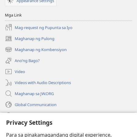
Appearance Settings
Mga Link
Mag-request ng Pupunta sa Iyo
Maghanap ng Pulong
(may
bubukas
Maghanap ng Kombensiyon
(may
na
bubukas
bagong
Ano’ng Bago?
na
window)
bagong
Video
window)
Videos with Audio Descriptions
Maghanap sa JW.ORG
Global Communication
Help
Privacy Settings
Donasyon
(may
Para sa pinakamagandang digital experience,