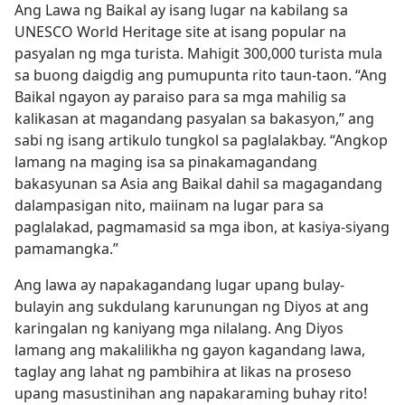
Ang Lawa ng Baikal ay isang lugar na kabilang sa
UNESCO World Heritage site at isang popular na
pasyalan ng mga turista. Mahigit 300,000 turista mula
sa buong daigdig ang pumupunta rito taun-taon. “Ang
Baikal ngayon ay paraiso para sa mga mahilig sa
kalikasan at magandang pasyalan sa bakasyon,” ang
sabi ng isang artikulo tungkol sa paglalakbay. “Angkop
lamang na maging isa sa pinakamagandang
bakasyunan sa Asia ang Baikal dahil sa magagandang
dalampasigan nito, maiinam na lugar para sa
paglalakad, pagmamasid sa mga ibon, at kasiya-siyang
pamamangka.”
Ang lawa ay napakagandang lugar upang bulay-
bulayin ang sukdulang karunungan ng Diyos at ang
karingalan ng kaniyang mga nilalang. Ang Diyos
lamang ang makalilikha ng gayon kagandang lawa,
taglay ang lahat ng pambihira at likas na proseso
upang masustinihan ang napakaraming buhay rito!