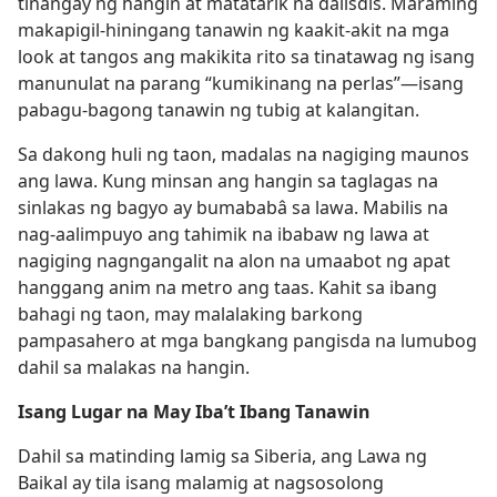
tinangay ng hangin at matatarik na dalisdis. Maraming
makapigil-hiningang tanawin ng kaakit-akit na mga
look at tangos ang makikita rito sa tinatawag ng isang
manunulat na parang “kumikinang na perlas”​—isang
pabagu-bagong tanawin ng tubig at kalangitan.
Sa dakong huli ng taon, madalas na nagiging maunos
ang lawa. Kung minsan ang hangin sa taglagas na
sinlakas ng bagyo ay bumababâ sa lawa. Mabilis na
nag-aalimpuyo ang tahimik na ibabaw ng lawa at
nagiging nagngangalit na alon na umaabot ng apat
hanggang anim na metro ang taas. Kahit sa ibang
bahagi ng taon, may malalaking barkong
pampasahero at mga bangkang pangisda na lumubog
dahil sa malakas na hangin.
Isang Lugar na May Iba’t Ibang Tanawin
Dahil sa matinding lamig sa Siberia, ang Lawa ng
Baikal ay tila isang malamig at nagsosolong