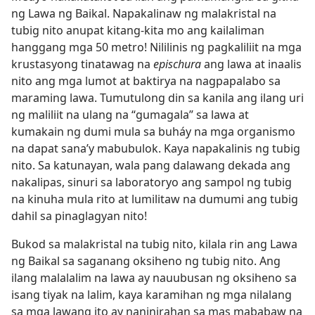
ng Lawa ng Baikal. Napakalinaw ng malakristal na
tubig nito anupat kitang-kita mo ang kailaliman
hanggang mga 50 metro! Nililinis ng pagkaliliit na mga
krustasyong tinatawag na
epischura
ang lawa at inaalis
nito ang mga lumot at baktirya na nagpapalabo sa
maraming lawa. Tumutulong din sa kanila ang ilang uri
ng maliliit na ulang na “gumagala” sa lawa at
kumakain ng dumi mula sa buháy na mga organismo
na dapat sana’y mabubulok. Kaya napakalinis ng tubig
nito. Sa katunayan, wala pang dalawang dekada ang
nakalipas, sinuri sa laboratoryo ang sampol ng tubig
na kinuha mula rito at lumilitaw na dumumi ang tubig
dahil sa pinaglagyan nito!
Bukod sa malakristal na tubig nito, kilala rin ang Lawa
ng Baikal sa saganang oksiheno ng tubig nito. Ang
ilang malalalim na lawa ay nauubusan ng oksiheno sa
isang tiyak na lalim, kaya karamihan ng mga nilalang
sa mga lawang ito ay naninirahan sa mas mababaw na