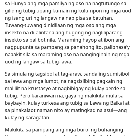
sa Hunyo ang mga pamilya ng oso na nagtutungo sa
gilid ng tubig upang kumain ng kulumpon ng mga uod
ng isang uri ng langaw na napipisa sa batuhan.
Tuwang-tuwang dinidilaan ng mga oso ang mga
insekto na di-alintana ang hugong ng nagliliparang
insekto sa palibot nila. Maraming hayop at ibon ang
nagpupunta sa pampang sa panahong ito, palibhasa’y
naaakit sila sa maraming oso na nanginginain ng mga
uod ng langaw sa tubig-lawa.
Sa simula ng tagsibol at tag-araw, sandaling sumisibol
sa lawa ang mga lumot, na nagsisilbing pagkain ng
maliliit na krustasyo at nagbibigay ng kulay berde sa
tubig. Pero karaniwan na, gaya ng makikita mula sa
baybayin, kulay turkesa ang tubig sa Lawa ng Baikal at
sa pinakalaot naman nito ay matingkad na asul​—ang
kulay ng karagatan.
Makikita sa pampang ang mga burol ng buhanging