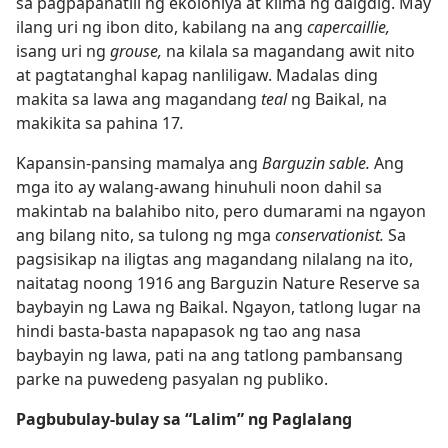
sa pagpapanatili ng ekolohiya at klima ng daigdig. May
ilang uri ng ibon dito, kabilang na ang
capercaillie,
isang uri ng
grouse,
na kilala sa magandang awit nito
at pagtatanghal kapag nanliligaw. Madalas ding
makita sa lawa ang magandang
teal
ng Baikal, na
makikita sa pahina 17
.
Kapansin-pansing mamalya ang
Barguzin sable.
Ang
mga ito ay walang-awang hinuhuli noon dahil sa
makintab na balahibo nito, pero dumarami na ngayon
ang bilang nito, sa tulong ng mga
conservationist.
Sa
pagsisikap na iligtas ang magandang nilalang na ito,
naitatag noong 1916 ang Barguzin Nature Reserve sa
baybayin ng Lawa ng Baikal. Ngayon, tatlong lugar na
hindi basta-basta napapasok ng tao ang nasa
baybayin ng lawa, pati na ang tatlong pambansang
parke na puwedeng pasyalan ng publiko.
Pagbubulay-bulay sa “Lalim” ng Paglalang