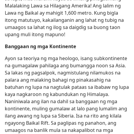
Malalaking Lawa sa Hilagang Amerika! Ang lalim ng
Lawa ng Baikal ay mahigit 1,600 metro. Kung bigla
itong matutuyo, kakailanganin ang lahat ng tubig na
umaagos sa lahat ng ilog sa daigdig sa buong taon
upang muli itong mapuno!
Banggaan ng mga Kontinente
Ayon sa teoriya ng mga heologo, isang subkontinente
na gumagalaw pahilaga ang bumangga noon sa Asia.
Sa lakas ng pagsalpok, nagmistulang nilamukos na
palara ang malaking bahagi ng pinakasahig na
batuhan ng lupa na nagtulak pataas sa ibabaw ng lupa
kaya nagkaroon ng kabundukan ng Himalaya.
Naniniwala ang ilan na dahil sa banggaan ng mga
kontinente, muling gumalaw at lalo pang lumalim ang
ilang awang ng lupa sa Siberia. Isa na rito ang kilala
ngayong Baikal Rift. Sa paglipas ng panahon, ang
umaagos na banlik mula sa nakapalibot na mga