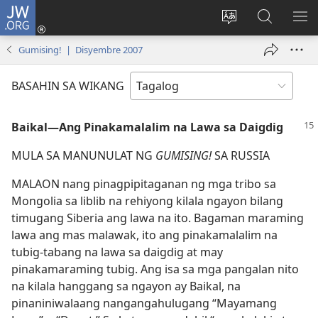
JW.ORG
Mag-
log
Baguhin
Maghana
IPA
In
ang
sa
AN
Gumising! | Disyembre 2007
(may
wika
JW.ORG
ME
bubukas
ng
BASAHIN SA WIKANG
na
site
bagong
Baikal​—Ang Pinakamalalim na Lawa sa Daigdig
window)
MULA SA MANUNULAT NG
GUMISING!
SA RUSSIA
MALAON nang pinagpipitaganan ng mga tribo sa
Mongolia sa liblib na rehiyong kilala ngayon bilang
timugang Siberia ang lawa na ito. Bagaman maraming
lawa ang mas malawak, ito ang pinakamalalim na
tubig-tabang na lawa sa daigdig at may
pinakamaraming tubig. Ang isa sa mga pangalan nito
na kilala hanggang sa ngayon ay Baikal, na
pinaniniwalaang nangangahulugang “Mayamang