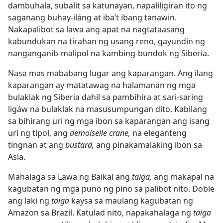
dambuhala, subalit sa katunayan, napaliligiran ito ng
saganang buhay-iláng at iba’t ibang tanawin.
Nakapalibot sa lawa ang apat na nagtataasang
kabundukan na tirahan ng usang reno, gayundin ng
nanganganib-malipol na kambing-bundok ng Siberia.
Nasa mas mababang lugar ang kaparangan. Ang ilang
kaparangan ay matatawag na halamanan ng mga
bulaklak ng Siberia dahil sa pambihira at sari-saring
ligáw na bulaklak na masusumpungan dito. Kabilang
sa bihirang uri ng mga ibon sa kaparangan ang isang
uri ng tipol, ang
demoiselle crane,
na eleganteng
tingnan at ang
bustard,
ang pinakamalaking ibon sa
Asia.
Mahalaga sa Lawa ng Baikal ang
taiga,
ang makapal na
kagubatan ng mga puno ng pino sa palibot nito. Doble
ang laki ng
taiga
kaysa sa maulang kagubatan ng
Amazon sa Brazil. Katulad nito, napakahalaga ng
taiga