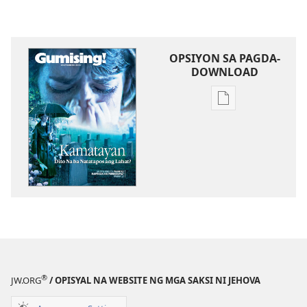
OPSIYON SA PAGDA-
DOWNLOAD
Opsiyon
sa
pagda-
download
ng
publikasyon
GUMISING!
Disyembre 2007
®
JW.ORG
/ OPISYAL NA WEBSITE NG MGA SAKSI NI JEHOVA