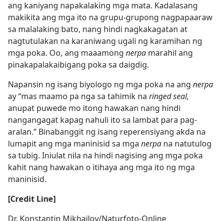
ang kaniyang napakalaking mga mata. Kadalasang
makikita ang mga ito na grupu-grupong nagpapaaraw
sa malalaking bato, nang hindi nagkakagatan at
nagtutulakan na karaniwang ugali ng karamihan ng
mga poka. Oo, ang maaamong
nerpa
marahil ang
pinakapalakaibigang poka sa daigdig.
Napansin ng isang biyologo ng mga poka na ang
nerpa
ay “mas maamo pa nga sa tahimik na
ringed seal,
anupat puwede mo itong hawakan nang hindi
nangangagat kapag nahuli ito sa lambat para pag-
aralan.” Binabanggit ng isang reperensiyang akda na
lumapit ang mga maninisid sa mga
nerpa
na natutulog
sa tubig. Iniulat nila na hindi nagising ang mga poka
kahit nang hawakan o itihaya ang mga ito ng mga
maninisid.
[Credit Line]
Dr. Konstantin Mikhailov/​Naturfoto-Online