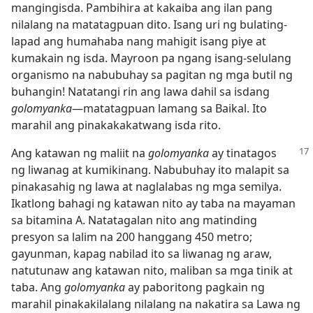
mangingisda. Pambihira at kakaiba ang ilan pang
nilalang na matatagpuan dito. Isang uri ng bulating-
lapad ang humahaba nang mahigit isang piye at
kumakain ng isda. Mayroon pa ngang isang-selulang
organismo na nabubuhay sa pagitan ng mga butil ng
buhangin! Natatangi rin ang lawa dahil sa isdang
golomyanka​
—matatagpuan lamang sa Baikal. Ito
marahil ang pinakakakatwang isda rito.
Ang katawan ng maliit na
golomyanka
ay tinatagos
ng liwanag at kumikinang. Nabubuhay ito malapit sa
pinakasahig ng lawa at naglalabas ng mga semilya.
Ikatlong bahagi ng katawan nito ay taba na mayaman
sa bitamina A. Natatagalan nito ang matinding
presyon sa lalim na 200 hanggang 450 metro;
gayunman, kapag nabilad ito sa liwanag ng araw,
natutunaw ang katawan nito, maliban sa mga tinik at
taba. Ang
golomyanka
ay paboritong pagkain ng
marahil pinakakilalang nilalang na nakatira sa Lawa ng