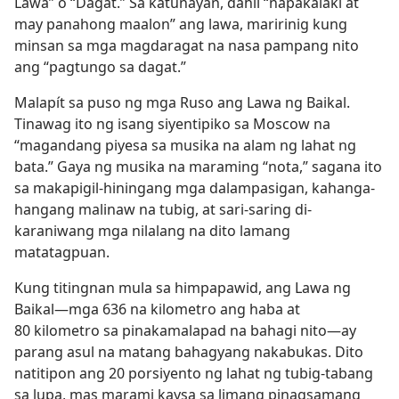
Lawa” o “Dagat.” Sa katunayan, dahil “napakalaki at
may panahong maalon” ang lawa, maririnig kung
minsan sa mga magdaragat na nasa pampang nito
ang “pagtungo sa dagat.”
Malapít sa puso ng mga Ruso ang Lawa ng Baikal.
Tinawag ito ng isang siyentipiko sa Moscow na
“magandang piyesa sa musika na alam ng lahat ng
bata.” Gaya ng musika na maraming “nota,” sagana ito
sa makapigil-hiningang mga dalampasigan, kahanga-
hangang malinaw na tubig, at sari-saring di-
karaniwang mga nilalang na dito lamang
matatagpuan.
Kung titingnan mula sa himpapawid, ang Lawa ng
Baikal​—mga 636 na kilometro ang haba at
80 kilometro sa pinakamalapad na bahagi nito​—​ay
parang asul na matang bahagyang nakabukas. Dito
natitipon ang 20 porsiyento ng lahat ng tubig-tabang
sa lupa, mas marami kaysa sa limang pinagsamang