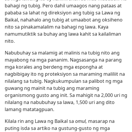
bahagi ng tubig. Pero dahil umaagos nang pataas at
pababa sa lahat ng direksiyon ang tubig sa Lawa ng
Baikal, nahahalo ang tubig at umaabot ang oksiheno
nito sa pinakamalalim na bahagi ng lawa. Kaya
namumutiktik sa buhay ang lawa kahit sa kailaliman
nito.
Nabubuhay sa malamig at malinis na tubig nito ang
mayabong na mga pananim. Nagsasanga na parang
mga korales ang berdeng mga espongha at
nagbibigay ito ng proteksiyon sa maraming maliliit na
nilalang sa tubig. Nagkukumpulan sa palibot ng mga
guwang ng mainit na tubig ang maraming
organismong gusto ang init. Sa mahigit na 2,000 uri ng
nilalang na nabubuhay sa lawa, 1,500 uri ang dito
lamang matatagpuan.
Kilala rin ang Lawa ng Baikal sa
omul,
masarap na
puting isda sa artiko na gustung-gusto ng mga