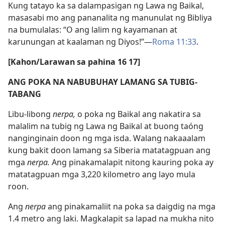
Kung tatayo ka sa dalampasigan ng Lawa ng Baikal,
masasabi mo ang pananalita ng manunulat ng Bibliya
na bumulalas: “O ang lalim ng kayamanan at
karunungan at kaalaman ng Diyos!”​—
Roma 11:33
.
[Kahon/​Larawan sa pahina 16 17]
ANG POKA NA NABUBUHAY LAMANG SA TUBIG-
TABANG
Libu-libong
nerpa,
o poka ng Baikal ang nakatira sa
malalim na tubig ng Lawa ng Baikal at buong taóng
nanginginain doon ng mga isda. Walang nakaaalam
kung bakit doon lamang sa Siberia matatagpuan ang
mga
nerpa.
Ang pinakamalapit nitong kauring poka ay
matatagpuan mga 3,220 kilometro ang layo mula
roon.
Ang
nerpa
ang pinakamaliit na poka sa daigdig na mga
1.4 metro ang laki. Magkalapit sa lapad na mukha nito