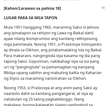
[Kahon/​Larawan sa pahina 18]
LUGAR PARA SA MGA TAPON
Mula 1951 hanggang 1965, maraming Saksi ni Jehova
ang ipinatapon sa rehiyon ng Lawa ng Baikal dahil
ayaw nilang ikompromiso ang kanilang relihiyosong
mga paniniwala. Noong 1951, si Praskovya Volosyanko
ay dinala sa Olkhon, ang pinakamalaking isla ng Baikal.
Para makaraos, nangingisda siya kasama ng iba pang
tapong Saksi. Gayunman, nakibahagi siya sa isa pang
uri ng “pangingisda” sa pamamagitan ng kaniyang
Bibliya upang sabihin ang mabuting balita ng Kaharian
ng Diyos sa maraming naninirahan sa Olkhon.
Noong 1953, si Praskovya at ang anim pang Saksi ay
naaresto dahil sa kanilang pangangaral, at siya ay
nahatulan ng 25 taóng pagkabilanggo. Nang
makalaya, buong-katapatan siyang naglingkod sa