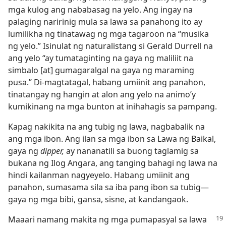
mga kulog ang nababasag na yelo. Ang ingay na
palaging naririnig mula sa lawa sa panahong ito ay
lumilikha ng tinatawag ng mga tagaroon na “musika
ng yelo.” Isinulat ng naturalistang si Gerald Durrell na
ang yelo “ay tumataginting na gaya ng maliliit na
simbalo [at] gumagaralgal na gaya ng maraming
pusa.” Di-magtatagal, habang umiinit ang panahon,
tinatangay ng hangin at alon ang yelo na animo’y
kumikinang na mga bunton at inihahagis sa pampang.
Kapag nakikita na ang tubig ng lawa, nagbabalik na
ang mga ibon. Ang ilan sa mga ibon sa Lawa ng Baikal,
gaya ng
dipper,
ay nananatili sa buong taglamig sa
bukana ng Ilog Angara, ang tanging bahagi ng lawa na
hindi kailanman nagyeyelo. Habang umiinit ang
panahon, sumasama sila sa iba pang ibon sa tubig​—
gaya ng mga bibi, gansa, sisne, at kandangaok.
Maaari namang makita ng mga pumapasyal sa lawa