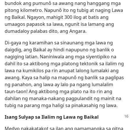
bundok ang pumunô sa awang nang hanggang mga
pitong kilometro. Napunô ito ng tubig at naging Lawa
ng Baikal. Ngayon, mahigit 300 ilog at batis ang
umaagos papasok sa lawa, ngunit isa lamang ang
dumadaloy palabas dito, ang Angara.
Di-gaya ng karamihan sa sinaunang mga lawa ng
daigdig, ang Baikal ay hindi napupuno ng banlik o
nagiging latian. Naniniwala ang mga siyentipiko na
dahil ito sa aktibong mga platong tektonik sa ilalim ng
lawa na kumikilos pa rin anupat lalong lumalaki ang
awang. Kaya sa halip na mapunô ng banlik sa paglipas
ng panahon, ang lawa ay lalo pa ngang lumalalim
taun-taon! Ang aktibong mga plato na ito rin ang
dahilan ng manaka-nakang pagpulandit ng mainit na
tubig na parang mga haligi sa pinakasahig ng lawa.
Isang Sulyap sa Ilalim ng Lawa ng Baikal
Medyo nakakatakot sa ilan ang pamamangka sa gitna