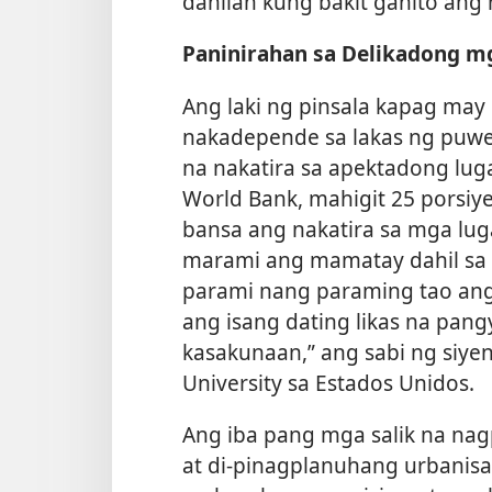
dahilan kung bakit ganito ang 
Paninirahan sa Delikadong m
Ang laki ng pinsala kapag may 
nakadepende sa lakas ng puwer
na nakatira sa apektadong luga
World Bank, mahigit 25 porsiy
bansa ang nakatira sa mga lug
marami ang mamatay dahil sa 
parami nang paraming tao ang 
ang isang dating likas na pang
kasakunaan,” ang sabi ng siyen
University sa Estados Unidos.
Ang iba pang mga salik na nag
at di-pinagplanuhang urbanisa