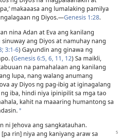
pa,’ makaaasa ang lumalaking pamilya
angalagaan ng Diyos.​—
Genesis 1:28
.
ran nina Adan at Eva ang kanilang
g sinuway ang Diyos at namuhay nang
8;
3:1-6
) Gayundin ang ginawa ng
po. (
Genesis 6:5, 6,
11, 12
) Sa maikli,
 kabuuan na pamahalaan ang kanilang
n, ang lupa, nang walang anumang
hova ay Diyos ng pag-ibig at iginagalang
 iba, hindi niya ipinipilit sa mga tao
ahala, kahit na maaaring humantong sa
dasin.
*
n ni Jehova ang sangkatauhan.
t [pa
rin] niya ang kaniyang araw sa