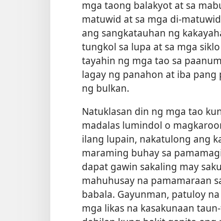
mga taong balakyot at sa mab
matuwid at sa mga di-matuwid.
ang sangkatauhan ng kakaya
tungkol sa lupa at sa mga siklo
tayahin ng mga tao sa paanu
lagay ng panahon at iba pang
ng bulkan.
Natuklasan din ng mga tao ku
madalas lumindol o magkaroo
ilang lupain, nakatulong ang 
maraming buhay sa pamamagit
dapat gawin sakaling may sa
mahuhusay na pamamaraan sa p
babala. Gayunman, patuloy na 
mga likas na kasakunaan taun