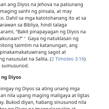
han ang Diyos na Jehova na patiunang
 maging sanhi ng pinsala, at may
to. Dahil sa mga katotohanang ito at sa
arawan sa Bibliya, hindi talaga
rami, “Bakit pinapayagan ng Diyos na
sakunaan?”
Gaya ng natuklasan ng
*
nitong taimtim na katanungan, ang
pinakamakatuwirang sagot at
 nasusulat na Salita. (
2 Timoteo 3:16
)
g sumusunod.
 ng Diyos
 ibinigay ng Diyos sa ating unang mga
an nila upang maging maligaya at ligtas
y. Bukod diyan, habang sinusunod nila
tos ng Diyos na ‘magpalaanakin at