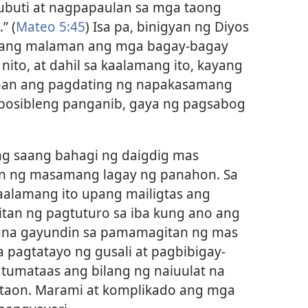
ubuti at nagpapaulan sa mga taong
” (
Mateo 5:45
) Isa pa, binigyan ng Diyos
hang malaman ang mga bagay-bagay
 nito, at dahil sa kaalamang ito, kayang
man ang pagdating ng napakasamang
 posibleng panganib, gaya ng pagsabog
ng saang bahagi ng daigdig mas
n ng masamang lagay ng panahon. Sa
kaalamang ito upang mailigtas ang
an ng pagtuturo sa iba kung ano ang
kuna gayundin sa pamamagitan ng mas
agtatayo ng gusali at pagbibigay-
tumataas ang bilang ng naiuulat na
-taon. Marami at komplikado ang mga