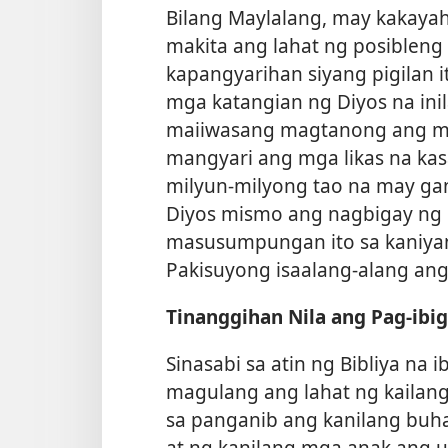
Bilang Maylalang, may kakaya
makita ang lahat ng posibleng
kapangyarihan siyang pigilan i
mga katangian ng Diyos na inil
maiiwasang magtanong ang ma
mangyari ang mga likas na ka
milyun-milyong tao na may ga
Diyos mismo ang nagbigay ng 
masusumpungan ito sa kaniyang
Pakisuyong isaalang-alang an
Tinanggihan Nila ang Pag-ibig
Sinasabi sa atin ng Bibliya na
magulang ang lahat ng kailang
sa panganib ang kanilang buha
at ng kanilang mga anak ang u