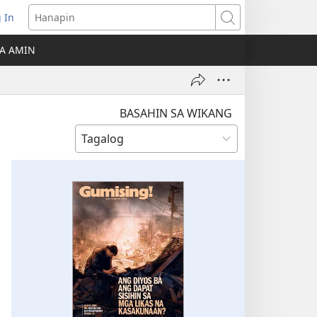
 In
Hanapin
ukas
A AMIN
ong
ow)
BASAHIN SA WIKANG