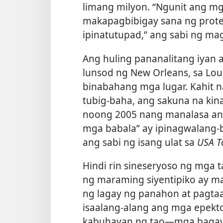
limang milyon. “Ngunit ang mg
makapagbibigay sana ng protek
ipinatutupad,” ang sabi ng m
Ang huling pananalitang iyan
lunsod ng New Orleans, sa Loui
binabahang mga lugar. Kahit
tubig-baha, ang sakuna na kin
noong 2005 nang manalasa an
mga babala” ay ipinagwalang-b
ang sabi ng isang ulat sa
USA T
Hindi rin sineseryoso ng mga t
ng maraming siyentipiko ay m
ng lagay ng panahon at pagtaa
isaalang-alang ang mga epekt
kabuhayan ng tao​—mga bagay 