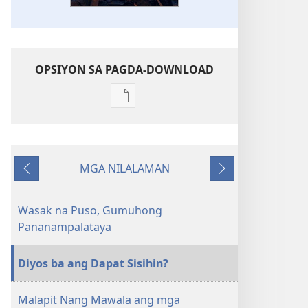
OPSIYON SA PAGDA-DOWNLOAD
Opsiyon
sa
pagda-
download
MGA NILALAMAN
ng
Nauna
Susunod
publikasyon
GUMISING!
Wasak na Puso, Gumuhong
Setyembre 2007
Pananampalataya
Diyos ba ang Dapat Sisihin?
Malapit Nang Mawala ang mga