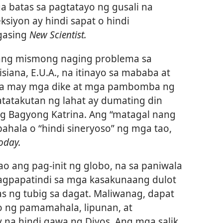
a batas sa pagtatayo ng gusali na
siyon ay hindi sapat o hindi
agasing
New Scientist.
 ang mismong naging problema sa
siana, E.U.A., na itinayo sa mababa at
 na may mga dike at mga pambomba ng
atatakutan ng lahat ay dumating din
g Bagyong Katrina. Ang “matagal nang
ahala o “hindi sineryoso” ng mga tao,
oday.
ao ang pag-init ng globo, na sa paniwala
agpapatindi sa mga kasakunaang dulot
s ng tubig sa dagat. Maliwanag, dapat
o ng pamamahala, lipunan, at
na hindi gawa ng Diyos. Ang mga salik