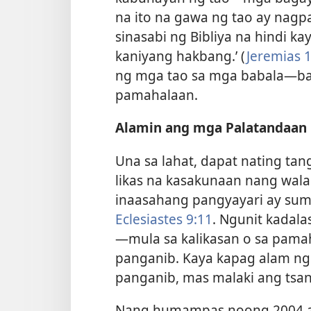
na ito na gawa ng tao ay nagp
sinasabi ng Bibliya na hindi k
kaniyang hakbang.’ (
Jeremias 
ng mga tao sa mga babala​—bab
pamahalaan.
Alamin ang mga Palatandaan
Una sa lahat, dapat nating t
likas na kasakunaan nang wala
inaasahang pangyayari ay sumas
Eclesiastes 9:11
. Ngunit kadal
—mula sa kalikasan o sa pam
panganib. Kaya kapag alam n
panganib, mas malaki ang tsan
Nang humampas noong 2004 ang