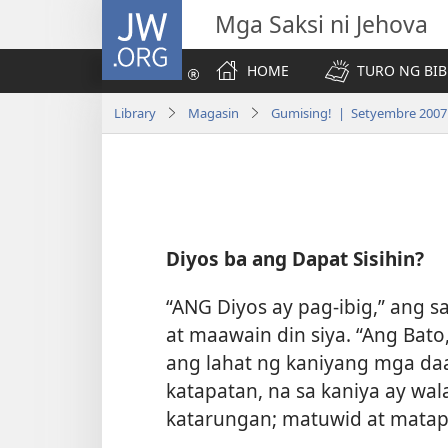
JW.ORG
Mga Saksi ni Jehova
HOME
TURO NG BIB
Library
Magasin
Gumising! | Setyembre 2007
Diyos ba ang Dapat Sisihin?
“ANG Diyos ay pag-ibig,” ang sab
at maawain din siya. “Ang Bat
ang lahat ng kaniyang mga daa
katapatan, na sa kaniya ay 
katarungan; matuwid at matapa