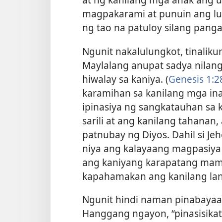
magpakarami at punuin ang lu
ng tao na patuloy silang pang
Ngunit nakalulungkot, tinaliku
Maylalang anupat sadya nilan
hiwalay sa kaniya. (
Genesis 1:2
karamihan sa kanilang mga ina
ipinasiya ng sangkatauhan sa
sarili at ang kanilang tahana
patnubay ng Diyos. Dahil si Je
niya ang kalayaang magpasiya ng
ang kaniyang karapatang mam
kapahamakan ang kanilang lan
Ngunit hindi naman pinabayaa
Hanggang ngayon, “pinasisika