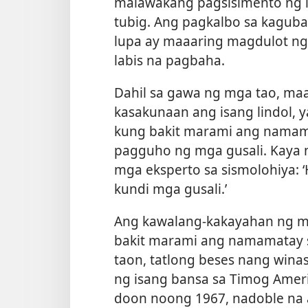
malawakang pagsisimento ng lup
tubig. Ang pagkalbo sa kagub
lupa ay maaaring magdulot ng
labis na pagbaha.
Dahil sa gawa ng mga tao, ma
kasakunaan ang isang lindol, 
kung bakit marami ang namam
pagguho ng mga gusali. Kaya 
mga eksperto sa sismolohiya: 
kundi mga gusali.’
Ang kawalang-kakayahan ng m
bakit marami ang namamatay s
taon, tatlong beses nang wina
ng isang bansa sa Timog Ameri
doon noong 1967, nadoble na 