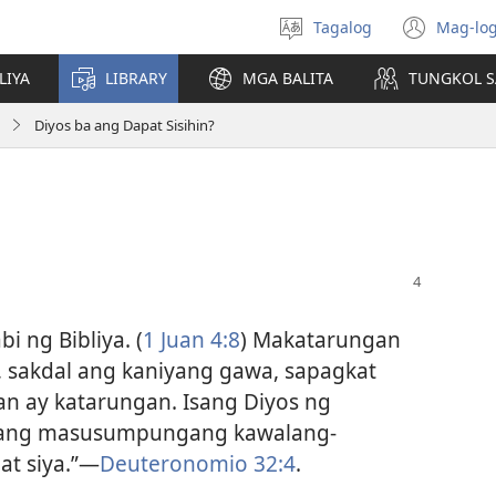
Tagalog
Mag-log
Pumili
(may
ng
bub
LIYA
LIBRARY
MGA BALITA
TUNGKOL S
wika
na
bag
Diyos ba ang Dapat Sisihin?
wind
i ng Bibliya. (
1 Juan 4:8
) Makatarungan
o, sakdal ang kaniyang gawa, sapagkat
n ay katarungan. Isang Diyos ng
walang masusumpungang kawalang-
t siya.”​—
Deuteronomio 32:4
.