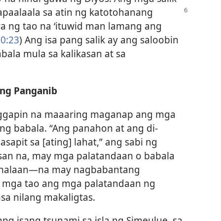
apaalaala sa atin ng
katotohanang
aya ng tao na ‘ituwid man lamang ang
10:23
) Ang isa pang salik ay ang saloobin
ala mula sa kalikasan at sa
 ng Panganib
anggapin na maaaring maganap ang mga
ng babala. “Ang panahon at ang di-
apit sa [ating] lahat,” ang sabi ng
asan na, may mga palatandaan o babala​
ahalaan​—na may nagbabantang
g mga tao ang mga palatandaan ng
sa nilang makaligtas.
 isang tsunami sa isla ng Simeulue, sa