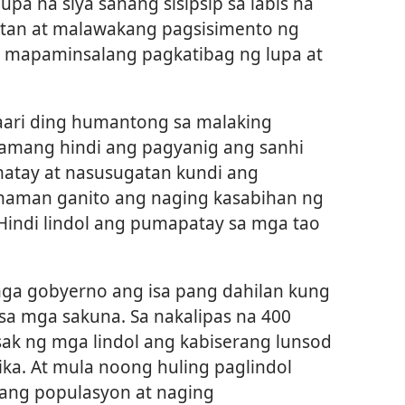
a na siya sanang sisipsip sa labis na
atan at malawakang pagsisimento ng
 mapaminsalang pagkatibag ng lupa at
aari ding humantong sa malaking
yamang hindi ang pagyanig ang sanhi
atay at nasusugatan kundi ang
naman ganito ang naging kasabihan ng
‘Hindi lindol ang pumapatay sa mga tao
ga gobyerno ang isa pang dahilan kung
a mga sakuna. Sa nakalipas na 400
sak ng mga lindol ang kabiserang lunsod
ka. At mula noong huling paglindol
ang populasyon at naging