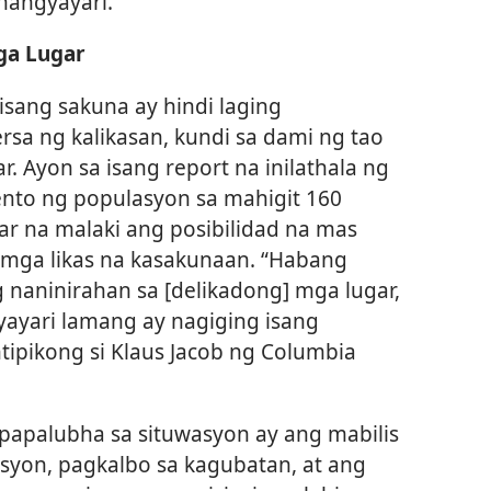
nangyayari.
ga Lugar
isang sakuna ay hindi laging
sa ng kalikasan, kundi sa dami ng tao
r. Ayon sa isang report na inilathala ng
ento ng populasyon sa mahigit 160
ar na malaki ang posibilidad na mas
mga likas na kasakunaan. “Habang
naninirahan sa [delikadong] mga lugar,
yayari lamang ay nagiging isang
tipikong si Klaus Jacob ng Columbia
papalubha sa situwasyon ay ang mabilis
syon, pagkalbo sa kagubatan, at ang