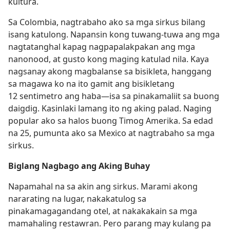
kultura.
Sa Colombia, nagtrabaho ako sa mga sirkus bilang
isang katulong. Napansin kong tuwang-tuwa ang mga
nagtatanghal kapag nagpapalakpakan ang mga
nanonood, at gusto kong maging katulad nila. Kaya
nagsanay akong magbalanse sa bisikleta, hanggang
sa magawa ko na ito gamit ang bisikletang
12 sentimetro ang haba​—isa sa pinakamaliit sa buong
daigdig. Kasinlaki lamang ito ng aking palad. Naging
popular ako sa halos buong Timog Amerika. Sa edad
na 25, pumunta ako sa Mexico at nagtrabaho sa mga
sirkus.
Biglang Nagbago ang Aking Buhay
Napamahal na sa akin ang sirkus. Marami akong
nararating na lugar, nakakatulog sa
pinakamagagandang otel, at nakakakain sa mga
mamahaling restawran. Pero parang may kulang pa