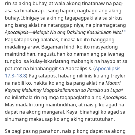
rin sa aking buhay, at wala akong tinatanaw na pag-
asa sa hinaharap. Isang hapon, nagbago ang aking
buhay. Ibinigay sa akin ng tagapagpakilala sa sirkus
ang isang aklat na natanggap niya, na pinamagatang
Apocalipsis​—Malapit Na ang Dakilang Kasukdulan Nito!
*
Pagkatapos ng palabas, binasa ko ito hanggang
madaling-araw. Bagaman hindi ko ito masyadong
maintindihan, nagustuhan ko naman ang paliwanag
tungkol sa kulay-iskarlatang mabangis na hayop at sa
patutot na binabanggit sa Apocalipsis. (
Apocalipsis
17:3–18:8
) Pagkatapos, habang nililinis ko ang treyler
na nabili ko, nakita ko ang isa pang aklat na
Maaari
Kayong Mabuhay Magpakailanman sa Paraiso sa Lupa
*
na inilathala rin ng mga tagapaglathala ng
Apocalipsis.
Mas madali itong maintindihan, at naisip ko agad na
dapat na akong mangaral. Kaya ibinahagi ko agad sa
sinumang makausap ko ang aking natututuhan.
Sa paglipas ng panahon, naisip kong dapat na akong