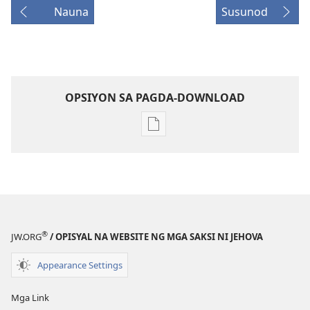
Nauna
Susunod
OPSIYON SA PAGDA-DOWNLOAD
Opsiyon
sa
pagda-
download
ng
publikasyon
GUMISING!
®
JW.ORG
/ OPISYAL NA WEBSITE NG MGA SAKSI NI JEHOVA
Hunyo 2007
Appearance Settings
Mga Link