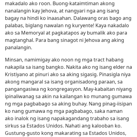
makadalo ako roon. Buong-kataimtiman akong
nanalangin kay Jehova, at nangyari nga ang isang
bagay na hindi ko inaasahan. Dalawang oras bago ang
palabas, biglang nawalan ng kuryente! Kaya nakadalo
ako sa Memoryal at pagkatapos ay bumalik ako para
magtanghal. Para bang sinagot ni Jehova ang aking
panalangin.
Minsan, namimigay ako noon ng mga tract habang
nakapila sa isang bangko. Nakita ako ng isang elder na
Kristiyano at pinuri ako sa aking sigasig. Pinasigla niya
akong mangaral sa isang organisadong paraan, sa
pangangasiwa ng kongregasyon. May-kabaitan niyang
ipinaliwanag sa akin na kailangan ko munang gumawa
ng mga pagbabago sa aking buhay. Nang pinag-iisipan
ko nang gumawa ng mga pagbabago, saka naman
ako inalok ng isang napakagandang trabaho sa isang
sirkus sa Estados Unidos. Nahati ang kalooban ko.
Gustung-gusto kong makarating sa Estados Unidos,