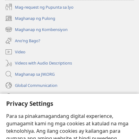
Mag-request ng Pupunta sa Iyo
Maghanap ng Pulong
(may
bubukas
Maghanap ng Kombensiyon
(may
na
bubukas
bagong
Ano’ng Bago?
na
window)
bagong
Video
window)
Videos with Audio Descriptions
Maghanap sa JW.ORG
Global Communication
Help
Privacy Settings
Donasyon
(may
Para sa pinakamagandang digital experience,
bubukas
gumagamit kami ng mga cookies at katulad na mga
na
Watchtower ONLINE LIBRARY™
teknolohiya. Ang ilang cookies ay kailangan para
(may
bagong
gumana ang aming website at hindi puwedeng
bubukas
window)