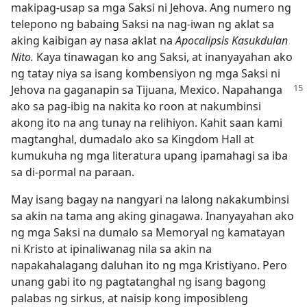
makipag-usap sa mga Saksi ni Jehova. Ang numero ng
telepono ng babaing Saksi na nag-iwan ng aklat sa
aking kaibigan ay nasa aklat na
Apocalipsis Kasukdulan
Nito.
Kaya tinawagan ko ang Saksi, at inanyayahan ako
ng tatay niya sa isang kombensiyon ng mga Saksi ni
Jehova na
gaganapin sa Tijuana, Mexico. Napahanga
ako sa pag-ibig na nakita ko roon at nakumbinsi
akong ito na ang tunay na relihiyon. Kahit saan kami
magtanghal, dumadalo ako sa Kingdom Hall at
kumukuha ng mga literatura upang ipamahagi sa iba
sa di-pormal na paraan.
May isang bagay na nangyari na lalong nakakumbinsi
sa akin na tama ang aking ginagawa. Inanyayahan ako
ng mga Saksi na dumalo sa Memoryal ng kamatayan
ni Kristo at ipinaliwanag nila sa akin na
napakahalagang daluhan ito ng mga Kristiyano. Pero
unang gabi ito ng pagtatanghal ng isang bagong
palabas ng sirkus, at naisip kong imposibleng