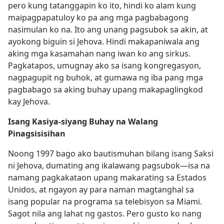
pero kung tatanggapin ko ito, hindi ko alam kung
maipagpapatuloy ko pa ang mga pagbabagong
nasimulan ko na. Ito ang unang pagsubok sa akin, at
ayokong biguin si Jehova. Hindi makapaniwala ang
aking mga kasamahan nang iwan ko ang sirkus.
Pagkatapos, umugnay ako sa isang kongregasyon,
nagpagupit ng buhok, at gumawa ng iba pang mga
pagbabago sa aking buhay upang makapaglingkod
kay Jehova.
Isang Kasiya-siyang Buhay na Walang
Pinagsisisihan
Noong 1997 bago ako bautismuhan bilang isang Saksi
ni Jehova, dumating ang ikalawang pagsubok​—isa na
namang pagkakataon upang makarating sa Estados
Unidos, at ngayon ay para naman magtanghal sa
isang popular na programa sa telebisyon sa Miami.
Sagot nila ang lahat ng gastos. Pero gusto ko nang