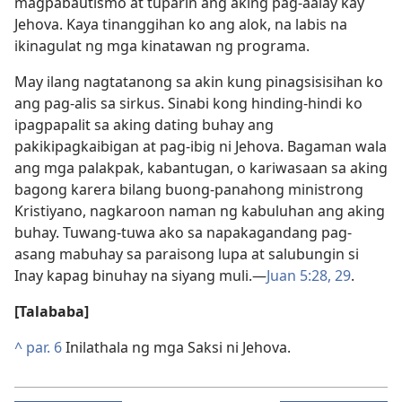
magpabautismo at tuparin ang aking pag-aalay kay
Jehova. Kaya tinanggihan ko ang alok, na labis na
ikinagulat ng mga kinatawan ng programa.
May ilang nagtatanong sa akin kung pinagsisisihan ko
ang pag-alis sa sirkus. Sinabi kong hinding-hindi ko
ipagpapalit sa aking dating buhay ang
pakikipagkaibigan at pag-ibig ni Jehova. Bagaman wala
ang mga palakpak, kabantugan, o kariwasaan sa aking
bagong karera bilang buong-panahong ministrong
Kristiyano, nagkaroon naman ng kabuluhan ang aking
buhay. Tuwang-tuwa ako sa napakagandang pag-
asang mabuhay sa paraisong lupa at salubungin si
Inay kapag binuhay na siyang muli.​—
Juan 5:28, 29
.
[Talababa]
^
par. 6
Inilathala ng mga Saksi ni Jehova.