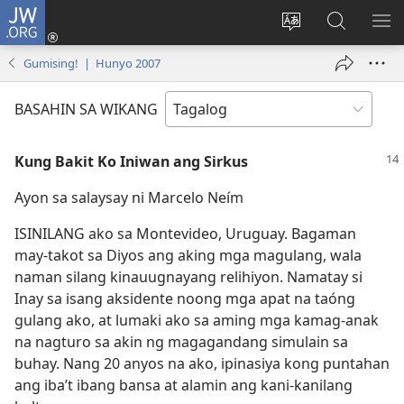
JW.ORG
Mag-
log
Baguhin
Maghana
IPA
In
ang
sa
AN
Gumising! | Hunyo 2007
(may
wika
JW.ORG
ME
bubukas
ng
BASAHIN SA WIKANG
na
site
bagong
Kung Bakit Ko Iniwan ang Sirkus
window)
Ayon sa salaysay ni Marcelo Neím
ISINILANG ako sa Montevideo, Uruguay. Bagaman
may-takot sa Diyos ang aking mga magulang, wala
naman silang kinauugnayang relihiyon. Namatay si
Inay sa isang aksidente noong mga apat na taóng
gulang ako, at lumaki ako sa aming mga kamag-anak
na nagturo sa akin ng magagandang simulain sa
buhay. Nang 20 anyos na ako, ipinasiya kong puntahan
ang iba’t ibang bansa at alamin ang kani-kanilang