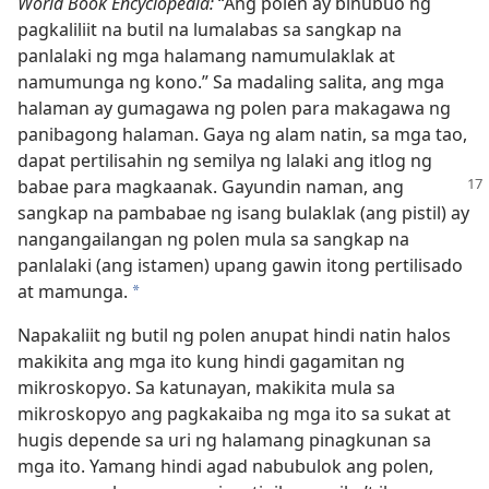
World Book Encyclopedia:
“Ang polen ay binubuo ng
pagkaliliit na butil na lumalabas sa sangkap na
panlalaki ng mga halamang namumulaklak at
namumunga ng kono.” Sa madaling salita, ang mga
halaman ay gumagawa ng polen para makagawa ng
panibagong halaman. Gaya ng alam natin, sa mga tao,
dapat pertilisahin ng semilya ng lalaki ang itlog ng
babae para magkaanak. Gayundin naman, ang
sangkap na pambabae ng isang bulaklak (ang pistil) ay
nangangailangan ng polen mula sa sangkap na
panlalaki (ang istamen) upang gawin itong pertilisado
at mamunga.
*
Napakaliit ng butil ng polen anupat hindi natin halos
makikita ang mga ito kung hindi gagamitan ng
mikroskopyo. Sa katunayan, makikita mula sa
mikroskopyo ang pagkakaiba ng mga ito sa sukat at
hugis depende sa uri ng halamang pinagkunan sa
mga ito. Yamang hindi agad nabubulok ang polen,