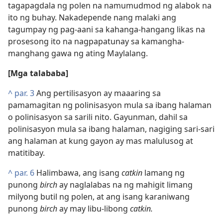
tagapagdala ng polen na namumudmod ng alabok na
ito ng buhay. Nakadepende nang malaki ang
tagumpay ng pag-aani sa kahanga-hangang likas na
prosesong ito na nagpapatunay sa kamangha-
manghang gawa ng ating Maylalang.
[Mga talababa]
^
par. 3
Ang pertilisasyon ay maaaring sa
pamamagitan ng polinisasyon mula sa ibang halaman
o polinisasyon sa sarili nito. Gayunman, dahil sa
polinisasyon mula sa ibang halaman, nagiging sari-sari
ang halaman at kung gayon ay mas malulusog at
matitibay.
^
par. 6
Halimbawa, ang isang
catkin
lamang ng
punong
birch
ay naglalabas na ng mahigit limang
milyong butil ng polen, at ang isang karaniwang
punong
birch
ay may libu-libong
catkin.