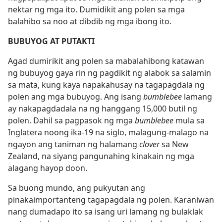
nektar ng mga ito. Dumidikit ang polen sa mga
balahibo sa noo at dibdib ng mga ibong ito.
BUBUYOG AT PUTAKTI
Agad dumirikit ang polen sa mabalahibong katawan
ng bubuyog gaya rin ng pagdikit ng alabok sa salamin
sa mata, kung kaya napakahusay na tagapagdala ng
polen ang mga bubuyog. Ang isang
bumblebee
lamang
ay nakapagdadala na ng hanggang 15,000 butil ng
polen. Dahil sa pagpasok ng mga
bumblebee
mula sa
Inglatera noong ika-19 na siglo, malagung-malago na
ngayon ang taniman ng halamang
clover
sa New
Zealand, na siyang pangunahing kinakain ng mga
alagang hayop doon.
Sa buong mundo, ang pukyutan ang
pinakaimportanteng tagapagdala ng polen. Karaniwan
nang dumadapo ito sa isang uri lamang ng bulaklak