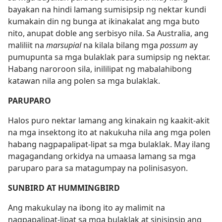
bayakan na hindi lamang sumisipsip ng nektar kundi
kumakain din ng bunga at ikinakalat ang mga buto
nito, anupat doble ang serbisyo nila. Sa Australia, ang
maliliit na
marsupial
na kilala bilang mga
possum
ay
pumupunta sa mga bulaklak para sumipsip ng nektar.
Habang naroroon sila, inililipat ng mabalahibong
katawan nila ang polen sa mga bulaklak.
PARUPARO
Halos puro nektar lamang ang kinakain ng kaakit-akit
na mga insektong ito at nakukuha nila ang mga polen
habang nagpapalipat-lipat sa mga bulaklak. May ilang
magagandang orkidya na umaasa lamang sa mga
paruparo para sa matagumpay na polinisasyon.
SUNBIRD AT HUMMINGBIRD
Ang makukulay na ibong ito ay malimit na
nagpapalipat-lipat sa mga bulaklak at sinisipsip ang