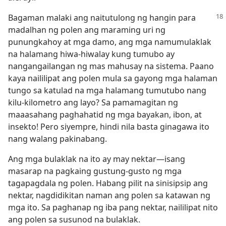
Bagaman malaki ang naitutulong ng hangin para
madalhan ng polen ang maraming uri ng
punungkahoy at mga damo, ang mga namumulaklak
na halamang hiwa-hiwalay kung tumubo ay
nangangailangan ng mas mahusay na sistema. Paano
kaya naililipat ang polen mula sa gayong mga halaman
tungo sa katulad na mga halamang tumutubo nang
kilu-kilometro ang layo? Sa pamamagitan ng
maaasahang paghahatid ng mga bayakan, ibon, at
insekto! Pero siyempre, hindi nila basta ginagawa ito
nang walang pakinabang.
Ang mga bulaklak na ito ay may nektar​—isang
masarap na pagkaing gustung-gusto ng mga
tagapagdala ng polen. Habang pilit na sinisipsip ang
nektar, nagdidikitan naman ang polen sa katawan ng
mga ito. Sa paghanap ng iba pang nektar, naililipat nito
ang polen sa susunod na bulaklak.