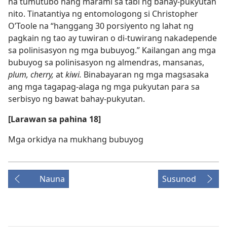
na tumutubo nang marami sa tabi ng bahay-pukyutan
nito. Tinatantiya ng entomologong si Christopher
O’Toole na “hanggang 30 porsiyento ng lahat ng
pagkain ng tao ay tuwiran o di-tuwirang nakadepende
sa polinisasyon ng mga bubuyog.” Kailangan ang mga
bubuyog sa polinisasyon ng almendras, mansanas,
plum, cherry,
at
kiwi.
Binabayaran ng mga magsasaka
ang mga tagapag-alaga ng mga pukyutan para sa
serbisyo ng bawat bahay-pukyutan.
[Larawan sa pahina 18]
Mga orkidya na mukhang bubuyog
Nauna
Susunod