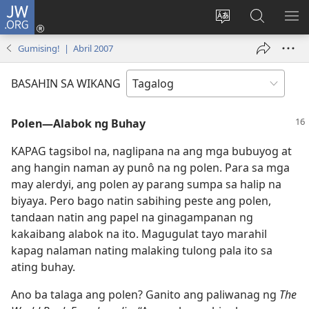
JW.ORG
Mag-
log
Baguhin
Maghana
IPA
In
ang
sa
AN
Gumising! | Abril 2007
(may
wika
JW.ORG
ME
bubukas
ng
BASAHIN SA WIKANG
na
site
bagong
Polen​—Alabok ng Buhay
window)
KAPAG tagsibol na, naglipana na ang mga bubuyog at
ang hangin naman ay punô na ng polen. Para sa mga
may alerdyi, ang polen ay parang sumpa sa halip na
biyaya. Pero bago natin sabihing peste ang polen,
tandaan natin ang papel na ginagampanan ng
kakaibang alabok na ito. Magugulat tayo marahil
kapag nalaman nating malaking tulong pala ito sa
ating buhay.
Ano ba talaga ang polen? Ganito ang paliwanag ng
The