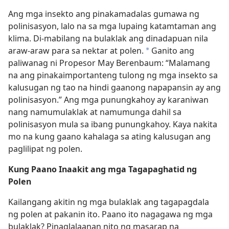
Ang mga insekto ang pinakamadalas gumawa ng
polinisasyon, lalo na sa mga lupaing katamtaman ang
klima. Di-mabilang na bulaklak ang dinadapuan nila
araw-araw para sa nektar at polen.
Ganito ang
*
paliwanag ni Propesor May Berenbaum: “Malamang
na ang pinakaimportanteng tulong ng mga insekto sa
kalusugan ng tao na hindi gaanong napapansin ay ang
polinisasyon.” Ang mga punungkahoy ay karaniwan
nang namumulaklak at namumunga dahil sa
polinisasyon mula sa ibang punungkahoy. Kaya nakita
mo na kung gaano kahalaga sa ating kalusugan ang
paglilipat ng polen.
Kung Paano Inaakit ang mga Tagapaghatid ng
Polen
Kailangang akitin ng mga bulaklak ang tagapagdala
ng polen at pakanin ito. Paano ito nagagawa ng mga
bulaklak? Pinaglalaanan nito ng masarap na