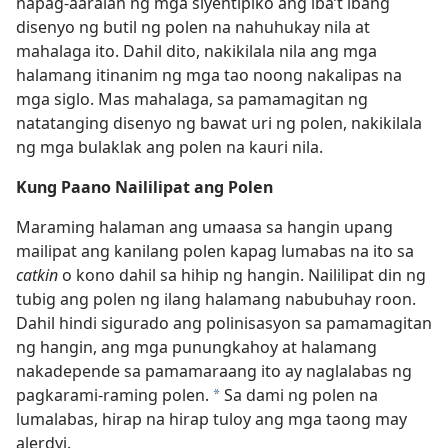
napag-aaralan ng mga siyentipiko ang iba’t ibang
disenyo ng butil ng polen na nahuhukay nila at
mahalaga ito. Dahil dito, nakikilala nila ang mga
halamang itinanim ng mga tao noong nakalipas na
mga siglo. Mas mahalaga, sa pamamagitan ng
natatanging disenyo ng bawat uri ng polen, nakikilala
ng mga bulaklak ang polen na kauri nila.
Kung Paano Naililipat ang Polen
Maraming halaman ang umaasa sa hangin upang
mailipat ang kanilang polen kapag lumabas na ito sa
catkin
o kono dahil sa hihip ng hangin. Naililipat din ng
tubig ang polen ng ilang halamang nabubuhay roon.
Dahil hindi sigurado ang polinisasyon sa pamamagitan
ng hangin, ang mga punungkahoy at halamang
nakadepende sa pamamaraang ito ay naglalabas ng
pagkarami-raming polen.
Sa dami ng polen na
*
lumalabas, hirap na hirap tuloy ang mga taong may
alerdyi.