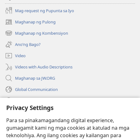
Mag-request ng Pupunta sa Iyo
Maghanap ng Pulong
(may
bubukas
Maghanap ng Kombensiyon
(may
na
bubukas
bagong
Ano’ng Bago?
na
window)
bagong
Video
window)
Videos with Audio Descriptions
Maghanap sa JW.ORG
Global Communication
Help
Privacy Settings
Donasyon
(may
Para sa pinakamagandang digital experience,
bubukas
gumagamit kami ng mga cookies at katulad na mga
na
Watchtower ONLINE LIBRARY™
teknolohiya. Ang ilang cookies ay kailangan para
(may
bagong