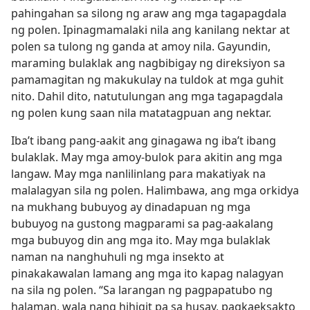
pahingahan sa silong ng araw ang mga tagapagdala
ng polen. Ipinagmamalaki nila ang kanilang nektar at
polen sa tulong ng ganda at amoy nila. Gayundin,
maraming bulaklak ang nagbibigay ng direksiyon sa
pamamagitan ng makukulay na tuldok at mga guhit
nito. Dahil dito, natutulungan ang mga tagapagdala
ng polen kung saan nila matatagpuan ang nektar.
Iba’t ibang pang-aakit ang ginagawa ng iba’t ibang
bulaklak. May mga amoy-bulok para akitin ang mga
langaw. May mga nanlilinlang para makatiyak na
malalagyan sila ng polen. Halimbawa, ang mga orkidya
na mukhang bubuyog ay dinadapuan ng mga
bubuyog na gustong magparami sa pag-aakalang
mga bubuyog din ang mga ito. May mga bulaklak
naman na nanghuhuli ng mga insekto at
pinakakawalan lamang ang mga ito kapag nalagyan
na sila ng polen. “Sa larangan ng pagpapatubo ng
halaman, wala nang hihigit pa sa husay, pagkaeksakto