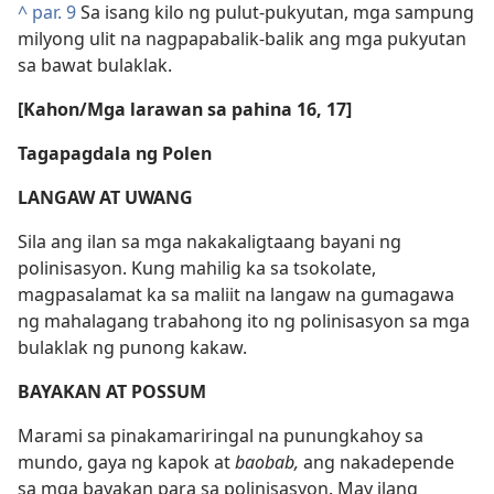
^
par. 9
Sa isang kilo ng pulut-pukyutan, mga sampung
milyong ulit na nagpapabalik-balik ang mga pukyutan
sa bawat bulaklak.
[Kahon/Mga larawan sa pahina 16, 17]
Tagapagdala ng Polen
LANGAW AT UWANG
Sila ang ilan sa mga nakakaligtaang bayani ng
polinisasyon. Kung mahilig ka sa tsokolate,
magpasalamat ka sa maliit na langaw na gumagawa
ng mahalagang trabahong ito ng polinisasyon sa mga
bulaklak ng punong kakaw.
BAYAKAN AT POSSUM
Marami sa pinakamariringal na punungkahoy sa
mundo, gaya ng kapok at
baobab,
ang nakadepende
sa mga bayakan para sa polinisasyon. May ilang