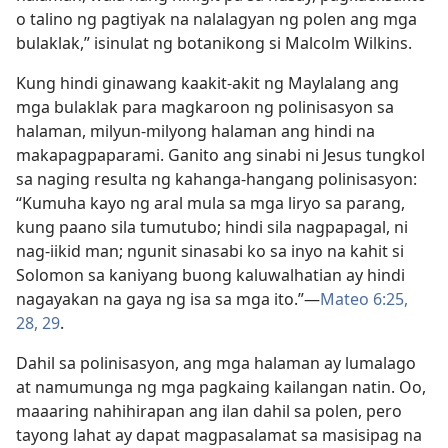
o talino ng pagtiyak na nalalagyan ng polen ang mga
bulaklak,” isinulat ng botanikong si Malcolm Wilkins.
Kung hindi ginawang kaakit-akit ng Maylalang ang
mga bulaklak para magkaroon ng polinisasyon sa
halaman, milyun-milyong halaman ang hindi na
makapagpaparami. Ganito ang sinabi ni Jesus tungkol
sa naging resulta ng kahanga-hangang polinisasyon:
“Kumuha kayo ng aral mula sa mga liryo sa parang,
kung paano sila tumutubo; hindi sila nagpapagal, ni
nag-iikid man; ngunit sinasabi ko sa inyo na kahit si
Solomon sa kaniyang buong kaluwalhatian ay hindi
nagayakan na gaya ng isa sa mga ito.”​—
Mateo 6:25,
28, 29
.
Dahil sa polinisasyon, ang mga halaman ay lumalago
at namumunga ng mga pagkaing kailangan natin. Oo,
maaaring nahihirapan ang ilan dahil sa polen, pero
tayong lahat ay dapat magpasalamat sa masisipag na