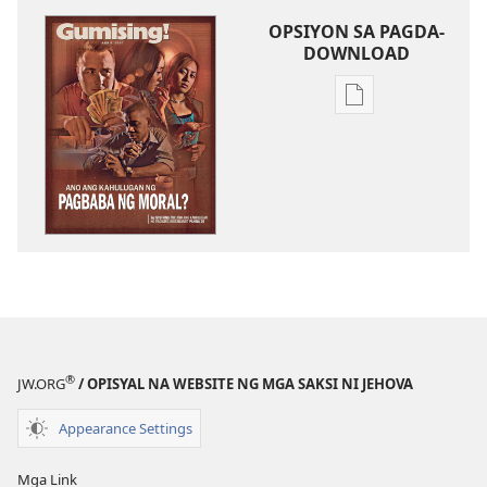
OPSIYON SA PAGDA-
DOWNLOAD
Opsiyon
sa
pagda-
download
ng
publikasyon
GUMISING!
Abril 2007
®
JW.ORG
/ OPISYAL NA WEBSITE NG MGA SAKSI NI JEHOVA
Appearance Settings
Mga Link