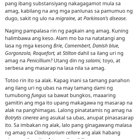
pang ibang substansiyang nakagagamot mula sa
amag, kabilang na ang mga panlunas sa pamumuo ng
dugo, sakit ng ulo na
migraine,
at
Parkinson’s disease.
Naging pampalasa rin ng pagkain ang amag. Kuning
halimbawa ang keso. Alam mo ba na natatangi ang
lasa ng mga kesong
Brie, Camembert, Danish blue,
Gorgonzola, Roquefort,
at
Stilton
dahil sa ilang uri ng
amag na
Penicillium?
Utang din ng
salami,
toyo, at
serbesa ang masarap na lasa nila sa amag.
Totoo rin ito sa alak. Kapag inani sa tamang panahon
ang ilang uri ng ubas na may tamang dami ng
tumubong
fungus
sa bawat bungkos, maaaring
gamitin ang mga ito upang makagawa ng masarap na
alak na panghimagas. Lalong pinatatamis ng amag na
Botrytis cinerea
ang asukal sa ubas, anupat pinasasarap
ito. Sa imbakan ng alak, lalo pang ginagawang malasa
ng amag na
Cladosporium cellare
ang alak habang