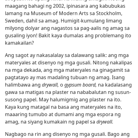
maagang bahagi ng 2002, ipinasara ang kabubukas
lamang na Museum of Modern Arts sa Stockholm,
Sweden, dahil sa amag. Humigit-kumulang limang
milyong dolyar ang nagastos sa pag-aalis ng amag sa
gusaling iyon! Bakit kaya dumalas ang problemang ito
kamakailan?
Ang sagot ay nakasalalay sa dalawang salik: ang mga
materyales at disenyo ng mga gusali. Nitong nakalipas
na mga dekada, ang mga materyales na ginagamit sa
pagtatayo ay mas madaling tubuan ng amag. Isang
halimbawa ang
drywall,
o
gypsum board,
na kadalasang
gawa sa matigas na plaster na nababalutan ng susun-
susong papel. May halumigmig ang plaster na ito.
Kaya kung matagal na basa ang materyales na ito,
maaaring tumubo at dumami ang mga espora ng
amag, na siyang kumakain ng papel sa
drywall.
Nagbago na rin ang disenyo ng mga gusali. Bago ang