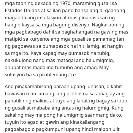
mga taon ng dekada ng 1970, maraming gusali sa
Estados Unidos at sa ilan pang bansa ang di-gaanong
maganda ang insulasyon at mas pinapasukan ng
hangin kaysa sa mga bagong disenyo. Nagkaroon ng
mga pagbabago dahil sa paghahangad na gawing mas
matipid sa kuryente ang mga gusali sa pamamagitan
ng pagbawas sa pumapasok na init, lamig, at hangin
sa mga ito. Kaya kapag may pumasok na tubig,
nakukulong nang mas matagal ang halumigmig,
anupat mas madaling tumubo ang amag. May
solusyon ba sa problemang ito?
Ang pinakamabisang paraan upang lunasan, o kahit
bawasan man lamang, ang problema sa amag ay ang
panatilihing malinis at tuyo ang lahat ng bagay sa loob
ng gusali at mababa ang antas ng halumigmig. Kung
sakaling may maipong halumigmig saanmang dako,
tuyuin ito agad at gawin ang kinakailangang
pagbabago o pagkumpuni upang hindi maipon ulit