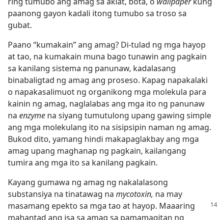
ring tumubo ang amag sa aklat, bota, o
wallpaper
kung
paanong gayon kadali itong tumubo sa troso sa
gubat.
Paano “kumakain” ang amag? Di-tulad ng mga hayop
at tao, na kumakain muna bago tunawin ang pagkain
sa kanilang sistema ng panunaw, kadalasang
binabaligtad ng amag ang proseso. Kapag napakalaki
o napakasalimuot ng organikong mga molekula para
kainin ng amag, naglalabas ang mga ito ng panunaw
na
enzyme
na siyang tumutulong upang gawing simple
ang mga molekulang ito na sisipsipin naman ng amag.
Bukod dito, yamang hindi makapaglakbay ang mga
amag upang maghanap ng pagkain, kailangang
tumira ang mga ito sa kanilang pagkain.
Kayang gumawa ng amag ng nakalalasong
substansiya na tinatawag na
mycotoxin,
na may
masamang
epekto sa mga tao at hayop. Maaaring
mahantad ang isa sa amag sa pamamagitan ng