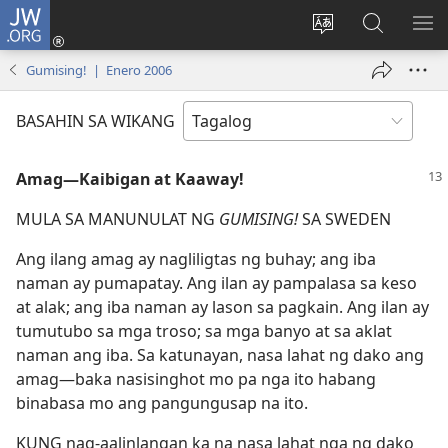
JW.ORG
Mag-
log
Baguhin
Maghana
IPA
In
ang
sa
AN
Gumising! | Enero 2006
(may
wika
JW.ORG
ME
bubukas
ng
BASAHIN SA WIKANG
na
site
bagong
Amag​—Kaibigan at Kaaway!
window)
MULA SA MANUNULAT NG
GUMISING!
SA SWEDEN
Ang ilang amag ay nagliligtas ng buhay; ang iba
naman ay pumapatay. Ang ilan ay pampalasa sa keso
at alak; ang iba naman ay lason sa pagkain. Ang ilan ay
tumutubo sa mga troso; sa mga banyo at sa aklat
naman ang iba. Sa katunayan, nasa lahat ng dako ang
amag​—baka nasisinghot mo pa nga ito habang
binabasa mo ang pangungusap na ito.
KUNG nag-aalinlangan ka na nasa lahat nga ng dako