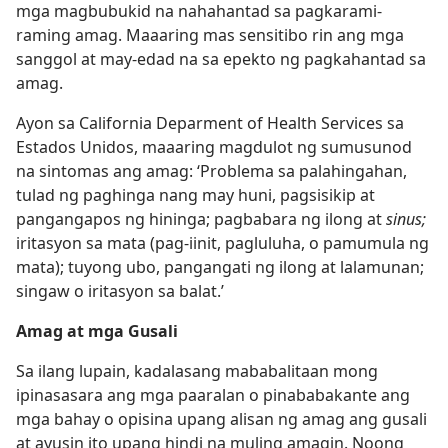
mga magbubukid na nahahantad sa pagkarami-
raming amag. Maaaring mas sensitibo rin ang mga
sanggol at may-edad na sa epekto ng pagkahantad sa
amag.
Ayon sa California Deparment of Health Services sa
Estados Unidos, maaaring magdulot ng sumusunod
na sintomas ang amag: ‘Problema sa palahingahan,
tulad ng paghinga nang may huni, pagsisikip at
pangangapos ng hininga; pagbabara ng ilong at
sinus;
iritasyon sa mata (pag-iinit, pagluluha, o pamumula ng
mata); tuyong ubo, pangangati ng ilong at lalamunan;
singaw o iritasyon sa balat.’
Amag at mga Gusali
Sa ilang lupain, kadalasang mababalitaan mong
ipinasasara ang mga paaralan o pinababakante ang
mga bahay o opisina upang alisan ng amag ang gusali
at ayusin ito upang hindi na muling amagin. Noong