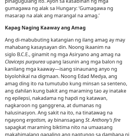
pinagugulang ito. Ayon sa kasabihan ng mga
gumagawa ng alak sa Hungary: ‘Gumagawa ng
masarap na alak ang marangal na amag.’
Kapag Naging Kaaway ang Amag
Ang di-mabubuting katangian ng ilang amag ay may
mahabang kasaysayan din. Noong ikaanim na
siglo B.C.E., ginamit ng mga Asiryano ang amag na
Claviceps purpurea
upang lasunin ang mga balon ng
kanilang mga kaaway​—isang sinaunang anyo ng
biyolohikal na digmaan. Noong Edad Medya, ang
amag ding ito na tumutubo kung minsan sa senteno,
ang dahilan kung bakit ang maraming tao ay inatake
ng epilepsi, nakadama ng hapdi ng katawan,
nagkaroon ng ganggrena, at dumanas ng
halusinasyon. Ang sakit na ito, na tinatawag na
ngayong
ergotism,
ay binansagang
St
.
Anthony’s fire
sapagkat maraming biktima nito na umaasang
makahimalang gagaling ang nagtungo sa dambana ni