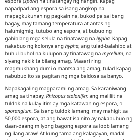
espora (
spore
) na tinatangay ng hangin. Kapag
napadpad ang espora sa isang angkop na
mapagkukunan ng pagkain na, bukod pa sa ibang
bagay, may tamang temperatura at antas ng
halumigmig, tutubo ang espora, at bubuo ng
gahiblang mga selula na tinatawag na
hypha.
Kapag
nakabuo ng kolonya ang
hypha,
ang tulad-balahibo at
buhul-buhol na kulupon ay tinatawag na
mycelium,
na
siyang nakikita bilang amag. Maaari ring
magmukhang dumi o mantsa ang amag, tulad kapag
nabubuo ito sa pagitan ng mga baldosa sa banyo.
Napakagaling magparami ng amag. Sa karaniwang
amag sa tinapay,
Rhizopus stolonifer,
ang maliliit na
tuldok na kulay itim ay mga katawan ng espora, o
sporangium.
Sa isang tuldok lamang, may mahigit sa
50,000 espora, at ang bawat isa nito ay nakabubuo ng
daan-daang milyong bagong espora sa loob lamang
ng ilang araw! At kung tama ang kalagayan, madali