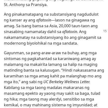
St. Anthony sa Pransiya.
Ang pinakamatapang na substansiyang nagdudulot
ng kanser ay ang
aflatoxin​
—lason na ginagawa ng
amag. Sa isang bansa sa Asia, 20,000 taun-taon ang
sinasabing namamatay dahil sa
aflatoxin.
Ang
nakamamatay na substansiyang ito ang ginagamit sa
modernong biyolohikal na mga sandata.
Gayunman, sa pang-araw-araw na buhay, ang mga
sintomas ng pagkahantad sa karaniwang amag ay
malamang na makairita lamang sa halip na maging
matinding banta sa kalusugan. “Hindi nakasasama ang
karamihan sa mga amag kahit pa malanghap mo ang
mga ito,” ang sabi ng
UC Berkeley Wellness Letter.
Kabilang sa mga taong madalas makaranas ng
masamang epekto ay yaong may sakit sa baga, tulad
ng hika; mga taong may alerdyi, sensitibo sa mga
kemikal, o may mahinang sistema ng imyunidad; at