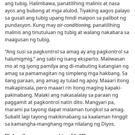
ang tubig. Halimbawa, panatilihing malinis at nasa
ayos ang bubong at mga alulod. Tiyaking aagos palayo
sa gusali ang tubig upang hindi maipon sa palibot ng
pundasyon. Kung may
air-conditioning,
panatilihing
malinis ang tinutuluan ng tubig at walang nakabara sa
inaagusan ng tubig.
“Ang susi sa pagkontrol sa amag ay ang pagkontrol sa
halumigmig,” ang sabi ng isang eksperto. Maiiwasan
mo at ng iyong pamilya ang di-mabuting katangian ng
amag sa pamamagitan ng simpleng mga hakbang. Sa
ilang paraan, ang amag ay tulad ng apoy. Maaari itong
makapinsala, pero maaari rin itong maging kapaki-
pakinabang. Malaki ang nakasalalay sa paraan ng
paggamit at pagkontrol natin dito. Mangyari pa,
marami pa tayong dapat malaman tungkol sa amag.
Subalit lagi tayong makikinabang sa kaalaman hinggil
sa kamangha-manghang mga nilalang ng Diyos.