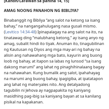
[Kahon/Larawan sa pahina 14, 15]
AMAG NOONG PANAHON NG BIBLIYA?
Binabanggit ng Bibliya “ang salot na ketong sa isang
bahay,” na nangangahulugang nasa gusali mismo.
(
Levitico 14:34-48
) Ipinapalagay na ang salot na ito, na
tinatawag ding “malubhang ketong,” ay isang anyo ng
amag, subalit hindi ito tiyak. Anuman ito, tinagubilinan
ng Kautusan ng Diyos ang mga may-ari ng bahay na
alisin ang nahawahang mga bato, kayurin ang buong
loob ng bahay, at itapon sa labas ng lunsod “sa isang
dakong marumi” ang lahat ng pinaghihinalaang bagay
na nahawahan. Kung bumalik ang salot, ipahahayag
na marumi ang buong bahay, ipagigiba, at ipatatapon
ang lahat ng materyales nito. Ang detalyadong
tagubilin ni Jehova ay nagpapakita ng kaniyang
masidhing pag-ibig sa kaniyang bayan at sa kanilang
pisikal na kapakanan.