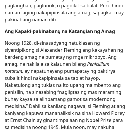
paglanghap, paglunok, o pagdikit sa balat. Pero hindi
naman laging nakapipinsala ang amag, sapagkat may
pakinabang naman dito.
Ang Kapaki-pakinabang na Katangian ng Amag
Noong 1928, di-sinasadyang natuklasan ng
siyentipikong si Alexander Fleming ang kakayahan ng
berdeng amag na pumatay ng mga mikrobyo. Ang
amag, na nakilala sa kalaunan bilang
Penicillium
notatum,
ay napatunayang pumapatay ng baktirya
subalit hindi nakapipinsala sa tao at hayop.
Nakatulong ang tuklas na ito upang maimbento ang
penisilin, na sinasabing “nagligtas ng mas maraming
buhay kaysa sa alinpamang gamot sa modernong
medisina.” Dahil sa kanilang nagawa, si Fleming at ang
kaniyang kapuwa mananaliksik na sina Howard Florey
at Ernst Chain ay ginantimpalaan ng Nobel Prize para
sa medisina noong 1945. Mula noon, may nakuha