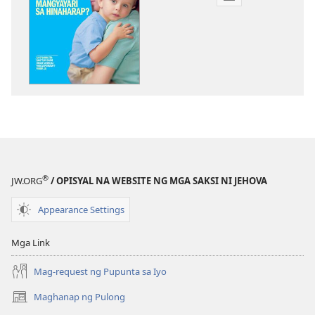
Opsiyon
sa
pagda-
download
ng
publikasyon
GUMISING!
Enero 2006
®
JW.ORG
/ OPISYAL NA WEBSITE NG MGA SAKSI NI JEHOVA
Appearance Settings
Mga Link
Mag-request ng Pupunta sa Iyo
Maghanap ng Pulong
(may