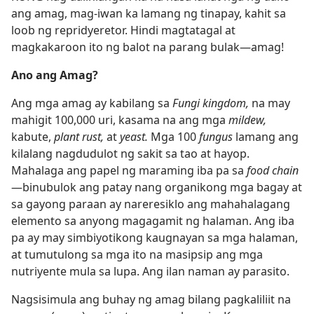
ang amag, mag-iwan ka lamang ng tinapay, kahit sa
loob ng repridyeretor. Hindi magtatagal at
magkakaroon ito ng balot na parang bulak​—amag!
Ano ang Amag?
Ang mga amag ay kabilang sa
Fungi kingdom,
na may
mahigit 100,000 uri, kasama na ang mga
mildew,
kabute,
plant rust,
at
yeast.
Mga 100
fungus
lamang ang
kilalang nagdudulot ng sakit sa tao at hayop.
Mahalaga ang papel ng maraming iba pa sa
food chain​
—binubulok ang patay nang organikong mga bagay at
sa gayong paraan ay nareresiklo ang mahahalagang
elemento sa anyong magagamit ng halaman. Ang iba
pa ay may simbiyotikong kaugnayan sa mga halaman,
at tumutulong sa mga ito na masipsip ang mga
nutriyente mula sa lupa. Ang ilan naman ay parasito.
Nagsisimula ang buhay ng amag bilang pagkaliliit na