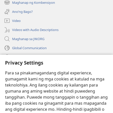
bubukas
Maghanap ng Kombensiyon
(may
na
bubukas
bagong
Ano’ng Bago?
na
window)
bagong
Video
window)
Videos with Audio Descriptions
Maghanap sa JW.ORG
Global Communication
Help
Privacy Settings
Donasyon
(may
Para sa pinakamagandang digital experience,
bubukas
gumagamit kami ng mga cookies at katulad na mga
na
Watchtower ONLINE LIBRARY™
teknolohiya. Ang ilang cookies ay kailangan para
(may
bagong
gumana ang aming website at hindi puwedeng
bubukas
window)
®
JW Hub
na
tanggihan. Puwede mong tanggapin o tanggihan ang
(may
bagong
bubukas
iba pang cookies na ginagamit para mas mapaganda
window)
®
JW Library
na
ang digital experience mo. Hinding-hindi ipagbibili o
bagong