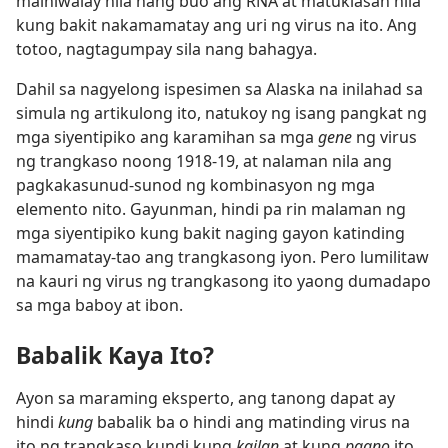
maihiwalay nila nang buo ang RNA at matuklasan nila
kung bakit nakamamatay ang uri ng virus na ito. Ang
totoo, nagtagumpay sila nang bahagya.
Dahil sa nagyelong ispesimen sa Alaska na inilahad sa
simula ng artikulong ito, natukoy ng isang pangkat ng
mga siyentipiko ang karamihan sa mga
gene
ng virus
ng trangkaso noong 1918-19, at nalaman nila ang
pagkakasunud-sunod ng kombinasyon ng mga
elemento nito. Gayunman, hindi pa rin malaman ng
mga siyentipiko kung bakit naging gayon katinding
mamamatay-tao ang trangkasong iyon. Pero lumilitaw
na kauri ng virus ng trangkasong ito yaong dumadapo
sa mga baboy at ibon.
Babalik Kaya Ito?
Ayon sa maraming eksperto, ang tanong dapat ay
hindi
kung
babalik ba o hindi ang matinding virus na
ito ng trangkaso kundi kung
kailan
at kung
paano
ito