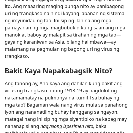
ito. Ang maaaring maging bunga nito ay panibagong
uri ng trangkaso na hindi kayang labanan ng sistema
ng imyunidad ng tao. Iniisip ng ilan na ang mga
pamayanan ng mga magbubukid kung saan ang mga
manok at baboy ay malapit sa tirahan ng mga tao​—
gaya ng karaniwan sa Asia, bilang halimbawa​—ay
malamang na pagmulan ng bagong uri ng virus ng
trangkaso.
Bakit Kaya Napakabagsik Nito?
Ang tanong ay, Ano kaya ang dahilan kung bakit ang
virus ng trangkaso noong 1918-19 ay nagdulot ng
nakamamatay na pulmonya na kumitil sa buhay ng
mga tao? Bagaman wala nang virus mula sa panahong
iyon ang nananatiling buháy hanggang sa ngayon,
matagal nang iniisip ng mga siyentipiko na kapag may
nahanap silang
nagyelong ispesimen nito,
baka