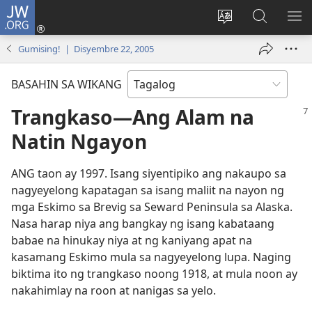
JW.ORG
Mag-
log
Baguhin
Maghana
IPA
In
ang
sa
AN
Gumising! | Disyembre 22, 2005
(may
wika
JW.ORG
ME
bubukas
ng
BASAHIN SA WIKANG
na
site
bagong
Trangkaso​—Ang Alam na
window)
Natin Ngayon
ANG taon ay 1997. Isang siyentipiko ang nakaupo sa
nagyeyelong kapatagan sa isang maliit na nayon ng
mga Eskimo sa Brevig sa Seward Peninsula sa Alaska.
Nasa harap niya ang bangkay ng isang kabataang
babae na hinukay niya at ng kaniyang apat na
kasamang Eskimo mula sa nagyeyelong lupa. Naging
biktima ito ng trangkaso noong 1918, at mula noon ay
nakahimlay na roon at nanigas sa yelo.