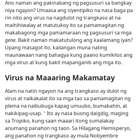
Ano naman ang pakinabang ng pagsusuri sa bangkay
niya ngayon? Umaasa ang siyentipiko na nasa baga pa
rin nito ang virus na nagdulot ng trangkaso at na
maihihiwalay at matutukoy ito sa pamamagitan ng
makabagong mga pamamaraan ng pagsusuri sa mga
gene.
Bakit naman makatutulong ang kaalamang iyan?
Upang masagot ito, kailangan muna nating
maunawaan nang bahagya kung paano kumikilos ang
mga virus at kung bakit mapanganib ang mga ito.
Virus na Maaaring Makamatay
Alam na natin ngayon na ang trangkaso ay dulot ng
virus at naikakalat ito sa mga tao sa pamamagitan ng
plema na naibubuga kapag umuubo, bumabahin, at
nakikipag-usap.
Ito ay nasa buong daigdig, maging
a
sa Tropiko, kung saan maaari itong sumalakay
anumang panahon ng taon. Sa Hilagang Hemisperyo,
ang panahon ng trangkaso ay mula Nobyembre