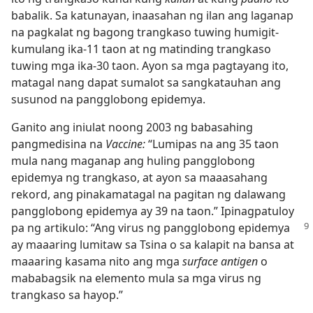
babalik. Sa katunayan, inaasahan ng ilan ang laganap
na pagkalat ng bagong trangkaso tuwing humigit-
kumulang ika-11 taon at ng matinding trangkaso
tuwing mga ika-30 taon. Ayon sa mga pagtayang ito,
matagal nang dapat sumalot sa sangkatauhan ang
susunod na pangglobong epidemya.
Ganito ang iniulat noong 2003 ng babasahing
pangmedisina na
Vaccine:
“Lumipas na ang 35 taon
mula nang maganap ang huling pangglobong
epidemya ng trangkaso, at ayon sa maaasahang
rekord, ang pinakamatagal na pagitan ng dalawang
pangglobong epidemya ay 39 na taon.” Ipinagpatuloy
pa ng artikulo: “Ang virus ng pangglobong epidemya
ay maaaring lumitaw sa Tsina o sa kalapit na bansa at
maaaring kasama nito ang mga
surface antigen
o
mababagsik na elemento mula sa mga virus ng
trangkaso sa hayop.”