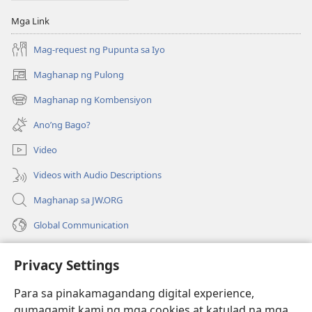
Mga Link
Mag-request ng Pupunta sa Iyo
Maghanap ng Pulong
(may
bubukas
Maghanap ng Kombensiyon
(may
na
bubukas
bagong
Ano’ng Bago?
na
window)
bagong
Video
window)
Videos with Audio Descriptions
Maghanap sa JW.ORG
Global Communication
Help
Privacy Settings
Donasyon
(may
Para sa pinakamagandang digital experience,
bubukas
gumagamit kami ng mga cookies at katulad na mga