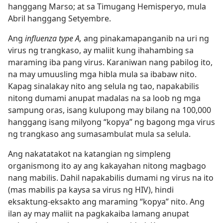
hanggang Marso; at sa Timugang Hemisperyo, mula
Abril hanggang Setyembre.
Ang
influenza type A,
ang pinakamapanganib na uri ng
virus ng trangkaso, ay maliit kung ihahambing sa
maraming iba pang virus. Karaniwan nang pabilog ito,
na may umuusling mga hibla mula sa ibabaw nito.
Kapag sinalakay nito ang selula ng tao, napakabilis
nitong dumami anupat madalas na sa loob ng mga
sampung oras, isang kulupong may bilang na 100,000
hanggang isang milyong “kopya” ng bagong mga virus
ng trangkaso ang sumasambulat mula sa selula.
Ang nakatatakot na katangian ng simpleng
organismong ito ay ang kakayahan nitong magbago
nang mabilis. Dahil napakabilis dumami ng virus na ito
(mas mabilis pa kaysa sa virus ng HIV), hindi
eksaktung-eksakto ang maraming “kopya” nito. Ang
ilan ay may maliit na pagkakaiba lamang anupat