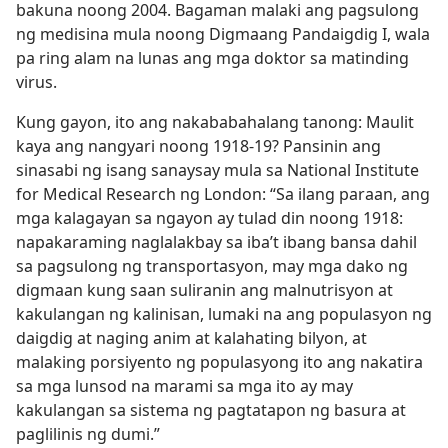
bakuna noong 2004. Bagaman malaki ang pagsulong
ng medisina mula noong Digmaang Pandaigdig I, wala
pa ring alam na lunas ang mga doktor sa matinding
virus.
Kung gayon, ito ang nakababahalang tanong: Maulit
kaya ang nangyari noong 1918-19? Pansinin ang
sinasabi ng isang sanaysay mula sa National Institute
for Medical Research ng London: “Sa ilang paraan, ang
mga kalagayan sa ngayon ay tulad din noong 1918:
napakaraming naglalakbay sa iba’t ibang bansa dahil
sa pagsulong ng transportasyon, may mga dako ng
digmaan kung saan suliranin ang malnutrisyon at
kakulangan ng kalinisan, lumaki na ang populasyon ng
daigdig at naging anim at kalahating bilyon, at
malaking porsiyento ng populasyong ito ang nakatira
sa mga lunsod na marami sa mga ito ay may
kakulangan sa sistema ng pagtatapon ng basura at
paglilinis ng dumi.”