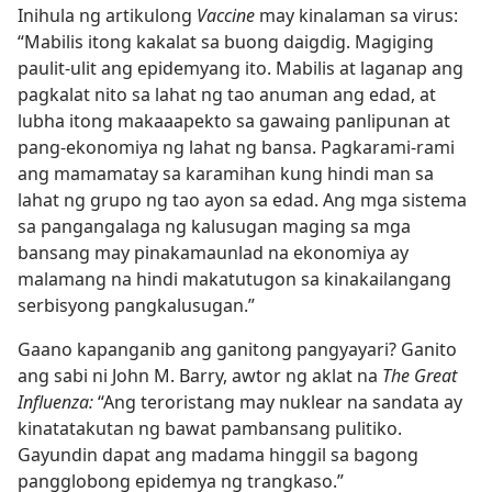
Inihula ng artikulong
Vaccine
may kinalaman sa virus:
“Mabilis itong kakalat sa buong daigdig. Magiging
paulit-ulit ang epidemyang ito. Mabilis at laganap ang
pagkalat nito sa lahat ng tao anuman ang edad, at
lubha itong makaaapekto sa gawaing panlipunan at
pang-ekonomiya ng lahat ng bansa. Pagkarami-rami
ang mamamatay sa karamihan kung hindi man sa
lahat ng grupo ng tao ayon sa edad. Ang mga sistema
sa pangangalaga ng kalusugan maging sa mga
bansang may pinakamaunlad na ekonomiya ay
malamang na hindi makatutugon sa kinakailangang
serbisyong pangkalusugan.”
Gaano kapanganib ang ganitong pangyayari? Ganito
ang sabi ni John M. Barry, awtor ng aklat na
The Great
Influenza:
“Ang teroristang may nuklear na sandata ay
kinatatakutan ng bawat pambansang pulitiko.
Gayundin dapat ang madama hinggil sa bagong
pangglobong epidemya ng trangkaso.”