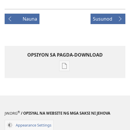
Nauna
Susunod
OPSIYON SA PAGDA-DOWNLOAD
Opsiyon
sa
pagda-
download
ng
publikasyon
MAGASIN
®
JW.ORG
/ OPISYAL NA WEBSITE NG MGA SAKSI NI JEHOVA
Disyembre 22,
2005
Appearance Settings