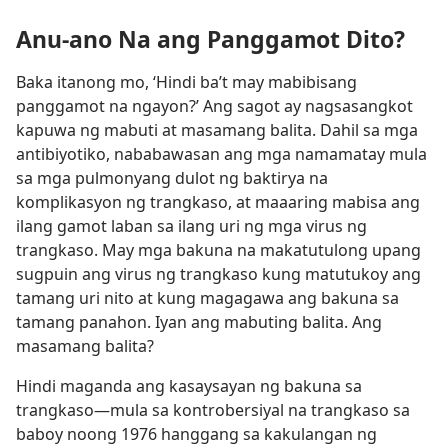
Anu-ano Na ang Panggamot Dito?
Baka itanong mo, ‘Hindi ba’t may mabibisang
panggamot na ngayon?’ Ang sagot ay nagsasangkot
kapuwa ng mabuti at masamang balita. Dahil sa mga
antibiyotiko, nababawasan ang mga namamatay mula
sa mga pulmonyang dulot ng baktirya na
komplikasyon ng trangkaso, at maaaring mabisa ang
ilang gamot laban sa ilang uri ng mga virus ng
trangkaso. May mga bakuna na makatutulong upang
sugpuin ang virus ng trangkaso kung matutukoy ang
tamang uri nito at kung magagawa ang bakuna sa
tamang panahon. Iyan ang mabuting balita. Ang
masamang balita?
Hindi maganda ang kasaysayan ng bakuna sa
trangkaso​—mula sa kontrobersiyal na trangkaso sa
baboy noong 1976 hanggang sa kakulangan ng