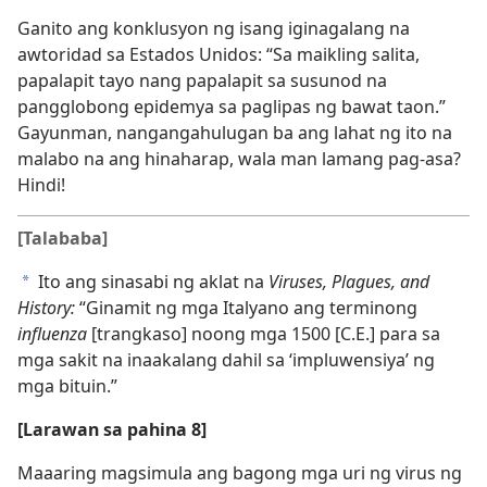
Ganito ang konklusyon ng isang iginagalang na
awtoridad sa Estados Unidos: “Sa maikling salita,
papalapit tayo nang papalapit sa susunod na
pangglobong epidemya sa paglipas ng bawat taon.”
Gayunman, nangangahulugan ba ang lahat ng ito na
malabo na ang hinaharap, wala man lamang pag-asa?
Hindi!
[Talababa]
Ito ang sinasabi ng aklat na
Viruses, Plagues, and
a
History:
“Ginamit ng mga Italyano ang terminong
influenza
[trangkaso] noong mga 1500 [C.E.] para sa
mga sakit na inaakalang dahil sa ‘impluwensiya’ ng
mga bituin.”
[Larawan sa pahina 8]
Maaaring magsimula ang bagong mga uri ng virus ng