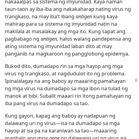
nakaaalpas sa sistema ng imyunidad. Kaya naman
taun-taon ay iba-iba ang nakakaharap nating virus ng
trangkaso, na may iba’t ibang
antigen
kung kaya
mahirap para sa sistema ng imyunidad natin na
makilala at masalakay ang mga ito. Kung sapat ang
pagbabago ng
antigen,
halos walang pandepensa ang
ating sistema ng imyunidad laban dito at may
panganib na magkaroon ng pangglobong epidemya.
Bukod dito, dumadapo rin sa mga hayop ang mga
virus ng trangkaso, at nagdudulot ito ng problema.
Ipinalalagay na ang baboy ay maaaring
pamahayan
ng mga virus na dumadapo sa mga ibon na tulad ng
manok at bibi. Subalit maaari rin itong pamahayan ng
iba pang virus na dumadapo sa tao.
Kung gayon, kapag ang baboy ay nadapuan ng
dalawang uri ng virus​—isa na dumadapo sa mga
hayop at isa pa na karaniwan sa tao​—maaaring
maghalo ang mga
gene
ng dalawang uri ng virus na