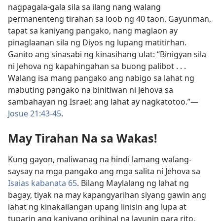
nagpagala-gala sila sa ilang nang walang
permanenteng tirahan sa loob ng 40 taon. Gayunman,
tapat sa kaniyang pangako, nang maglaon ay
pinaglaanan sila ng Diyos ng lupang matitirhan.
Ganito ang sinasabi ng kinasihang ulat: “Binigyan sila
ni Jehova ng kapahingahan sa buong palibot . . .
Walang isa mang pangako ang nabigo sa lahat ng
mabuting pangako na binitiwan ni Jehova sa
sambahayan ng Israel; ang lahat ay nagkatotoo.”​—
Josue 21:43-45
.
May Tirahan Na sa Wakas!
Kung gayon, maliwanag na hindi lamang walang-
saysay na mga pangako ang mga salita ni Jehova sa
Isaias kabanata 65
. Bilang Maylalang ng lahat ng
bagay, tiyak na may kapangyarihan siyang gawin ang
lahat ng kinakailangan upang linisin ang lupa at
tuparin ang kaniyang orihinal na layunin para rito.