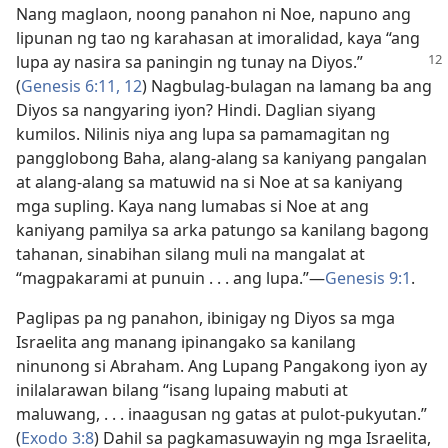
Nang maglaon, noong panahon ni Noe, napuno ang
lipunan ng tao ng karahasan at imoralidad, kaya “ang
lupa ay nasira sa paningin ng tunay
na Diyos.”
(
Genesis 6:11, 12
) Nagbulag-bulagan na lamang ba ang
Diyos sa nangyaring iyon? Hindi. Daglian siyang
kumilos. Nilinis niya ang lupa sa pamamagitan ng
pangglobong Baha, alang-alang sa kaniyang pangalan
at alang-alang sa matuwid na si Noe at sa kaniyang
mga supling. Kaya nang lumabas si Noe at ang
kaniyang pamilya sa arka patungo sa kanilang bagong
tahanan, sinabihan silang muli na mangalat at
“magpakarami at punuin . . . ang lupa.”​—
Genesis 9:1
.
Paglipas pa ng panahon, ibinigay ng Diyos sa mga
Israelita ang manang ipinangako sa kanilang
ninunong si Abraham. Ang Lupang Pangakong iyon ay
inilalarawan bilang “isang lupaing mabuti at
maluwang, . . . inaagusan ng gatas at pulot-pukyutan.”
(
Exodo 3:8
) Dahil sa pagkamasuwayin ng mga Israelita,