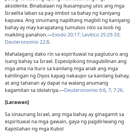
aksidente. Binabalaan ng ikasampung utos ang mga
Israelita laban sa pag-iimbot sa bahay ng kaniyang
kapuwa. Ang sinumang napilitang magbili ng kaniyang
bahay ay may karapatang tumubos nito sa loob ng
maikling panahon.​—
Exodo 20:17;
Levitico 25:29-​33;
Deuteronomio 22:8
.
Mahalagang dako rin sa espirituwal na pagtuturo ang
isang bahay sa Israel. Espesipikong tinagubilinan ang
mga ama na ituro sa kanilang mga anak ang mga
kahilingan ng Diyos kapag nakaupo sa kanilang bahay,
at ang tahanan ay dapat na walang anumang
kagamitan sa idolatriya.​—
Deuteronomio 6:6, 7;
7:26
.
[Larawan]
Sa sinaunang Israel, ang mga bahay ay ginagamit sa
espirituwal na mga gawain, gaya ng pagdiriwang ng
Kapistahan ng mga Kubol