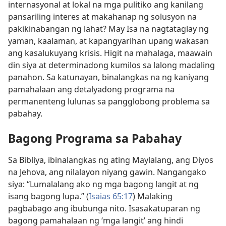
internasyonal at lokal na mga pulitiko ang kanilang
pansariling interes at makahanap ng solusyon na
pakikinabangan ng lahat? May Isa na nagtataglay ng
yaman, kaalaman, at kapangyarihan upang wakasan
ang kasalukuyang krisis. Higit na mahalaga, maawain
din siya at determinadong kumilos sa lalong madaling
panahon. Sa katunayan, binalangkas na ng kaniyang
pamahalaan ang detalyadong programa na
permanenteng lulunas sa pangglobong problema sa
pabahay.
Bagong Programa sa Pabahay
Sa Bibliya, ibinalangkas ng ating Maylalang, ang Diyos
na Jehova, ang nilalayon niyang gawin. Nangangako
siya: “Lumalalang ako ng mga bagong langit at ng
isang bagong lupa.” (
Isaias 65:17
) Malaking
pagbabago ang ibubunga nito. Isasakatuparan ng
bagong pamahalaan ng ‘mga langit’ ang hindi