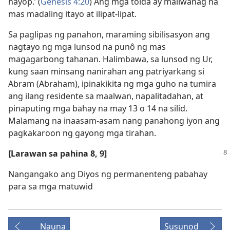
hayop.’ (
Genesis 4:20
) Ang mga tolda ay maliwanag na
mas madaling itayo at ilipat-lipat.
Sa paglipas ng panahon, maraming sibilisasyon ang
nagtayo ng mga lunsod na punô ng mas
magagarbong tahanan. Halimbawa, sa lunsod ng Ur,
kung saan minsang nanirahan ang patriyarkang si
Abram (Abraham), ipinakikita ng mga guho na tumira
ang ilang residente sa maalwan, napalitadahan, at
pinaputing mga bahay na may 13 o 14 na silid.
Malamang na inaasam-asam nang panahong iyon ang
pagkakaroon ng gayong mga tirahan.
[Larawan sa pahina 8, 9]
Nangangako ang Diyos ng permanenteng pabahay
para sa mga matuwid
Nauna
Susunod