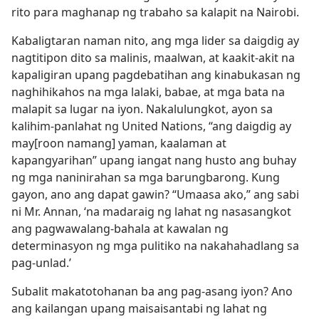
rito para maghanap ng trabaho sa kalapit na Nairobi.
Kabaligtaran naman nito, ang mga lider sa daigdig ay
nagtitipon dito sa malinis, maalwan, at kaakit-akit na
kapaligiran upang pagdebatihan ang kinabukasan ng
naghihikahos na mga lalaki, babae, at mga bata na
malapit sa lugar na iyon. Nakalulungkot, ayon sa
kalihim-panlahat ng United Nations, “ang daigdig ay
may[roon namang] yaman, kaalaman at
kapangyarihan” upang iangat nang husto ang buhay
ng mga naninirahan sa mga barungbarong. Kung
gayon, ano ang dapat gawin? “Umaasa ako,” ang sabi
ni Mr. Annan, ‘na madaraig ng lahat ng nasasangkot
ang pagwawalang-bahala at kawalan ng
determinasyon ng mga pulitiko na nakahahadlang sa
pag-unlad.’
Subalit makatotohanan ba ang pag-asang iyon? Ano
ang kailangan upang maisaisantabi ng lahat ng