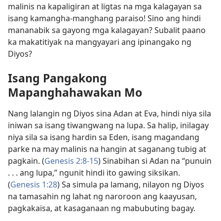
malinis na kapaligiran at ligtas na mga kalagayan sa
isang kamangha-manghang paraiso! Sino ang hindi
mananabik sa gayong mga kalagayan? Subalit paano
ka makatitiyak na mangyayari ang ipinangako ng
Diyos?
Isang Pangakong
Mapanghahawakan Mo
Nang lalangin ng Diyos sina Adan at Eva, hindi niya sila
iniwan sa isang tiwangwang na lupa. Sa halip, inilagay
niya sila sa isang hardin sa Eden, isang magandang
parke na may malinis na hangin at saganang tubig at
pagkain. (
Genesis 2:8-15
) Sinabihan si Adan na “punuin
. . . ang lupa,” ngunit hindi ito gawing siksikan.
(
Genesis 1:28
) Sa simula pa lamang, nilayon ng Diyos
na tamasahin ng lahat ng naroroon ang kaayusan,
pagkakaisa, at kasaganaan ng mabubuting bagay.