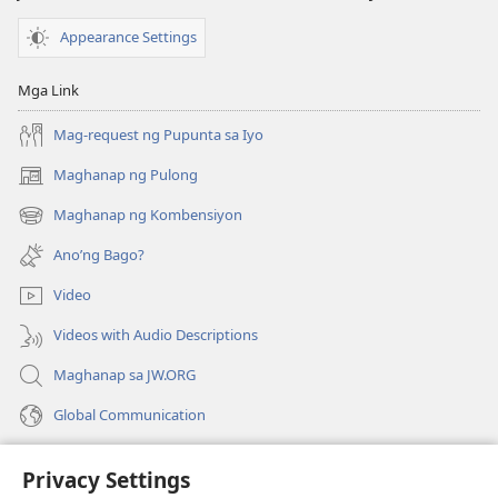
Appearance Settings
Mga Link
Mag-request ng Pupunta sa Iyo
Maghanap ng Pulong
(may
bubukas
Maghanap ng Kombensiyon
(may
na
bubukas
bagong
Ano’ng Bago?
na
window)
bagong
Video
window)
Videos with Audio Descriptions
Maghanap sa JW.ORG
Global Communication
Help
Privacy Settings