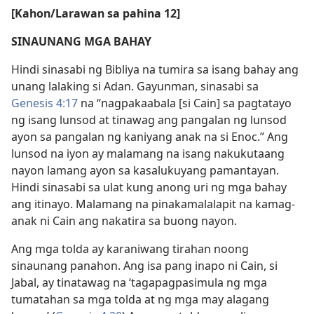
[Kahon/Larawan sa pahina 12]
SINAUNANG MGA BAHAY
Hindi sinasabi ng Bibliya na tumira sa isang bahay ang
unang lalaking si Adan. Gayunman, sinasabi sa
Genesis 4:17
na “nagpakaabala [si Cain] sa pagtatayo
ng isang lunsod at tinawag ang pangalan ng lunsod
ayon sa pangalan ng kaniyang anak na si Enoc.” Ang
lunsod na iyon ay malamang na isang nakukutaang
nayon lamang ayon sa kasalukuyang pamantayan.
Hindi sinasabi sa ulat kung anong uri ng mga bahay
ang itinayo. Malamang na pinakamalalapit na kamag-
anak ni Cain ang nakatira sa buong nayon.
Ang mga tolda ay karaniwang tirahan noong
sinaunang panahon. Ang isa pang inapo ni Cain, si
Jabal, ay tinatawag na ‘tagapagpasimula ng mga
tumatahan sa mga tolda at ng mga may alagang