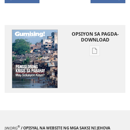
OPSIYON SA PAGDA-
DOWNLOAD
Opsiyon
sa
pagda-
download
ng
publikasyon
MAGASIN
Setyembre 22,
2005
®
JW.ORG
/ OPISYAL NA WEBSITE NG MGA SAKSI NI JEHOVA