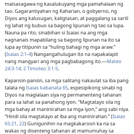
maisasagawa ng kasalukuyang mga pamahalaan ng
tao. Gagarantiyahan ng Kaharian, o gobyerno, ng
Diyos ang kalusugan, kaligtasan, at paggalang sa sarili
ng lahat ng bubuo sa bagong lipunan ng tao sa lupa.
Nauna pa rito, sinabihan si Isaias na ang mga
nagnanais mapabilang sa bagong lipunan na ito sa
lupa ay titipunin sa “huling bahagi ng mga araw.”
(
Isaias 2:1-4
) Nangangahulugan ito na napakalapit
nang mangyari ang mga pagbabagong ito.​—
Mateo
24:3-​14;
2 Timoteo 3:1-5
.
Kapansin-pansin, sa mga salitang nakaulat sa iba pang
talata ng
Isaias kabanata 65
, espesipikong sinabi ng
Diyos na maglalaan siya ng permanenteng tahanan
para sa lahat sa panahong iyon. “Magtatayo sila ng
mga bahay at maninirahan sa mga iyon,” ang sabi niya.
“Hindi sila magtatayo at iba ang maninirahan.” (
Isaias
65:21, 22
) Gunigunihin na magkakaroon ka na sa
wakas ng disenteng tahanan at mamumuhay sa