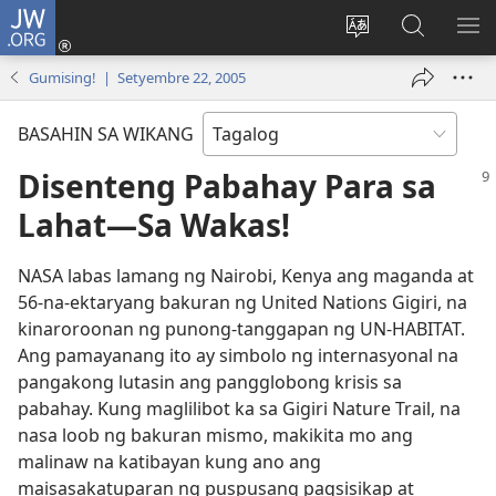
JW.ORG
Mag-
log
Baguhin
Maghana
IPA
In
ang
sa
AN
Gumising! | Setyembre 22, 2005
(may
wika
JW.ORG
ME
bubukas
ng
BASAHIN SA WIKANG
na
site
bagong
Disenteng Pabahay Para sa
window)
Lahat​—Sa Wakas!
NASA labas lamang ng Nairobi, Kenya ang maganda at
56-na-ektaryang bakuran ng United Nations Gigiri, na
kinaroroonan ng punong-tanggapan ng UN-HABITAT.
Ang pamayanang ito ay simbolo ng internasyonal na
pangakong lutasin ang pangglobong krisis sa
pabahay. Kung maglilibot ka sa Gigiri Nature Trail, na
nasa loob ng bakuran mismo, makikita mo ang
malinaw na katibayan kung ano ang
maisasakatuparan ng puspusang pagsisikap at