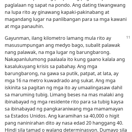
paglalaan ng sapat na pondo. Ang dating tiwangwang
na lupa rito ay ginawang kapaki-pakinabang at
magandang lugar na panlibangan para sa mga kawani
at mga panauhin.
Gayunman, ilang kilometro lamang mula rito ay
masusumpungan ang medyo bago, subalit palawak
nang palawak, na mga lugar ng barungbarong.
Nakapanlulumong paalaala ito kung gaano kalala ang
kasalukuyang krisis sa pabahay. Ang mga
barungbarong, na gawa sa putik, patpat, at lata, ay
mga 16 na metro kuwadrado ang sukat. Ang mga
iskinita sa pagitan ng mga ito ay umaalingasaw dahil
sa maruming tubig. Limang beses na mas malaki ang
ibinabayad ng mga residente rito para sa tubig kaysa
sa ibinabayad ng pangkaraniwang mga mamamayan
sa Estados Unidos. Ang karamihan sa 40,000 o higit
pang naninirahan dito ay nasa edad 20 hanggang 40.
Hindi sila tamad o walang determinasyon. Dumayo sila