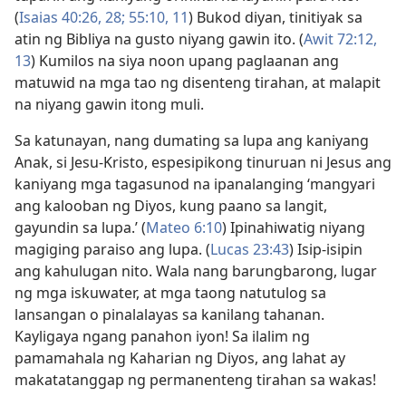
(
Isaias 40:26,
28;
55:10, 11
) Bukod diyan, tinitiyak sa
atin ng Bibliya na gusto niyang gawin ito. (
Awit 72:12,
13
) Kumilos na siya noon upang paglaanan ang
matuwid na mga tao ng disenteng tirahan, at malapit
na niyang gawin itong muli.
Sa katunayan, nang dumating sa lupa ang kaniyang
Anak, si Jesu-Kristo, espesipikong tinuruan ni Jesus ang
kaniyang mga tagasunod na ipanalanging ‘mangyari
ang kalooban ng Diyos, kung paano sa langit,
gayundin sa lupa.’ (
Mateo 6:10
) Ipinahiwatig niyang
magiging paraiso ang lupa. (
Lucas 23:43
) Isip-isipin
ang kahulugan nito. Wala nang barungbarong, lugar
ng mga iskuwater, at mga taong natutulog sa
lansangan o pinalalayas sa kanilang tahanan.
Kayligaya ngang panahon iyon! Sa ilalim ng
pamamahala ng Kaharian ng Diyos, ang lahat ay
makatatanggap ng permanenteng tirahan sa wakas!