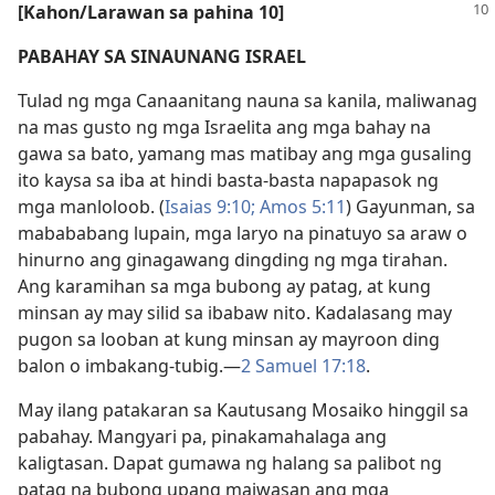
[Kahon/Larawan sa pahina 10]
PABAHAY SA SINAUNANG ISRAEL
Tulad ng mga Canaanitang nauna sa kanila, maliwanag
na mas gusto ng mga Israelita ang mga bahay na
gawa sa bato, yamang mas matibay ang mga gusaling
ito kaysa sa iba at hindi basta-basta napapasok ng
mga manloloob. (
Isaias 9:10;
Amos 5:11
) Gayunman, sa
mabababang lupain, mga laryo na pinatuyo sa araw o
hinurno ang ginagawang dingding ng mga tirahan.
Ang karamihan sa mga bubong ay patag, at kung
minsan ay may silid sa ibabaw nito. Kadalasang may
pugon sa looban at kung minsan ay mayroon ding
balon o imbakang-tubig.​—
2 Samuel 17:18
.
May ilang patakaran sa Kautusang Mosaiko hinggil sa
pabahay. Mangyari pa, pinakamahalaga ang
kaligtasan. Dapat gumawa ng halang sa palibot ng
patag na bubong upang maiwasan ang mga