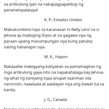
sa artikulong iyan na nakapagpapatibay ng
pananampalataya!
K. P., Estados Unidos
Makukumbinsi tayo sa karanasan ni Nelly Lenz na si
Jehova ay maibiging Diyos at na gagawa siya ng
paraan upang masumpungan siya kung patuloy
nating hahanapin siya.
M. K., Hapon
Nakaaaliw mabigyang-katiyakan sa pamamagitan ng
mga artikulong gaya nito na napakahalaga kay Jehova
ng lahat ng kaniyang tupa anupat saanman sila
naroroon, naaalaala at aalalayan niya ang bawat isa sa
kanila.
J. G., Canada