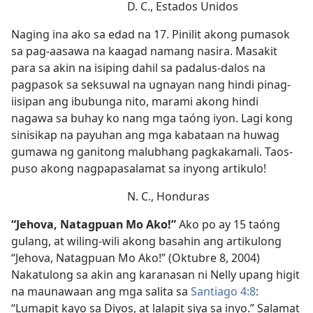
D. C., Estados Unidos
Naging ina ako sa edad na 17. Pinilit akong pumasok
sa pag-aasawa na kaagad namang nasira. Masakit
para sa akin na isiping dahil sa padalus-dalos na
pagpasok sa seksuwal na ugnayan nang hindi pinag-
iisipan ang ibubunga nito, marami akong hindi
nagawa sa buhay ko nang mga taóng iyon. Lagi kong
sinisikap na payuhan ang mga kabataan na huwag
gumawa ng ganitong malubhang pagkakamali. Taos-
puso akong nagpapasalamat sa inyong artikulo!
N. C., Honduras
“Jehova, Natagpuan Mo Ako!”
Ako po ay 15 taóng
gulang, at wiling-wili akong basahin ang artikulong
“Jehova, Natagpuan Mo Ako!” (Oktubre 8, 2004)
Nakatulong sa akin ang karanasan ni Nelly upang higit
na maunawaan ang mga salita sa
Santiago 4:8
:
“Lumapit kayo sa Diyos, at lalapit siya sa inyo.” Salamat