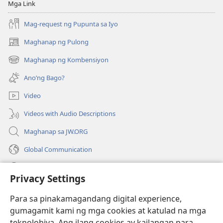
Mga Link
Mag-request ng Pupunta sa Iyo
Maghanap ng Pulong
(may
bubukas
Maghanap ng Kombensiyon
(may
na
bubukas
bagong
Ano’ng Bago?
na
window)
bagong
Video
window)
Videos with Audio Descriptions
Maghanap sa JW.ORG
Global Communication
Help
Privacy Settings
Donasyon
(may
Para sa pinakamagandang digital experience,
bubukas
gumagamit kami ng mga cookies at katulad na mga
na
Watchtower ONLINE LIBRARY™
teknolohiya. Ang ilang cookies ay kailangan para