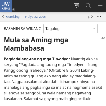
JW.ORG
Mag-
log
Baguhin
Maghana
IPA
In
ang
sa
AN
Gumising! | Hulyo 22, 2005
(may
wika
JW.ORG
ME
bubukas
ng
BASAHIN SA WIKANG
na
site
bagong
Mula sa Aming mga
window)
Mambabasa
Pagdadalang-tao ng mga Tin-edyer
Naantig ako sa
seryeng “Pagdadalang-tao ng mga Tin-edyer​—Isang
Pangglobong Trahedya.” (Oktubre 8, 2004) Labing-
anim na taóng gulang ako nang ako ay magdalang-
tao. Nagpapasalamat ako dahil itinampok ninyo na
mahalaga ang pagkalinga sa ina at na nagmamalasakit
si Jehova sa sanggol, na wala namang nagawang
kasalanan. Salamat sa gayong maibiging artikulo.