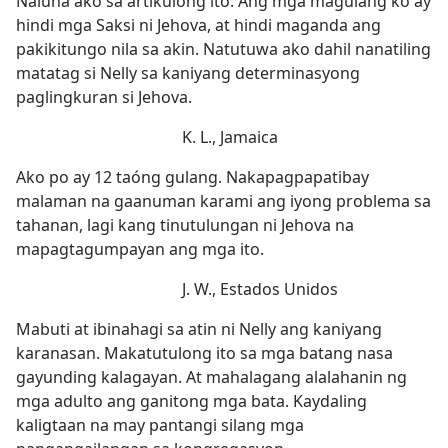
Naluha ako sa artikulong ito. Ang mga magulang ko ay
hindi mga Saksi ni Jehova, at hindi maganda ang
pakikitungo nila sa akin. Natutuwa ako dahil nanatiling
matatag si Nelly sa kaniyang determinasyong
paglingkuran si Jehova.
K. L., Jamaica
Ako po ay 12 taóng gulang. Nakapagpapatibay
malaman na gaanuman karami ang iyong problema sa
tahanan, lagi kang tinutulungan ni Jehova na
mapagtagumpayan ang mga ito.
J. W., Estados Unidos
Mabuti at ibinahagi sa atin ni Nelly ang kaniyang
karanasan. Makatutulong ito sa mga batang nasa
gayunding kalagayan. At mahalagang alalahanin ng
mga adulto ang ganitong mga bata. Kaydaling
kaligtaan na may pantangi silang mga