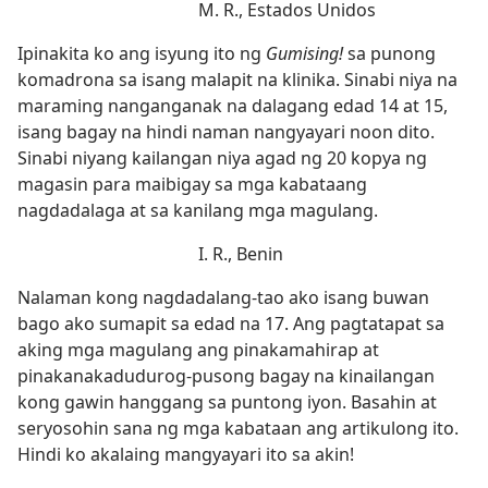
M. R., Estados Unidos
Ipinakita ko ang isyung ito ng
Gumising!
sa punong
komadrona sa isang malapit na klinika. Sinabi niya na
maraming nanganganak na dalagang edad 14 at 15,
isang bagay na hindi naman nangyayari noon dito.
Sinabi niyang kailangan niya agad ng 20 kopya ng
magasin para maibigay sa mga kabataang
nagdadalaga at sa kanilang mga magulang.
I. R., Benin
Nalaman kong nagdadalang-tao ako isang buwan
bago ako sumapit sa edad na 17. Ang pagtatapat sa
aking mga magulang ang pinakamahirap at
pinakanakadudurog-pusong bagay na kinailangan
kong gawin hanggang sa puntong iyon. Basahin at
seryosohin sana ng mga kabataan ang artikulong ito.
Hindi ko akalaing mangyayari ito sa akin!