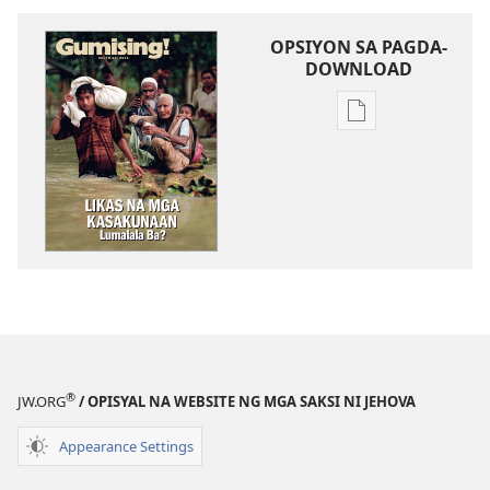
OPSIYON SA PAGDA-
DOWNLOAD
Opsiyon
sa
pagda-
download
ng
publikasyon
MAGASIN
Hulyo 22,
2005
®
JW.ORG
/ OPISYAL NA WEBSITE NG MGA SAKSI NI JEHOVA
Appearance Settings