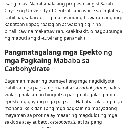
isang oras. Nababahala ang propesorang si Sarah
Coyne ng University of Central Lancashire sa Inglatera,
dahil nagkakaroon ng masasamang huwaran ang mga
kabataan kapag “palagian at walang-tigil” na
pinalilitaw na makatuwiran, kaakit-akit, o nagbubunga
ng mabuti ang di-tuwirang pananakit.
Pangmatagalang mga Epekto ng
mga Pagkaing Mababa sa
Carbohydrate
Bagaman maaaring pumayat ang mga nagdidiyeta
dahil sa mga pagkaing mababa sa
carbohydrate,
halos
walang nalalaman hinggil sa pangmatagalang mga
epekto ng gayong mga pagkain. Nababahala ang mga
mananaliksik dahil ang mga pagkain na masyadong
mayaman sa protina ay maaaring magdulot ng mga
sakit sa atay at bato,
osteoporosis,
at iba pang