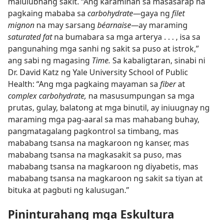
malulubhang sakit. “Ang karamihan sa masasarap na
pagkaing mababa sa
carbohydrate​—
gaya ng
filet
mignon
na may sarsang
béarnaise​—
ay maraming
saturated fat
na bumabara sa mga arterya . . . , isa sa
pangunahing mga sanhi ng sakit sa puso at istrok,”
ang sabi ng magasing
Time.
Sa kabaligtaran, sinabi ni
Dr. David Katz ng Yale University School of Public
Health: “Ang mga pagkaing mayaman sa
fiber
at
complex carbohydrate,
na masusumpungan sa mga
prutas, gulay, balatong at mga binutil, ay iniuugnay ng
maraming mga pag-aaral sa mas mahabang buhay,
pangmatagalang pagkontrol sa timbang, mas
mababang tsansa na magkaroon ng kanser, mas
mababang tsansa na magkasakit sa puso, mas
mababang tsansa na magkaroon ng diyabetis, mas
mababang tsansa na magkaroon ng sakit sa tiyan at
bituka at pagbuti ng kalusugan.”
Pininturahang mga Eskultura