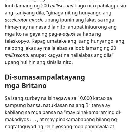
loob lamang ng 200
millisecond
bago nito pahilagpusin
ang kaniyang dila, “ginagamit ng hunyango ang
accelerator muscle
upang ipunin ang lakas sa mga
himaymay na nasa dila nito, anupat iniuurong ang
mga ito na gaya ng pag-a-
adjust
sa haba ng
teleskopyo. Kapag umatake ang isang hunyango, ang
naipong lakas ay mailalabas sa loob lamang ng 20
millisecond,
anupat kagyat na nailalabas ang dila”
upang hulihin ang sinisila nito.
Di-sumasampalatayang
mga Britano
Sa isang surbey na isinagawa sa 10,000 katao sa
sampung bansa, natuklasan na ang Britanya ay
kabilang sa mga bansa na “may pinakamaraming di-
makadiyos . . . , at may pinakamababang bilang ng
nagtataguyod ng relihiyosong mga paniniwala at