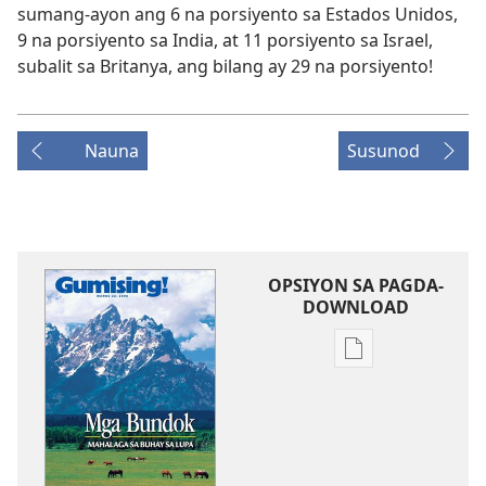
sumang-ayon ang 6 na porsiyento sa Estados Unidos,
9 na porsiyento sa India, at 11 porsiyento sa Israel,
subalit sa Britanya, ang bilang ay 29 na porsiyento!
Nauna
Susunod
OPSIYON SA PAGDA-
DOWNLOAD
Opsiyon
sa
pagda-
download
ng