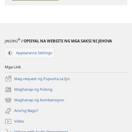
publikasyon
MAGASIN
Marso 22,
2005
®
JW.ORG
/ OPISYAL NA WEBSITE NG MGA SAKSI NI JEHOVA
Appearance Settings
Mga Link
Mag-request ng Pupunta sa Iyo
Maghanap ng Pulong
(may
bubukas
Maghanap ng Kombensiyon
(may
na
bubukas
bagong
Ano’ng Bago?
na
window)
bagong
Video
window)
Videos with Audio Descriptions