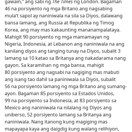
gawain,” ang sabi ng
The Times
ng London. Bagaman
46 na porsiyento ng mga Britano ang nagsabing
mula’t sapol ay naniniwala na sila sa Diyos, dalawang
bansa lamang, ang Russia at Republika ng Timog
Korea, ang may mas kakaunting mananampalataya.
Mahigit 90 porsiyento ng mga mamamayan ng
Nigeria, Indonesia, at Lebanon ang naniniwala na ang
kanilang diyos ang tanging tunay na Diyos, subalit 3
lamang sa 10 katao sa Britanya ang nakadarama nang
gayon. Sa karamihan ng mga bansa, mahigit
80 porsiyento ang nagsabi na nagiging mas mabuti
ang isang tao dahil sa paniniwala sa Diyos, subalit
56 na porsiyento lamang ng mga Britano ang sumang-
ayon. Bagaman 85 porsiyento sa Estados Unidos,
99 na porsiyento sa Indonesia, at 83 porsiyento sa
Mexico ang naniniwala na nilalang ng Diyos ang
uniberso, 52 porsiyento lamang sa Britanya ang
naniniwala. Nang itanong kung magiging mas
mapayapa kaya ang daigdig kung walang relihiyon,