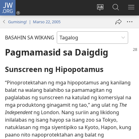
JW.ORG
Mag-
log
Baguhin
Maghana
IPA
In
ang
sa
AN
Gumising! | Marso 22, 2005
(may
wika
JW.ORG
ME
bubukas
ng
BASAHIN SA WIKANG
na
site
bagong
Pagmamasid sa Daigdig
window)
Sunscreen ng Hipopotamus
“Pinoprotektahan ng mga hipopotamus ang kanilang
balat na walang balahibo sa pamamagitan ng
paglalabas ng sunscreen na katulad ng komersiyal na
mga produktong ginagamit ng tao,” ang ulat ng
The
Independent
ng London. Nang suriin ang likidong
inilalabas ng isang hayop sa isang zoo sa Tokyo,
natuklasan ng mga siyentipiko sa Kyoto, Hapon, kung
paano nito napoprotektahan ang balat ng