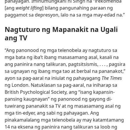
pahayagan. Iminumungkahi ni Singh na “irekomenda
[ang
weight lifting
] bilang pangunahing paraan ng
paggamot sa depresyon, lalo na sa mga may-edad na.”
Nagtuturo ng Mapanakit na Ugali
ang TV
“Ang panonood ng mga telenobela ay nagtuturo sa
mga bata ng iba’t ibang masasamang asal, kasali na
ang paninira nang talikuran, pagtsitsismis, . . . , pagsira
sa ugnayan ng ibang mga tao at berbal na pananakot,”
ayon sa pag-aaral na iniulat ng pahayagang
The Times
ng London. Natuklasan sa pag-aaral, na iniharap sa
British Psychological Society, ang “isang kapansin-
pansing kaugnayan” ng panonood ng gayong di-
tuwirang pananakit sa TV at ng masasamang asal ng
mga tin-edyer, ang sabi ng pahayagan. Ang
pinakamalalang mga telenobela ay may katamtamang
14 na eksena ng paninira nang talikuran sa loob ng