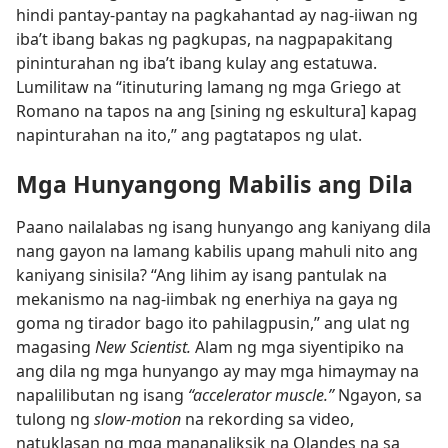
hindi pantay-pantay na pagkahantad ay nag-iiwan ng
iba’t ibang bakas ng pagkupas, na nagpapakitang
pininturahan ng iba’t ibang kulay ang estatuwa.
Lumilitaw na “itinuturing lamang ng mga Griego at
Romano na tapos na ang [sining ng eskultura] kapag
napinturahan na ito,” ang pagtatapos ng ulat.
Mga Hunyangong Mabilis ang Dila
Paano nailalabas ng isang hunyango ang kaniyang dila
nang gayon na lamang kabilis upang mahuli nito ang
kaniyang sinisila? “Ang lihim ay isang pantulak na
mekanismo na nag-iimbak ng enerhiya na gaya ng
goma ng tirador bago ito pahilagpusin,” ang ulat ng
magasing
New Scientist.
Alam ng mga siyentipiko na
ang dila ng mga hunyango ay may mga himaymay na
napalilibutan ng isang
“accelerator muscle.”
Ngayon, sa
tulong ng
slow-motion
na rekording sa video,
natuklasan ng mga mananaliksik na Olandes na sa