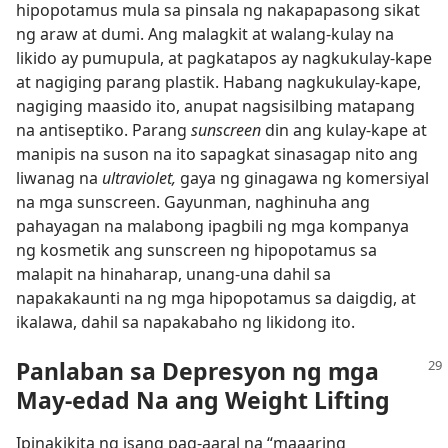
hipopotamus mula sa pinsala ng nakapapasong sikat
ng araw at dumi. Ang malagkit at walang-kulay na
likido ay pumupula, at pagkatapos ay nagkukulay-kape
at nagiging parang plastik. Habang nagkukulay-kape,
nagiging maasido ito, anupat nagsisilbing matapang
na antiseptiko. Parang
sunscreen
din ang kulay-kape at
manipis na suson na ito sapagkat sinasagap nito ang
liwanag na
ultraviolet,
gaya ng ginagawa ng komersiyal
na mga sunscreen. Gayunman, naghinuha ang
pahayagan na malabong ipagbili ng mga kompanya
ng kosmetik ang sunscreen ng hipopotamus sa
malapit na hinaharap, unang-una dahil sa
napakakaunti na ng mga hipopotamus sa daigdig, at
ikalawa, dahil sa napakabaho ng likidong ito.
Panlaban sa Depresyon ng mga
May-edad Na ang Weight Lifting
Ipinakikita ng isang pag-aaral na “maaaring