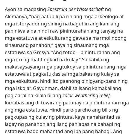
Ayon sa magasing
Spektrum der Wissenschaft
ng
Alemanya, “nag-aatubili pa rin ang mga arkeologo at
mga istoryador ng sining na baguhin ang kanilang
paniniwala na hindi raw pininturahan ang tanyag na
mga estatuwa at eskulturang gawa sa marmol noong
sinaunang panahon,” gaya ng sinaunang mga
estatuwa sa Gresya. “Ang totoo​—pininturahan ang
mga ito ng matitingkad na kulay.” Sa kabila ng
makasaysayang mga pagtukoy sa pininturahang mga
estatuwa at pagkatuklas sa mga bakas ng kulay sa
mga eskultura, hindi ito gaanong binigyang-pansin ng
mga iskolar. Gayunman, dahil sa isang kamakailang
pag-aaral na kilala bilang
color-weathering relief,
lumabas ang di-tuwirang patunay na pininturahan nga
ang mga estatuwa
.
Hindi pare-pareho ang bilis ng
pagkupas ng kulay ng pintura, kaya nahahantad sa
lagay ng panahon ang ilang panlabas na bahagi ng
estatuwa bago mahantad ang iba pang bahagi. Ang