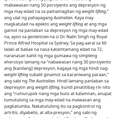
mabawasan nang 50 porsiyento ang depresyon ng
mga may-edad na sa pamamagitan ng
weight lifting
,”
ang ulat ng pahayagang
Australian.
Kaya may
magkatulad na epekto ang
weight lifting
at ang mga
gamot na panlaban sa depresyon ng mga may-edad
na, ayon sa
geriatrician
na si Dr. Nalin Singh ng Royal
Prince Alfred Hospital sa Sydney. Sa pag-aaral sa 60
lalaki at babae na nasa katamtamang edad na 72,
naranasan kahit ng mga gumawa ng simpleng
ehersisyo lamang na “nabawasan nang 30 porsiyento
ang [kanilang] depresyon, kagaya ng mga hindi nag-
weight lifting
subalit ginamot sa karaniwang paraan,”
ang sabi ng
The Australian.
Hindi lamang panlaban sa
depresyon ang
weight lifting,
kundi pinatitibay rin nito
ang “rumurupok nang mga buto at kalamnan, anupat
tumutulong sa mga may-edad na maiwasan ang
pagkatumba. Nakatutulong ito sa pagkontrol ng
artritis, diyabetis, at alta-presyon,” ang sabi ng