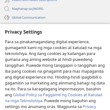
Maghanap sa JW.ORG
Global Communication
Help
Privacy Settings
Donasyon
(may
Para sa pinakamagandang digital experience,
bubukas
gumagamit kami ng mga cookies at katulad na mga
na
Watchtower ONLINE LIBRARY™
teknolohiya. Ang ilang cookies ay kailangan para
(may
bagong
gumana ang aming website at hindi puwedeng
bubukas
window)
®
JW Hub
na
tanggihan. Puwede mong tanggapin o tanggihan ang
(may
bagong
bubukas
iba pang cookies na ginagamit para mas mapaganda
window)
®
JW Library
na
ang digital experience mo. Hinding-hindi ipagbibili o
bagong
gagamitin sa marketing ang alinmang bahagi ng data
window)
®
Watchtower Library
na ito. Para sa karagdagang impormasyon, basahin
ang
Global Policy sa Paggamit ng Cookies at Katulad
na mga Teknolohiya
. Puwede mong baguhin ang
settings mo anumang oras. Magpunta sa
Privacy