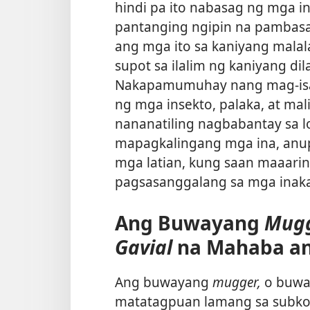
hindi pa ito nabasag ng mga 
pantanging ngipin na pambasa
ang mga ito sa kaniyang malal
supot sa ilalim ng kaniyang di
Nakapamumuhay nang mag-isa
ng mga insekto, palaka, at mal
nananatiling nagbabantay sa 
mapagkalingang mga ina, anu
mga latian, kung saan maaari
pagsasanggalang sa mga inaka
Ang Buwayang
Mug
Gavial
na Mahaba a
Ang buwayang
mugger,
o buway
matatagpuan lamang sa subkon