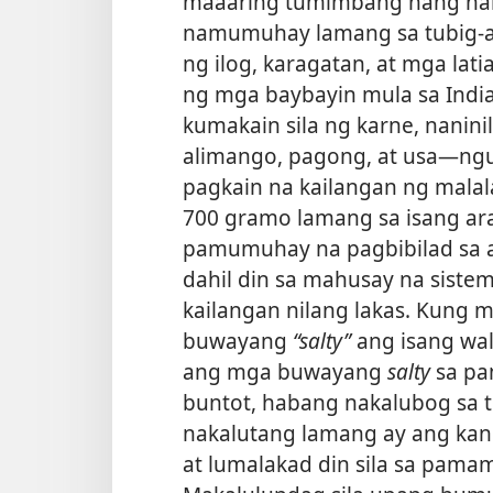
maaaring tumimbang nang hang
namumuhay lamang sa tubig-a
ng ilog, karagatan, at mga la
ng mga baybayin mula sa India
kumakain sila ng karne, naninil
alimango, pagong, at usa​—ng
pagkain na kailangan ng mala
700 gramo lamang sa isang araw
pamumuhay na pagbibilad sa a
dahil din sa mahusay na siste
kailangan nilang lakas. Kung 
buwayang
“salty”
ang isang wa
ang mga buwayang
salty
sa pa
buntot, habang nakalubog sa t
nakalutang lamang ay ang kan
at lumalakad din sila sa pama