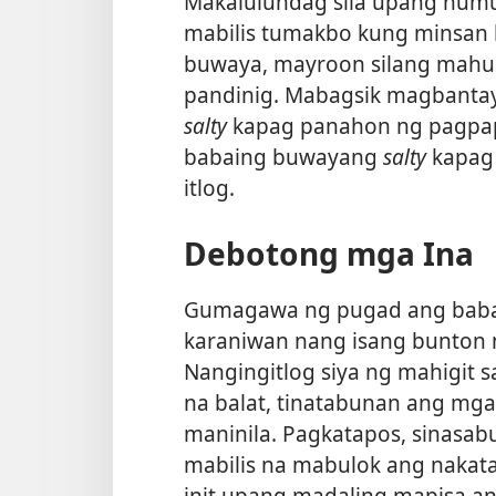
Makalulundag sila upang humuli
mabilis tumakbo kung minsan k
buwaya, mayroon silang mahus
pandinig. Mabagsik magbantay
salty
kapag panahon ng pagpap
babaing buwayang
salty
kapag 
itlog.
Debotong mga Ina
Gumagawa ng pugad ang babai
karaniwan nang isang bunton 
Nangingitlog siya ng mahigit s
na balat, tinatabunan ang mga
maninila. Pagkatapos, sinasa
mabilis na mabulok ang nakata
init upang
madaling mapisa an