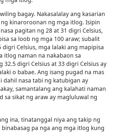
iling bagay. Nakasalalay ang kasarian
ng kinaroroonan ng mga itlog. Isipin
nasa pagitan ng 28 at 31 digri Celsius,
sa sa loob ng mga 100 araw; subalit
digri Celsius, mga lalaki ang mapipisa
ga itlog naman na nakabaon sa
2.5 digri Celsius at 33 digri Celsius ay
alaki o babae. Ang isang pugad na mas
 dahil nasa tabi ng katubigan ay
akay, samantalang ang kalahati naman
d sa sikat ng araw ay magluluwal ng
g ina, tinatanggal niya ang takip ng
 binabasag pa nga ang mga itlog kung