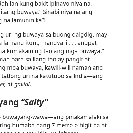
ahilan kung bakit ipinayo niya na,
isang buwaya.” Sinabi niya na ang
 na lamunin ka”!
 uri ng buwaya sa buong daigdig, may
a lamang itong mangyari . . . anupat
 na kumakain ng tao ang mga buwaya.”
an para sa ilang tao ay pangit at
ng mga buwaya, kawili-wili naman ang
g tatlong uri na katutubo sa India​—ang
er,
at
gavial.
ayang
“Salty”
 buwayang-wawa​—ang pinakamalaki sa
ring humaba nang 7 metro o higit pa at