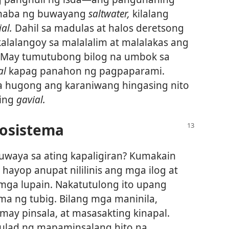
ghaba ng buwayang
saltwater,
kilalang
al.
Dahil sa madulas at halos deretsong
kalalangoy sa malalalim at malalakas ang
a. May tumutubong bilog na umbok sa
al
kapag panahon ng pagpaparami.
na hugong ang karaniwang hingasing nito
aing
gavial.
kosistema
waya sa ating kapaligiran? Kumakain
 hayop anupat nililinis ang mga ilog at
 mga lupain. Nakatutulong ito upang
ma ng tubig. Bilang mga maninila,
 may pinsala, at masasakting kinapal.
tulad ng mapaminsalang hito na