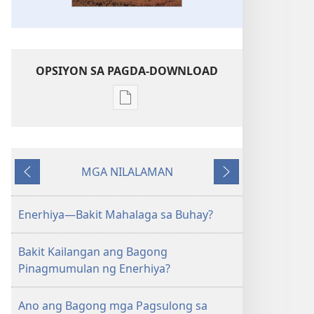
OPSIYON SA PAGDA-DOWNLOAD
Opsiyon
sa
pagda-
download
MGA NILALAMAN
ng
Nauna
Susunod
publikasyon
MAGASIN
Enerhiya—Bakit Mahalaga sa Buhay?
Marso 8,
2005
Bakit Kailangan ang Bagong
Pinagmumulan ng Enerhiya?
Ano ang Bagong mga Pagsulong sa