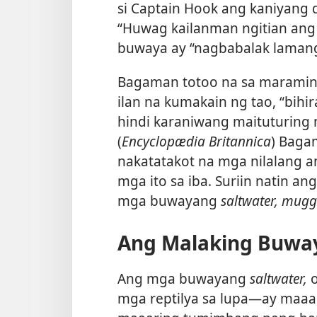
si Captain Hook ang kaniyang d
“Huwag kailanman ngitian ang 
buwaya ay “nagbabalak lamang
Bagaman totoo na sa maraming
ilan na kumakain ng tao, “bihir
hindi karaniwang maituturing
(
Encyclopædia Britannica
) Bagam
nakatatakot na mga nilalang a
mga ito sa iba. Suriin natin an
mga buwayang
saltwater, mugg
Ang Malaking Buw
Ang mga buwayang
saltwater,
o
mga reptilya sa lupa​—ay maaa