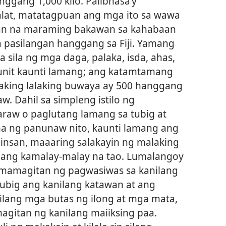
gang 1,000 kilo. Palibhasa’y
lat, matatagpuan ang mga ito sa wawa
tian na maraming bakawan sa kahabaan
 pasilangan hanggang sa Fiji. Yamang
a sila ng mga daga, palaka, isda, ahas,
unit kaunti lamang; ang katamtamang
laking lalaking buwaya ay 500 hanggang
. Dahil sa simpleng istilo ng
raw o paglutang lamang sa tubig at
ma ng panunaw nito, kaunti lamang ang
minsan, maaaring salakayin ng malaking
lang kamalay-malay na tao. Lumalangoy
mamagitan ng pagwasiwas sa kanilang
ubig ang kanilang katawan at ang
ilang mga butas ng ilong at mga mata,
magitan ng kanilang maiiksing paa.