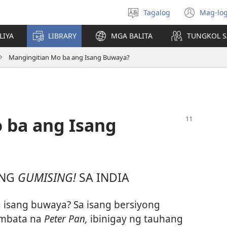
Tagalog
Mag-log
Pumili
(may
ng
bub
LIYA
LIBRARY
MGA BALITA
TUNGKOL S
wika
na
bag
Mangingitian Mo ba ang Isang Buwaya?
wind
 ba ang Isang
 NG
GUMISING!
SA INDIA
 isang buwaya? Sa isang bersiyong
ambata na
Peter Pan,
ibinigay ng tauhang