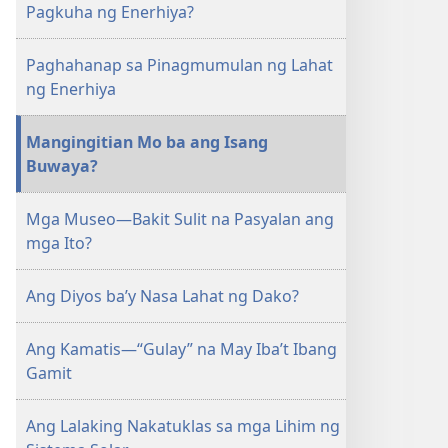
Pagkuha ng Enerhiya?
Paghahanap sa Pinagmumulan ng Lahat
ng Enerhiya
Mangingitian Mo ba ang Isang
Buwaya?
Mga Museo—Bakit Sulit na Pasyalan ang
mga Ito?
Ang Diyos ba’y Nasa Lahat ng Dako?
Ang Kamatis—“Gulay” na May Iba’t Ibang
Gamit
Ang Lalaking Nakatuklas sa mga Lihim ng