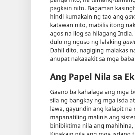
pagkain nito. Bagaman kasin
hindi kumakain ng tao ang
gavi
katawan nito, mabilis itong na
agos na ilog sa hilagang Indi
dulo ng nguso ng lalaking
gavi
Dahil dito, nagiging malakas 
anupat nakaaakit sa mga bab
Ang Papel Nila sa E
Gaano ba kahalaga ang mga bu
sila ng bangkay ng mga isda at
lawa, gayundin ang kalapit na
mapanatiling malinis ang siste
binibiktima nila ang mahihina,
Kinakain nila ang mga isdang 