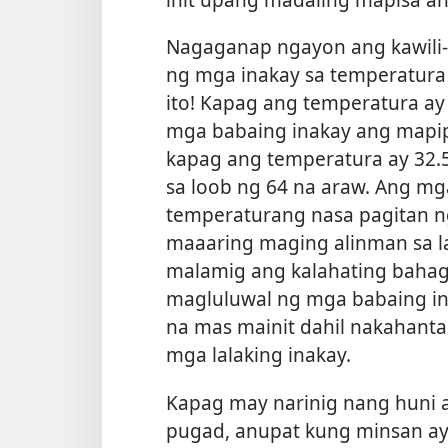
Nagaganap ngayon ang kawili-w
ng mga inakay sa temperatura 
ito! Kapag ang temperatura ay 
mga babaing inakay ang mapipi
kapag ang temperatura ay 32.5 
sa loob ng 64 na araw. Ang m
temperaturang nasa pagitan ng 3
maaaring maging alinman sa l
malamig ang kalahating bahagi
magluluwal ng mga babaing in
na mas mainit dahil nakahanta
mga lalaking inakay.
Kapag may narinig nang huni an
pugad, anupat kung minsan ay