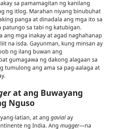
inakay sa pamamagitan ng kanilang
g ng itlog. Marahan niyang binubuhat
aking panga at dinadala ang mga ito sa
la patungo sa tabi ng katubigan.
 ang mga inakay at agad naghahanap
iliit na isda. Gayunman, kung minsan ay
loob ng ilang buwan ang
pat gumagawa ng dakong alagaan sa
ng tumulong ang ama sa pag-aalaga at
y.
ger
at ang Buwayang
ng Nguso
ang-latian, at ang
gavial
ay
tinente ng India. Ang
mugger​—
na