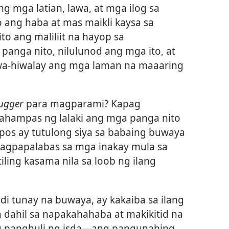
g mga latian, lawa, at mga ilog sa
 ang haba at mas maikli kaysa sa
to ang maliliit na hayop sa
anga nito, nilulunod ang mga ito, at
a-hiwalay ang mga laman na maaaring
ugger
para magparami? Kapag
ahampas ng lalaki ang mga panga nito
pos ay tutulong siya sa babaing buwaya
pagpapalabas sa mga inakay mula sa
iling kasama nila sa loob ng ilang
di tunay na buwaya, ay kakaiba sa ilang
a dahil sa napakahahaba at makikitid na
 panghuli ng isda​—ang pangunahing