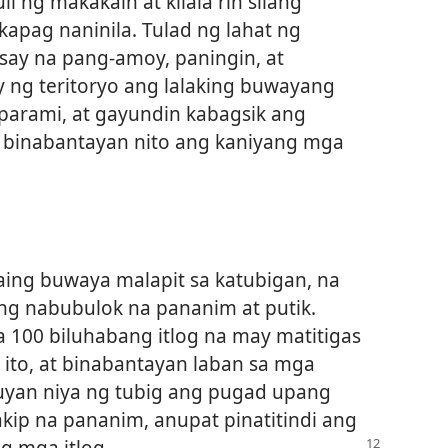
 ng makakain at kilala rin silang
apag naninila. Tulad ng lahat ng
ay na pang-amoy, paningin, at
 ng teritoryo ang lalaking buwayang
arami, at gayundin kabagsik ang
binabantayan nito ang kaniyang mga
ng buwaya malapit sa katubigan, na
ng nabubulok na pananim at putik.
a 100 biluhabang itlog na may matitigas
 ito, at binabantayan laban sa mga
buyan niya ng tubig ang pugad upang
kip na pananim, anupat pinatitindi ang
g mga itlog.