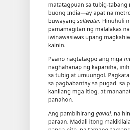
matatagpuan sa tubig-tabang n
buong India​—ay apat na metro
buwayang
saltwater.
Hinuhuli ni
pamamagitan ng malalakas na p
iwinawasiwas upang magkahiw
kainin.
Paano nagtatagpo ang mga
m
naghahanap ng kapareha, inih
sa tubig at umuungol. Pagkata
sa pagbabantay sa pugad, sa 
kanilang mga itlog, at mananat
panahon.
Ang pambihirang
gavial,
na hin
paraan. Madali itong makikilal
panga nito, na tamang-tamang