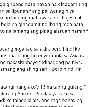
mga gripong nasa nayon na ginagamit ng
 sa lipunan,” ang paliwanag niya.
di man lamang mahawakan ni Rajesh at
 bola na ginagamit ng ibang mga bata
to na lamang ang pinaglalaruan namin,”
ang mga tao sa akin, pero hindi ko
hristina, isang tin-edyer mula sa Asia na
ng nakasisiphayo,” idinagdag pa niya.
amang ang aking sarili, pero hindi rin
tangi nang ako’y 16 na taóng gulang,”
nlurang Aprika. “Pinalalayas ako sa
i ko talaga kilala. Ang mga bahay ng
. Hindi pinayagan ang tatay ko na