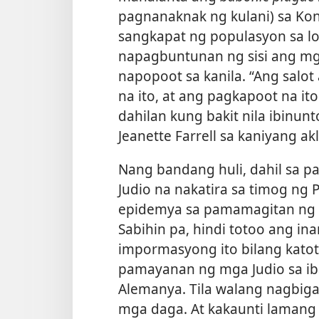
pagnanaknak ng kulani) sa Kon
sangkapat ng populasyon sa l
napagbuntunan ng sisi ang m
napopoot sa kanila. “Ang salo
na ito, at ang pagkapoot na it
dahilan kung bakit nila ibinunt
Jeanette Farrell sa kaniyang ak
Nang bandang huli, dahil sa pa
Judio na nakatira sa timog ng 
epidemya sa pamamagitan ng p
Sabihin pa, hindi totoo ang ina
impormasyong ito bilang katot
pamayanan ng mga Judio sa iba’
Alemanya. Tila walang nagbiga
mga daga. At kakaunti lamang