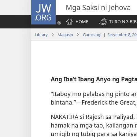
JW.ORG
Mga Saksi ni Jehova
HOME
TURO NG BIB
Library
Magasin
Gumising! | Setyembre 8, 20
Ang Iba’t Ibang Anyo ng Pagt
“Itaboy mo palabas ng pinto a
bintana.”​—Frederick the Great,
NAKATIRA si Rajesh sa Paliyad,
hamak na mga tao, kailangan
umigib ng tubig para sa kaniya