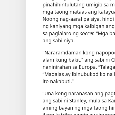
pinahihintulutang umigib sa 
mga taong mataas ang katayuan
Noong nag-aaral pa siya, hin
ng kaniyang mga kaibigan ang
sa paglalaro ng
soccer.
“Mga ba
ang sabi niya.
“Nararamdaman kong napopoot 
alam kung bakit,” ang sabi ni C
naninirahan sa Europa. “Talaga
“Madalas ay ibinubukod ko na l
ito nakabuti.”
“Una kong naranasan ang pagta
ang sabi ni Stanley, mula sa Ka
aming bayan ng mga taong hind
ilang katribo namin ay sinunog