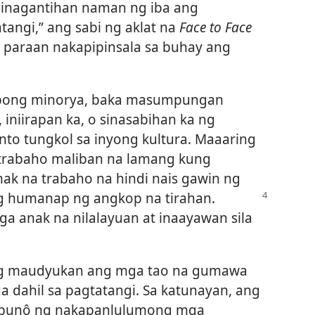
. Ginagantihan naman ng iba ang
tangi,” ang sabi ng aklat na
Face to Face
 paraan nakapipinsala sa buhay ang
rupong minorya, baka masumpungan
iniirapan ka, o sinasabihan ka ng
o tungkol sa inyong kultura. Maaaring
rabaho maliban na lamang kung
ak na trabaho na hindi nais gawin ng
 humanap ng angkop na tirahan.
 anak na nilalayuan at inaayawan sila
g maudyukan ang mga tao na gumawa
 dahil sa pagtatangi. Sa katunayan, ang
 punô ng nakapanlulumong mga