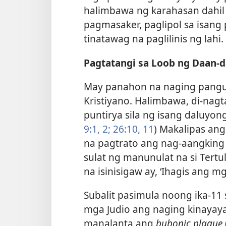
halimbawa ng karahasan dahil
pagmasaker, paglipol sa isang 
tinatawag na paglilinis ng lahi.
Pagtatangi sa Loob ng Daan-
May panahon na naging pangu
Kristiyano. Halimbawa, di-nagt
puntirya sila ng isang daluyon
9:1, 2;
26:10, 11
) Makalipas ang
na pagtrato ang nag-aangking 
sulat ng manunulat na si Tertu
na isinisigaw ay, ‘Ihagis ang m
Subalit pasimula noong ika-11
mga Judio ang naging kinayay
manalanta ang
bubonic plague