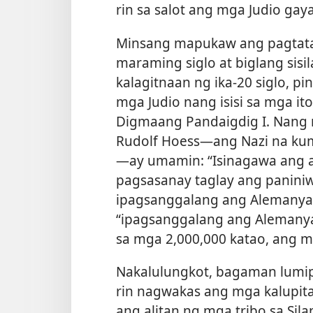
rin sa salot ang mga Judio gaya
Minsang mapukaw ang pagtatan
maraming siglo at biglang sisi
kalagitnaan ng ika-20 siglo, pi
mga Judio nang isisi sa mga i
Digmaang Pandaigdig I. Nang 
Rudolf Hoess​—ang Nazi na ku
—ay umamin: “Isinagawa ang am
pagsasanay taglay ang panini
ipagsanggalang ang Alemanya 
“ipagsanggalang ang Alemanya
sa mga 2,000,000 katao, ang m
Nakalulungkot, bagaman lumip
rin nagwakas ang mga kalupit
ang alitan ng mga tribo sa Sil