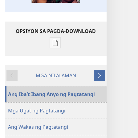
OPSIYON SA PAGDA-DOWNLOAD
Opsiyon
sa
pagda-
download
MGA NILALAMAN
ng
Nauna
Susunod
publikasyon
GUMISING!
Ang Iba’t Ibang Anyo ng Pagtatangi
Setyembre 8,
2004
Mga Ugat ng Pagtatangi
Ang Wakas ng Pagtatangi