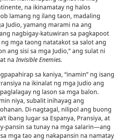
tinente, na ikinamatay ng halos
oob lamang ng ilang taon, madaling
ga Judio, yamang marami na ang
t ang nagbigay-katuwiran sa pagkapoot
o ng mga taong natatakot sa salot ang
on ang sisi sa mga Judio,” ang sulat ni
lat na
Invisible Enemies.
gpapahirap sa kaniya, “inamin” ng isang
Pransiya na ikinalat ng mga Judio ang
aglalagay ng lason sa mga balon.
min niya, subalit inihayag ang
ohanan. Di-nagtagal, nilipol ang buong
t ibang lugar sa Espanya, Pransiya, at
y-pansin sa tunay na mga salarin​—ang
 sa mga tao ang nakapansin na namatay