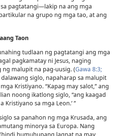
 sa pagtatangi​—lakip na ang mga
partikular na grupo ng mga tao, at ang
daang Taon
nahing tudlaan ng pagtatangi ang mga
agal pagkamatay ni Jesus, naging
g ng malupit na pag-uusig. (
Gawa 8:3;
 dalawang siglo, napaharap sa malupit
mga Kristiyano. “Kapag may salot,” ang
llian noong ikatlong siglo, “ang kaagad
ga Kristiyano sa mga Leon.’ ”
 siglo sa panahon ng mga Krusada, ang
amutang minorya sa Europa. Nang
(hindi humuhupang lagnat na may