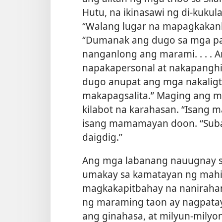
Hutu, na ikinasawi ng di-kukul
“Walang lugar na mapagkakan
“Dumanak ang dugo sa mga pa
nanganlong ang marami. . . .
napakapersonal at nakapanghih
dugo anupat ang mga nakaligta
makapagsalita.” Maging ang mga
kilabot na karahasan. “Isang m
isang mamamayan doon. “Subali
daigdig.”
Ang mga labanang nauugnay sa
umakay sa kamatayan ng mahig
magkakapitbahay na naniraha
ng maraming taon ay nagpataya
ang ginahasa, at milyun-milyo