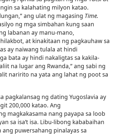
angin sa kalahating milyon katao.
lungan,” ang ulat ng magasing
Time.
silyo ng mga simbahan kung saan
 Ang labanan ay manu-mano,
ilakbot, at kinakitaan ng pagkauhaw sa
s ay naiwang tulala at hindi
 bata ay hindi nakaligtas sa kakila-
aliit na lugar ang Rwanda,” ang sabi ng
t naririto na yata ang lahat ng poot sa
 pagkalansag ng dating Yugoslavia ay
it 200,000 katao. Ang
ng magkakasama nang payapa sa loob
n sa isa’t isa. Libu-libong kababaihan
n ang puwersahang pinalayas sa