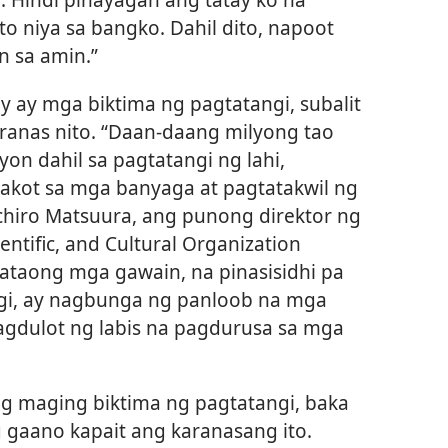
o niya sa bangko. Dahil dito, napoot
n sa amin.”
ley ay mga biktima ng pagtatangi, subalit
aranas nito. “Daan-daang milyong tao
on dahil sa pagtatangi ng lahi,
takot sa mga banyaga at pagtatakwil ng
ichiro Matsuura, ang punong direktor ng
entific, and Cultural Organization
ataong mga gawain, na pinasisidhi pa
gi, ay nagbunga ng panloob na mga
agdulot ng labis na pagdurusa sa mga
g maging biktima ng pagtatangi, baka
gaano kapait ang karanasang ito.