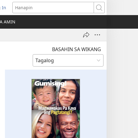
 In
Hanapin
ukas
A AMIN
ong
ow)
BASAHIN SA WIKANG