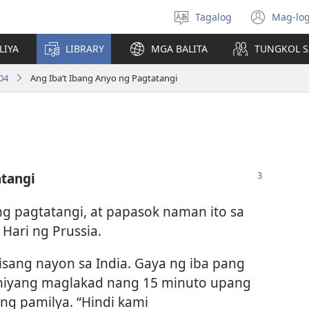
Tagalog
Mag-log
Pumili
(may
ng
bub
LIYA
LIBRARY
MGA BALITA
TUNGKOL S
wika
na
bag
04
Ang Iba’t Ibang Anyo ng Pagtatangi
wind
atangi
ng pagtatangi, at papasok naman ito sa
 Hari ng Prussia.
 isang nayon sa India. Gaya ng iba pang
 niyang maglakad nang 15 minuto upang
ng pamilya. “Hindi kami