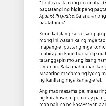
“Tinitiis na lamang ito ng iba
pagtatangi ng higit pang pagta
Against Prejudice.
Sa anu-anong
pagtatangi?
Kung kabilang ka sa isang g
mong iniiwasan ka ng mga tao, 
mapang-alipustang mga koment
mahirapan kang humanap ng t
tatanggapin mo ang isang ham
sinuman. Baka
mahirapan kang
Maaaring madama ng iyong mga
ng kanilang mga kamag-aral.
Ang mas masama pa, maaarin
ng karahasan o pumatay pa nga
mga pahina ng kasaysayan ay