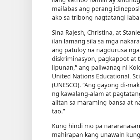
mailabas ang perang idineposit
ako sa tribong nagtatangi laba
Sina Rajesh, Christina, at Stan
ilan lamang sila sa mga nakar
ang patuloy na nagdurusa ngay
diskriminasyon, pagkapoot at 
lipunan,” ang paliwanag ni Ko
United Nations Educational, Sci
(UNESCO). “Ang gayong di-mak
ng kawalang-alam at pagtatan
alitan sa maraming bansa at n
tao.”
Kung hindi mo pa nararanasan
mahirapan kang unawain kung 