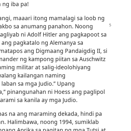
 ng iba pa!
gi, maaari itong mamalagi sa loob ng
lakbo
sa anumang panahon. Noong
nagliyab ni Adolf Hitler ang pagkapoot sa
to ang pagkatalo ng Alemanya sa
matapos ang Digmaang Pandaigdig II, si
mander ng kampong piitan sa Auschwitz​
ing militar at salig-ideolohiyang
walang kailangan naming
laban sa mga Judio.” Upang
,” pinangunahan ni Hoess ang paglipol
arami sa kanila ay mga Judio.
as na ang maraming dekada, hindi pa
an. Halimbawa, noong 1994, sumiklab
angang Aprika sa pagitan ng mga Tutsi at