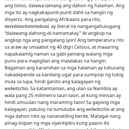
ang totoo, dalawa lamang ang dahon ng halaman. Ang
mga ito ay nagkakapunit-punit dahil sa hangin ng
disyerto. Ang pangalang Afrikaans para rito,
tweeblaarkanniedood,
ay literal na nangangahulugang
“dalawang-dahong-di-namamatay.” At angkop na
angkop nga ang pangalang iyon! Ang temperatura rito
sa araw ay umaabot ng 40 digri Celsius, at maaaring
napakalamig naman sa gabi yamang walang mga
puno para mapigilan ang malalakas na hangin.
Bagaman ang karamihan sa mga halaman ay lubusang
nakadepende sa kanilang ugat para sumipsip ng tubig
mula sa lupa, hindi ganito ang kalagayan ng
welwitschia.
Sa katamtaman, ang ulan sa Namibia ay
wala pang 25 milimetro taun-taon, at kung minsan ay
hindi umuulan nang maraming taon! Sa gayong mga
kalagayan, patuloy na tumutubo ang
welwitschia
at ang
mga dahon nito ay nananatiling berde. Matagal nang
pinag-iisipan ng mga siyentipiko kung paano ito