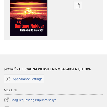
Opsiyon
sa
pagda-
download
ng
publikasyon
GUMISING!
Marso 8,
2004
®
JW.ORG
/ OPISYAL NA WEBSITE NG MGA SAKSI NI JEHOVA
Appearance Settings
Mga Link
Mag-request ng Pupunta sa Iyo