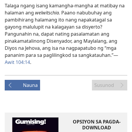
Talaga ngang isang kamangha-mangha at matibay na
halaman ang
welwitschia.
Paano nabubuhay ang
pambihirang halamang ito nang napakatagal sa
gayong malulupit na kalagayan sa disyerto?
Pangunahin na, dapat nating pasalamatan ang
pinakamatalinong Disenyador, ang Maylalang, ang
Diyos na Jehova, ang isa na nagpapatubo ng “mga
pananim para sa paglilingkod sa sangkatauhan.”​—
Awit 104:14
.
Nauna
Susunod
OPSIYON SA PAGDA-
DOWNLOAD