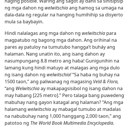
naging posible. Waring ang sagot ay dahil sa sinisipsip
ng mga dahon ng
welwitschia
ang hamog sa umaga na
dala-dala ng regular na hanging humihihip sa disyerto
mula sa baybayin.
Hindi nalalagas ang mga dahon ng
welwitschia
para
magpatubo ng bagong mga dahon. Ang orihinal na
pares ay patuloy na tumutubo hangga’t buháy ang
halaman. Nang unatin ito, ang isang dahon ay
nasumpungang 8.8 metro ang haba! Gunigunihin na
lamang kung hindi matuyo at malagas ang mga dulo
ng isang dahon ng
welwitschia!
“Sa haba ng buhay na
1500 taon,” ang paliwanag ng magasing
Veld & Flora,
“ang
Welwitschia
ay makapagsisibol ng isang dahon na
may habang [225 metro].” Pero talaga bang puwedeng
mabuhay nang gayon katagal ang halaman? “Ang mga
halamang
welwitschia
ay mabagal tumubo at madalas
na nabubuhay nang 1,000 hanggang 2,000 taon,” ang
patotoo ng
The World Book Multimedia Encyclopedia.