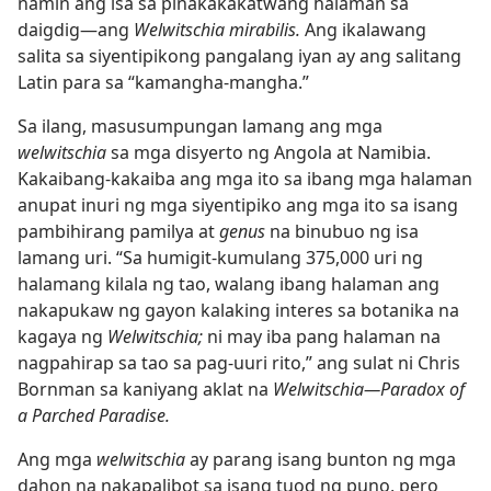
namin ang isa sa pinakakakatwang halaman sa
daigdig​—ang
Welwitschia mirabilis.
Ang ikalawang
salita sa siyentipikong pangalang iyan ay ang salitang
Latin para sa “kamangha-mangha.”
Sa ilang, masusumpungan lamang ang mga
welwitschia
sa mga disyerto ng Angola at Namibia.
Kakaibang-kakaiba ang mga ito sa ibang mga halaman
anupat inuri ng mga siyentipiko ang mga ito sa isang
pambihirang pamilya at
genus
na binubuo ng isa
lamang uri. “Sa humigit-kumulang 375,000 uri ng
halamang kilala ng tao, walang ibang halaman ang
nakapukaw ng gayon kalaking interes sa botanika na
kagaya ng
Welwitschia;
ni may iba pang halaman na
nagpahirap sa tao sa pag-uuri rito,” ang sulat ni Chris
Bornman sa kaniyang aklat na
Welwitschia​—Paradox of
a Parched Paradise.
Ang mga
welwitschia
ay parang isang bunton ng mga
dahon na nakapalibot sa isang tuod ng puno, pero