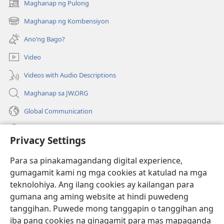
Maghanap ng Pulong
(may
bubukas
Maghanap ng Kombensiyon
(may
na
bubukas
bagong
Ano’ng Bago?
na
window)
bagong
Video
window)
Videos with Audio Descriptions
Maghanap sa JW.ORG
Global Communication
Help
Privacy Settings
Donasyon
(may
Para sa pinakamagandang digital experience,
bubukas
gumagamit kami ng mga cookies at katulad na mga
na
Watchtower ONLINE LIBRARY™
teknolohiya. Ang ilang cookies ay kailangan para
(may
bagong
gumana ang aming website at hindi puwedeng
bubukas
window)
®
JW Hub
na
tanggihan. Puwede mong tanggapin o tanggihan ang
(may
bagong
bubukas
iba pang cookies na ginagamit para mas mapaganda