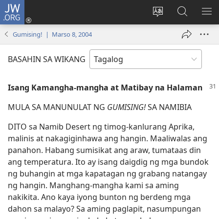
JW.ORG
Mag-
log
Baguhin
Maghana
IPA
In
ang
sa
AN
Gumising! | Marso 8, 2004
(may
wika
JW.ORG
ME
bubukas
ng
BASAHIN SA WIKANG
na
site
bagong
Isang Kamangha-mangha at Matibay na Halaman
window)
MULA SA MANUNULAT NG
GUMISING!
SA NAMIBIA
DITO sa Namib Desert ng timog-kanlurang Aprika,
malinis at nakagiginhawa ang hangin. Maaliwalas ang
panahon. Habang sumisikat ang araw, tumataas din
ang temperatura. Ito ay isang daigdig ng mga bundok
ng buhangin at mga kapatagan ng grabang natangay
ng hangin. Manghang-mangha kami sa aming
nakikita. Ano kaya iyong bunton ng berdeng mga
dahon sa malayo? Sa aming paglapit, nasumpungan