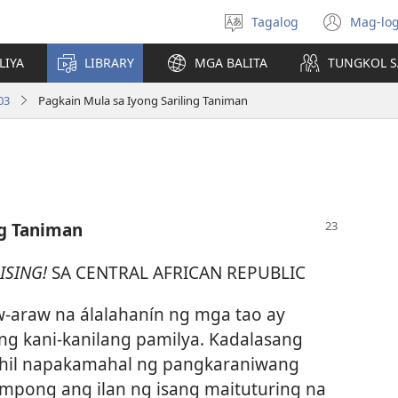
Tagalog
Mag-log
Pumili
(may
ng
bub
LIYA
LIBRARY
MGA BALITA
TUNGKOL S
wika
na
bag
03
Pagkain Mula sa Iyong Sariling Taniman
wind
ng Taniman
ISING!
SA CENTRAL AFRICAN REPUBLIC
-araw na álalahanín ng mga tao ay
ng kani-kanilang pamilya. Kadalasang
ahil napakamahal ng pangkaraniwang
pong ang ilan ng isang maituturing na