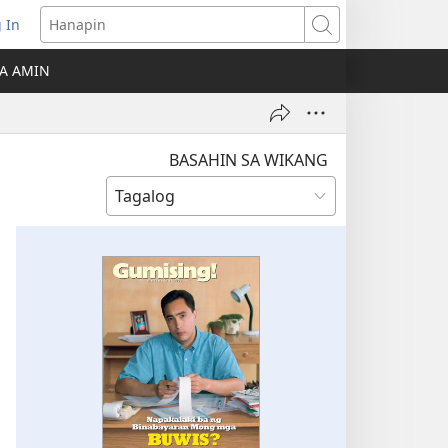
 In
Hanapin
ukas
A AMIN
ong
ow)
BASAHIN SA WIKANG