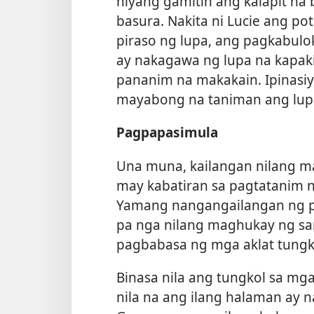
niyang gamitin ang kalapit na
basura. Nakita ni Lucie ang pote
piraso ng lupa, ang
pagkabulok
ay nakagawa ng lupa na kapa
pananim na makakain. Ipinasiy
mayabong na taniman ang lup
Pagpapasimula
Una muna, kailangan nilang mag
may kabatiran sa pagtatanim ng
Yamang nangangailangan ng pa
pa nga nilang maghukay ng sar
pagbabasa ng mga aklat tungk
Binasa nila ang tungkol sa mg
nila na ang ilang halaman ay