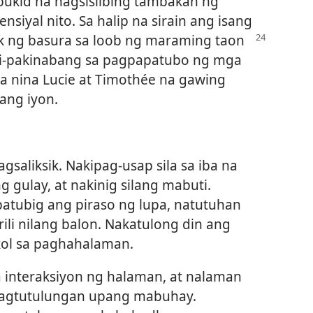
 bukid na nagsisilbing tambakan ng
nsiyal nito. Sa halip na sirain ang isang
 ng basura sa loob ng maraming taon
ki-pakinabang sa pagpapatubo ng mga
a nina Lucie at Timothée na gawing
ang iyon.
saliksik. Nakipag-usap sila sa iba na
 gulay, at nakinig silang mabuti.
tubig ang piraso ng lupa, natutuhan
ili nilang balon. Nakatulong din ang
ol sa paghahalaman.
a interaksiyon ng halaman, at nalaman
 nagtutulungan upang mabuhay.