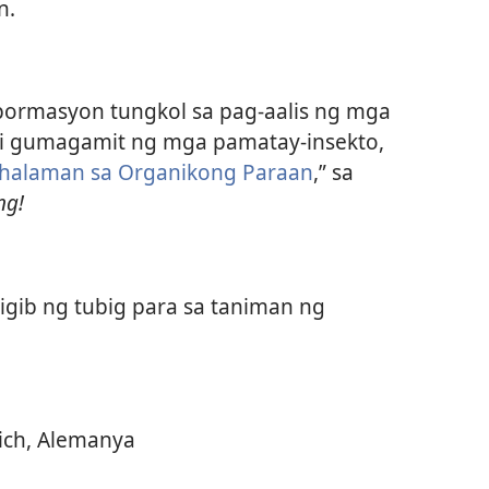
n.
pormasyon tungkol sa pag-aalis ng mga
i gumagamit ng mga pamatay-insekto,
halaman sa Organikong Paraan
,” sa
ng!
iigib ng tubig para sa taniman ng
ich, Alemanya