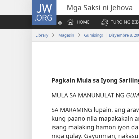
JW.ORG
Mga Saksi ni Jehova
HOME
TURO NG BIB
Library
Magasin
Gumising! | Disyembre 8, 20
Pagkain Mula sa Iyong Sarili
MULA SA MANUNULAT NG
GUM
SA MARAMING lupain, ang araw
kung paano nila mapakakain a
isang malaking hamon iyon d
mga gulay. Gayunman, nakasum