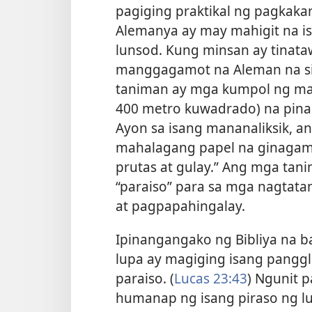
pagiging praktikal ng pagkaka
Alemanya ay may mahigit na is
lunsod. Kung minsan ay tinata
manggagamot na Aleman na si 
taniman ay mga kumpol ng mali
400 metro kuwadrado) na pina
Ayon sa isang mananaliksik, an
mahalagang papel na ginagam
prutas at gulay.” Ang mga tani
“paraiso” para sa mga nagtata
at pagpapahingalay.
Ipinangangako ng Bibliya na b
lupa ay magiging isang pangg
paraiso. (
Lucas 23:43
) Ngunit 
humanap ng isang piraso ng lu