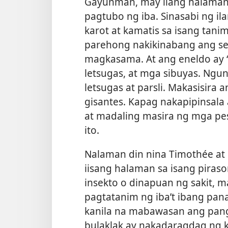
Gayunman, may ilang halaman
pagtubo ng iba. Sinasabi ng 
karot at kamatis sa isang tan
parehong nakikinabang ang sel
magkasama. At ang eneldo ay “
letsugas, at mga sibuyas. Ngu
letsugas at parsli. Makasisira 
gisantes. Kapag nakapipinsala 
at madaling masira ng mga pe
ito.
Nalaman din nina Timothée at
iisang halaman sa isang piraso
insekto o dinapuan ng sakit, m
pagtatanim ng iba’t ibang pan
kanila na mabawasan ang pang
bulaklak ay nakadaragdag ng k