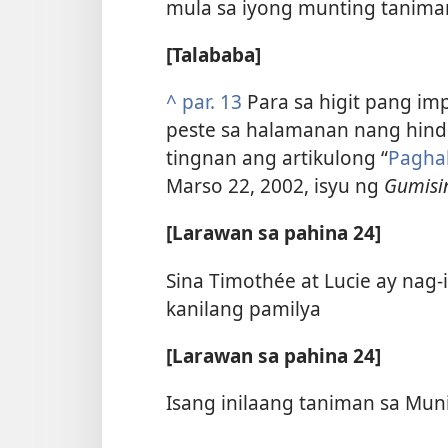
mula sa iyong munting tanima
[Talababa]
^
par. 13
Para sa higit pang im
peste sa halamanan nang hind
tingnan ang artikulong “
Pagha
Marso 22, 2002, isyu ng
Gumisi
[Larawan sa pahina 24]
Sina Timothée at Lucie ay nag-
kanilang pamilya
[Larawan sa pahina 24]
Isang inilaang taniman sa Mun