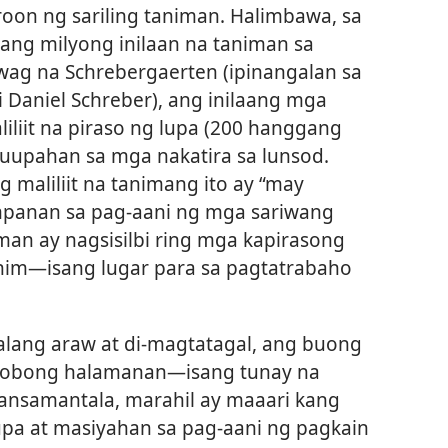
roon ng sariling taniman. Halimbawa, sa
ang milyong inilaan na taniman sa
wag na Schrebergaerten (ipinangalan sa
Daniel Schreber), ang inilaang mga
liit na piraso ng lupa (200 hanggang
uupahan sa mga nakatira sa lunsod.
g maliliit na tanimang ito ay “may
panan sa pag-aani ng mga sariwang
man ay nagsisilbi ring mga kapirasong
nim​—isang lugar para sa pagtatrabaho
alang araw at di-magtatagal, ang buong
lobong halamanan​—isang tunay na
pansamantala, marahil ay maaari kang
pa at masiyahan sa pag-aani ng pagkain