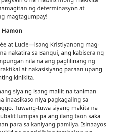
amamagitan ng determinasyon at
ang magtagumpay!
sa Hamon
e at Lucie​—isang Kristiyanong mag-
a nakatira sa Bangui, ang kabisera ng
umpungan nila na ang paglilinang ng
 praktikal at nakasisiyang paraan upang
ing kinikita.
nang siya ng isang maliit na taniman
a inaasikaso niya pagkagaling sa
inggo. Tuwang-tuwa siyang makita na
balit lumipas pa ang ilang taon saka
man para sa kaniyang pamilya. Isinaayos