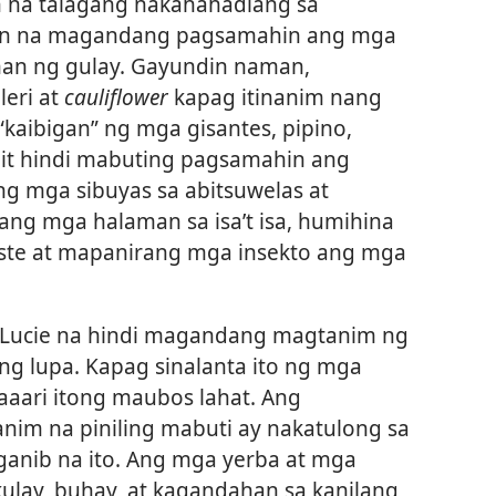
 na talagang nakahahadlang sa
ilan na magandang pagsamahin ang mga
iman ng gulay. Gayundin naman,
eri at
cauliflower
kapag itinanim nang
kaibigan” ng mga gisantes, pipino,
nit hindi mabuting pagsamahin ang
ang mga sibuyas sa abitsuwelas at
ang mga halaman sa isa’t isa, humihina
ste at mapanirang mga insekto ang mga
 Lucie na hindi magandang magtanim ng
ng lupa. Kapag sinalanta ito ng mga
aaari itong maubos lahat. Ang
anim na piniling mabuti ay nakatulong sa
anib na ito. Ang mga yerba at mga
ulay, buhay, at kagandahan sa kanilang