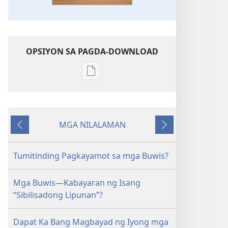
OPSIYON SA PAGDA-DOWNLOAD
Opsiyon
sa
pagda-
download
MGA NILALAMAN
ng
Nauna
Susunod
publikasyon
MAGASIN
Tumitinding Pagkayamot sa mga Buwis?
Disyembre 8,
2003
Mga Buwis—Kabayaran ng Isang
“Sibilisadong Lipunan”?
Dapat Ka Bang Magbayad ng Iyong mga