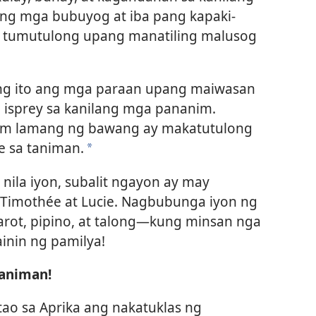
 ng mga bubuyog at iba pang kapaki-
a tumutulong upang manatiling malusog
ng ito ang mga paraan upang maiwasan
 isprey sa kanilang mga pananim.
nim lamang ng bawang ay makatutulong
e sa taniman.
*
nila iyon, subalit ngayon ay may
Timothée at Lucie. Nagbubunga iyon ng
karot, pipino, at talong​—kung minsan nga
inin ng pamilya!
Taniman!
ao sa Aprika ang nakatuklas ng