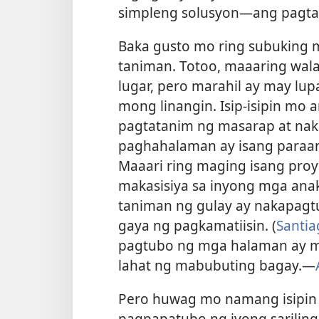
simpleng solusyon​—ang pagtat
Baka gusto mo ring subuking ma
taniman. Totoo, maaaring wala
lugar, pero marahil ay may lup
mong linangin. Isip-isipin mo 
pagtatanim ng masarap at na
paghahalaman ay isang paraan
Maaari ring maging isang proy
makasisiya sa inyong mga anak
taniman ng gulay ay nakapagt
gaya ng pagkamatiisin. (
Santia
pagtubo ng mga halaman ay ma
lahat ng mabubuting bagay.​—
Pero huwag mo namang isipin 
pagpapatubo ng iyong sariling