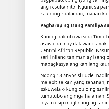
ang resulta nito. Ngunit sa p
kaunting kaalaman, maaari k
Pagharap ng Isang Pamilya 
Kuning halimbawa sina Timothé
asawa na may dalawang anak, n
Central African Republic. Nas
sarili nilang taniman ay isang
mapagkasya ang kanilang kaunt
Noong 13 anyos si Lucie, nagli
malapit sa kaniyang tahanan, n
eskuwela o kung dulo ng sanl
tumutubo ang mga halaman. Su
niya naisip maglinang ng tani