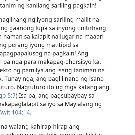
anim ng kanilang sariling pagkain!
glinang ng iyong sariling maliit na
ng gaanong lupa sa inyong tinitirhang
a naman sa kalapit na lugar na maaari
ang perang iyong matitipid sa
kapagpapalusog na pagkain! Ang
 pa nga para makapag-ehersisyo ka.
ekto ng pamilya ang isang taniman na
. Tunay nga, ang paglilinang ng isang
uturo. Nagtuturo ito ng mga katangiang
go 5:7
) Isa pa, ang pagsubaybay sa
kapaglalapít sa iyo sa Maylalang ng
Awit 104:14
.
na walang kahirap-hirap ang
 pagkain o na mabilis mong makikita