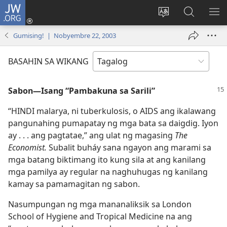
JW.ORG
Mag-
log
Baguhin
Maghana
IPA
In
ang
sa
AN
Gumising! | Nobyembre 22, 2003
(may
wika
JW.ORG
ME
bubukas
ng
BASAHIN SA WIKANG
na
site
bagong
Sabon​—Isang “Pambakuna sa Sarili”
window)
“HINDI malarya, ni tuberkulosis, o AIDS ang ikalawang
pangunahing pumapatay ng mga bata sa daigdig. Iyon
ay . . . ang pagtatae,” ang ulat ng magasing
The
Economist.
Subalit buháy sana ngayon ang marami sa
mga batang biktimang ito kung sila at ang kanilang
mga pamilya ay regular na naghuhugas ng kanilang
kamay sa pamamagitan ng sabon.
Nasumpungan ng mga mananaliksik sa London
School of Hygiene and Tropical Medicine na ang