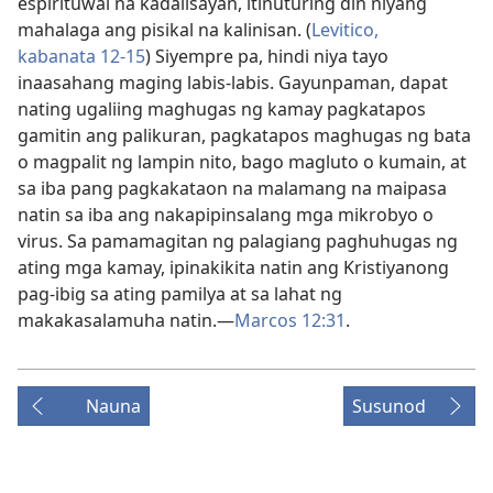
espirituwal na kadalisayan, itinuturing din niyang
mahalaga ang pisikal na kalinisan. (
Levitico,
kabanata 12-15
) Siyempre pa, hindi niya tayo
inaasahang maging labis-labis. Gayunpaman, dapat
nating ugaliing maghugas ng kamay pagkatapos
gamitin ang palikuran, pagkatapos maghugas ng bata
o magpalit ng lampin nito, bago magluto o kumain, at
sa iba pang pagkakataon na malamang na maipasa
natin sa iba ang nakapipinsalang mga mikrobyo o
virus. Sa pamamagitan ng palagiang paghuhugas ng
ating mga kamay, ipinakikita natin ang Kristiyanong
pag-ibig sa ating pamilya at sa lahat ng
makakasalamuha natin.​—
Marcos 12:31
.
Nauna
Susunod