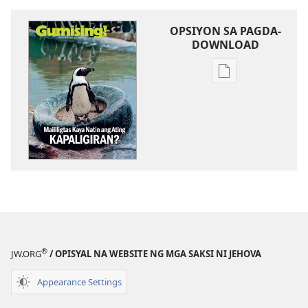
OPSIYON SA PAGDA-
DOWNLOAD
Opsiyon
sa
pagda-
download
ng
publikasyon
MAGASIN
Nobyembre 22,
2003
®
JW.ORG
/ OPISYAL NA WEBSITE NG MGA SAKSI NI JEHOVA
Appearance Settings