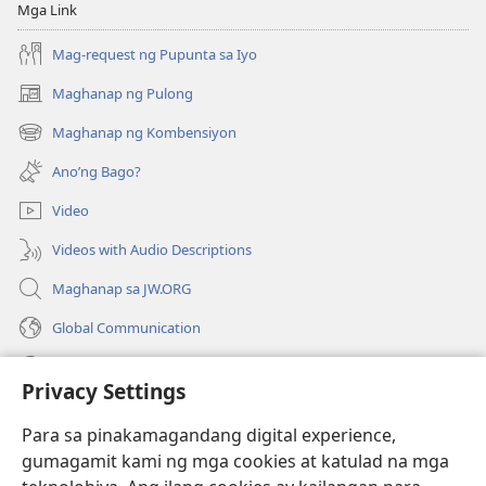
Mga Link
Mag-request ng Pupunta sa Iyo
Maghanap ng Pulong
(may
bubukas
Maghanap ng Kombensiyon
(may
na
bubukas
bagong
Ano’ng Bago?
na
window)
bagong
Video
window)
Videos with Audio Descriptions
Maghanap sa JW.ORG
Global Communication
Help
Privacy Settings
Donasyon
(may
Para sa pinakamagandang digital experience,
bubukas
gumagamit kami ng mga cookies at katulad na mga
na
Watchtower ONLINE LIBRARY™