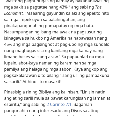
“wastong paghuhugas ng kamay ay nakababawas ng
mga sakit sa pagtatae nang 43%,” ang sabi ng
The
Economist.
“Maaaring gayundin kalaki ang epekto nito
sa mga impeksiyon sa palahingahan, ang
pinakapangunahing pumapatay ng mga bata.
Nasumpungan ng isang malawak na pagsusuring
isinagawa sa hukbo ng Amerika na nabawasan nang
45% ang mga pagsinghot at pag-ubo ng mga sundalo
nang maghugas sila ng kanilang mga kamay nang
limang beses sa isang araw.” Sa papaunlad na mga
lupain, abot-kaya naman ng karamihan sa mga
pamilya ang halaga ng mga sabon. Kaya angkop ang
pagkakalarawan dito bilang “isang uri ng pambakuna
sa sarili.” At hindi ito masakit!
Pinasisigla rin ng Bibliya ang kalinisan. “Linisin natin
ang ating sarili mula sa bawat karungisan ng laman at
espiritu,” ang sabi ng
2 Corinto 7:1
. Bagaman
pangunahin nang interesado ang Diyos sa ating