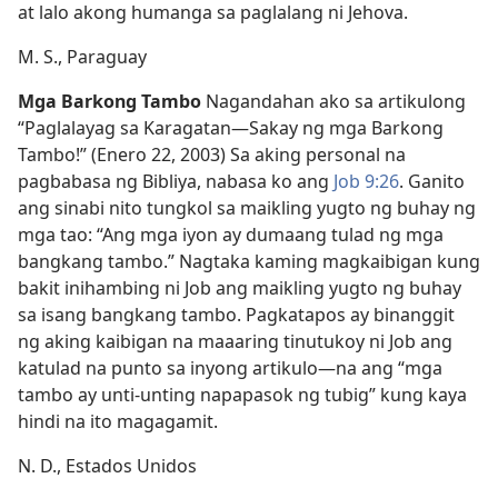
at lalo akong humanga sa paglalang ni Jehova.
M. S., Paraguay
Mga Barkong Tambo
Nagandahan ako sa artikulong
“Paglalayag sa Karagatan​—Sakay ng mga Barkong
Tambo!” (Enero 22, 2003) Sa aking personal na
pagbabasa ng Bibliya, nabasa ko ang
Job 9:26
. Ganito
ang sinabi nito tungkol sa maikling yugto ng buhay ng
mga tao: “Ang mga iyon ay dumaang tulad ng mga
bangkang tambo.” Nagtaka kaming magkaibigan kung
bakit inihambing ni Job ang maikling yugto ng buhay
sa isang bangkang tambo. Pagkatapos ay binanggit
ng aking kaibigan na maaaring tinutukoy ni Job ang
katulad na punto sa inyong artikulo​—na ang “mga
tambo ay unti-unting napapasok ng tubig” kung kaya
hindi na ito magagamit.
N. D., Estados Unidos