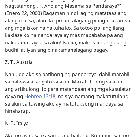
Nagtatanong . . . Ano ang Masama sa Pandaraya?”
(Enero 22, 2003) Bagaman hindi laging matataas ang
aking marka, alam ko po na talagang pinaghirapan ko
ang mga iskor na nakuha ko. Sa totoo po, ang ilang
kaklase ko na nandaraya ay mas mabababa pa ang
nakukuha kaysa sa akin! Isa pa, malinis po ang aking
budhi, at iyan ang pinakamahalagang bagay.
Z. T., Austria
Nahulog ako sa patibong ng pandaraya, dahil marahil
sa bale-wala lang ito sa akin. Makatutulong sa akin
ang artikulong ito para matandaan ang mga kasulatan
gaya ng
Hebreo 13:18
, na siya namang makatutulong
sa akin sa tuwing ako ay matutuksong mandaya sa
hinaharap.
N. I., Italya
Ako po ay nasa ikasampung baitang. Kung minsan po