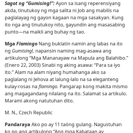
Sagot ng “Gumising!”:
Ayon sa isang reperensiyang
akda, tinutukoy ng mga salita ni Job ang mabilis na
paglalayag ng gayon kagaan na mga sasakyan. Kung
ito nga ang tinutukoy nito, gayundin ang masasabing
punto​—na maikli ang buhay ng tao.
Mga
Flamingo
Nang buklatin namin ang labas na ito
ng
Gumising!,
napansin naming mag-asawa ang
artikulong “Mga Mananayaw na Mapula ang Balahibo.”
(Enero 22, 2003) Sinabi ng aking asawa: “Para sa iyo
ito.” Alam na alam niyang humahanga ako sa
paglalang ni Jehova at lalung-lalo na sa eleganteng
kulay-rosas na
flamingo.
Pangarap kong makita mismo
ang magagandang nilalang na ito. Salamat sa artikulo.
Marami akong natutuhan dito.
M. N., Czech Republic
Pandaraya
Ako po ay 11 taóng gulang. Nagustuhan
ko po ang artikulong “Ang mga Kabataan ay