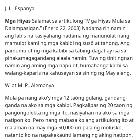
J. L., Espanya
Mga Hiyas
Salamat sa artikulong “Mga Hiyas Mula sa
Dalampasigan.” (Enero 22, 2003) Nadama rin namin
ang labis na kasiyahang nadama ng manunulat nang
mamulot kami ng mga kabibi ng susô at tahong. Ang
pamumulot ng mga kabibi sa tabing-dagat ay isa sa
pinakamagagandang alaala namin. Tuwing tinitingnan
namin ang aming mga napulot, humahanga kami sa
walang-kaparis na kahusayan sa sining ng Maylalang.
W. at M. P., Alemanya
Mula pa nang ako’y mga 12 taóng gulang, gandang-
ganda na ako sa mga kabibi. Pagkalipas ng 20 taon ng
pangongolekta ng mga ito, nasiyahan na ako sa mga
natipon ko. Pero nang mabasa ko ang artikulong ito at
malaman na may mga 50,000 uri pala ng molusko,
natanto ko na napakakaunti lamang ng aking natipon,