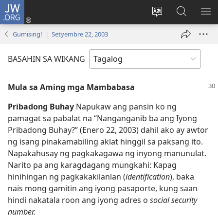
JW.ORG
Mag-
log
Baguhin
Maghana
IPA
In
ang
sa
AN
Gumising! | Setyembre 22, 2003
(may
wika
JW.ORG
ME
bubukas
ng
BASAHIN SA WIKANG
na
site
bagong
Mula sa Aming mga Mambabasa
window)
Pribadong Buhay
Napukaw ang pansin ko ng
pamagat sa pabalat na “Nanganganib ba ang Iyong
Pribadong Buhay?” (Enero 22, 2003) dahil ako ay awtor
ng isang pinakamabiling aklat hinggil sa paksang ito.
Napakahusay ng pagkakagawa ng inyong manunulat.
Narito pa ang karagdagang mungkahi: Kapag
hinihingan ng pagkakakilanlan (
identification
), baka
nais mong gamitin ang iyong pasaporte, kung saan
hindi nakatala roon ang iyong adres o
social security
number.