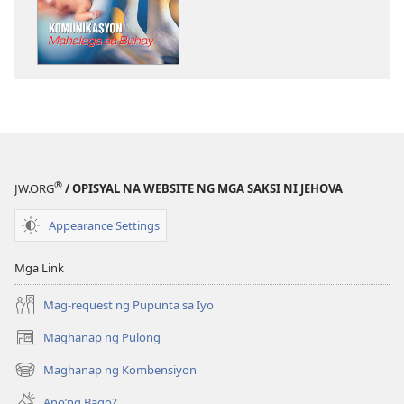
pagda-
download
ng
publikasyon
MAGASIN
Setyembre 22,
2003
®
JW.ORG
/ OPISYAL NA WEBSITE NG MGA SAKSI NI JEHOVA
Appearance Settings
Mga Link
Mag-request ng Pupunta sa Iyo
Maghanap ng Pulong
(may
bubukas
Maghanap ng Kombensiyon
(may
na
bubukas
bagong
Ano’ng Bago?