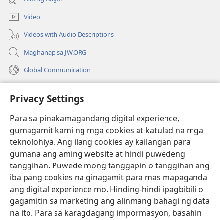
na
window)
bagong
Video
window)
Videos with Audio Descriptions
Maghanap sa JW.ORG
Global Communication
Help
Privacy Settings
Donasyon
(may
Para sa pinakamagandang digital experience,
bubukas
gumagamit kami ng mga cookies at katulad na mga
na
Watchtower ONLINE LIBRARY™
teknolohiya. Ang ilang cookies ay kailangan para
(may
bagong
gumana ang aming website at hindi puwedeng
bubukas
window)
®
JW Hub
na
tanggihan. Puwede mong tanggapin o tanggihan ang
(may
bagong
bubukas
iba pang cookies na ginagamit para mas mapaganda
window)
®
JW Library
na
ang digital experience mo. Hinding-hindi ipagbibili o
bagong
gagamitin sa marketing ang alinmang bahagi ng data
window)
®
Watchtower Library
na ito. Para sa karagdagang impormasyon, basahin