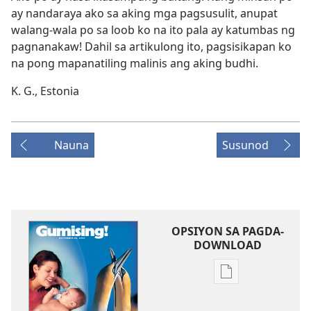
ay nandaraya ako sa aking mga pagsusulit, anupat
walang-wala po sa loob ko na ito pala ay katumbas ng
pagnanakaw! Dahil sa artikulong ito, pagsisikapan ko
na pong mapanatiling malinis ang aking budhi.
K. G., Estonia
Nauna
Susunod
OPSIYON SA PAGDA-
DOWNLOAD
Opsiyon
sa