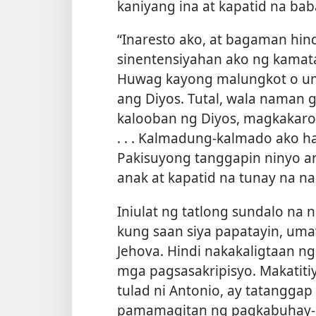
kaniyang ina at kapatid na bab
“Inaresto ako, at bagaman hind
sinentensiyahan ako ng kamat
Huwag kayong malungkot o umiy
ang Diyos. Tutal, wala naman 
kalooban ng Diyos, magkakaro
. . . Kalmadung-kalmado ako h
Pakisuyong tanggapin ninyo a
anak at kapatid na tunay na n
Iniulat ng tatlong sundalo na 
kung saan siya papatayin, uma
Jehova. Hindi nakakaligtaan n
mga pagsasakripisyo. Makatitiy
tulad ni Antonio, ay tatanggap
pamamagitan ng pagkabuhay-