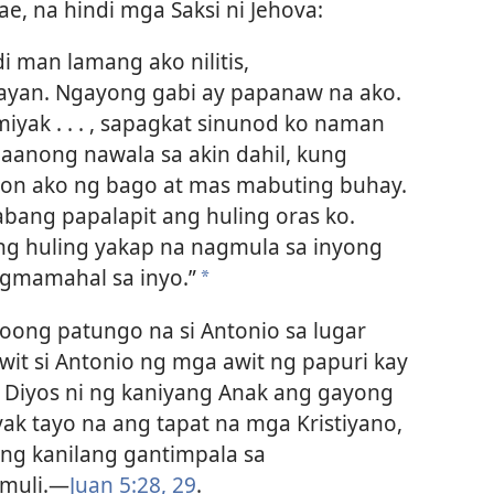
ae, na hindi mga Saksi ni Jehova:
i man lamang ako nilitis,
ayan. Ngayong gabi ay papanaw na ako.
ak . . . , sapagkat sinunod ko naman
gaanong nawala sa akin dahil, kung
on ako ng bago at mas mabuting buhay.
abang papalapit ang huling oras ko.
ng huling yakap na nagmula sa inyong
agmamahal sa inyo.”
*
noong patungo na si Antonio sa lugar
wit si Antonio ng mga awit ng papuri kay
g Diyos ni ng kaniyang Anak ang gayong
ak tayo na ang tapat na mga Kristiyano,
 ng kanilang gantimpala sa
muli.​—
Juan 5:28, 29
.