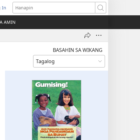
 In
Hanapin
ukas
A AMIN
ong
ow)
BASAHIN SA WIKANG