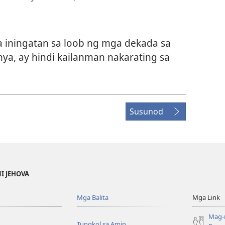
na iningatan sa loob ng mga dekada sa
nya, ay hindi kailanman nakarating sa
Susunod
NI JEHOVA
Mga Balita
Mga Link
Mag-
Tungkol sa Amin