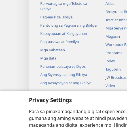
Paliwanag sa mga Teksto sa
Aklat
Bibliya
Brosyur at B
Pag-aaral sa Bibliya
Tract at Imb
Pantulong sa Pag-aaral ng Bibliya
Mga Serye ng
Kapayapaan at Kaligayahan
Magasin
Pag-aasawa at Pamilya
Workbook Pa
Mga Kabataan
Programa
Mga Bata
Index
Pananampalataya sa Diyos
Tagubilin
Ang Siyensiya at ang Bibliya
JW Broadcas
Ang Kasaysayan at ang Bibliya
Video
Musika
Privacy Settings
Audio Dram
Pagbabasa n
Para sa pinakamagandang digital experience,
Drama
gumana ang aming website at hindi puweden
mapaganda ang digital experience mo. Hindin