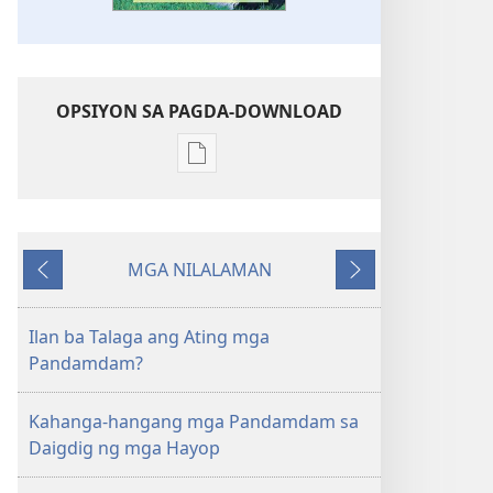
OPSIYON SA PAGDA-DOWNLOAD
Opsiyon
sa
pagda-
download
MGA NILALAMAN
ng
Nauna
Susunod
publikasyon
MAGASIN
Ilan ba Talaga ang Ating mga
Marso 8,
Pandamdam?
2003
Kahanga-hangang mga Pandamdam sa
Daigdig ng mga Hayop