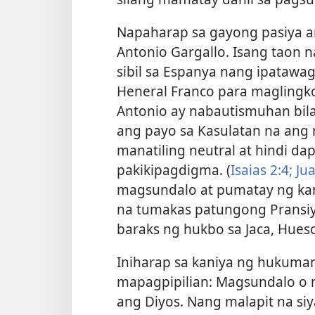
Napaharap sa gayong pasiya an
Antonio Gargallo. Isang taon
sibil sa Espanya nang ipatawag
Heneral Franco para maglingko
Antonio ay nabautismuhan bilan
ang payo sa Kasulatan na ang 
manatiling neutral at hindi d
pakikipagdigma. (
Isaias 2:4;
Jua
magsundalo at pumatay ng kan
na tumakas patungong Pransiya.
baraks ng hukbo sa Jaca, Hues
Iniharap sa kaniya ng hukuman
mapagpipilian: Magsundalo o m
ang Diyos. Nang malapit na siya