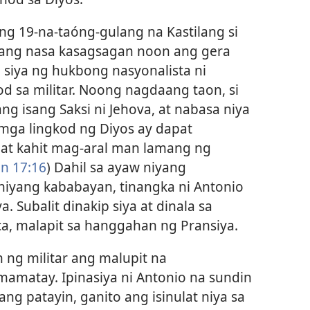
g 19-na-taóng-gulang na Kastilang si
 nang nasa kasagsagan noon ang gera
 siya ng hukbong nasyonalista ni
d sa militar. Noong nagdaang taon, si
g isang Saksi ni Jehova, at nabasa niya
mga lingkod ng Diyos ay dapat
apat kahit mag-aral man lamang ng
n 17:16
) Dahil sa ayaw niyang
iyang kababayan, tinangka ni Antonio
 Subalit dinakip siya at dinala sa
ca, malapit sa hanggahan ng Pransiya.
 ng militar ang malupit na
amatay. Ipinasiya ni Antonio na sundin
ng patayin, ganito ang isinulat niya sa