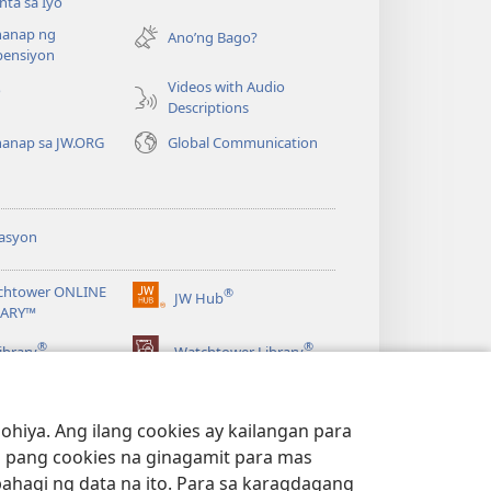
ta sa Iyo
bubukas
anap ng
na
Ano’ng Bago?
ensiyon
bagong
window)
Videos with Audio
o
Descriptions
anap sa JW.ORG
Global Communication
asyon
chtower ONLINE
®
JW Hub
(may
RARY™
bubukas
®
®
na
ibrary
Watchtower Library
bagong
window)
hiya. Ang ilang cookies ay kailangan para
 pang cookies na ginagamit para mas
bahagi ng data na ito. Para sa karagdagang