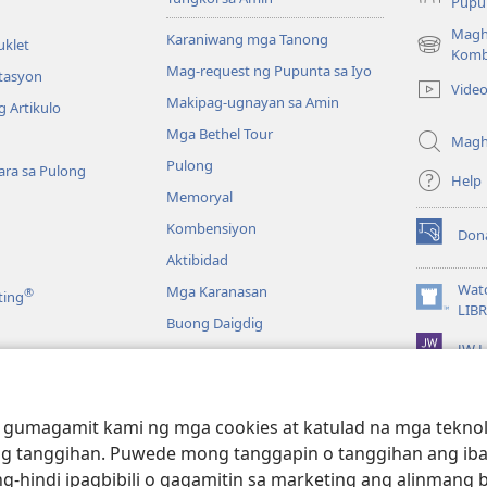
Pupun
Magh
Karaniwang mga Tanong
uklet
(may
Komb
Mag-request ng Pupunta sa Iyo
bubukas
itasyon
Vide
na
Makipag-ugnayan sa Amin
 Artikulo
bagong
Mga Bethel Tour
window)
Magh
Pulong
ra sa Pulong
Help
Memoryal
Kombensiyon
Don
(may
Aktibidad
bubukas
na
Wat
Mga Karanasan
®
ting
bagong
(may
LIB
Buong Daigdig
window)
bubukas
JW L
na
bagong
a
window)
g Bibliya—Audio
 gumagamit kami ng mga cookies at katulad na mga teknolo
g tanggihan. Puwede mong tanggapin o tanggihan ang iba
g-hindi ipagbibili o gagamitin sa marketing ang alinmang 