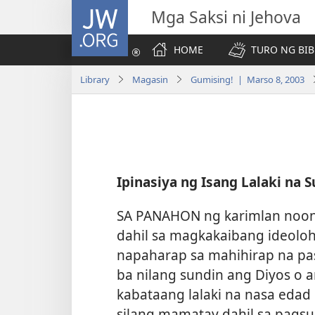
JW.ORG
Mga Saksi ni Jehova
HOME
TURO NG BIB
Library
Magasin
Gumising! | Marso 8, 2003
Ipinasiya ng Isang Lalaki na 
SA PANAHON ng karimlan noon
dahil sa magkakaibang ideolo
napaharap sa mahihirap na pas
ba nilang sundin ang Diyos o a
kabataang lalaki na nasa edad
silang mamatay dahil sa pagsu