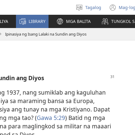
Tagalog
Mag-log
Pumili
(may
ng
bub
LIYA
LIBRARY
MGA BALITA
TUNGKOL S
wika
na
bag
Ipinasiya ng Isang Lalaki na Sundin ang Diyos
wind
Sundin ang Diyos
g 1937, nang sumiklab ang kaguluhan
hiya sa maraming bansa sa Europa,
iya ang tunay na mga Kristiyano. Dapat
ng mga tao? (
Gawa 5:29
) Batid ng mga
 na para maglingkod sa militar na maaari
nod sa Diyos.