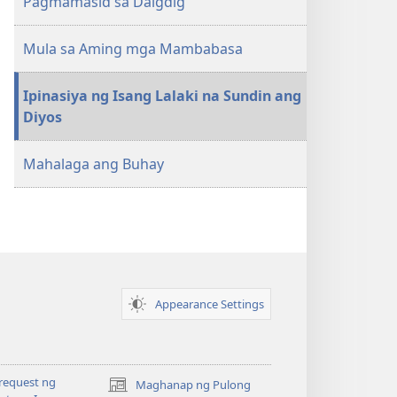
Pagmamasid sa Daigdig
Mula sa Aming mga Mambabasa
Ipinasiya ng Isang Lalaki na Sundin ang
Diyos
Mahalaga ang Buhay
Appearance Settings
request ng
Maghanap ng Pulong
(may