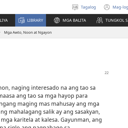
Tagalog
Mag-log
Pumili
(may
ng
bub
LIYA
LIBRARY
MGA BALITA
TUNGKOL S
wika
na
bag
Mga Awto, Noon at Ngayon
wind
n, naging interesado na ang tao sa
maasa ang tao sa mga hayop para
ilangang maging mas mahusay ang mga
ang mahalagang salik ay ang sasakyan,
mga karitela at kalesa. Gayunman, ang
na siglo ang nagpabago sa