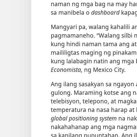
naman ng mga bag na may han
sa manibela o
dashboard
kapa
Mangyari pa, walang kahalili 
pagmamaneho. “Walang silbi n
kung hindi naman tama ang a
maililigtas maging ng pinakam
kung lalabagin natin ang mga 
Economista,
ng Mexico City.
Ang ilang sasakyan sa ngayon
gulong. Maraming kotse ang n
telebisyon, telepono, at magk
temperatura na nasa harap at 
global positioning system
na nak
nakahahanap ang mga nagmam
sa kanilang pupuntahan. Ang i