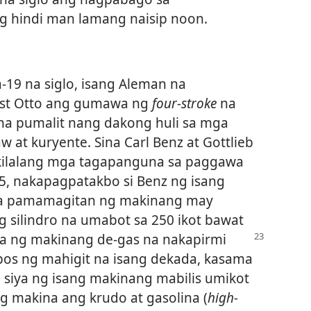
g hindi man lamang naisip noon.
-19 na siglo, isang Aleman na
st Otto ang gumawa ng
four-stroke
na
na pumalit nang dakong huli sa mga
at kuryente. Sina Carl Benz at Gottlieb
kilalang mga tagapanguna sa paggawa
5, nakapagpatakbo si Benz ng isang
 sa pamamagitan ng makinang may
ng silindro na umabot sa 250 ikot bawat
wa ng
makinang de-gas na nakapirmi
pos ng mahigit na isang dekada, kasama
siya ng isang makinang mabilis umikot
g makina ang krudo at gasolina (
high-