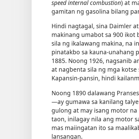
speed internal combustion
) at m
gamitan ng gasolina bilang p
Hindi nagtagal, sina Daimler 
makinang umabot sa 900 ikot
sila ng ikalawang makina, na ini
pinatakbo sa kauna-unahang 
1885. Noong 1926, nagsanib a
at nagbenta sila ng mga kotse
Kapansin-pansin, hindi kailan
Noong 1890 dalawang Pranses​
—ay gumawa sa kanilang talye
gulong at may isang motor na 
taon, inilagay nila ang motor 
mas maiingatan ito sa maalik
lansangan.