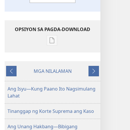
OPSIYON SA PAGDA-DOWNLOAD
Opsiyon
sa
pagda-
download
MGA NILALAMAN
ng
Nauna
Susunod
publikasyon
MAGASIN
Ang Isyu—Kung Paano Ito Nagsimulang
Enero 8,
Lahat
2003
Tinanggap ng Korte Suprema ang Kaso
Ang Unang Hakbang—Bibigang