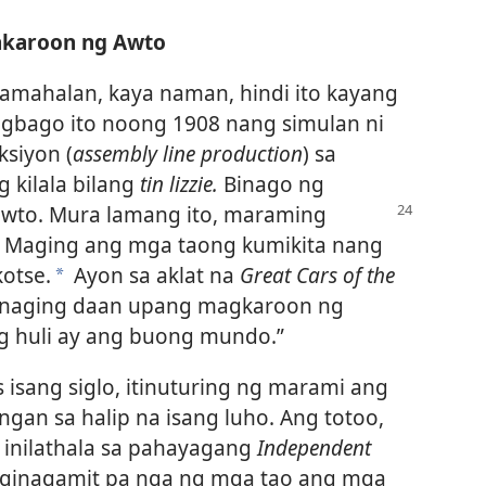
akaroon ng Awto
mahalan, kaya naman, hindi ito kayang
nagbago ito noong 1908 nang simulan ni
ksiyon (
assembly line production
) sa
 kilala bilang
tin lizzie.
Binago ng
 awto. Mura lamang ito, maraming
n. Maging ang mga taong kumikita nang
otse.
Ayon sa aklat na
Great Cars of the
*
 naging daan upang magkaroon ng
g huli ay ang buong mundo.”
 isang siglo, itinuturing ng marami ang
gan sa halip na isang luho. Ang totoo,
a inilathala sa pahayagang
Independent
 ginagamit pa nga ng mga tao ang mga