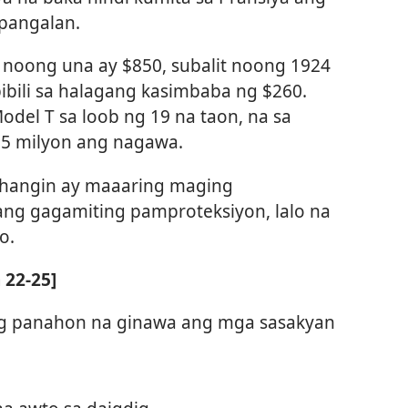
pangalan.
noong una ay $850, subalit noong 1924
bili sa halagang kasimbaba ng $260.
el T sa loob ng 19 na taon, na sa
15 milyon ang nagawa.
hangin ay maaaring maging
ng gagamiting pamproteksiyon, lalo na
o.
 22-25]
ng panahon na ginawa ang mga sasakyan