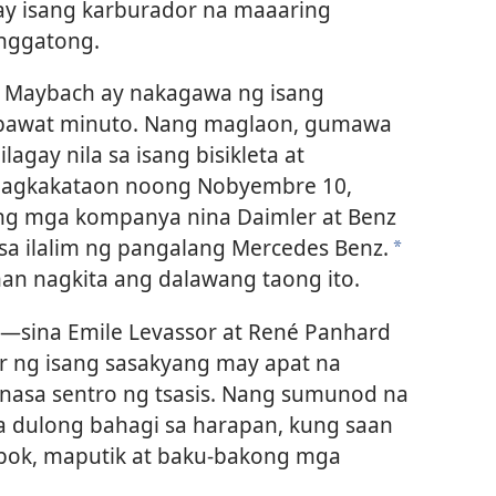
ay isang karburador na maaaring
anggatong.
at Maybach ay nakagawa ng isang
 bawat minuto. Nang maglaon, gumawa
lagay nila sa isang bisikleta at
pagkakataon noong Nobyembre 10,
ng mga kompanya nina Daimler at Benz
 sa ilalim ng pangalang Mercedes Benz.
*
man nagkita ang dalawang taong ito.
—sina Emile Levassor at René Panhard​
r ng isang sasakyang may apat na
nasa sentro ng tsasis. Nang sumunod na
sa dulong bahagi sa harapan, kung saan
abok, maputik at baku-bakong mga