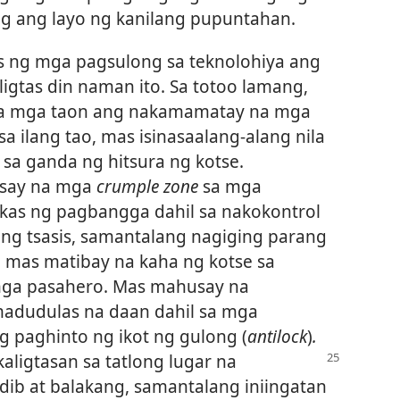
ang ang layo ng kanilang pupuntahan.
s ng mga pagsulong sa teknolohiya ang
igtas din naman ito. Sa totoo lamang,
na mga taon ang nakamamatay na mga
sa ilang tao, mas isinasaalang-alang nila
a sa ganda ng hitsura ng kotse.
usay na mga
crumple zone
sa mga
kas ng pagbangga dahil sa nakokontrol
ng tsasis, samantalang nagiging parang
 mas matibay na kaha ng kotse sa
ga pasahero. Mas mahusay na
madudulas na daan dahil sa mga
g paghinto ng ikot ng gulong (
antilock
)
.
aligtasan sa tatlong lugar na
bdib at balakang, samantalang iniingatan