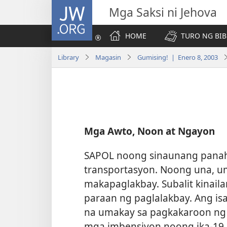
JW.ORG
Mga Saksi ni Jehova
HOME
TURO NG BIB
Library
Magasin
Gumising! | Enero 8, 2003
Mga Awto, Noon at Ngayon
SAPOL noong sinaunang panaho
transportasyon. Noong una, u
makapaglakbay. Subalit kina
paraan ng paglalakbay. Ang is
na umakay sa pagkakaroon ng 
mga imbensiyon noong ika-19 