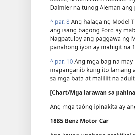
Daimler na tunog Aleman ang 
^
par. 8
Ang halaga ng Model T 
ang isang bagong Ford ay mabi
Nagpatuloy ang paggawa ng Mod
panahong iyon ay mahigit na 
^
par. 10
Ang mga bag na may 
mapanganib kung ito lamang a
sa mga bata at maliliit na adult
[Chart/Mga larawan sa pahina
Ang mga taóng ipinakita ay a
1885 Benz Motor Car