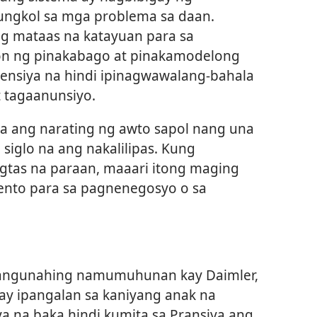
ngkol sa mga problema sa daan.
ng mataas na katayuan para sa
n ng pinakabago at pinakamodelong
nsiya na hindi ipinagwawalang-bahala
 tagaanunsiyo.
na ang narating ng awto sapol nang una
 siglo na ang nakalilipas. Kung
igtas na paraan, maaari itong maging
ento para sa pagnenegosyo o sa
g pangunahing namumuhunan kay Daimler,
ay ipangalan sa kaniyang anak na
ya na baka hindi kumita sa Pransiya ang