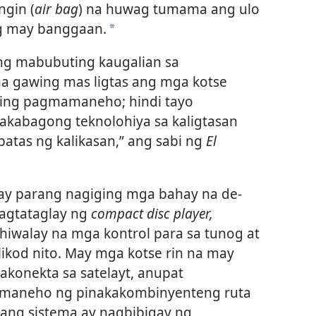
gin (
air bag
) na huwag tumama ang ulo
g may banggaan.
*
ang mabubuting kaugalian sa
a gawing mas ligtas ang mga kotse
ting pagmamaneho; hindi tayo
akabagong teknolohiya sa kaligtasan
batas ng kalikasan,” ang sabi ng
El
 ay parang nagiging mga bahay na de-
agtataglay ng
compact disc player,
ahiwalay na mga kontrol para sa tunog at
likod nito. May mga kotse rin na may
akonekta sa satelayt, anupat
aneho ng pinakakombinyenteng ruta
lang sistema ay nagbibigay ng