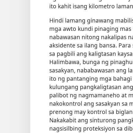
ito kahit isang kilometro lam
Hindi lamang ginawang mabili
mga awto kundi pinaging mas l
nabawasan nitong nakalipas 
aksidente sa ilang bansa. Para 
sa pagbili ang kaligtasan kays
Halimbawa, bunga ng pinagh
sasakyan, nababawasan ang la
ito ng pantanging mga bahagi 
kulungang pangkaligtasan ang
palibot ng nagmamaneho at m
nakokontrol ang sasakyan sa 
prenong may kontrol sa biglan
Nakakabit ang sinturong pangk
nagsisilbing proteksiyon sa di