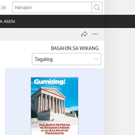
 In
Hanapin
ukas
A AMIN
ong
ow)
BASAHIN SA WIKANG