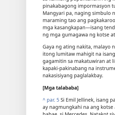
pinakabagong impormasyon tu
Mangyari pa, naging simbulo 
maraming tao ang pagkakaroo
mga kasangkapan​—isang tende
ng mga gumagawa ng kotse at
Gaya ng ating nakita, malayo 
itong lumitaw mahigit na isang
gagamitin sa makatuwiran at l
kapaki-pakinabang na instrum
nakasisiyang paglalakbay.
[Mga talababa]
^
par. 5
Si Emil Jellinek, isan
ay nagmungkahi na ang kotse 
babae, si Mercedes. Natakot si