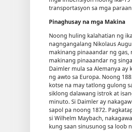
transportasyon sa mga paraan
Pinaghusay na mga Makina
Noong huling kalahatian ng ika
nagngangalang Nikolaus Augu
makinang pinaaandar ng gas, 
makinang pinaaandar ng singaw 
Daimler mula sa Alemanya ay 
ng awto sa Europa. Noong 188
kotse na may tatlong gulong
siklong dalawang istrok at isa
minuto. Si Daimler ay nakaga
sapol pa noong 1872. Pagkata
si Wilhelm Maybach, nakagawa 
kung saan sinusunog sa loob n