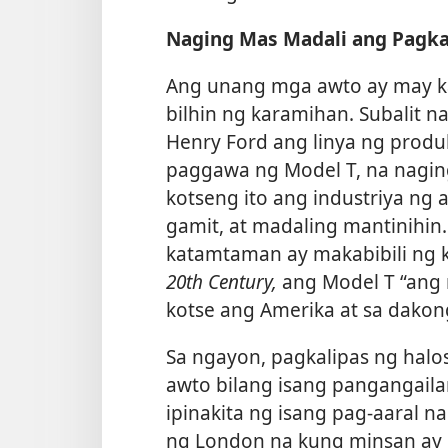
Naging Mas Madali ang Pagk
Ang unang mga awto ay may ka
bilhin ng karamihan. Subalit 
Henry Ford ang linya ng produ
paggawa ng Model T, na naging
kotseng ito ang
industriya ng
gamit, at madaling mantinihi
katamtaman ay makabibili ng k
20th Century,
ang Model T “ang
kotse ang Amerika at sa dakon
Sa ngayon, pagkalipas ng halos
awto bilang isang pangangailan
ipinakita ng isang pag-aaral n
ng London na kung minsan ay