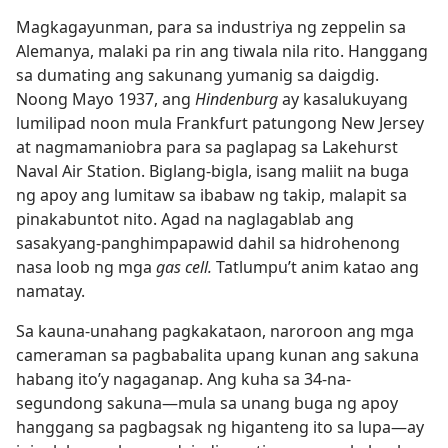
Magkagayunman, para sa industriya ng zeppelin sa
Alemanya, malaki pa rin ang tiwala nila rito. Hanggang
sa dumating ang sakunang yumanig sa daigdig.
Noong Mayo 1937, ang
Hindenburg
ay kasalukuyang
lumilipad noon mula Frankfurt patungong New Jersey
at nagmamaniobra para sa paglapag sa Lakehurst
Naval Air Station. Biglang-bigla, isang maliit na buga
ng apoy ang lumitaw sa ibabaw ng takip, malapit sa
pinakabuntot nito. Agad na naglagablab ang
sasakyang-panghimpapawid dahil sa hidrohenong
nasa loob ng mga
gas cell.
Tatlumpu’t anim katao ang
namatay.
Sa kauna-unahang pagkakataon, naroroon ang mga
cameraman sa pagbabalita upang kunan ang sakuna
habang ito’y nagaganap. Ang kuha sa 34-na-
segundong sakuna​—mula sa unang buga ng apoy
hanggang sa pagbagsak ng higanteng ito sa lupa​—ay