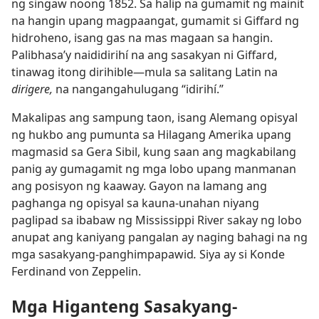
ng singaw noong 1852. Sa halip na gumamit ng mainit
na hangin upang magpaangat, gumamit si Giffard ng
hidroheno, isang gas na mas magaan sa hangin.
Palibhasa’y naididirihí na ang sasakyan ni Giffard,
tinawag itong dirihible​—mula sa salitang Latin na
dirigere,
na nangangahulugang “idirihí.”
Makalipas ang sampung taon, isang Alemang opisyal
ng hukbo ang pumunta sa Hilagang Amerika upang
magmasid sa Gera Sibil, kung saan ang magkabilang
panig ay gumagamit ng mga lobo upang manmanan
ang posisyon ng kaaway. Gayon na lamang ang
paghanga ng opisyal sa kauna-unahan niyang
paglipad sa ibabaw ng Mississippi River sakay ng lobo
anupat ang kaniyang pangalan ay naging bahagi na ng
mga sasakyang-panghimpapawid
.
Siya ay si Konde
Ferdinand von Zeppelin.
Mga Higanteng Sasakyang-