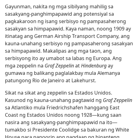
Gayunman, nakita ng mga sibilyang mahilig sa
sasakyang-panghimpapawid ang potensiyal sa
pagkakaroon ng isang serbisyo ng pampasaherong
sasakyan sa himpapawid. Kaya naman, noong 1909 ay
itinatag ang German Airship Transport Company, ang
kauna-unahang serbisyo ng pampasaherong sasakyan
sa himpapawid. Makalipas ang mga taon, ang
serbisyong ito ay umabot sa labas ng Europa. Ang
mga zeppelin na
Graf Zeppelin
at
Hindenburg
ay
gumawa ng balikang paglalakbay mula Alemanya
patungong Rio de Janeiro at Lakehurst.
Sikat na sikat ang zeppelin sa Estados Unidos.
Kasunod ng kauna-unahang pagtawid ng
Graf Zeppelin
sa Atlantiko mula Friedrichshafen hanggang East
Coast ng Estados Unidos noong 1928​—kung saan
nasira ang sasakyang-panghimpapawid na ito​—
tumakbo si Presidente Coolidge sa bakuran ng White
House para panoorin ang pagdaan ng higanteng