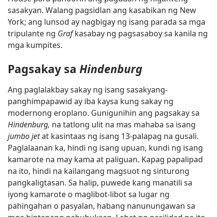
sasakyan. Walang pagsidlan ang kasabikan ng New
York; ang lunsod ay nagbigay ng isang parada sa mga
tripulante ng
Graf
kasabay ng pagsasaboy sa kanila ng
mga kumpites.
Pagsakay sa
Hindenburg
Ang paglalakbay sakay ng isang sasakyang-
panghimpapawid ay iba kaysa kung sakay ng
modernong eroplano. Gunigunihin ang pagsakay sa
Hindenburg,
na tatlong ulit na mas mahaba sa isang
jumbo jet
at kasintaas ng isang 13-palapag na gusali.
Paglalaanan ka, hindi ng isang upuan, kundi ng isang
kamarote na may kama at paliguan. Kapag papalipad
na ito, hindi na kailangang magsuot ng sinturong
pangkaligtasan. Sa halip, puwede kang manatili sa
iyong kamarote o maglibot-libot sa lugar ng
pahingahan o pasyalan, habang nanunungawan sa