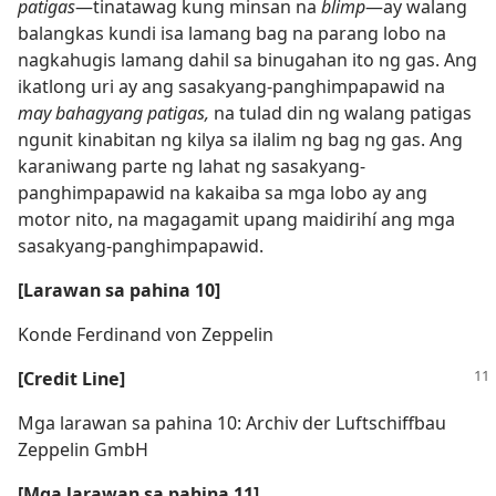
patigas
​—tinatawag kung minsan na
blimp
​—ay walang
balangkas kundi isa lamang bag na parang lobo na
nagkahugis lamang dahil sa binugahan ito ng gas. Ang
ikatlong uri ay ang sasakyang-panghimpapawid na
may bahagyang patigas,
na tulad din ng walang patigas
ngunit kinabitan ng kilya sa ilalim ng bag ng gas. Ang
karaniwang parte ng lahat ng sasakyang-
panghimpapawid na kakaiba sa mga lobo ay ang
motor nito, na magagamit upang maidirihí ang mga
sasakyang-panghimpapawid.
[Larawan sa pahina 10]
Konde Ferdinand von Zeppelin
[Credit Line]
Mga larawan sa pahina 10: Archiv der Luftschiffbau
Zeppelin GmbH
[Mga larawan sa pahina 11]