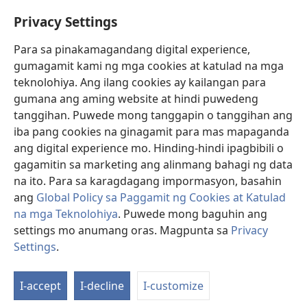
Help
Privacy Settings
Donasyon
(may
Para sa pinakamagandang digital experience,
bubukas
gumagamit kami ng mga cookies at katulad na mga
na
Watchtower ONLINE LIBRARY™
teknolohiya. Ang ilang cookies ay kailangan para
(may
bagong
gumana ang aming website at hindi puwedeng
bubukas
window)
®
JW Hub
na
tanggihan. Puwede mong tanggapin o tanggihan ang
(may
bagong
bubukas
iba pang cookies na ginagamit para mas mapaganda
window)
®
JW Library
na
ang digital experience mo. Hinding-hindi ipagbibili o
bagong
gagamitin sa marketing ang alinmang bahagi ng data
window)
®
Watchtower Library
na ito. Para sa karagdagang impormasyon, basahin
ang
Global Policy sa Paggamit ng Cookies at Katulad
na mga Teknolohiya
. Puwede mong baguhin ang
settings mo anumang oras. Magpunta sa
Privacy
Copyright
© 2026 Watch Tower Bible and Tract Society of Pennsylvania.
Settings
.
Ip
KASUNDUAN SA PAGGAMIT
|
PRIVACY POLICY
|
PRIVACY SETTINGS
a
I-accept
I-decline
I-customize
Ta
n