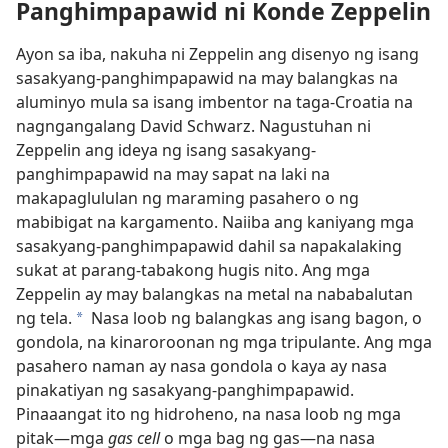
Panghimpapawid ni Konde Zeppelin
Ayon sa iba, nakuha ni Zeppelin ang disenyo ng isang
sasakyang-panghimpapawid na may balangkas na
aluminyo mula sa isang imbentor na taga-Croatia na
nagngangalang David Schwarz. Nagustuhan ni
Zeppelin ang ideya ng isang sasakyang-
panghimpapawid na may sapat na laki na
makapaglululan ng maraming pasahero o ng
mabibigat na kargamento. Naiiba ang kaniyang mga
sasakyang-panghimpapawid dahil sa napakalaking
sukat at parang-tabakong hugis nito. Ang mga
Zeppelin ay may balangkas na metal na nababalutan
ng tela.
Nasa loob ng balangkas ang isang bagon, o
a
gondola, na kinaroroonan ng mga tripulante. Ang mga
pasahero naman ay nasa gondola o kaya ay nasa
pinakatiyan ng sasakyang-panghimpapawid.
Pinaaangat ito ng hidroheno, na nasa loob ng mga
pitak​—mga
gas cell
o mga bag ng gas​—na nasa