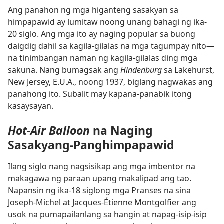
Ang panahon ng mga higanteng sasakyan sa
himpapawid ay lumitaw noong unang bahagi ng ika-
20 siglo. Ang mga ito ay naging popular sa buong
daigdig dahil sa kagila-gilalas na mga tagumpay nito​—
na tinimbangan naman ng kagila-gilalas ding mga
sakuna. Nang bumagsak ang
Hindenburg
sa Lakehurst,
New Jersey, E.U.A., noong 1937, biglang nagwakas ang
panahong ito. Subalit may kapana-panabik itong
kasaysayan.
Hot-Air Balloon
na Naging
Sasakyang-Panghimpapawid
Ilang siglo nang nagsisikap ang mga imbentor na
makagawa ng paraan upang makalipad ang tao.
Napansin ng ika-18 siglong mga Pranses na sina
Joseph-Michel at Jacques-Étienne Montgolfier ang
usok na pumapailanlang sa hangin at napag-isip-isip