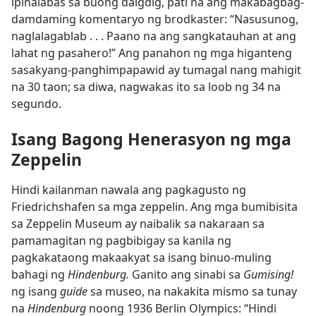
ipinalabas sa buong daigdig, pati na ang makabagbag-
damdaming komentaryo ng brodkaster: “Nasusunog,
naglalagablab . . . Paano na ang sangkatauhan at ang
lahat ng pasahero!” Ang panahon ng mga higanteng
sasakyang-panghimpapawid ay tumagal nang mahigit
na 30 taon; sa diwa, nagwakas ito sa loob ng 34 na
segundo.
Isang Bagong Henerasyon ng mga
Zeppelin
Hindi kailanman nawala ang pagkagusto ng
Friedrichshafen sa mga zeppelin. Ang mga bumibisita
sa Zeppelin Museum ay naibalik sa nakaraan sa
pamamagitan ng pagbibigay sa kanila ng
pagkakataong makaakyat sa isang binuo-muling
bahagi ng
Hindenburg.
Ganito ang sinabi sa
Gumising!
ng isang
guide
sa museo, na nakakita mismo sa tunay
na
Hindenburg
noong 1936 Berlin Olympics: “Hindi