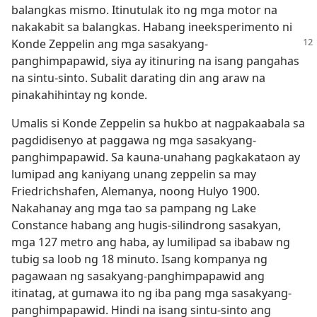
balangkas mismo. Itinutulak ito ng mga motor na
nakakabit sa balangkas. Habang ineeksperimento ni
Konde Zeppelin ang mga
sasakyang-
panghimpapawid, siya ay itinuring na isang pangahas
na sintu-sinto. Subalit darating din ang araw na
pinakahihintay ng konde.
Umalis si Konde Zeppelin sa hukbo at nagpakaabala sa
pagdidisenyo at paggawa ng mga sasakyang-
panghimpapawid. Sa kauna-unahang pagkakataon ay
lumipad ang kaniyang unang zeppelin sa may
Friedrichshafen, Alemanya, noong Hulyo 1900.
Nakahanay ang mga tao sa pampang ng Lake
Constance habang ang hugis-silindrong sasakyan,
mga 127 metro ang haba, ay lumilipad sa ibabaw ng
tubig sa loob ng 18 minuto. Isang kompanya ng
pagawaan ng sasakyang-panghimpapawid ang
itinatag, at gumawa ito ng iba pang mga sasakyang-
panghimpapawid. Hindi na isang sintu-sinto ang