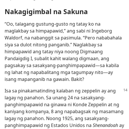
Nakagigimbal na Sakuna
“Oo, talagang gustung-gusto ng tatay ko na
maglakbay sa himpapawid,” ang sabi ni Ingeborg
Waldorf, na nabanggit sa pasimula. “Pero nababahala
siya sa dulot nitong panganib.” Naglakbay sa
himpapawid ang tatay niya noong Digmaang
Pandaigdig I, subalit kahit walang digmaan, ang
pagsakay sa sasakyang-panghimpapawid​—sa kabila
ng lahat ng napabalitang mga tagumpay nito​—ay
isang mapanganib na gawain. Bakit?
Isa sa pinakamatinding kalaban ng zeppelin ay ang
lagay ng panahon. Sa unang 24 na sasakyang-
panghimpapawid na ginawa ni Konde Zeppelin at ng
kaniyang kompanya, 8 ang napabagsak ng masamang
lagay ng panahon. Noong 1925, ang sasakyang-
panghimpapawid ng Estados Unidos na
Shenandoah
ay