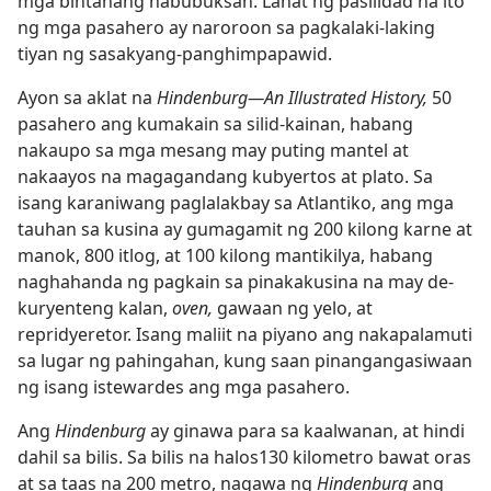
mga bintanang nabubuksan. Lahat ng pasilidad na ito
ng mga pasahero ay naroroon sa pagkalaki-laking
tiyan ng sasakyang-panghimpapawid.
Ayon sa aklat na
Hindenburg​—An Illustrated History,
50
pasahero ang kumakain sa silid-kainan, habang
nakaupo sa mga mesang may puting mantel at
nakaayos na magagandang kubyertos at plato. Sa
isang karaniwang paglalakbay sa Atlantiko, ang mga
tauhan sa kusina ay gumagamit ng 200 kilong karne at
manok, 800 itlog, at 100 kilong mantikilya, habang
naghahanda ng pagkain sa pinakakusina na may de-
kuryenteng kalan,
oven,
gawaan ng yelo, at
repridyeretor. Isang maliit na piyano ang nakapalamuti
sa lugar ng pahingahan, kung saan pinangangasiwaan
ng isang istewardes ang mga pasahero.
Ang
Hindenburg
ay ginawa para sa kaalwanan, at hindi
dahil sa bilis. Sa bilis na halos130 kilometro bawat oras
at sa taas na 200 metro, nagawa ng
Hindenburg
ang