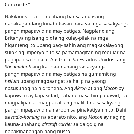
Concorde.”
Nakikini-kinita rin ng ibang bansa ang isang
napakagandang kinabukasan para sa mga sasakyang-
panghimpapawid na may patigas. Nagplano ang
Britanya ng isang plota ng kulay-pilak na mga
higanteng ito upang pag-isahin ang magkakalayong
sulok ng imperyo nito sa pamamagitan ng regular na
paglipad sa India at Australia. Sa Estados Unidos, ang
Shenandoah
ang kauna-unahang sasakyang-
panghimpapawid na may patigas na gumamit ng
helium
upang magpaangat sa halip na yaong
nasusunog na hidrohena. Ang
Akron
at ang
Macon
ay
kapuwa may kapasidad, habang nasa himpapawid, na
magpalipad at magpabalik ng maliliit na sasakyang-
panghimpapawid na naroon sa pinakatiyan nito. Dahil
sa
radio-homing
na aparato nito, ang
Macon
ay naging
kauna-unahang
aircraft carrier
sa daigdig na
napakinabangan nang husto.