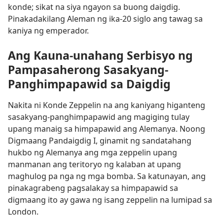
konde; sikat na siya ngayon sa buong daigdig.
Pinakadakilang Aleman ng ika-20 siglo ang tawag sa
kaniya ng emperador.
Ang Kauna-unahang Serbisyo ng
Pampasaherong Sasakyang-
Panghimpapawid sa Daigdig
Nakita ni Konde Zeppelin na ang kaniyang higanteng
sasakyang-panghimpapawid ang magiging tulay
upang manaig sa himpapawid ang Alemanya. Noong
Digmaang Pandaigdig I, ginamit ng sandatahang
hukbo ng Alemanya ang mga zeppelin upang
manmanan ang teritoryo ng kalaban at upang
maghulog pa nga ng mga bomba. Sa katunayan, ang
pinakagrabeng pagsalakay sa himpapawid sa
digmaang ito ay gawa ng isang zeppelin na lumipad sa
London.