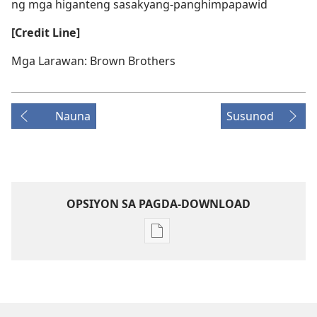
ng mga higanteng sasakyang-panghimpapawid
[Credit Line]
Mga Larawan: Brown Brothers
Nauna
Susunod
OPSIYON SA PAGDA-DOWNLOAD
Opsiyon
sa
pagda-
download
ng