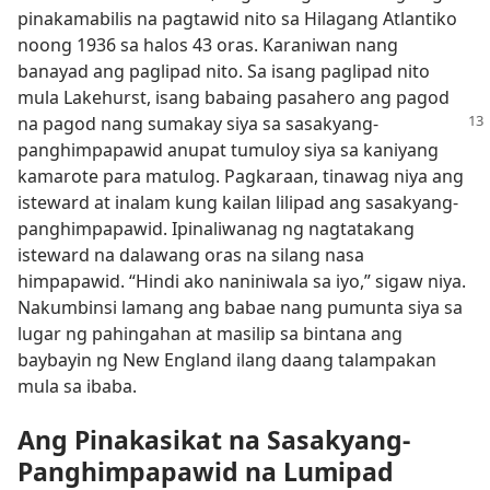
pinakamabilis na pagtawid nito sa Hilagang Atlantiko
noong 1936 sa halos 43 oras. Karaniwan nang
banayad ang paglipad nito. Sa isang paglipad nito
mula Lakehurst, isang babaing pasahero ang pagod
na pagod nang sumakay siya sa
sasakyang-
panghimpapawid anupat tumuloy siya sa kaniyang
kamarote para matulog. Pagkaraan, tinawag niya ang
isteward at inalam kung kailan lilipad ang sasakyang-
panghimpapawid. Ipinaliwanag ng nagtatakang
isteward na dalawang oras na silang nasa
himpapawid. “Hindi ako naniniwala sa iyo,” sigaw niya.
Nakumbinsi lamang ang babae nang pumunta siya sa
lugar ng pahingahan at masilip sa bintana ang
baybayin ng New England ilang daang talampakan
mula sa ibaba.
Ang Pinakasikat na Sasakyang-
Panghimpapawid na Lumipad