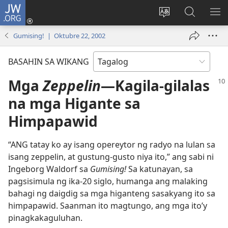
JW.ORG
Mag-
log
Baguhin
Maghana
IPA
In
ang
sa
AN
Gumising! | Oktubre 22, 2002
(may
wika
JW.ORG
ME
bubukas
ng
BASAHIN SA WIKANG
na
site
bagong
Mga
Zeppelin
​—Kagila-gilalas
window)
na mga Higante sa
Himpapawid
“ANG tatay ko ay isang opereytor ng radyo na lulan sa
isang zeppelin, at gustung-gusto niya ito,” ang sabi ni
Ingeborg Waldorf sa
Gumising!
Sa katunayan, sa
pagsisimula ng ika-20 siglo, humanga ang malaking
bahagi ng daigdig sa mga higanteng sasakyang ito sa
himpapawid. Saanman ito magtungo, ang mga ito’y
pinagkakaguluhan.