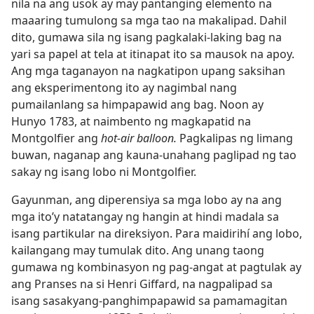
nila na ang usok ay may pantanging elemento na
maaaring tumulong sa mga tao na makalipad. Dahil
dito, gumawa sila ng isang pagkalaki-laking bag na
yari sa papel at tela at itinapat ito sa mausok na apoy.
Ang mga taganayon na nagkatipon upang saksihan
ang eksperimentong ito ay nagimbal nang
pumailanlang sa himpapawid ang bag. Noon ay
Hunyo 1783, at naimbento ng magkapatid na
Montgolfier ang
hot-air balloon.
Pagkalipas ng limang
buwan, naganap ang kauna-unahang paglipad ng tao
sakay ng isang lobo ni Montgolfier.
Gayunman, ang diperensiya sa mga lobo ay na ang
mga ito’y natatangay ng hangin at hindi madala sa
isang partikular na direksiyon. Para maidirihí ang lobo,
kailangang may tumulak dito. Ang unang taong
gumawa ng kombinasyon ng pag-angat at pagtulak ay
ang Pranses na si Henri Giffard, na nagpalipad sa
isang sasakyang-panghimpapawid sa pamamagitan