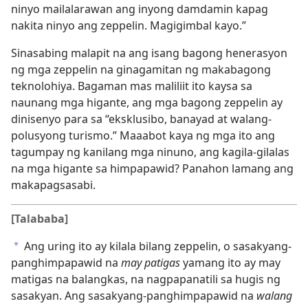
ninyo mailalarawan ang inyong damdamin kapag
nakita ninyo ang zeppelin. Magigimbal kayo.”
Sinasabing malapit na ang isang bagong henerasyon
ng mga zeppelin na ginagamitan ng makabagong
teknolohiya. Bagaman mas maliliit ito kaysa sa
naunang mga higante, ang mga bagong zeppelin ay
dinisenyo para sa “eksklusibo, banayad at walang-
polusyong turismo.” Maaabot kaya ng mga ito ang
tagumpay ng kanilang mga ninuno, ang kagila-gilalas
na mga higante sa himpapawid? Panahon lamang ang
makapagsasabi.
[Talababa]
Ang uring ito ay kilala bilang zeppelin, o sasakyang-
a
panghimpapawid na
may patigas
yamang ito ay may
matigas na balangkas, na nagpapanatili sa hugis ng
sasakyan. Ang sasakyang-panghimpapawid na
walang