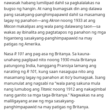
nawasak habang lumilipad dahil sa pagkalalakas na
bugso ng hangin. At nang bumagsak din ang dalawa
pang sasakyang-panghimpapawid dahil sa masamang
lagay ng panahon​—ang
Akron
noong 1933 at ang
Macon
makalipas ang wala pang dalawang taon​—sa
wakas ay ibinalita ang pagtatapos ng panahon ng mga
higanteng sasakyang-panghimpapawid na may
patigas ng Amerika.
Nasa
R 101
ang pag-asa ng Britanya. Sa kauna-
unahang paglipad nito noong 1930 mula Britanya
patungong India, hanggang Pransiya lamang ang
narating ng
R 101,
kung saan nasagupa nito ang
masamang lagay ng panahon at ito’y bumagsak. Isang
manunulat ang nagsabi na “wala pang sakuna mula
nang lumubog ang
Titanic
noong 1912 ang nakagimbal
nang ganito sa mga taga-Britanya.” Nagwakas na ang
maliligayang araw ng mga sasakyang-
panghimpapawid na may patigas ng Britanya.