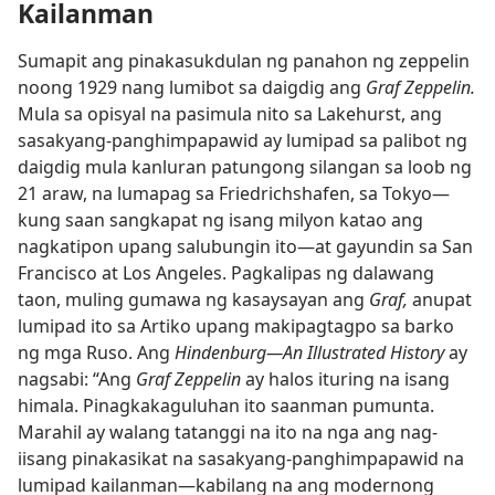
Kailanman
Sumapit ang pinakasukdulan ng panahon ng zeppelin
noong 1929 nang lumibot sa daigdig ang
Graf Zeppelin.
Mula sa opisyal na pasimula nito sa Lakehurst, ang
sasakyang-panghimpapawid ay lumipad sa palibot ng
daigdig mula kanluran patungong silangan sa loob ng
21 araw, na lumapag sa Friedrichshafen, sa Tokyo​—
kung saan sangkapat ng isang milyon katao ang
nagkatipon upang salubungin ito​—at gayundin sa San
Francisco at Los Angeles. Pagkalipas ng dalawang
taon, muling gumawa ng kasaysayan ang
Graf,
anupat
lumipad ito sa Artiko upang makipagtagpo sa barko
ng mga Ruso. Ang
Hindenburg​—An Illustrated History
ay
nagsabi: “Ang
Graf Zeppelin
ay halos ituring na isang
himala. Pinagkakaguluhan ito saanman pumunta.
Marahil ay walang tatanggi na ito na nga ang nag-
iisang pinakasikat na sasakyang-panghimpapawid na
lumipad kailanman​—kabilang na ang modernong