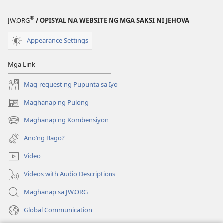
publikasyon
GUMISING!
®
JW.ORG
/ OPISYAL NA WEBSITE NG MGA SAKSI NI JEHOVA
Oktubre 22,
2002
Appearance Settings
Mga Link
Mag-request ng Pupunta sa Iyo
Maghanap ng Pulong
(may
bubukas
Maghanap ng Kombensiyon
(may
na
bubukas
bagong
Ano’ng Bago?
na
window)
bagong
Video
window)
Videos with Audio Descriptions
Maghanap sa JW.ORG
Global Communication