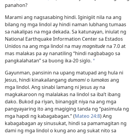
panahon?
Marami ang nagsasabing hindi. Iginigiit nila na ang
bilang ng mga lindol ay hindi naman lubhang tumaas
sa nakalipas na mga dekada. Sa katunayan, iniulat ng
National Earthquake Information Center sa Estados
Unidos na ang mga lindol na may
magnitude
na 7.0 at
mas malakas pa ay nanatiling “hindi nagbabago sa
pangkalahatan” sa buong ika-20 siglo.
a
Gayunman, pansinin na upang matupad ang hula ni
Jesus, hindi kinakailangang
dumami
o
lumakas
ang
mga lindol. Ang sinabi lamang ni Jesus ay na
magkakaroon ng malalakas na lindol sa iba’t ibang
dako. Bukod pa riyan, binanggit niya na ang mga
pangyayaring ito ang magiging tanda ng “pasimula ng
mga hapdi ng kabagabagan.” (
Mateo 24:8
) Ang
kabagabagan ay sinusukat, hindi sa pamamagitan ng
dami ng mga lindol o kung ano ang sukat nito sa