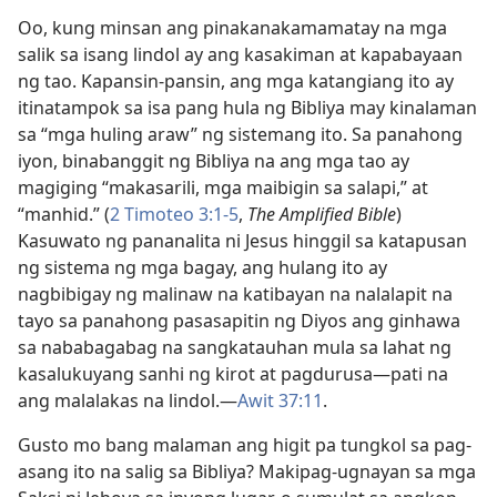
Oo, kung minsan ang pinakanakamamatay na mga
salik sa isang lindol ay ang kasakiman at kapabayaan
ng tao. Kapansin-pansin, ang mga katangiang ito ay
itinatampok sa isa pang hula ng Bibliya may kinalaman
sa “mga huling araw” ng sistemang ito. Sa panahong
iyon, binabanggit ng Bibliya na ang mga tao ay
magiging “makasarili, mga maibigin sa salapi,” at
“manhid.” (
2 Timoteo 3:1-5
,
The Amplified Bible
)
Kasuwato ng pananalita ni Jesus hinggil sa katapusan
ng sistema ng mga bagay, ang hulang ito ay
nagbibigay ng malinaw na katibayan na nalalapit na
tayo sa panahong pasasapitin ng Diyos ang ginhawa
sa nababagabag na sangkatauhan mula sa lahat ng
kasalukuyang sanhi ng kirot at pagdurusa​—pati na
ang malalakas na lindol.​—
Awit 37:11
.
Gusto mo bang malaman ang higit pa tungkol sa pag-
asang ito na salig sa Bibliya? Makipag-ugnayan sa mga