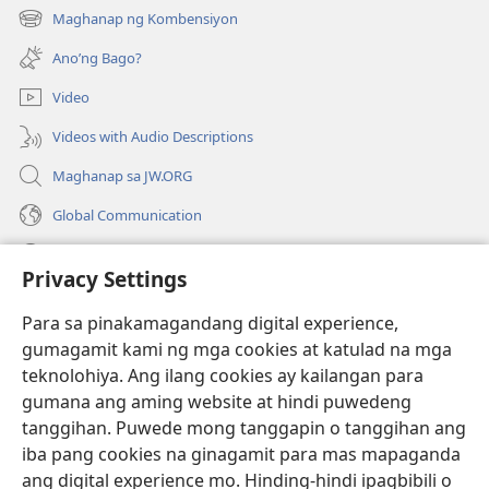
bubukas
Maghanap ng Kombensiyon
(may
na
bubukas
bagong
Ano’ng Bago?
na
window)
bagong
Video
window)
Videos with Audio Descriptions
Maghanap sa JW.ORG
Global Communication
Help
Privacy Settings
Donasyon
(may
Para sa pinakamagandang digital experience,
bubukas
gumagamit kami ng mga cookies at katulad na mga
na
Watchtower ONLINE LIBRARY™
teknolohiya. Ang ilang cookies ay kailangan para
(may
bagong
gumana ang aming website at hindi puwedeng
bubukas
window)
®
JW Hub
na
tanggihan. Puwede mong tanggapin o tanggihan ang
(may
bagong
bubukas
iba pang cookies na ginagamit para mas mapaganda
window)
®
JW Library
na
ang digital experience mo. Hinding-hindi ipagbibili o