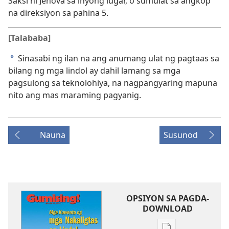
Saksi ni Jehova sa inyong lugar, o sumulat sa angkop
na direksiyon sa pahina 5.
[Talababa]
Sinasabi ng ilan na ang anumang ulat ng pagtaas sa
a
bilang ng mga lindol ay dahil lamang sa mga
pagsulong sa teknolohiya, na nagpangyaring mapuna
nito ang mas maraming pagyanig.
Nauna
Susunod
OPSIYON SA PAGDA-
DOWNLOAD