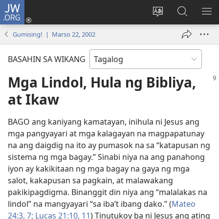
JW.ORG
Mag-
log
Baguhin
Maghana
IPA
In
ang
sa
AN
Gumising! | Marso 22, 2002
(may
wika
JW.ORG
ME
bubukas
ng
BASAHIN SA WIKANG
na
site
bagong
Mga Lindol, Hula ng Bibliya,
window)
at Ikaw
BAGO ang kaniyang kamatayan, inihula ni Jesus ang
mga pangyayari at mga kalagayan na magpapatunay
na ang daigdig na ito ay pumasok na sa “katapusan ng
sistema ng mga bagay.” Sinabi niya na ang panahong
iyon ay kakikitaan ng mga bagay na gaya ng mga
salot, kakapusan sa pagkain, at malawakang
pakikipagdigma. Binanggit din niya ang “malalakas na
lindol” na mangyayari “sa iba’t ibang dako.” (
Mateo
24:3,
7;
Lucas 21:10, 11
) Tinutukoy ba ni Jesus ang ating