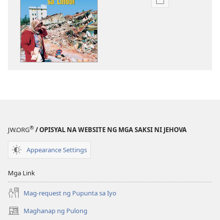
Opsiyon
sa
pagda-
download
ng
publikasyon
GUMISING!
Marso 22,
2002
®
JW.ORG
/ OPISYAL NA WEBSITE NG MGA SAKSI NI JEHOVA
Appearance Settings
Mga Link
Mag-request ng Pupunta sa Iyo
Maghanap ng Pulong
(may