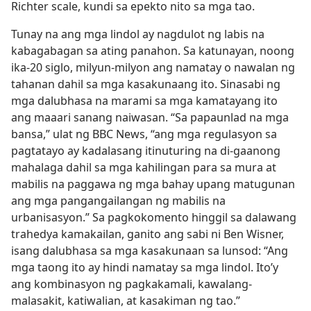
Richter scale, kundi sa epekto nito sa mga tao.
Tunay na ang mga lindol ay nagdulot ng labis na
kabagabagan sa ating panahon. Sa katunayan, noong
ika-20 siglo, milyun-milyon ang namatay o nawalan ng
tahanan dahil sa mga kasakunaang ito. Sinasabi ng
mga dalubhasa na marami sa mga kamatayang ito
ang maaari sanang naiwasan. “Sa papaunlad na mga
bansa,” ulat ng BBC News, “ang mga regulasyon sa
pagtatayo ay kadalasang itinuturing na di-gaanong
mahalaga dahil sa mga kahilingan para sa mura at
mabilis na paggawa ng mga bahay upang matugunan
ang mga pangangailangan ng mabilis na
urbanisasyon.” Sa pagkokomento hinggil sa dalawang
trahedya kamakailan, ganito ang sabi ni Ben Wisner,
isang dalubhasa sa mga kasakunaan sa lunsod: “Ang
mga taong ito ay hindi namatay sa mga lindol. Ito’y
ang kombinasyon ng pagkakamali, kawalang-
malasakit, katiwalian, at kasakiman ng tao.”