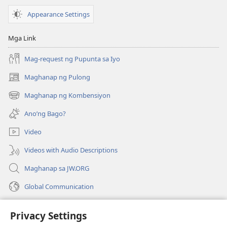
Appearance Settings
Mga Link
Mag-request ng Pupunta sa Iyo
Maghanap ng Pulong
(may
bubukas
Maghanap ng Kombensiyon
(may
na
bubukas
bagong
Ano’ng Bago?
na
window)
bagong
Video
window)
Videos with Audio Descriptions
Maghanap sa JW.ORG
Global Communication
Help
Privacy Settings