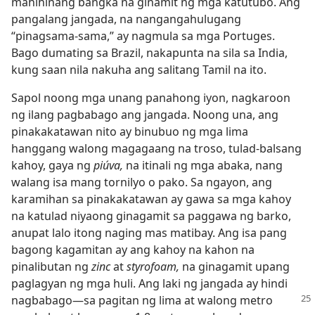
mahihinang bangka na ginamit ng mga katutubo. Ang
pangalang jangada, na nangangahulugang
“pinagsama-sama,” ay nagmula sa mga Portuges.
Bago dumating sa Brazil, nakapunta na sila sa India,
kung saan nila nakuha ang salitang Tamil na ito.
Sapol noong mga unang panahong iyon, nagkaroon
ng ilang pagbabago ang jangada. Noong una, ang
pinakakatawan nito ay binubuo ng mga lima
hanggang walong magagaang na troso, tulad-balsang
kahoy, gaya ng
piúva,
na itinali ng mga abaka, nang
walang isa mang tornilyo o pako. Sa ngayon, ang
karamihan sa pinakakatawan ay gawa sa mga kahoy
na katulad niyaong ginagamit sa paggawa ng barko,
anupat lalo itong naging mas matibay. Ang isa pang
bagong kagamitan ay ang kahoy na kahon na
pinalibutan ng
zinc
at
styrofoam,
na ginagamit upang
paglagyan ng mga huli. Ang laki ng jangada ay hindi
nagbabago​—sa pagitan
ng lima at walong metro