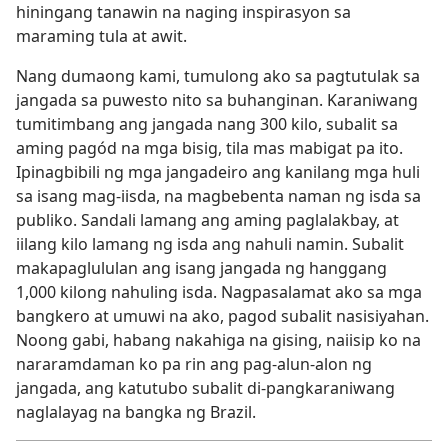
hiningang tanawin na naging inspirasyon sa
maraming tula at awit.
Nang dumaong kami, tumulong ako sa pagtutulak sa
jangada sa puwesto nito sa buhanginan. Karaniwang
tumitimbang ang jangada nang 300 kilo, subalit sa
aming pagód na mga bisig, tila mas mabigat pa ito.
Ipinagbibili ng mga jangadeiro ang kanilang mga huli
sa isang mag-iisda, na magbebenta naman ng isda sa
publiko. Sandali lamang ang aming paglalakbay, at
iilang kilo lamang ng isda ang nahuli namin. Subalit
makapaglululan ang isang jangada ng hanggang
1,000 kilong nahuling isda. Nagpasalamat ako sa mga
bangkero at umuwi na ako, pagod subalit nasisiyahan.
Noong gabi, habang nakahiga na gising, naiisip ko na
nararamdaman ko pa rin ang pag-alun-alon ng
jangada, ang katutubo subalit di-pangkaraniwang
naglalayag na bangka ng Brazil.