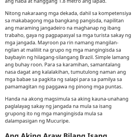
ang haba at hanggang 1.8 metro ang lapad.
Nitong nakaraang mga dekada, dahil sa kompetensiya
sa makabagong mga bangkang pangisda, napilitan
ang maraming jangadeiro na maghanap ng ibang
trabaho, gaya ng pagpapasyal sa mga turista sakay ng
mga jangada. Mayroon pa rin namang mangilan-
ngilan at maliliit na grupo ng mga mangingisda sa
baybayin ng hilagang-silangang Brazil. Simple lamang
ang buhay roon. Para sa karamihan, samantalang
nasa dagat ang kalalakihan, tumutulong naman ang
mga babae sa pagkita ng salapi para sa pamilya sa
pamamagitan ng paggawa ng pinong mga puntas.
Handa na akong magsimula sa aking kauna-unahang
paglalayag sakay ng jangada na mula sa isang
grupong ito ng mga mangingisda mula sa
dalampasigan ng Mucuripe.
Ang Aking Araw Bilang Isang