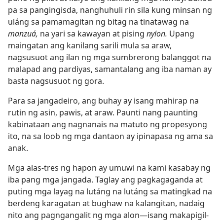
pa sa pangingisda, nanghuhuli rin sila kung minsan ng
uláng sa pamamagitan ng bitag na tinatawag na
manzuá,
na yari sa kawayan at pising
nylon.
Upang
maingatan ang kanilang sarili mula sa araw,
nagsusuot ang ilan ng mga sumbrerong balanggot na
malapad ang pardiyas, samantalang ang iba naman ay
basta nagsusuot ng gora.
Para sa jangadeiro, ang buhay ay isang mahirap na
rutin ng asin, pawis, at araw. Paunti nang paunting
kabinataan ang nagnanais na matuto ng propesyong
ito, na sa loob ng mga dantaon ay ipinapasa ng ama sa
anak.
Mga alas-tres ng hapon ay umuwi na kami kasabay ng
iba pang mga jangada. Taglay ang pagkagaganda at
puting mga layag na lutáng na lutáng sa matingkad na
berdeng karagatan at bughaw na kalangitan, nadaig
nito ang pagngangalit ng mga alon​—isang makapigil-