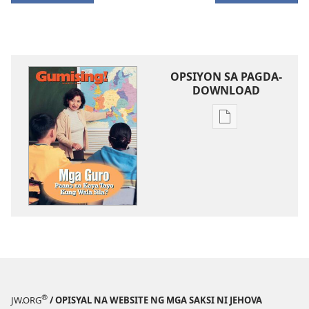
OPSIYON SA PAGDA-
DOWNLOAD
Opsiyon
sa
pagda-
download
ng
publikasyon
GUMISING!
Marso 8,
2002
®
JW.ORG
/ OPISYAL NA WEBSITE NG MGA SAKSI NI JEHOVA