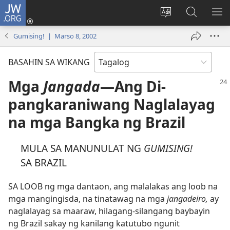
JW.ORG
Mag-
log
Baguhin
Maghana
IPA
In
ang
sa
AN
Gumising! | Marso 8, 2002
(may
wika
JW.ORG
ME
bubukas
ng
BASAHIN SA WIKANG
na
site
bagong
Mga
Jangada
​—Ang Di-
window)
pangkaraniwang Naglalayag
na mga Bangka ng Brazil
MULA SA MANUNULAT NG
GUMISING!
SA BRAZIL
SA LOOB ng mga dantaon, ang malalakas ang loob na
mga mangingisda, na tinatawag na mga
jangadeiro,
ay
naglalayag sa maaraw, hilagang-silangang baybayin
ng Brazil sakay ng kanilang katutubo ngunit