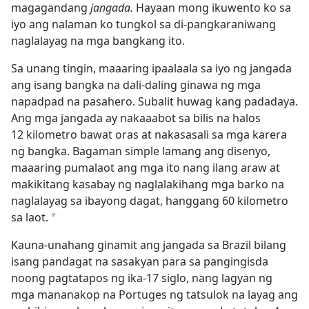
magagandang
jangada.
Hayaan mong ikuwento ko sa
iyo ang nalaman ko tungkol sa di-pangkaraniwang
naglalayag na mga bangkang ito.
Sa unang tingin, maaaring ipaalaala sa iyo ng jangada
ang isang bangka na dali-daling ginawa ng mga
napadpad na pasahero. Subalit huwag kang padadaya.
Ang mga jangada ay nakaaabot sa bilis na halos
12 kilometro bawat oras at nakasasali sa mga karera
ng bangka. Bagaman simple lamang ang disenyo,
maaaring pumalaot ang mga ito nang ilang araw at
makikitang kasabay ng naglalakihang mga barko na
naglalayag sa ibayong dagat, hanggang 60 kilometro
sa laot.
a
Kauna-unahang ginamit ang jangada sa Brazil bilang
isang pandagat na sasakyan para sa pangingisda
noong pagtatapos ng ika-17 siglo, nang lagyan ng
mga mananakop na Portuges ng tatsulok na layag ang