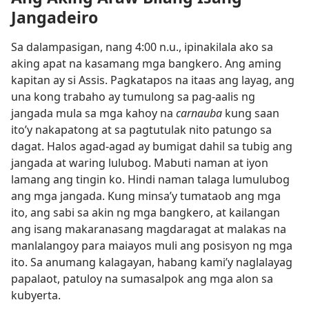
Jangadeiro
Sa dalampasigan, nang 4:00 n.u., ipinakilala ako sa
aking apat na kasamang mga bangkero. Ang aming
kapitan ay si Assis. Pagkatapos na itaas ang layag, ang
una kong trabaho ay tumulong sa pag-aalis ng
jangada mula sa mga kahoy na
carnauba
kung saan
ito’y nakapatong at sa pagtutulak nito patungo sa
dagat. Halos agad-agad ay bumigat dahil sa tubig ang
jangada at waring lulubog. Mabuti naman at iyon
lamang ang tingin ko. Hindi naman talaga lumulubog
ang mga jangada. Kung minsa’y tumataob ang mga
ito, ang sabi sa akin ng mga bangkero, at kailangan
ang isang makaranasang magdaragat at malakas na
manlalangoy para maiayos muli ang posisyon ng mga
ito. Sa anumang kalagayan, habang kami’y naglalayag
papalaot, patuloy na sumasalpok ang mga alon sa
kubyerta.