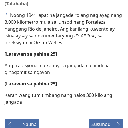
[Talababa]
Noong 1941, apat na jangadeiro ang naglayag nang
a
3,000 kilometro mula sa lunsod nang Fortaleza
hanggang Rio de Janeiro. Ang kanilang kuwento ay
isinalaysay sa dokumentaryong
It’s All True,
sa
direksiyon ni Orson Welles.
[Larawan sa pahina 25]
Ang tradisyonal na kahoy na jangada na hindi na
ginagamit sa ngayon
[Larawan sa pahina 25]
Karaniwang tumitimbang nang halos 300 kilo ang
jangada
Nauna
Susunod