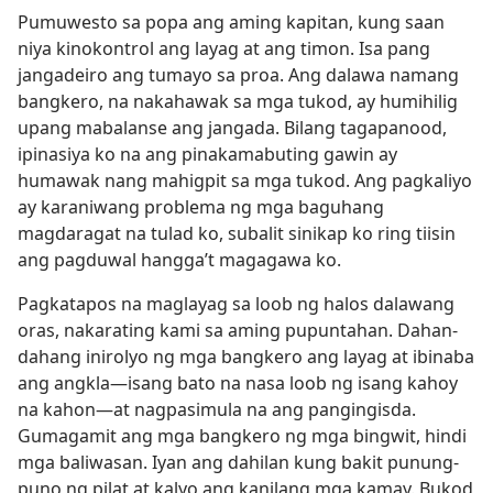
Pumuwesto sa popa ang aming kapitan, kung saan
niya kinokontrol ang layag at ang timon. Isa pang
jangadeiro ang tumayo sa proa. Ang dalawa namang
bangkero, na nakahawak sa mga tukod, ay humihilig
upang mabalanse ang jangada. Bilang tagapanood,
ipinasiya ko na ang pinakamabuting gawin ay
humawak nang mahigpit sa mga tukod. Ang pagkaliyo
ay karaniwang problema ng mga baguhang
magdaragat na tulad ko, subalit sinikap ko ring tiisin
ang pagduwal hangga’t magagawa ko.
Pagkatapos na maglayag sa loob ng halos dalawang
oras, nakarating kami sa aming pupuntahan. Dahan-
dahang inirolyo ng mga bangkero ang layag at ibinaba
ang angkla​—isang bato na nasa loob ng isang kahoy
na kahon​—​at nagpasimula na ang pangingisda.
Gumagamit ang mga bangkero ng mga bingwit, hindi
mga baliwasan. Iyan ang dahilan kung bakit punung-
puno ng pilat at kalyo ang kanilang mga kamay. Bukod