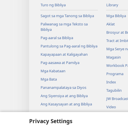
Turo ng Bibliya
Library
Sagot sa mga Tanong sa Bibliya
Mga Bibliya
Paliwanag sa mga Teksto sa
Aklat
Bibliya
Brosyur at B
Pag-aaral sa Bibliya
Tract at Imb
Pantulong sa Pag-aaral ng Bibliya
Mga Serye ng
Kapayapaan at Kaligayahan
Magasin
Pag-aasawa at Pamilya
Workbook Pa
Mga Kabataan
Programa
Mga Bata
Index
Pananampalataya sa Diyos
Tagubilin
Ang Siyensiya at ang Bibliya
JW Broadcas
Ang Kasaysayan at ang Bibliya
Video
Musika
Privacy Settings
Audio Dram