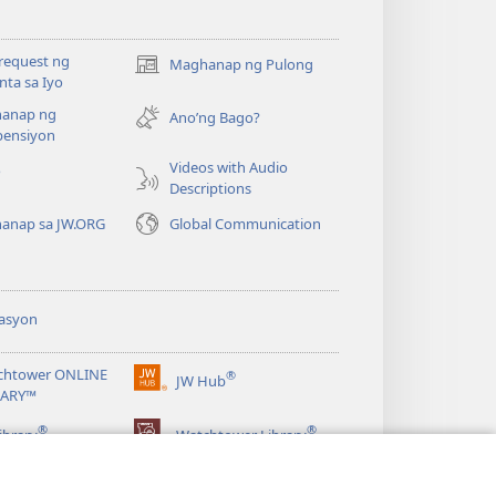
request ng
Maghanap ng Pulong
(may
ta sa Iyo
bubukas
anap ng
na
Ano’ng Bago?
ensiyon
bagong
window)
Videos with Audio
o
Descriptions
anap sa JW.ORG
Global Communication
asyon
chtower ONLINE
®
JW Hub
(may
RARY™
bubukas
®
®
na
ibrary
Watchtower Library
bagong
window)