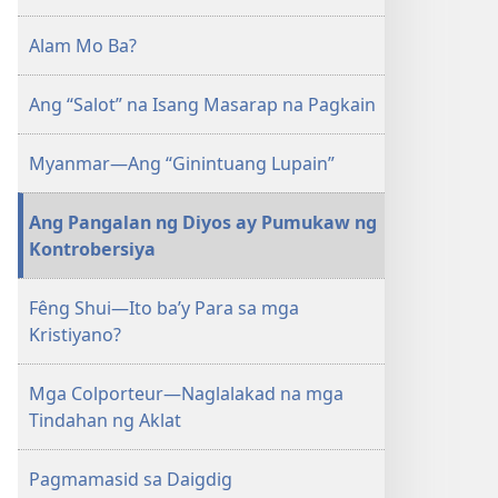
Alam Mo Ba?
Ang “Salot” na Isang Masarap na Pagkain
Myanmar—Ang “Ginintuang Lupain”
Ang Pangalan ng Diyos ay Pumukaw ng
Kontrobersiya
Fêng Shui—Ito ba’y Para sa mga
Kristiyano?
Mga Colporteur—Naglalakad na mga
Tindahan ng Aklat
Pagmamasid sa Daigdig