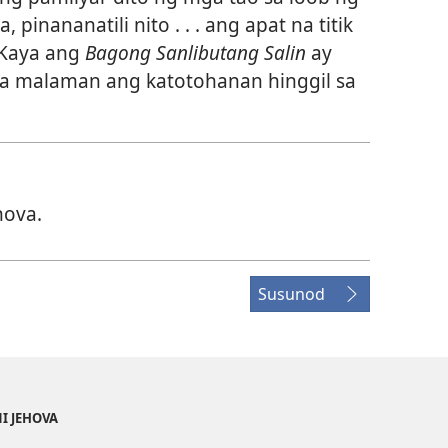
pinananatili nito . . . ang apat na titik
Kaya ang
Bagong Sanlibutang Salin
ay
na malaman ang katotohanan hinggil sa
hova.
Susunod
NI JEHOVA