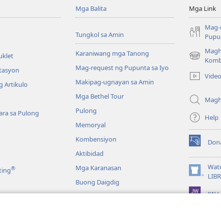
Mga Balita
Mga Link
Mag-
Tungkol sa Amin
Pupun
Magh
Karaniwang mga Tanong
uklet
(may
Komb
Mag-request ng Pupunta sa Iyo
bubukas
itasyon
Vide
na
Makipag-ugnayan sa Amin
 Artikulo
bagong
Mga Bethel Tour
window)
Magh
Pulong
ra sa Pulong
Help
Memoryal
Kombensiyon
Don
(may
Aktibidad
bubukas
na
Wat
Mga Karanasan
®
ting
bagong
(may
LIB
Buong Daigdig
window)
bubukas
JW L
na
bagong
a
window)