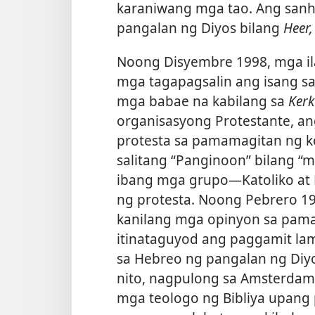
karaniwang mga tao. Ang sanhi
pangalan ng Diyos bilang
Heer,
Noong Disyembre 1998, mga il
mga tagapagsalin ang isang sa
mga babae na kabilang sa
Kerk
organisasyong Protestante, a
protesta sa pamamagitan ng ko
salitang “Panginoon” bilang “m
ibang mga grupo​—Katoliko a
ng protesta. Noong Pebrero 19
kanilang mga opinyon sa pama
itinataguyod ang paggamit lama
sa Hebreo ng pangalan ng Diy
nito, nagpulong sa Amsterdam 
mga teologo ng Bibliya upang 