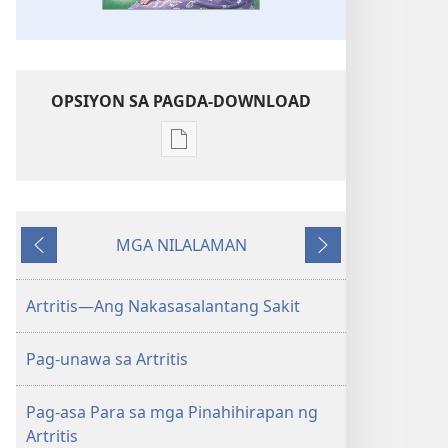
OPSIYON SA PAGDA-DOWNLOAD
Opsiyon
sa
pagda-
download
MGA NILALAMAN
ng
Nauna
Susunod
publikasyon
MAGASIN
Artritis—Ang Nakasasalantang Sakit
Disyembre 8,
2001
Pag-unawa sa Artritis
Pag-asa Para sa mga Pinahihirapan ng
Artritis