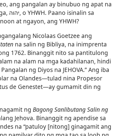
eo, ang pangalan ay binubuo ng apat na
alin sa
, noon at ngayon, ang YHWH?
gngangalang Nicolaas Goetzee ang
taten
na salin ng Bibliya, na inimprenta
ong 1762. Binanggit nito sa pantitulong
 alam na alam na mga kadahilanan, hindi
g Pangalan ng Diyos na JEHOVA.” Ang iba
olar na Olandes​—tulad nina Propesor
stus de Genestet​—ay gumamit din ng
ginagamit ng
Bagong Sanlibutang Salin ng
ang Jehova. Binanggit ng apendise sa
ndes na “patuloy [nitong] ginagamit ang
ging pamilyar dito ng mga tao sa loob ng