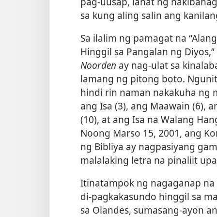
pag-uusap, lahat ng nakibaha
sa kung aling salin ang kanilang
Sa ilalim ng pamagat na “Alan
Hinggil sa Pangalan ng Diyos
Noorden
ay nag-ulat sa kinal
lamang ng pitong boto. Ngunit
hindi rin naman nakakuha ng 
ang Isa (3), ang Maawain (6), 
(10), at ang Isa na Walang Hang
Noong Marso 15, 2001, ang K
ng Bibliya ay nagpasiyang ga
malalaking letra na pinaliit 
Itinatampok ng nagaganap na k
di-pagkakasundo hinggil sa mas
sa Olandes, sumasang-ayon an