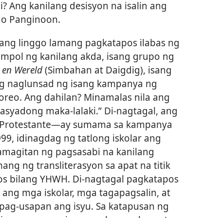
? Ang kanilang desisyon na isalin ang
o Panginoon.
ang linggo lamang pagkatapos ilabas ng
mpol ng kanilang akda, isang grupo ng
 en Wereld
(Simbahan at Daigdig), isang
ng naglunsad ng isang kampanya ng
reo. Ang dahilan? Minamalas nila ang
asyadong maka-lalaki.” Di-nagtagal, ang
t Protestante​—ay sumama sa kampanya
99, idinagdag ng tatlong iskolar ang
magitan ng pagsasabi na kanilang
ng ng transliterasyon sa apat na titik
os bilang YHWH. Di-nagtagal pagkatapos
ang mga iskolar, mga tagapagsalin, at
pag-usapan ang isyu. Sa katapusan ng