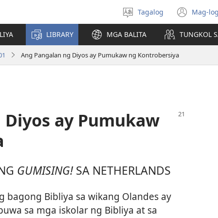
Tagalog
Mag-log
Pumili
(may
ng
bub
LIYA
LIBRARY
MGA BALITA
TUNGKOL S
wika
na
bag
01
Ang Pangalan ng Diyos ay Pumukaw ng Kontrobersiya
wind
g Diyos ay Pumukaw
a
 NG
GUMISING!
SA NETHERLANDS
g bagong Bibliya sa wikang Olandes ay
wa sa mga iskolar ng Bibliya at sa