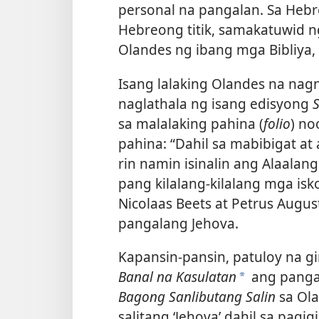
personal na pangalan. Sa Hebr
Hebreong titik, samakatuwid nga, יהוה, o YHWH. Paano isin
Olandes ng ibang mga Bibliya
Isang lalaking Olandes na na
naglathala ng isang edisyong
S
sa malalaking pahina (
folio
) no
pahina: “Dahil sa mabibigat at
rin namin isinalin ang Alaalan
pang kilalang-kilalang mga isk
Nicolaas Beets at Petrus Augu
pangalang Jehova.
Kapansin-pansin, patuloy na 
Banal na Kasulatan
ang pangal
a
Bagong Sanlibutang Salin
sa Ola
salitang ‘Jehova’ dahil sa pagi