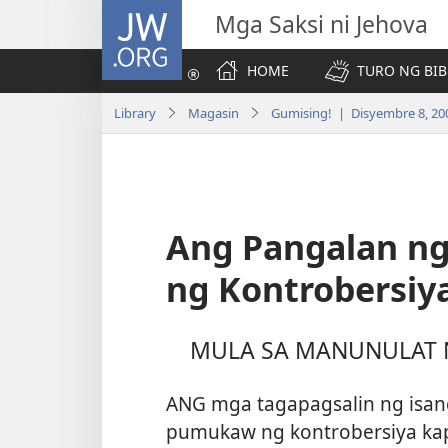
JW.ORG
Mga Saksi ni Jehova
HOME
TURO NG BIB
Library
Magasin
Gumising! | Disyembre 8, 20
Ang Pangalan n
ng Kontrobersiy
MULA SA MANUNULAT
ANG mga tagapagsalin ng isan
pumukaw ng kontrobersiya kapu