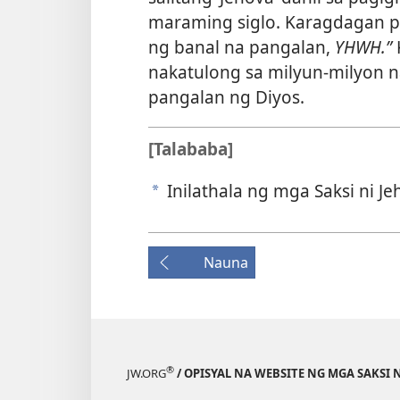
maraming siglo. Karagdagan pa, 
ng banal na pangalan,
YHWH.”
nakatulong sa milyun-milyon 
pangalan ng Diyos.
[Talababa]
Inilathala ng mga Saksi ni Je
a
Nauna
®
JW.ORG
/ OPISYAL NA WEBSITE NG MGA SAKSI 