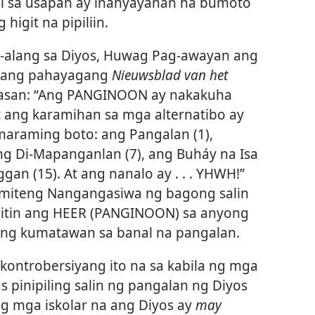
gi sa usapan ay inanyayahan na bumoto
 higit na pipiliin.
g-alang sa Diyos, Huwag Pag-awayan ang
,” ang pahayagang
Nieuwsblad van het
abasan: “Ang PANGINOON ay nakakuha
 ang karamihan sa mga alternatibo ay
maraming boto: ang Pangalan (1),
ang Di-Mapanganlan (7), ang Buháy na Isa
gan (15). At ang nanalo ay . . . YHWH!”
omiteng Nangangasiwa ng bagong salin
mitin ang HEER (PANGINOON) sa anyong
upang kumatawan sa banal na pangalan.
ontrobersiyang ito na sa kabila ng mga
 pinipiling salin ng pangalan ng Diyos
g mga iskolar na ang Diyos ay
may