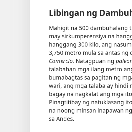
Libingan ng Dambu
Mahigit na 500 dambuhalang t
may sirkumperensiya na hangg
hanggang 300 kilo, ang nasum
3,750 metro mula sa antas ng
Comercio.
Natagpuan ng
paleon
talabahan mga ilang metro ang
bumabagtas sa pagitan ng mg
wari, ang mga talaba ay hindi
bagay na nagkalat ang mga ito
Pinagtitibay ng natuklasang i
na noong minsan inapawan ng
sa Andes.