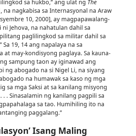
lilingkod sa hukbo,” ang ulat ng
The
 na nagkabisa sa Internasyonal na Araw
syembre 10, 2000], ay magpapawalang-
 ni Jehova, na nahatulan dahil sa
litang paglilingkod sa militar dahil sa
 Sa 19, 14 ang napalaya na sa
 at may-kondisyong paglaya. Sa kauna-
 ng sampung taon ay iginawad ang
 ng abogado na si Nigel Li, na siyang
 abogado na humawak sa kaso ng mga
tig sa mga Saksi at sa kanilang misyong
 . Sinasalamin ng kanilang pagpili sa
papahalaga sa tao. Humihiling ito na
pantanging paggalang.”
ulasyon’ Isang Maling