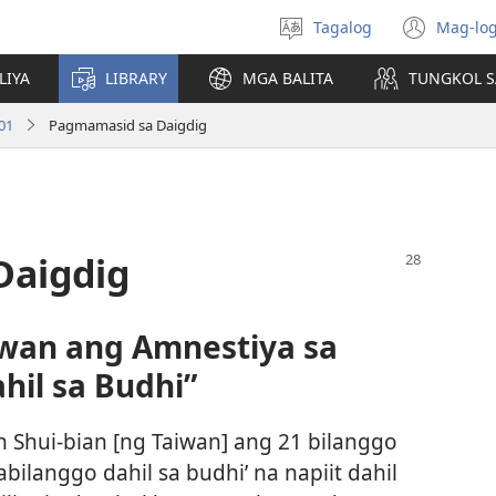
Tagalog
Mag-log
Pumili
(may
ng
bub
LIYA
LIBRARY
MGA BALITA
TUNGKOL S
wika
na
bag
01
Pagmamasid sa Daigdig
wind
Daigdig
iwan ang Amnestiya sa
il sa Budhi”
Shui-bian [ng Taiwan] ang 21 bilanggo
nabilanggo dahil sa budhi’ na napiit dahil