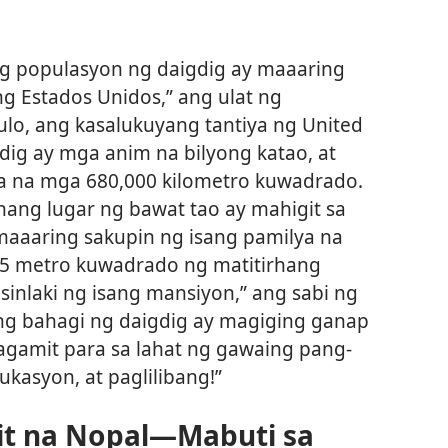
ng populasyon ng daigdig ay maaaring
g Estados Unidos,” ang ulat ng
ulo, ang kasalukuyang tantiya ng United
dig ay mga anim na bilyong katao, at
pa na mga 680,000 kilometro kuwadrado.
hang lugar ng bawat tao ay mahigit sa
maaaring sakupin ng isang pamilya na
65 metro kuwadrado ng matitirhang
kasinlaki ng isang mansiyon,” ang sabi ng
ng bahagi ng daigdig ay magiging ganap
gamit para sa lahat ng gawaing pang-
kasyon, at paglilibang!”
t na Nopal​—Mabuti sa