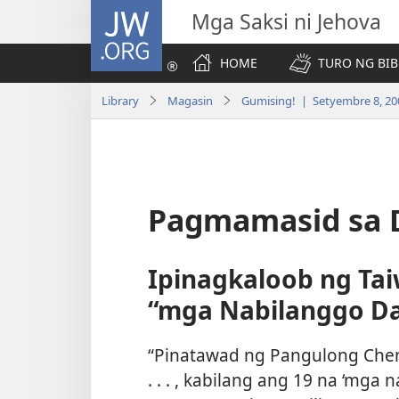
JW.ORG
Mga Saksi ni Jehova
HOME
TURO NG BIB
Library
Magasin
Gumising! | Setyembre 8, 20
Pagmamasid sa 
Ipinagkaloob ng Ta
“mga Nabilanggo Dah
“Pinatawad ng Pangulong Chen 
. . . , kabilang ang 19 na ‘mga 