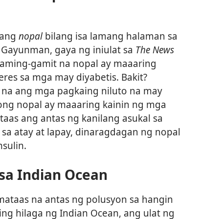
 ang
nopal
bilang isa lamang halaman sa
. Gayunman, gaya ng iniulat sa
The News
aming-gamit na nopal ay maaaring
es sa mga may diyabetis. Bakit?
o na ang mga pagkaing niluto na may
ong nopal ay maaaring kainin ng mga
taas ang antas ng kanilang asukal sa
sa atay at lapay, dinaragdagan ng nopal
sulin.
sa Indian Ocean
ataas na antas ng polusyon sa hangin
ng hilaga ng Indian Ocean, ang ulat ng