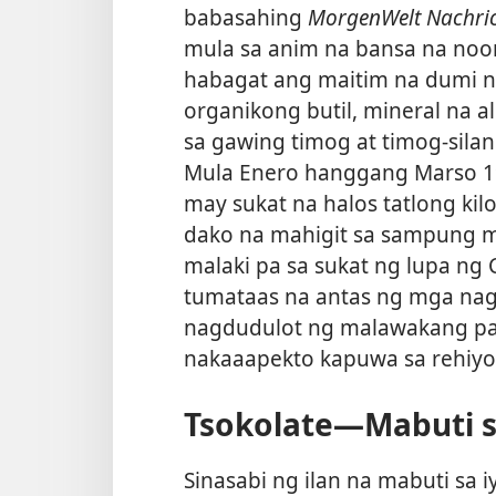
babasahing
MorgenWelt Nachric
mula sa anim na bansa na noo
habagat ang maitim na dumi na 
organikong butil, mineral na 
sa gawing timog at timog-sila
Mula Enero hanggang Marso 19
may sukat na halos tatlong kil
dako na mahigit sa sampung m
malaki pa sa sukat ng lupa ng 
tumataas na antas ng mga na
nagdudulot ng malawakang pag
nakaaapekto kapuwa sa rehiyon
Tsokolate​—Mabuti 
Sinasabi ng ilan na mabuti sa 