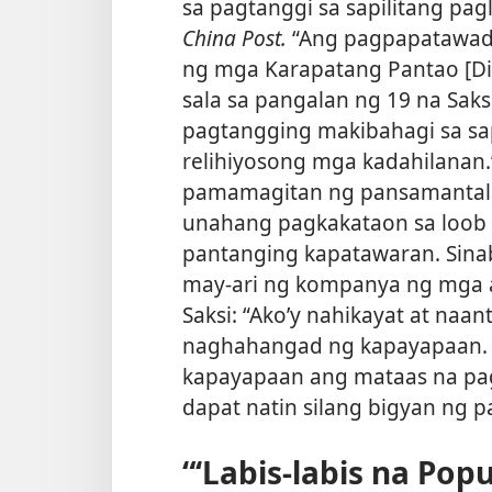
sa pagtanggi sa sapilitang pag
China Post.
“Ang pagpapatawad,
ng mga Karapatang Pantao [Di
sala sa pangalan ng 19 na Saksi
pagtangging makibahagi sa sapi
relihiyosong mga kadahilanan.”
pamamagitan ng pansamantala
unahang pagkakataon sa loob
pantanging kapatawaran. Sinabi
may-ari ng kompanya ng mga
Saksi: “Ako’y nahikayat at naan
naghahangad ng kapayapaan. . .
kapayapaan ang mataas na pag
dapat natin silang bigyan ng 
“‘Labis-labis na Pop