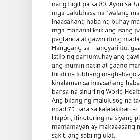
nang higit pa sa 80. Ayon sa
Th
mga dalubhasa na “walang ma
inaasahang haba ng buhay m
mga mananaliksik ang isang p
pagtanda at gawin itong mad
Hanggang sa mangyari ito, g
istilo ng pamumuhay ang gawi
ang inumin natin at gaano ma
hindi na lubhang magbabago 
kinalaman sa inaasahang haba
bansa na sinuri ng World Heal
Ang bilang ng malulusog na t
edad 70 para sa kalalakihan a
Hapón, itinuturing na siyang 
mamamayan ay makaaasang ma
sakit, ang sabi ng ulat.