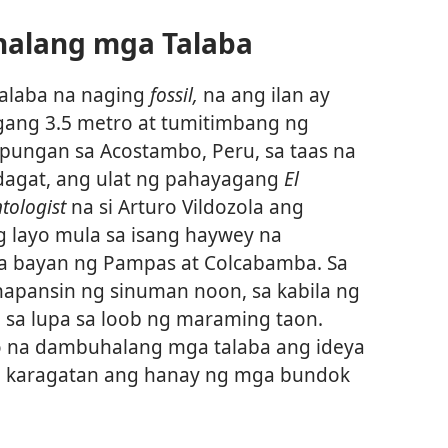
halang mga Talaba
alaba na naging
fossil,
na ang ilan ay
ang 3.5 metro at tumitimbang ng
pungan sa Acostambo, Peru, sa taas na
 dagat, ang ulat ng pahayagang
El
tologist
na si Arturo Vildozola ang
 layo mula sa isang haywey na
a bayan ng Pampas at Colcabamba. Sa
 napansin ng sinuman noon, sa kabila ng
 sa lupa sa loob ng maraming taon.
to na dambuhalang mga talaba ang ideya
 karagatan ang hanay ng mga bundok