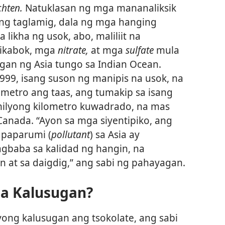
hten.
Natuklasan ng mga mananaliksik
ng taglamig, dala ng mga hanging
likha ng usok, abo, maliliit na
alikabok, mga
nitrate,
at mga
sulfate
mula
ngan ng Asia tungo sa Indian Ocean.
99, isang suson ng manipis na usok, na
ometro ang taas, ang tumakip sa isang
ilyong kilometro kuwadrado, na mas
Canada. “Ayon sa mga siyentipiko, ang
gpaparumi (
pollutant
) sa Asia ay
baba sa kalidad ng hangin, na
 at sa daigdig,” ang sabi ng pahayagan.
sa Kalusugan?
iyong kalusugan ang tsokolate, ang sabi