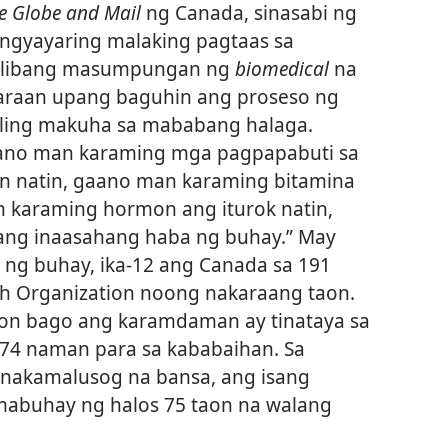
e Globe and Mail
ng Canada, sinasabi ng
ngyayaring malaking pagtaas sa
alibang masumpungan ng
biomedical
na
araan upang baguhin ang proseso ng
aling makuha sa mababang halaga.
aano man karaming mga pagpapabuti sa
n natin, gaano man karaming bitamina
n karaming hormon ang iturok natin,
ang inaasahang haba ng buhay.” May
 ng buhay, ika-12 ang Canada sa 191
th Organization noong nakaraang taon.
aon bago ang karamdaman ay tinataya sa
t 74 naman para sa kababaihan. Sa
pinakamalusog na bansa, ang isang
buhay ng halos 75 taon na walang