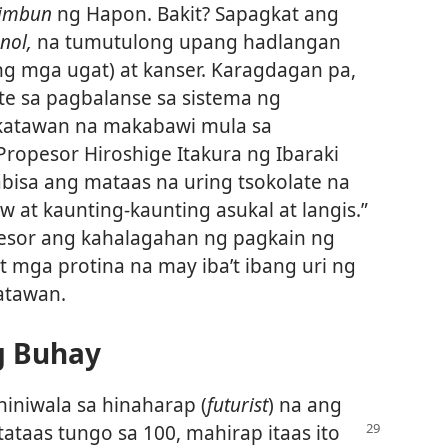
himbun
ng Hapon. Bakit? Sapagkat ang
nol,
na tumutulong upang hadlangan
ng mga ugat) at kanser. Karagdagan pa,
te sa pagbalanse sa sistema ng
 katawan na makabawi mula sa
 Propesor Hiroshige Itakura ng Ibaraki
abisa ang mataas na uring tsokolate na
t kaunting-kaunting asukal at langis.”
pesor ang kahalagahan ng pagkain ng
t mga protina na may iba’t ibang uri ng
atawan.
g Buhay
niwala sa hinaharap (
futurist
) na ang
tataas tungo sa 100, mahirap itaas ito