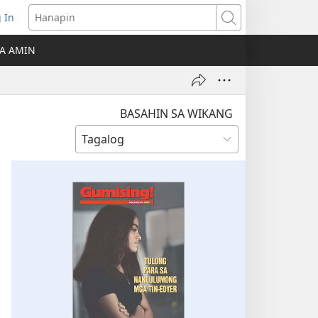
 In
Hanapin
ukas
A AMIN
ong
ow)
BASAHIN SA WIKANG