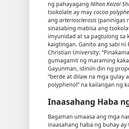
ng pahayagang
Nihon Keizai S
tsokolate ay may
cocoa polyphe
ang
arteriosclerosis
(paninigas 
sinasabing mabisa ang tsokola
imyunidad at sa pagtulong sa
kaigtingan. Ganito ang sabi ni
Christian University: “Pinakam
gumagamit ng maraming kakaw a
Gayunman, idiniin din ng pro
“berde at dilaw na mga gulay a
polyphenol” na kailangan ng k
Inaasahang Haba n
Bagaman umaasa ang mga nani
inaasahang haba ng buhay ay