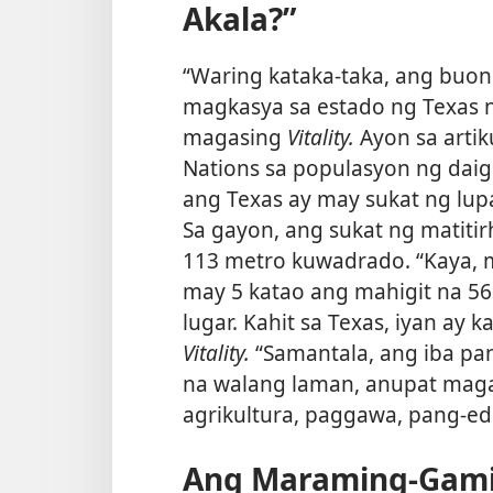
Akala?”
“Waring kataka-taka, ang buo
magkasya sa estado ng Texas n
magasing
Vitality.
Ayon sa artik
Nations sa populasyon ng daig
ang Texas ay may sukat ng lu
Sa gayon, ang sukat ng matitir
113 metro kuwadrado. “Kaya, 
may 5 katao ang mahigit na 5
lugar. Kahit sa Texas, iyan ay 
Vitality.
“Samantala, ang iba pa
na walang laman, anupat maga
agrikultura, paggawa, pang-edu
Ang Maraming-Gami