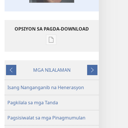
OPSIYON SA PAGDA-DOWNLOAD
Opsiyon
sa
pagda-
download
MGA NILALAMAN
ng
Nauna
Susunod
publikasyon
MAGASIN
Isang Nanganganib na Henerasyon
Setyembre 8,
2001
Pagkilala sa mga Tanda
Pagsisiwalat sa mga Pinagmumulan