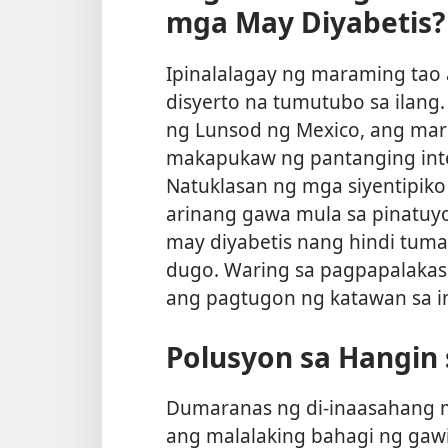
mga May Diyabetis?
Ipinalalagay ng maraming tao
disyerto na tumutubo sa ilang
ng Lunsod ng Mexico, ang mar
makapukaw ng pantanging inter
Natuklasan ng mga siyentipik
arinang gawa mula sa pinatuy
may diyabetis nang hindi tuma
dugo. Waring sa pagpapalakas 
ang pagtugon ng katawan sa in
Polusyon sa Hangin 
Dumaranas ng di-inaasahang m
ang malalaking bahagi ng gawi