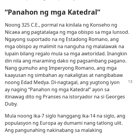
“Panahon ng mga Katedral”
Noong 325 C.E., pormal na kinilala ng Konseho ng
Nicaea ang pagtatalaga ng mga obispo sa mga lunsod.
Ngayong suportado na ng Estadong Romano, ang
mga obispo ay malimit na nanguha ng malalawak na
lupain bilang regalo mula sa mga awtoridad. Inangkin
din nila ang maraming dako ng pagsambang pagano.
Nang gumuho ang Imperyong Romano, ang mga
kaayusan ng simbahan ay nakaligtas at nangibabaw
noong
Edad Medya. Di-nagtagal, ang yugtong iyon
ay naging “Panahon ng mga Katedral” ayon sa
itinawag dito ng Pranses na istoryador na si Georges
Duby.
Mula noong ika-7 siglo hanggang ika-14 na siglo, ang
populasyon ng Europa ay dumami nang tatlong ulit.
Ang pangunahing nakinabang sa malaking