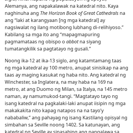
Alemanya, ang napakalawak na katedral nito. Kaya
naghinuha ang
The Horizon Book of Great Cathedrals
na
ang “laki at karangyaan [ng mga katedral] ay
nagsiwalat ng ilang motibong lubhang di-relihiyoso.”
Kabilang sa mga ito ang “mapagmapuring
pagmamataas ng obispo o
abbot
na siyang
tumatangkilik sa pagtatayo ng gusali.”
Noong ika-12 at ika-13 siglo, ang katamtamang taas
ng mga katedral ay 100 metro, anupat sinisikap na ang
taas ay maging kasukat ng haba nito. Ang katedral ng
Winchester, sa Inglatera, na may haba na 169 na
metro, at ang Duomo ng Milan, sa Italya, na 145 metro
naman, ay namumukod-tangi. “Magtatayo tayo ng
isang katedral na pagkalaki-laki anupat iisipin ng mga
makakakita nito kapag natapos na na tayo’y
nababaliw,” ang pahayag ng isang Kastilang opisyal ng
simbahan sa Seville noong 1402. Sa katunayan, ang
katedral ng Seville ay sinasabing ang pangalawa sa