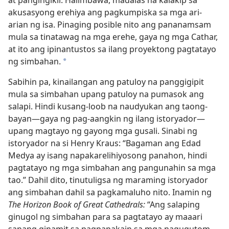
at pangingikil. Halimbawa, madalas na kalakip sa
akusasyong erehiya ang pagkumpiska sa mga ari-
arian ng isa. Pinaging posible nito ang pananamsam
mula sa tinatawag na mga erehe, gaya ng mga Cathar,
at ito ang ipinantustos sa ilang proyektong pagtatayo
ng simbahan.
a
Sabihin pa, kinailangan ang patuloy na panggigipit
mula sa simbahan upang patuloy na pumasok ang
salapi. Hindi kusang-loob na naudyukan ang taong-
bayan​—gaya ng pag-aangkin ng ilang istoryador​—
upang magtayo ng gayong mga gusali. Sinabi ng
istoryador na si Henry Kraus: “Bagaman ang Edad
Medya ay isang napakarelihiyosong panahon, hindi
pagtatayo ng mga simbahan ang pangunahin sa mga
tao.” Dahil dito, tinutuligsa ng maraming istoryador
ang simbahan dahil sa pagkamaluho nito. Inamin ng
The Horizon Book of Great Cathedrals:
“Ang salaping
ginugol ng simbahan para sa pagtatayo ay maaari