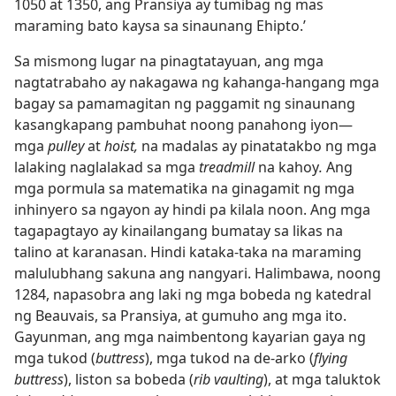
1050 at 1350, ang Pransiya ay tumibag ng mas
maraming bato kaysa sa sinaunang Ehipto.’
Sa mismong lugar na pinagtatayuan, ang mga
nagtatrabaho ay nakagawa ng kahanga-hangang mga
bagay sa pamamagitan ng paggamit ng sinaunang
kasangkapang pambuhat noong panahong iyon​—
mga
pulley
at
hoist,
na madalas ay pinatatakbo ng mga
lalaking naglalakad sa mga
treadmill
na kahoy
.
Ang
mga pormula sa matematika na ginagamit ng mga
inhinyero sa ngayon ay hindi pa kilala noon. Ang mga
tagapagtayo ay kinailangang bumatay sa likas na
talino at karanasan. Hindi kataka-taka na maraming
malulubhang sakuna ang nangyari. Halimbawa, noong
1284, napasobra ang laki ng mga bobeda ng katedral
ng Beauvais, sa Pransiya, at gumuho ang mga ito.
Gayunman, ang mga naimbentong kayarian gaya ng
mga tukod (
buttress
), mga tukod na de-arko (
flying
buttress
), liston sa bobeda (
rib vaulting
), at mga taluktok