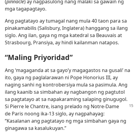
(
pinnacle
) ay nagpasulong nang malaki sa gawain ng
mga tagapagtayo.
Ang pagtatayo ay tumagal nang mula 40 taon para sa
pinakamabilis (Salisbury, Inglatera) hanggang sa ilang
siglo. Ang ilan, gaya ng mga katedral sa Beauvais at
Strasbourg, Pransiya, ay hindi kailanman natapos.
“Maling Priyoridad”
Ang ‘magaganda at sa gayo’y magagastos na gusali’ na
ito, gaya ng paglalarawan ni Pope Honorius III, ay
naging sanhi ng kontrobersiya mula sa pasimula. Ang
ilang kaanib sa simbahan ay nagbangon ng pagtutol
sa pagtatayo at sa napakaraming salaping ginugugol.
Si Pierre le Chantre,
isang prelado ng Notre-Dame
de Paris noong ika-13 siglo, ay nagpahayag:
“Kasalanan ang pagtatayo ng mga simbahan gaya ng
ginagawa sa kasalukuyan.”