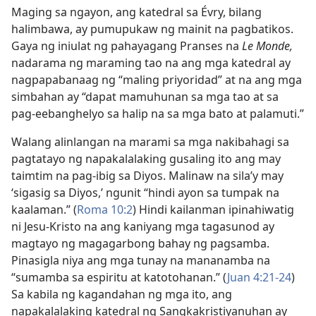
Maging sa ngayon, ang katedral sa Évry, bilang
halimbawa, ay pumupukaw ng mainit na pagbatikos.
Gaya ng iniulat ng pahayagang Pranses na
Le Monde,
nadarama ng maraming tao na ang mga katedral ay
nagpapabanaag ng “maling priyoridad” at na ang mga
simbahan ay “dapat mamuhunan sa mga tao at sa
pag-eebanghelyo sa halip na sa mga bato at palamuti.”
Walang alinlangan na marami sa mga nakibahagi sa
pagtatayo ng napakalalaking gusaling ito ang may
taimtim na pag-ibig sa Diyos. Malinaw na sila’y may
‘sigasig sa Diyos,’ ngunit “hindi ayon sa tumpak na
kaalaman.” (
Roma 10:2
) Hindi kailanman ipinahiwatig
ni Jesu-Kristo na ang kaniyang mga tagasunod ay
magtayo ng magagarbong bahay ng pagsamba.
Pinasigla niya ang mga tunay na mananamba na
“sumamba sa espiritu at katotohanan.” (
Juan 4:21-24
)
Sa kabila ng kagandahan ng mga ito, ang
napakalalaking katedral ng Sangkakristiyanuhan ay