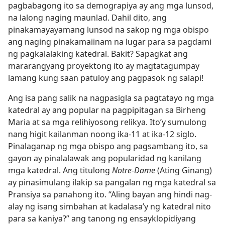
pagbabagong ito sa demograpiya ay ang mga lunsod,
na lalong naging maunlad. Dahil dito, ang
pinakamayayamang lunsod na sakop ng mga obispo
ang naging pinakamaiinam na lugar para sa pagdami
ng pagkalalaking katedral. Bakit? Sapagkat ang
mararangyang proyektong ito ay magtatagumpay
lamang kung saan patuloy ang pagpasok ng salapi!
Ang isa pang salik na nagpasigla sa pagtatayo ng mga
katedral ay ang popular na pagpipitagan sa Birheng
Maria at sa mga relihiyosong relikya. Ito’y sumulong
nang higit kailanman noong ika-11 at ika-12 siglo.
Pinalaganap ng mga obispo ang pagsambang ito, sa
gayon ay pinalalawak ang popularidad ng kanilang
mga katedral. Ang titulong
Notre-Dame
(Ating Ginang)
ay pinasimulang ilakip sa pangalan ng mga katedral sa
Pransiya sa panahong ito. “Aling bayan ang hindi nag-
alay ng isang simbahan at kadalasa’y ng katedral nito
para sa kaniya?” ang tanong ng ensayklopidiyang