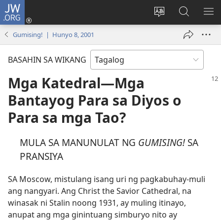
JW.ORG
Mag-
log
Baguhin
Maghana
IPA
In
ang
sa
AN
Gumising! | Hunyo 8, 2001
(may
wika
JW.ORG
ME
bubukas
ng
BASAHIN SA WIKANG
na
site
bagong
Mga Katedral​—Mga
window)
Bantayog Para sa Diyos o
Para sa mga Tao?
MULA SA MANUNULAT NG
GUMISING!
SA
PRANSIYA
SA Moscow, mistulang isang uri ng pagkabuhay-muli
ang nangyari. Ang Christ the Savior Cathedral, na
winasak ni Stalin noong 1931, ay muling itinayo,
anupat ang mga ginintuang simburyo nito ay