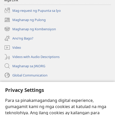
Mga Link
Mag-request ng Pupunta sa Iyo
Maghanap ng Pulong
(may
bubukas
Maghanap ng Kombensiyon
(may
na
bubukas
bagong
Ano’ng Bago?
na
window)
bagong
Video
window)
Videos with Audio Descriptions
Maghanap sa JW.ORG
Global Communication
Help
Privacy Settings
Donasyon
(may
Para sa pinakamagandang digital experience,
bubukas
gumagamit kami ng mga cookies at katulad na mga
na
Watchtower ONLINE LIBRARY™
teknolohiya. Ang ilang cookies ay kailangan para
(may
bagong