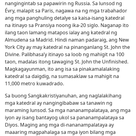
nangingintab sa papawirin ng Russia. Sa lunsod ng
Évry, malapit sa Paris, nagawa na ng mga trabahador
ang mga panghuling detalye sa kaisa-isang katedral
na itinayo sa Pransiya noong ika-20 siglo. Naganap ito
ilang taon lamang matapos ialay ang katedral ng
Almudena sa Madrid. Hindi naman padaraig, ang New
York City ay may katedral na pinanganlang St. John the
Divine. Palibhasa’y itinayo sa loob ng mahigit na 100
taon, madalas itong tawaging St. John the Unfinished.
Magkagayunman, ito ang isa sa pinakamalalaking
katedral sa daigdig, na sumasaklaw sa mahigit na
11,000 metro kuwadrado.
Sa buong Sangkakristiyanuhan, ang naglalakihang
mga katedral ay nangingibabaw sa tanawin ng
maraming lunsod. Sa mga nananampalataya, ang mga
iyon ay isang bantayog ukol sa pananampalataya sa
Diyos. Maging ang mga di-nananampalataya ay
maaaring magpahalaga sa mga iyon bilang mga