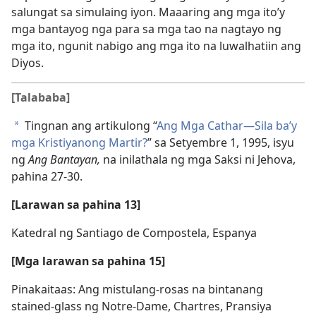
salungat sa simulaing iyon. Maaaring ang mga ito’y
mga bantayog nga para sa mga tao na nagtayo ng
mga ito, ngunit nabigo ang mga ito na luwalhatiin ang
Diyos.
[Talababa]
Tingnan ang artikulong “
Ang Mga Cathar​—Sila ba’y
a
mga Kristiyanong Martir?
” sa Setyembre 1, 1995, isyu
ng
Ang Bantayan,
na inilathala ng mga Saksi ni Jehova,
pahina 27-30.
[Larawan sa pahina 13]
Katedral ng Santiago de Compostela, Espanya
[Mga larawan sa pahina 15]
Pinakaitaas: Ang mistulang-rosas na bintanang
stained-glass ng Notre-Dame, Chartres, Pransiya