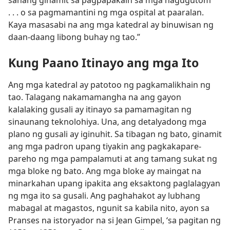
sanang ginamit sa pagpapakain sa mga nagugutom
. . . o sa pagmamantini ng mga ospital at paaralan.
Kaya masasabi na ang mga katedral ay binuwisan ng
daan-daang libong buhay ng tao.”
Kung Paano Itinayo ang mga Ito
Ang mga katedral ay patotoo ng pagkamalikhain ng
tao. Talagang nakamamangha na ang gayon
kalalaking gusali ay itinayo sa pamamagitan ng
sinaunang teknolohiya. Una, ang detalyadong mga
plano ng gusali ay iginuhit. Sa tibagan ng bato, ginamit
ang mga padron upang tiyakin ang pagkakapare-
pareho ng mga pampalamuti at ang tamang sukat ng
mga bloke ng bato. Ang mga bloke ay maingat na
minarkahan upang ipakita ang eksaktong paglalagyan
ng mga ito sa gusali. Ang paghahakot ay lubhang
mabagal at magastos, ngunit sa kabila nito, ayon sa
Pranses na istoryador na si Jean Gimpel, ‘sa pagitan ng