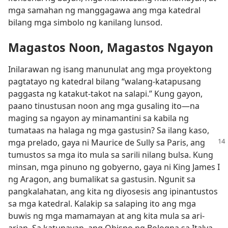
mga samahan ng manggagawa ang mga katedral
bilang mga simbolo ng kanilang lunsod.
Magastos Noon, Magastos Ngayon
Inilarawan ng isang manunulat ang mga proyektong
pagtatayo ng katedral bilang “walang-katapusang
paggasta ng katakut-takot na salapi.” Kung gayon,
paano tinustusan noon ang mga gusaling ito​—na
maging sa ngayon ay minamantini sa kabila ng
tumataas na halaga ng mga gastusin? Sa ilang kaso,
mga prelado, gaya ni
Maurice de Sully sa Paris, ang
tumustos sa mga ito mula sa sarili nilang bulsa. Kung
minsan, mga pinuno ng gobyerno, gaya ni King James I
ng Aragon, ang bumalikat sa gastusin. Ngunit sa
pangkalahatan, ang kita ng diyosesis ang ipinantustos
sa mga katedral. Kalakip sa salaping ito ang mga
buwis ng mga mamamayan at ang kita mula sa ari-