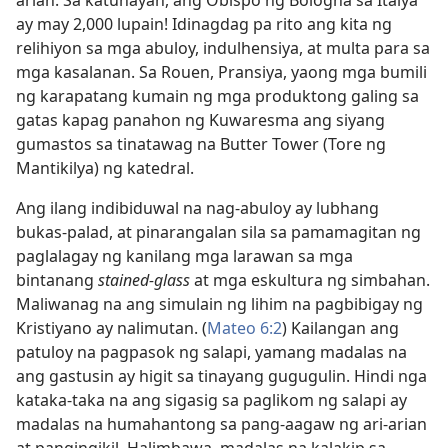
arian. Sa katunayan, ang Obispo ng Bologna sa Italya
ay may 2,000 lupain! Idinagdag pa rito ang kita ng
relihiyon sa mga abuloy, indulhensiya, at multa para sa
mga kasalanan. Sa Rouen, Pransiya, yaong mga bumili
ng karapatang kumain ng mga produktong galing sa
gatas kapag panahon ng Kuwaresma ang siyang
gumastos sa tinatawag na Butter Tower (Tore ng
Mantikilya) ng katedral.
Ang ilang indibiduwal na nag-abuloy ay lubhang
bukas-palad, at pinarangalan sila sa pamamagitan ng
paglalagay ng kanilang mga larawan sa mga
bintanang
stained-glass
at mga eskultura ng simbahan.
Maliwanag na ang simulain ng lihim na pagbibigay ng
Kristiyano ay nalimutan. (
Mateo 6:2
) Kailangan ang
patuloy na pagpasok ng salapi, yamang madalas na
ang gastusin ay higit sa tinayang gugugulin. Hindi nga
kataka-taka na ang sigasig sa paglikom ng salapi ay
madalas na humahantong sa pang-aagaw ng ari-arian