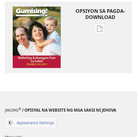
OPSIYON SA PAGDA-
DOWNLOAD
Opsiyon
sa
pagda-
download
ng
publikasyon
MAGASIN
Hunyo 8,
2001
®
JW.ORG
/ OPISYAL NA WEBSITE NG MGA SAKSI NI JEHOVA
Appearance Settings