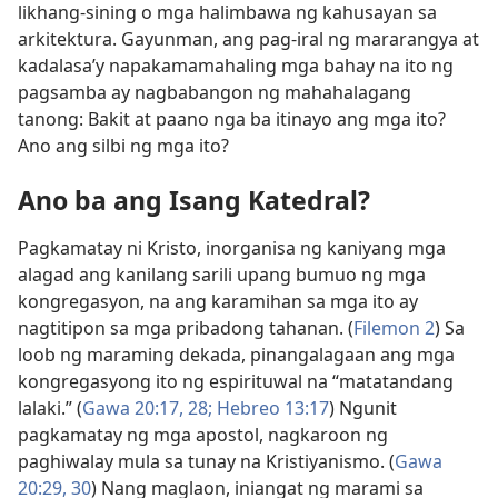
likhang-sining o mga halimbawa ng kahusayan sa
arkitektura. Gayunman, ang pag-iral ng mararangya at
kadalasa’y napakamamahaling mga bahay na ito ng
pagsamba ay nagbabangon ng mahahalagang
tanong: Bakit at paano nga ba itinayo ang mga ito?
Ano ang silbi ng mga ito?
Ano ba ang Isang Katedral?
Pagkamatay ni Kristo, inorganisa ng kaniyang mga
alagad ang kanilang sarili upang bumuo ng mga
kongregasyon, na ang karamihan sa mga ito ay
nagtitipon sa mga pribadong tahanan. (
Filemon 2
) Sa
loob ng maraming dekada, pinangalagaan ang mga
kongregasyong ito ng espirituwal na “matatandang
lalaki.” (
Gawa 20:17,
28;
Hebreo 13:17
) Ngunit
pagkamatay ng mga apostol, nagkaroon ng
paghiwalay mula sa tunay na Kristiyanismo. (
Gawa
20:29, 30
) Nang maglaon, iniangat ng marami sa