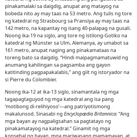
pinakamalaki sa daigdig, anupat ang matayog na
bobeda nito ay may taas na 53 metro. Ang tulis ng tore
ng katedral ng Strasbourg sa Pransiya ay may taas na
142 metro, na kapantay ng isang 40-palapag na gusali.
Noong ika-19 na siglo, ang tore ng istilong-Gotiko na
katedral ng Münster sa Ulm, Alemanya, ay umabot sa
161 metro, anupat naging ang pinakamataas na
toreng bato sa daigdig. “Hindi maipagmamatuwid ng
anumang kahilingan sa pagsamba ang gayon
katitinding pagpapakalabis,” ang giit ng istoryador na
si Pierre du Colombier.
Noong ika-12 at ika-13 siglo, sinamantala ng mga
tagapagtaguyod ng mga katedral ang isa pang
‘motibong di-relihiyoso’​—ang patriyotismong
makalunsod. Sinasabi ng
Encyclopædia Britannica:
“Ang
mga bayan ay nagpaligsahan sa pagtatayo ng
pinakamatayog na katedral.” Ginamit ng mga
konsehal ng bayan, mga mariwasang mamamayan, at