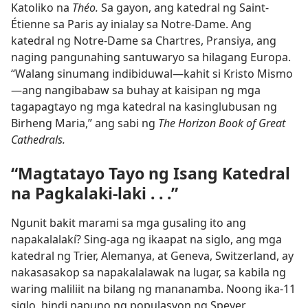
Katoliko na
Théo.
Sa gayon, ang katedral ng Saint-
Étienne sa Paris ay inialay sa Notre-Dame. Ang
katedral ng Notre-Dame sa Chartres, Pransiya, ang
naging pangunahing santuwaryo sa hilagang Europa.
“Walang sinumang indibiduwal​—kahit si Kristo Mismo​
—ang nangibabaw sa buhay at kaisipan ng mga
tagapagtayo ng mga katedral na kasinglubusan ng
Birheng Maria,” ang sabi ng
The Horizon Book of Great
Cathedrals.
“Magtatayo Tayo ng Isang Katedral
na Pagkalaki-laki . . .”
Ngunit bakit marami sa mga gusaling ito ang
napakalalakí? Sing-aga ng ikaapat na siglo, ang mga
katedral ng Trier, Alemanya, at Geneva, Switzerland, ay
nakasasakop sa napakalalawak na lugar, sa kabila ng
waring maliliit na bilang ng mananamba. Noong ika-11
siglo, hindi napuno ng populasyon ng Speyer,