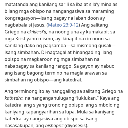
matatanda ang kanilang sarili sa iba at sila’y minalas
bilang mga obispo na nangangasiwa sa maraming
kongregasyon​—isang bagay na laban doon ay
nagbabala si Jesus. (
Mateo 23:9-12
) Ang salitang
Griego na
ek·kle·siʹa,
na noong una ay kumakapit sa
mga Kristiyano mismo, ay ikinapit na rin noon sa
kanilang dako ng pagsamba​—sa mismong gusali​—
isang simbahan. Di-nagtagal at hinangad ng ilang
obispo na magkaroon ng mga simbahan na
nababagay sa kanilang ranggo. Sa gayon ay nabuo
ang isang bagong termino na maglalarawan sa
simbahan ng obispo​—ang katedral.
Ang terminong ito ay nanggaling sa salitang Griego na
kathedra,
na nangangahulugang “luklukan.” Kaya ang
katedral ang siyang trono ng obispo, ang simbolo ng
kaniyang kapangyarihan sa lupa. Mula sa kaniyang
katedral ay nangasiwa ang obispo sa isang
nasasakupan, ang
bishopric
(diyosesis).