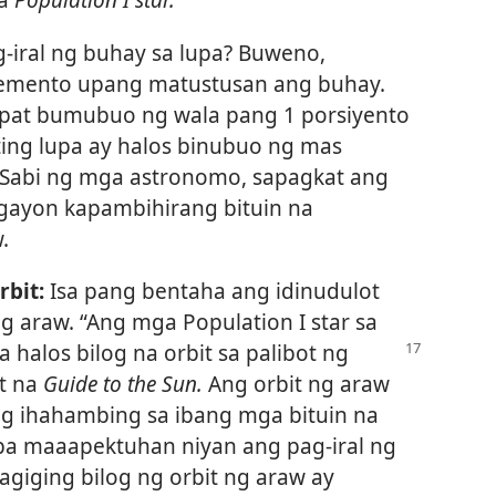
-iral ng buhay sa lupa? Buweno,
lemento upang matustusan ang buhay.
nupat bumubuo ng wala pang 1 porsiyento
ing lupa ay halos binubuo ng mas
? Sabi ng mga astronomo, sapagkat ang
g gayon kapambihirang bituin na
.
rbit:
Isa pang bentaha ang idinudulot
ng araw. “Ang mga Population I star sa
a halos bilog
na orbit sa palibot ng
at na
Guide to the Sun.
Ang orbit ng araw
ng ihahambing sa ibang mga bituin na
t ba maaapektuhan niyan ang pag-iral ng
agiging bilog ng orbit ng araw ay