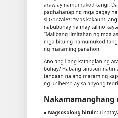
araw ay namumukod-tangi. Da
paghahanap ng mga bagay na 
si Gonzalez: “Mas kakaunti an
nabubuhay na may talino kaysa
“Malibang limitahan ng mga a
mga bituing namumukod-tangi 
ng maraming panahon.”
Ano ang ilang katangian ng ar
buhay? Habang sinusuri natin a
tandaan na ang maraming kapa
ng uniberso ay sa anyong teori
Nakamamanghang m
● Nagsosolong bituin:
Tinatay