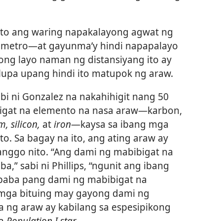
 ito ang waring napakalayong agwat ng
lometro​—at gayunma’y hindi napapalayo
bong layo naman ng distansiyang ito ay
lupa upang hindi ito matupok ng araw.
bi ni Gonzalez na nakahihigit nang 50
igat na elemento na nasa araw​—karbon,
, silicon,
at
iron
​—kaysa sa ibang mga
ito. Sa bagay na ito, ang ating araw ay
ggo nito. “Ang dami ng mabibigat na
,” sabi ni Phillips, “ngunit ang ibang
ababa pang dami ng mabibigat na
 mga bituing may gayong dami ng
 ng araw ay kabilang sa espesipikong
ga
Population I star.