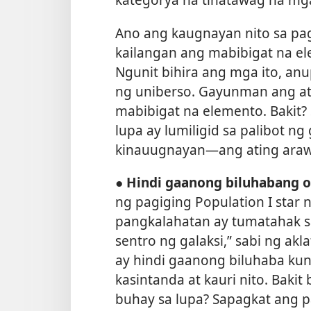
Ano ang kaugnayan nito sa pag
kailangan ang mabibigat na e
Ngunit bihira ang mga ito, a
ng uniberso. Gayunman ang at
mabibigat na elemento. Bakit
lupa ay lumiligid sa palibot n
kinauugnayan​—ang ating araw
● Hindi gaanong biluhabang o
ng pagiging Population I star 
pangkalahatan ay tumatahak s
sentro ng galaksi,” sabi ng akl
ay hindi gaanong biluhaba ku
kasintanda at kauri nito. Baki
buhay sa lupa? Sapagkat ang p