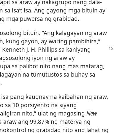
apit sa araw ay nakagrupo nang dala-
n sa isa’t isa. Ang gayong mga bituin ay
ng mga puwersa ng grabidad.
sosolong bituin. “Ang kalagayan ng araw
n, kung gayon, ay waring pambihira,”
i
Kenneth J. H. Phillips sa kaniyang
gsosolong iyon ng araw ay
upa sa palibot nito nang mas matatag,
lagayan na tumutustos sa buhay sa
.
isa pang kaugnay na kaibahan ng araw,
to sa 10 porsiyento na siyang
aligiran nito,” ulat ng magasing
New
asa araw ang 99.87% ng materya ng
kinokontrol ng grabidad nito ang lahat ng