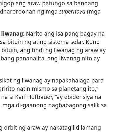
igop ang araw patungo sa bandang
a kinaroroonan ng mga
supernova
(mga
 liwanag:
Narito ang isa pang bagay na
sa bituin ng ating sistema solar. Kung
bituin, ang tindi ng liwanag ng araw ay
bang pananalita, ang liwanag nito ay
sikat ng liwanag ay napakahalaga para
ririto natin mismo sa planetang ito,”
 na si Karl Hufbauer, “ay ebidensiya na
sa mga di-gaanong nagbabagong salik sa
 orbit ng araw ay nakatagilid lamang