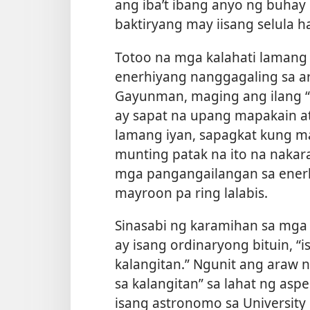
ang iba’t ibang anyo ng buhay
baktiryang may iisang selula 
Totoo na mga kalahati lamang 
enerhiyang nanggagaling sa ar
Gayunman, maging ang ilang “
ay sapat na upang mapakain at
lamang iyan, sapagkat kung 
munting patak na ito na nakar
mga pangangailangan sa enerh
mayroon pa ring lalabis.
Sinasabi ng karamihan sa mga 
ay isang ordinaryong bituin, 
kalangitan.” Ngunit ang araw 
sa kalangitan” sa lahat ng aspe
isang astronomo sa University 