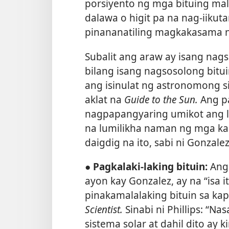
porsiyento ng mga bituing mal
dalawa o higit pa na nag-iikuta
pinananatiling magkakasama 
Subalit ang araw ay isang nag
bilang isang nagsosolong bitui
ang isinulat ng astronomong s
aklat na
Guide to the Sun.
Ang pa
nagpapangyaring umikot ang l
na lumilikha naman ng mga ka
daigdig na ito, sabi ni Gonzalez
● Pagkalaki-laking bituin:
Ang 
ayon kay Gonzalez, ay na “isa i
pinakamalalaking bituin sa kap
Scientist.
Sinabi ni Phillips: “N
sistema solar at dahil dito ay 