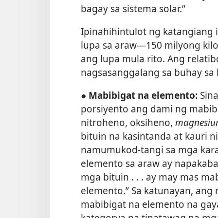
bagay sa sistema solar.”
Ipinahihintulot ng katangiang
lupa sa araw​—150 milyong ki
ang lupa mula rito. Ang relati
nagsasanggalang sa buhay sa 
● Mabibigat na elemento:
Sina
porsiyento ang dami ng mabib
nitroheno, oksiheno,
magnesium
bituin na kasintanda at kauri n
namumukod-tangi sa mga karan
elemento sa araw ay napakababa
mga bituin . . . ay may mas m
elemento.” Sa katunayan, ang
mabibigat na elemento na gaya
kategorya na tinatawag na m