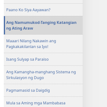
Paano Ko Siya Aayawan?
Ang Namumukod-Tanging Katangian
ng Ating Araw
Maaari Nilang Nakawin ang
Pagkakakilanlan sa Iyo!
Isang Sulyap sa Paraiso
Ang Kamangha-manghang Sistema ng
Sirkulasyon ng Dugo
Pagmamasid sa Daigdig
Mula sa Aming mga Mambabasa