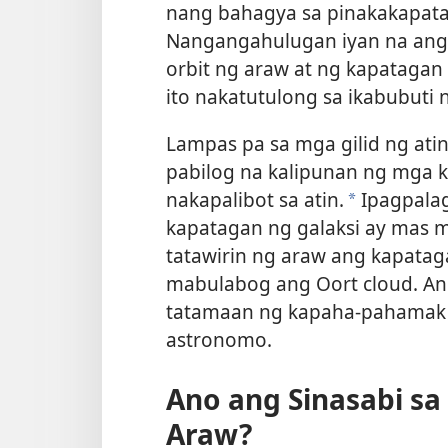
nang bahagya sa pinakakapata
Nangangahulugan iyan na ang 
orbit ng araw at ng kapatagan 
ito nakatutulong sa ikabubuti 
Lampas pa sa mga gilid ng atin
pabilog na kalipunan ng mga 
nakapalibot sa atin.
Ipagpalag
a
kapatagan ng galaksi ay mas 
tatawirin ng araw ang kapataga
mabulabog ang Oort cloud. An
tatamaan ng kapaha-pahamak 
astronomo.
Ano ang Sinasabi sa
Araw?