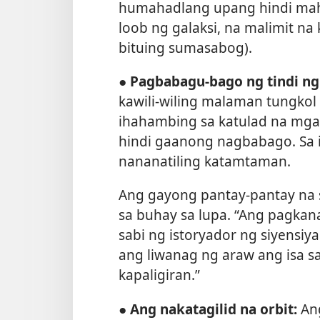
humahadlang upang hindi mah
loob ng galaksi, na malimit n
bituing sumasabog).
● Pagbabagu-bago ng tindi ng
kawili-wiling malaman tungkol 
ihahambing sa katulad na mga 
hindi gaanong nagbabago. Sa i
nananatiling katamtaman.
Ang gayong pantay-pantay na 
sa buhay sa lupa. “Ang pagkana
sabi ng istoryador ng siyensiya
ang liwanag ng araw ang isa 
kapaligiran.”
● Ang nakatagilid na orbit:
Ang