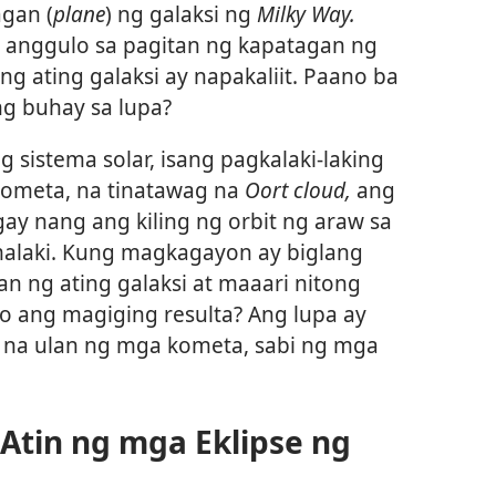
gan (
plane
) ng galaksi ng
Milky Way.
anggulo sa pagitan ng kapatagan ng
ng ating galaksi ay napakaliit. Paano ba
ng buhay sa lupa?
g sistema solar, isang pagkalaki-laking
kometa, na tinatawag na
Oort cloud,
ang
ay nang ang kiling ng orbit ng araw sa
malaki. Kung magkagayon ay biglang
n ng ating galaksi at maaari nitong
o ang magiging resulta? Ang lupa ay
na ulan ng mga kometa, sabi ng mga
 Atin ng mga Eklipse ng