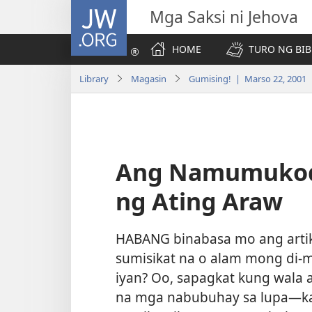
JW.ORG
Mga Saksi ni Jehova
HOME
TURO NG BIB
Library
Magasin
Gumising! | Marso 22, 2001
Ang Namumukod-
ng Ating Araw
HABANG binabasa mo ang artik
sumisikat na o alam mong di-ma
iyan? Oo, sapagkat kung wala a
na mga nabubuhay sa lupa​—kab