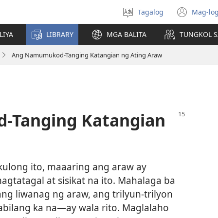
Tagalog
Mag-log
Pumili
(may
ng
bub
LIYA
LIBRARY
MGA BALITA
TUNGKOL S
wika
na
bag
Ang Namumukod-Tanging Katangian ng Ating Araw
wind
Tanging Katangian
ulong ito, maaaring ang araw ay
gtatagal at sisikat na ito. Mahalaga ba
ng liwanag ng araw, ang trilyun-trilyon
ilang ka na​—ay wala rito. Maglalaho