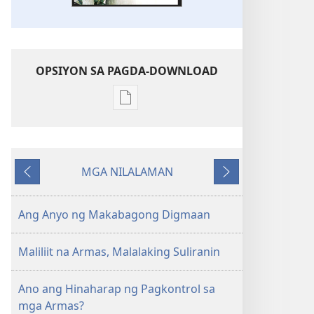
OPSIYON SA PAGDA-DOWNLOAD
Opsiyon
sa
pagda-
download
MGA NILALAMAN
ng
Nauna
Susunod
publikasyon
MAGASIN
Ang Anyo ng Makabagong Digmaan
Marso 22,
2001
Maliliit na Armas, Malalaking Suliranin
Ano ang Hinaharap ng Pagkontrol sa
mga Armas?