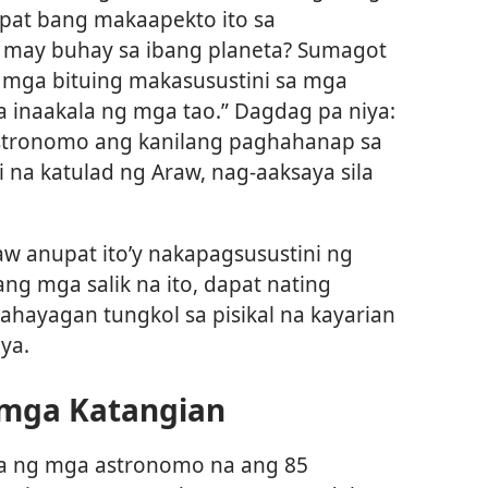
pat bang makaapekto ito sa
may buhay sa ibang planeta? Sumagot
g mga bituing makasusustini sa mga
 inaakala ng mga tao.” Dagdag pa niya:
stronomo ang kanilang paghahanap sa
na katulad ng Araw, nag-aaksaya sila
aw anupat ito’y nakapagsusustini ng
ng mga salik na ito, dapat nating
hayagan tungkol sa pisikal na kayarian
ya.
ga Katangian
a ng mga astronomo na ang 85