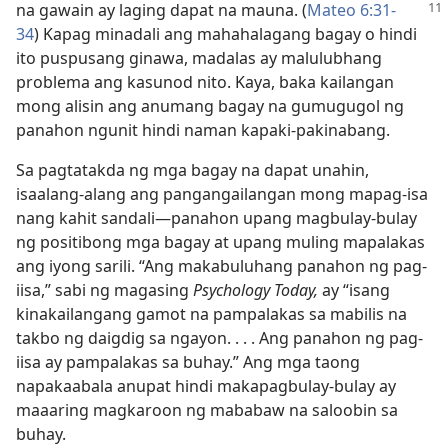
na gawain ay
laging dapat na mauna. (
Mateo 6:31-
34
) Kapag minadali ang mahahalagang bagay o hindi
ito puspusang ginawa, madalas ay malulubhang
problema ang kasunod nito. Kaya, baka kailangan
mong alisin ang anumang bagay na gumugugol ng
panahon ngunit hindi naman kapaki-pakinabang.
Sa pagtatakda ng mga bagay na dapat unahin,
isaalang-alang ang pangangailangan mong mapag-isa
nang kahit sandali​—panahon upang magbulay-bulay
ng positibong mga bagay at upang muling mapalakas
ang iyong sarili. “Ang makabuluhang panahon ng pag-
iisa,” sabi ng magasing
Psychology Today,
ay “isang
kinakailangang gamot na pampalakas sa mabilis na
takbo ng daigdig sa ngayon. . . . Ang panahon ng pag-
iisa ay pampalakas sa buhay.” Ang mga taong
napakaabala anupat hindi makapagbulay-bulay ay
maaaring magkaroon ng mababaw na saloobin sa
buhay.