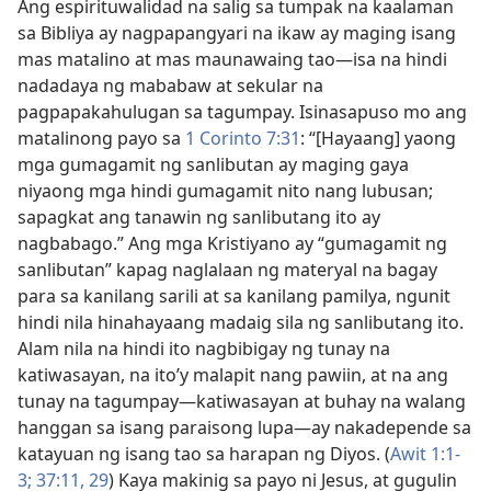
Ang espirituwalidad na salig sa tumpak na kaalaman
sa Bibliya ay nagpapangyari na ikaw ay maging isang
mas matalino at mas maunawaing tao​—isa na hindi
nadadaya ng mababaw at sekular na
pagpapakahulugan sa tagumpay. Isinasapuso mo ang
matalinong payo sa
1 Corinto 7:31
: “[Hayaang] yaong
mga gumagamit ng sanlibutan ay maging gaya
niyaong mga hindi gumagamit nito nang lubusan;
sapagkat ang tanawin ng sanlibutang ito ay
nagbabago.” Ang mga Kristiyano ay “gumagamit ng
sanlibutan” kapag naglalaan ng materyal na bagay
para sa kanilang sarili at sa kanilang pamilya, ngunit
hindi nila hinahayaang madaig sila ng sanlibutang ito.
Alam nila na hindi ito nagbibigay ng tunay na
katiwasayan, na ito’y malapit nang pawiin, at na ang
tunay na tagumpay​—katiwasayan at buhay na walang
hanggan sa isang paraisong lupa​—ay nakadepende sa
katayuan ng isang tao sa harapan ng Diyos. (
Awit 1:1-
3;
37:11,
29
) Kaya makinig sa payo ni Jesus, at gugulin