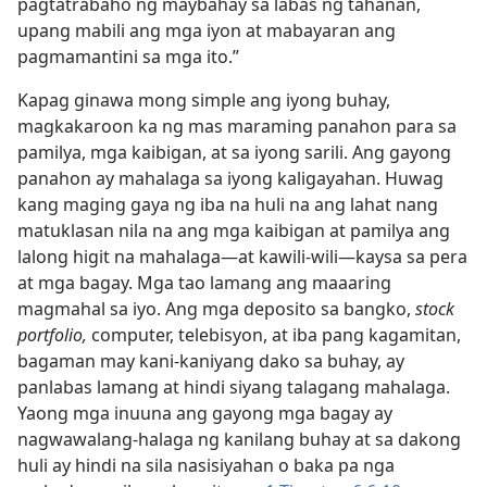
pagtatrabaho ng maybahay sa labas ng tahanan,
upang mabili ang mga iyon at mabayaran ang
pagmamantini sa mga ito.”
Kapag ginawa mong simple ang iyong buhay,
magkakaroon ka ng mas maraming panahon para sa
pamilya, mga kaibigan, at sa iyong sarili. Ang gayong
panahon ay mahalaga sa iyong kaligayahan. Huwag
kang maging gaya ng iba na huli na ang lahat nang
matuklasan nila na ang mga kaibigan at pamilya ang
lalong higit na mahalaga​—at kawili-wili​—kaysa sa pera
at mga bagay. Mga tao lamang ang maaaring
magmahal sa iyo. Ang mga deposito sa bangko,
stock
portfolio,
computer, telebisyon, at iba pang kagamitan,
bagaman may kani-kaniyang dako sa buhay, ay
panlabas lamang at hindi siyang talagang mahalaga.
Yaong mga inuuna ang gayong mga bagay ay
nagwawalang-halaga ng kanilang buhay at sa dakong
huli ay hindi na sila nasisiyahan o baka pa nga