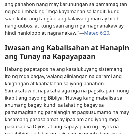
ang panahon nang may karunungan sa pamamagitan
ng pag-iimbak ng “mga kayamanan sa langit, kung
saan kahit ang tangà o ang kalawang man ay hindi
nang-uubos, at kung saan ang mga magnanakaw ay
hindi nanloloob at nagnanakaw.”​—
Mateo 6:20
.
Iwasan ang Kabalisahan at Hanapin
ang Tunay na Kapayapaan
Habang papatapos na ang kasalukuyang sistemang
ito ng mga bagay, walang alinlangan na darami ang
kaigtingan at kaabalahan sa iyong panahon.
Samakatuwid, napakahalaga nga na pagsikapan mong
ikapit ang payo ng Bibliya: ‘Huwag kang mabalisa sa
anumang bagay, kundi sa lahat ng bagay sa
pamamagitan ng panalangin at pagsusumamo na may
kasamang pasasalamat ay ipaalam ang iyong mga
pakiusap sa Diyos; at ang kapayapaan ng Diyos na
nakahihigit sa lahat ng kaisipan ay magbabantay sa