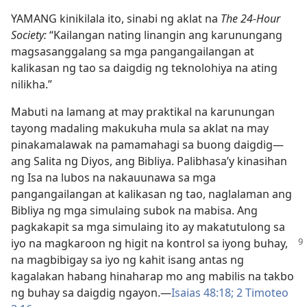
YAMANG kinikilala ito, sinabi ng aklat na
The 24-Hour
Society:
“Kailangan nating linangin ang karunungang
magsasanggalang sa mga pangangailangan at
kalikasan ng tao sa daigdig ng teknolohiya na ating
nilikha.”
Mabuti na lamang at may praktikal na karunungan
tayong madaling makukuha mula sa aklat na may
pinakamalawak na pamamahagi sa buong daigdig​—
ang Salita ng Diyos, ang Bibliya. Palibhasa’y kinasihan
ng Isa na lubos na nakauunawa sa mga
pangangailangan at kalikasan ng tao, naglalaman ang
Bibliya ng mga simulaing subok na mabisa. Ang
pagkakapit sa mga simulaing ito ay makatutulong sa
iyo na magkaroon ng higit na
kontrol sa iyong buhay,
na magbibigay sa iyo ng kahit isang antas ng
kagalakan habang hinaharap mo ang mabilis na takbo
ng buhay sa daigdig ngayon.​—
Isaias 48:18;
2 Timoteo