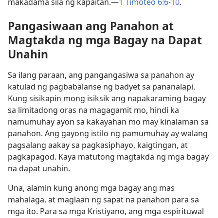
makadama sila ng kapaitan.​—
1 Timoteo 6:6-10
.
Pangasiwaan ang Panahon at
Magtakda ng mga Bagay na Dapat
Unahin
Sa ilang paraan, ang pangangasiwa sa panahon ay
katulad ng pagbabalanse ng badyet sa pananalapi.
Kung sisikapin mong isiksik ang napakaraming bagay
sa limitadong oras na magagamit mo, hindi ka
namumuhay ayon sa kakayahan mo may kinalaman sa
panahon. Ang gayong istilo ng pamumuhay ay walang
pagsalang aakay sa pagkasiphayo, kaigtingan, at
pagkapagod. Kaya matutong magtakda ng mga bagay
na dapat unahin.
Una, alamin kung anong mga bagay ang mas
mahalaga, at maglaan ng sapat na panahon para sa
mga ito. Para sa mga Kristiyano, ang mga espirituwal