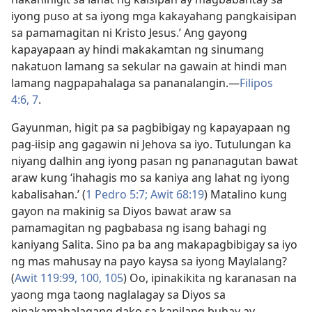
iyong puso at sa iyong mga kakayahang pangkaisipan
sa pamamagitan ni Kristo Jesus.’ Ang gayong
kapayapaan ay hindi makakamtan ng sinumang
nakatuon lamang sa sekular na gawain at hindi man
lamang nagpapahalaga sa pananalangin.​—
Filipos
4:6, 7
.
Gayunman, higit pa sa pagbibigay ng kapayapaan ng
pag-iisip ang gagawin ni Jehova sa iyo. Tutulungan ka
niyang dalhin ang iyong pasan ng pananagutan bawat
araw kung ‘ihahagis mo sa kaniya ang lahat ng iyong
kabalisahan.’ (
1 Pedro 5:7;
Awit 68:19
) Matalino kung
gayon na makinig sa Diyos bawat araw sa
pamamagitan ng pagbabasa ng isang bahagi ng
kaniyang Salita. Sino pa ba ang makapagbibigay sa iyo
ng mas mahusay na payo kaysa sa iyong Maylalang?
(
Awit 119:99, 100,
105
) Oo, ipinakikita ng karanasan na
yaong mga taong naglalagay sa Diyos sa
pinakamahalagang dako sa kanilang buhay ay