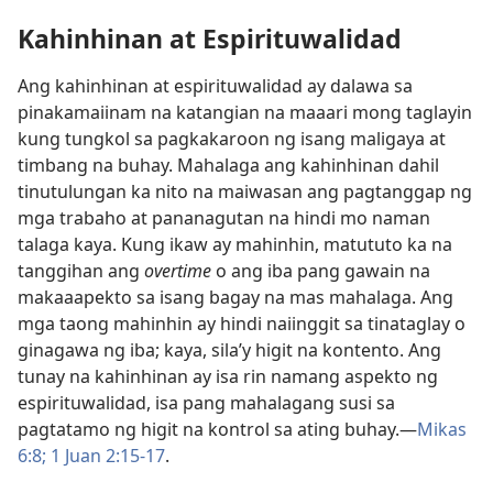
Kahinhinan at Espirituwalidad
Ang kahinhinan at espirituwalidad ay dalawa sa
pinakamaiinam na katangian na maaari mong taglayin
kung tungkol sa pagkakaroon ng isang maligaya at
timbang na buhay. Mahalaga ang kahinhinan dahil
tinutulungan ka nito na maiwasan ang pagtanggap ng
mga trabaho at pananagutan na hindi mo naman
talaga kaya. Kung ikaw ay mahinhin, matututo ka na
tanggihan ang
overtime
o ang iba pang gawain na
makaaapekto sa isang bagay na mas mahalaga. Ang
mga taong mahinhin ay hindi naiinggit sa tinataglay o
ginagawa ng iba; kaya, sila’y higit na kontento. Ang
tunay na kahinhinan ay isa rin namang aspekto ng
espirituwalidad, isa pang mahalagang susi sa
pagtatamo ng higit na kontrol sa ating buhay.​—
Mikas
6:8;
1 Juan 2:15-17
.