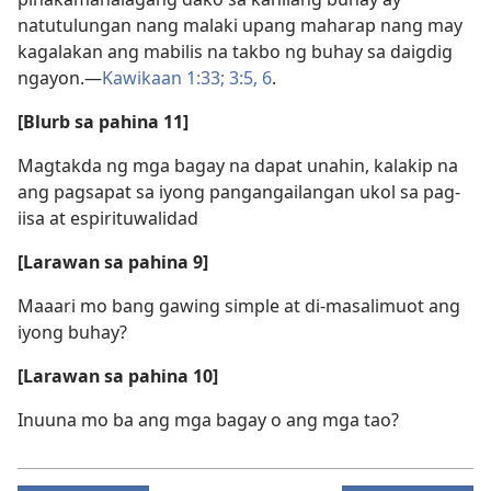
natutulungan nang malaki upang maharap nang may
kagalakan ang mabilis na takbo ng buhay sa daigdig
ngayon.​—
Kawikaan 1:33;
3:5, 6
.
[Blurb sa pahina 11]
Magtakda ng mga bagay na dapat unahin, kalakip na
ang pagsapat sa iyong pangangailangan ukol sa pag-
iisa at espirituwalidad
[Larawan sa pahina 9]
Maaari mo bang gawing simple at di-masalimuot ang
iyong buhay?
[Larawan sa pahina 10]
Inuuna mo ba ang mga bagay o ang mga tao?