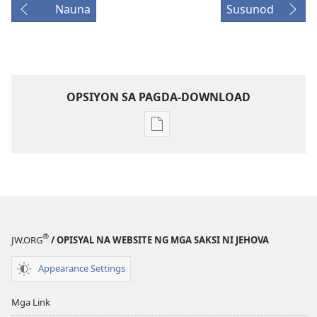
Nauna
Susunod
OPSIYON SA PAGDA-DOWNLOAD
Opsiyon
sa
pagda-
download
ng
publikasyon
MAGASIN
®
JW.ORG
/ OPISYAL NA WEBSITE NG MGA SAKSI NI JEHOVA
Pebrero 8,
2001
Appearance Settings
Mga Link