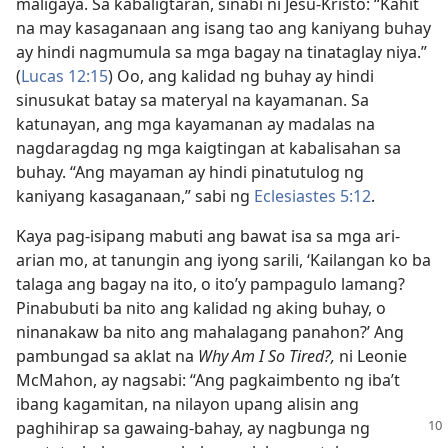
maligaya. Sa kabaligtaran, sinabi ni Jesu-Kristo: “Kahit
na may kasaganaan ang isang tao ang kaniyang buhay
ay hindi nagmumula sa mga bagay na tinataglay niya.”
(
Lucas 12:15
) Oo, ang kalidad ng buhay ay hindi
sinusukat batay sa materyal na kayamanan. Sa
katunayan, ang mga kayamanan ay madalas na
nagdaragdag ng mga kaigtingan at kabalisahan sa
buhay. “Ang mayaman ay hindi pinatutulog ng
kaniyang kasaganaan,” sabi ng
Eclesiastes 5:12
.
Kaya pag-isipang mabuti ang bawat isa sa mga ari-
arian mo, at tanungin ang iyong sarili, ‘Kailangan ko ba
talaga ang bagay na ito, o ito’y pampagulo lamang?
Pinabubuti ba nito ang kalidad ng aking buhay, o
ninanakaw ba nito ang mahalagang panahon?’ Ang
pambungad sa aklat na
Why Am I So Tired?,
ni Leonie
McMahon, ay nagsabi: “Ang pagkaimbento ng iba’t
ibang kagamitan, na nilayon upang alisin ang
paghihirap sa gawaing-bahay, ay nagbunga
ng