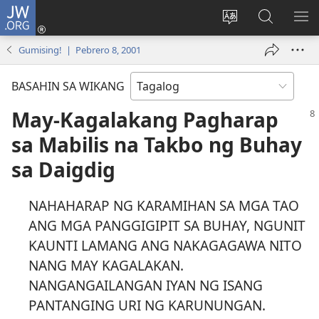
JW.ORG
Mag-
log
Baguhin
Maghana
IPA
In
ang
sa
AN
Gumising! | Pebrero 8, 2001
(may
wika
JW.ORG
ME
bubukas
ng
BASAHIN SA WIKANG
na
site
bagong
May-Kagalakang Pagharap
window)
sa Mabilis na Takbo ng Buhay
sa Daigdig
NAHAHARAP NG KARAMIHAN SA MGA TAO
ANG MGA PANGGIGIPIT SA BUHAY, NGUNIT
KAUNTI LAMANG ANG NAKAGAGAWA NITO
NANG MAY KAGALAKAN.
NANGANGAILANGAN IYAN NG ISANG
PANTANGING URI NG KARUNUNGAN.