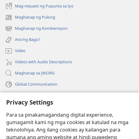
Mag-request ng Pupunta sa Iyo
Maghanap ng Pulong
(may
bubukas
Maghanap ng Kombensiyon
(may
na
bubukas
bagong
Ano’ng Bago?
na
window)
bagong
Video
window)
Videos with Audio Descriptions
Maghanap sa JW.ORG
Global Communication
Help
Privacy Settings
Donasyon
(may
Para sa pinakamagandang digital experience,
bubukas
gumagamit kami ng mga cookies at katulad na mga
na
Watchtower ONLINE LIBRARY™
teknolohiya. Ang ilang cookies ay kailangan para
(may
bagong
gumana ang aming website at hindi puwedeng
bubukas
window)