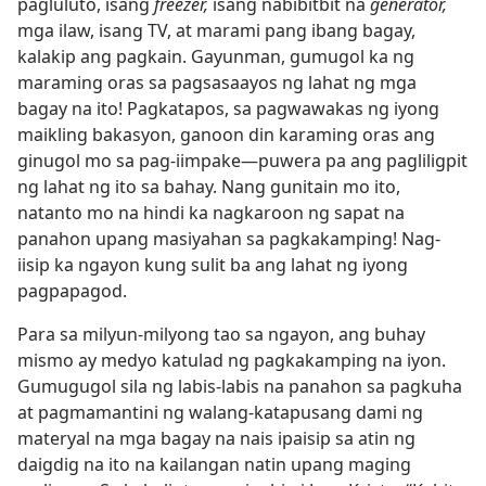
pagluluto, isang
freezer,
isang nabibitbit na
generator,
mga ilaw, isang TV, at marami pang ibang bagay,
kalakip ang pagkain. Gayunman, gumugol ka ng
maraming oras sa pagsasaayos ng lahat ng mga
bagay na ito! Pagkatapos, sa pagwawakas ng iyong
maikling bakasyon, ganoon din karaming oras ang
ginugol mo sa pag-iimpake​—puwera pa ang pagliligpit
ng lahat ng ito sa bahay. Nang gunitain mo ito,
natanto mo na hindi ka nagkaroon ng sapat na
panahon upang masiyahan sa pagkakamping! Nag-
iisip ka ngayon kung sulit ba ang lahat ng iyong
pagpapagod.
Para sa milyun-milyong tao sa ngayon, ang buhay
mismo ay medyo katulad ng pagkakamping na iyon.
Gumugugol sila ng labis-labis na panahon sa pagkuha
at pagmamantini ng walang-katapusang dami ng
materyal na mga bagay na nais ipaisip sa atin ng
daigdig na ito na kailangan natin upang maging