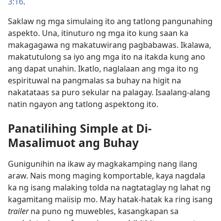
3:16
.
Saklaw ng mga simulaing ito ang tatlong pangunahing
aspekto. Una, itinuturo ng mga ito kung saan ka
makagagawa ng makatuwirang pagbabawas. Ikalawa,
makatutulong sa iyo ang mga ito na itakda kung ano
ang dapat unahin. Ikatlo, naglalaan ang mga ito ng
espirituwal na pangmalas sa buhay na higit na
nakatataas sa puro sekular na palagay. Isaalang-alang
natin ngayon ang tatlong aspektong ito.
Panatilihing Simple at Di-
Masalimuot ang Buhay
Gunigunihin na ikaw ay magkakamping nang ilang
araw. Nais mong maging komportable, kaya nagdala
ka ng isang malaking tolda na nagtataglay ng lahat ng
kagamitang maiisip mo. May hatak-hatak ka ring isang
trailer
na puno ng muwebles, kasangkapan sa