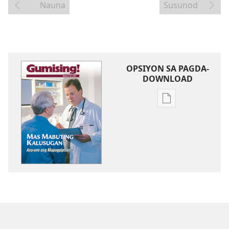
Nauna
Susunod
OPSIYON SA PAGDA-
DOWNLOAD
Opsiyon
sa
pagda-
download
ng
publikasyon
MAGASIN
Oktubre 22,
2000