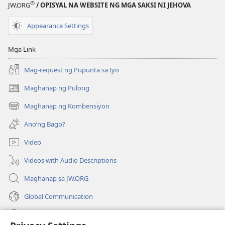
®
JW.ORG
/ OPISYAL NA WEBSITE NG MGA SAKSI NI JEHOVA
Appearance Settings
Mga Link
Mag-request ng Pupunta sa Iyo
Maghanap ng Pulong
(may
bubukas
Maghanap ng Kombensiyon
(may
na
bubukas
bagong
Ano’ng Bago?
na
window)
bagong
Video
window)
Videos with Audio Descriptions
Maghanap sa JW.ORG
Global Communication
Help