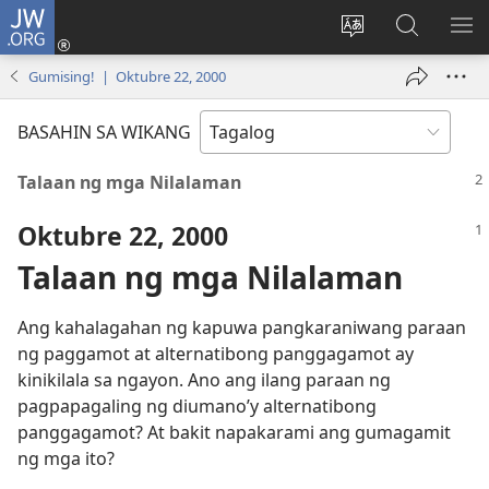
JW.ORG
Mag-
log
Baguhin
Maghana
IPA
In
ang
sa
AN
Gumising! | Oktubre 22, 2000
(may
wika
JW.ORG
ME
bubukas
ng
BASAHIN SA WIKANG
na
site
bagong
Talaan ng mga Nilalaman
window)
Oktubre 22, 2000
Talaan ng mga Nilalaman
Ang kahalagahan ng kapuwa pangkaraniwang paraan
ng paggamot at alternatibong panggagamot ay
kinikilala sa ngayon. Ano ang ilang paraan ng
pagpapagaling ng diumano’y alternatibong
panggagamot? At bakit napakarami ang gumagamit
ng mga ito?