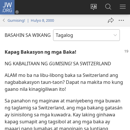
JW.ORG
Mag-
log
Baguhin
Maghana
IPA
In
ang
sa
AN
Gumising! | Hulyo 8, 2000
(may
wika
JW.ORG
ME
bubukas
ng
BASAHIN SA WIKANG
na
site
bagong
Kapag Bakasyon ng mga Baka!
window)
NG KABALITAAN NG
GUMISING!
SA SWITZERLAND
ALAM mo ba na libu-libong baka sa Switzerland ang
nagbabakasyon taun-taon? Dapat na makita mo kung
gaano nila kinagigiliwan ito!
Sa panahon ng maginaw at maniyebeng mga buwan
ng taglamig sa Switzerland, ang mga bakang gatasán
ay isinisilong sa mga kuwadra. Kay laking ginhawa
kapag sumapit ang tagsibol at ang mga baka ay
maaari nang lumabas at manginain sa luntiang