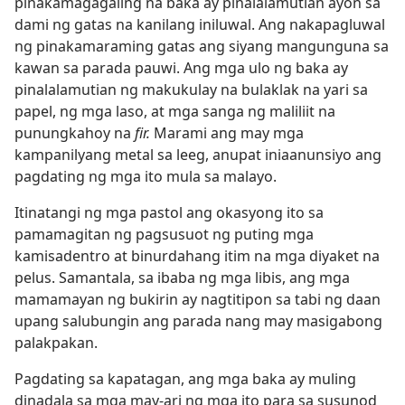
pinakamagagaling na baka ay pinalalamutian ayon sa
dami ng gatas na kanilang iniluwal. Ang nakapagluwal
ng pinakamaraming gatas ang siyang mangunguna sa
kawan sa parada pauwi. Ang mga ulo ng baka ay
pinalalamutian ng makukulay na bulaklak na yari sa
papel, ng mga laso, at mga sanga ng maliliit na
punungkahoy na
fir.
Marami ang may mga
kampanilyang metal sa leeg, anupat iniaanunsiyo ang
pagdating ng mga ito mula sa malayo.
Itinatangi ng mga pastol ang okasyong ito sa
pamamagitan ng pagsusuot ng puting mga
kamisadentro at binurdahang itim na mga diyaket na
pelus. Samantala, sa ibaba ng mga libis, ang mga
mamamayan ng bukirin ay nagtitipon sa tabi ng daan
upang salubungin ang parada nang may masigabong
palakpakan.
Pagdating sa kapatagan, ang mga baka ay muling
dinadala sa mga may-ari ng mga ito para sa susunod