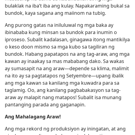
bulaklak na iba’t iba ang kulay. Napakaraming bukal sa
bundok, kaya sagana ang maiinom na tubig.
Ang purong gatas na iniluluwal ng mga baka ay
ibinababa kung minsan sa bundok para inumin o
iproseso. Subalit kadalasan, ginagawa itong mantikilya
o keso doon mismo sa mga kubo sa tagiliran ng
bundok. Habang papatapos na ang tag-araw, ang mga
kawan ay inaakay sa mas mababang dako. Sa wakas
ay sumasapit na ang araw​—depende sa klima, malimit
na ito ay sa pagtatapos ng Setyembre​—upang ibalik
ang mga kawan sa kanilang mga kuwadra para sa
taglamig. Oo, ang kanilang pagbabakasyon sa tag-
araw ay malapit nang matapos! Subalit isa munang
pantanging parada ang gaganapin.
Ang Mahalagang Araw!
Ang mga rekord ng produksiyon ay iningatan, at ang