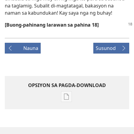
na taglamig. Subalit di-magtatagal, bakasyon na
naman sa kabundukan! Kay saya nga ng buhay!
[Buong-pahinang larawan sa pahina 18]
Nauna
Susunod
OPSIYON SA PAGDA-DOWNLOAD
Opsiyon
sa
pagda-
download
ng