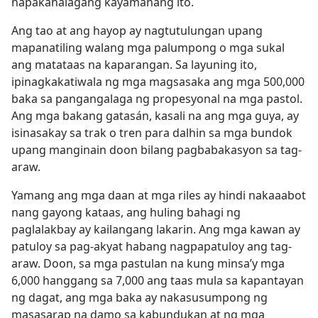
napakahalagang kayamanang ito.
Ang tao at ang hayop ay nagtutulungan upang
mapanatiling walang mga palumpong o mga sukal
ang matataas na kaparangan. Sa layuning ito,
ipinagkakatiwala ng mga magsasaka ang mga 500,000
baka sa pangangalaga ng propesyonal na mga pastol.
Ang mga bakang gatasán, kasali na ang mga guya, ay
isinasakay sa trak o tren para dalhin sa mga bundok
upang manginain doon bilang pagbabakasyon sa tag-
araw.
Yamang ang mga daan at mga riles ay hindi nakaaabot
nang gayong kataas, ang huling bahagi ng
paglalakbay ay kailangang lakarin. Ang mga kawan ay
patuloy sa pag-akyat habang nagpapatuloy ang tag-
araw. Doon, sa mga pastulan na kung minsa’y mga
6,000 hanggang sa 7,000 ang taas mula sa kapantayan
ng dagat, ang mga baka ay nakasusumpong ng
masasarap na damo sa kabundukan at ng mga