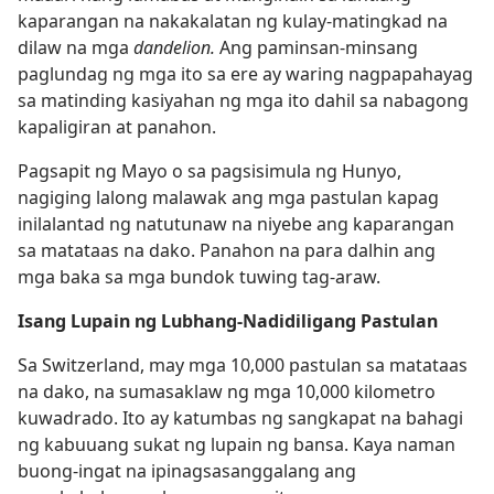
kaparangan na nakakalatan ng kulay-matingkad na
dilaw na mga
dandelion.
Ang paminsan-minsang
paglundag ng mga ito sa ere ay waring nagpapahayag
sa matinding kasiyahan ng mga ito dahil sa nabagong
kapaligiran at panahon.
Pagsapit ng Mayo o sa pagsisimula ng Hunyo,
nagiging lalong malawak ang mga pastulan kapag
inilalantad ng natutunaw na niyebe ang kaparangan
sa matataas na dako. Panahon na para dalhin ang
mga baka sa mga bundok tuwing tag-araw.
Isang Lupain ng Lubhang-Nadidiligang Pastulan
Sa Switzerland, may mga 10,000 pastulan sa matataas
na dako, na sumasaklaw ng mga 10,000 kilometro
kuwadrado. Ito ay katumbas ng sangkapat na bahagi
ng kabuuang sukat ng lupain ng bansa. Kaya naman
buong-ingat na ipinagsasanggalang ang