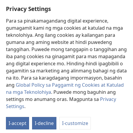
Help
Privacy Settings
Donasyon
(may
Para sa pinakamagandang digital experience,
bubukas
gumagamit kami ng mga cookies at katulad na mga
na
Watchtower ONLINE LIBRARY™
teknolohiya. Ang ilang cookies ay kailangan para
(may
bagong
gumana ang aming website at hindi puwedeng
bubukas
window)
®
JW Hub
na
tanggihan. Puwede mong tanggapin o tanggihan ang
(may
bagong
bubukas
iba pang cookies na ginagamit para mas mapaganda
window)
®
JW Library
na
ang digital experience mo. Hinding-hindi ipagbibili o
bagong
gagamitin sa marketing ang alinmang bahagi ng data
window)
®
Watchtower Library
na ito. Para sa karagdagang impormasyon, basahin
ang
Global Policy sa Paggamit ng Cookies at Katulad
na mga Teknolohiya
. Puwede mong baguhin ang
settings mo anumang oras. Magpunta sa
Privacy
Copyright
© 2026 Watch Tower Bible and Tract Society of Pennsylvania.
Settings
.
Ip
KASUNDUAN SA PAGGAMIT
|
PRIVACY POLICY
|
PRIVACY SETTINGS
a
I-accept
I-decline
I-customize
Ta
n