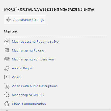
publikasyon
MAGASIN
®
JW.ORG
/ OPISYAL NA WEBSITE NG MGA SAKSI NI JEHOVA
Hulyo 8,
2000
Appearance Settings
Mga Link
Mag-request ng Pupunta sa Iyo
Maghanap ng Pulong
(may
bubukas
Maghanap ng Kombensiyon
(may
na
bubukas
bagong
Ano’ng Bago?
na
window)
bagong
Video
window)
Videos with Audio Descriptions
Maghanap sa JW.ORG
Global Communication