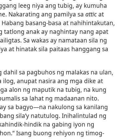
nggang leeg niya ang tubig, ay kumuha
he. Nakarating ang pamilya sa
attic
at
. Habang basang-basa at nahihintakutan,
 tatlong anak ay naghintay nang apat
ligtas. Sa wakas ay namataan sila ng
ya at hinatak sila paitaas hanggang sa
g dahil sa pagbuhos ng malakas na ulan,
og, anupat nasira ang mga dike at
ga alon ng maputik na tubig, na kung
pumalis sa lahat ng madaanan nito.
ay sa bagyo​—na nakulong sa kanilang
ang sila’y natutulog. Inihalintulad ng
 kahindik-hindik na gabing iyon ng
on.” Isang buong rehiyon ng timog-