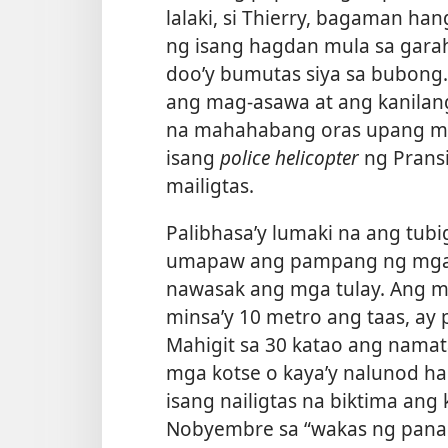
lalaki, si Thierry, bagaman ha
ng isang hagdan mula sa gara
doo’y bumutas siya sa bubong
ang mag-asawa at ang kanilang
na mahahabang oras upang mai
isang
police helicopter
ng Pransi
mailigtas.
Palibhasa’y lumaki na ang tubi
umapaw ang pampang ng mga il
nawasak ang mga tulay. Ang m
minsa’y 10 metro ang taas, ay 
Mahigit sa 30 katao ang namat
mga kotse o kaya’y nalunod hab
isang nailigtas na biktima ang
Nobyembre sa “wakas ng panah