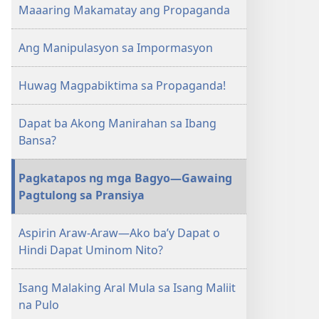
MAGASIN
Maaaring Makamatay ang Propaganda
Hunyo 22,
2000
Ang Manipulasyon sa Impormasyon
Huwag Magpabiktima sa Propaganda!
Dapat ba Akong Manirahan sa Ibang
Bansa?
Pagkatapos ng mga Bagyo—Gawaing
Pagtulong sa Pransiya
Aspirin Araw-Araw—Ako ba’y Dapat o
Hindi Dapat Uminom Nito?
Isang Malaking Aral Mula sa Isang Maliit
na Pulo