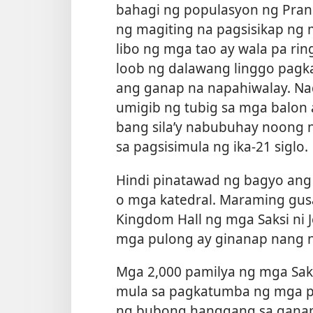
bahagi ng populasyon ng Prans
ng magiting na pagsisikap ng
libo ng mga tao ay wala pa rin
loob ng dalawang linggo pagka
ang ganap na napahiwalay. N
umigib ng tubig sa mga balon
bang sila’y nabubuhay noong n
sa pagsisimula ng ika-21 siglo.
Hindi pinatawad ng bagyo an
o mga katedral. Maraming gusal
Kingdom Hall ng mga Saksi ni J
mga pulong ay ginanap nang n
Mga 2,000 pamilya ng mga Saks
mula sa pagkatumba ng mga p
ng bubong hanggang sa gana