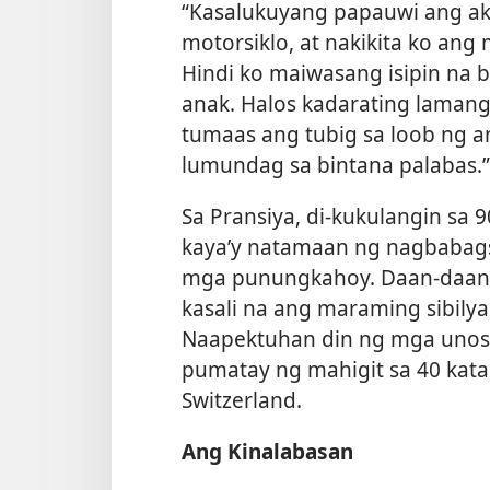
“Kasalukuyang papauwi ang ak
motorsiklo, at nakikita ko ang 
Hindi ko maiwasang isipin na 
anak. Halos kadarating laman
tumaas ang tubig sa loob ng 
lumundag sa bintana palabas.”
Sa Pransiya, di-kukulangin sa 
kaya’y natamaan ng nagbabags
mga punungkahoy. Daan-daang
kasali na ang maraming sibily
Naapektuhan din ng mga unos 
pumatay ng mahigit sa 40 kata
Switzerland.
Ang Kinalabasan