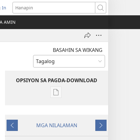
 In
Hanapin
ukas
A AMIN
ong
ow)
BASAHIN SA WIKANG
OPSIYON SA PAGDA-DOWNLOAD
Opsiyon
sa
pagda-
download
MGA NILALAMAN
ng
Nauna
Susunod
publikasyon