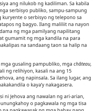
iya ang nilukob ng kadiliman. Sa kabila
 mga serbisyo publiko, sampu-sampung
g kuryente o serbisyo ng telepono sa
tapos ng bagyo. Ilang maliliit na nayon
adama ng mga pamilyang napilitang
 at gumamit ng mga kandila na para
akalipas na sandaang taon sa halip na
g mga gusaling pampubliko, mga
château,
i ng relihiyon, kasali na ang 15
ehova, ang napinsala. Sa ilang lugar, ang
akakandila o kaya’y nakagasera.
i ni Jehova ang nawalan ng ari-arian,
unungkahoy o pagkawala ng mga tisa
p na pagkawasak ng mga bahay nang