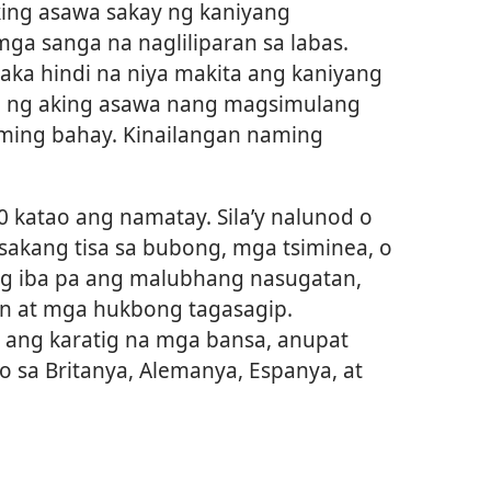
ing asawa sakay ng kaniyang
mga sanga na nagliliparan sa labas.
baka hindi na niya makita ang kaniyang
g ng aking asawa nang magsimulang
aming bahay. Kinailangan naming
90 katao ang namatay. Sila’y nalunod o
akang tisa sa bubong, mga tsiminea, o
 iba pa ang malubhang nasugatan,
an at mga hukbong tagasagip.
ang karatig na mga bansa, anupat
o sa Britanya, Alemanya, Espanya, at