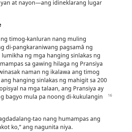
yan at nayon​—ang idineklarang lugar
e
ng timog-kanluran nang muling
ang di-pangkaraniwang pagsamâ ng
g lumikha ng mga hanging sinlakas ng
mampas sa gawing hilaga ng Pransiya
 winasak naman ng ikalawa ang timog
 ang hanging sinlakas ng mahigit sa 200
opisyal na mga talaan, ang Pransiya ay
g bagyo mula pa noong di-kukulangin
nagdadalang-tao nang humampas ang
kot ko,” ang nagunita niya.