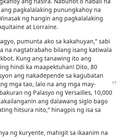
gkahoy ang nasira. Nabunot o nabali na
 ang pagkalalaking punungkahoy na
 Winasak ng hangin ang pagkalalaking
uitaine at Lorraine.
agyo, pumunta ako sa kakahuyan,” sabi
ova na nagtatrabaho bilang isang katiwala
kbot. Kung ang tanawing ito ang
ing hindi ka maapektuhan! Dito, 80
asyon ang nakadepende sa kagubatan
ng mga tao, lalo na ang mga may-
 bakuran ng Palasyo ng Versailles, 10,000
akailanganin ang dalawang siglo bago
ng hitsura nito,” hinagpis ng isa sa
nya ng kuryente, mahigit sa ikaanim na