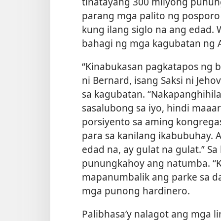
tinatayang 300 milyong punun
parang mga palito ng posporo
kung ilang siglo na ang edad.
bahagi ng mga kagubatan ng Aq
“Kinabukasan pagkatapos ng b
ni Bernard, isang Saksi ni Jeh
sa kagubatan. “Nakapanghihila
sasalubong sa iyo, hindi maaar
porsiyento sa aming kongreg
para sa kanilang ikabubuhay.
A
edad na, ay gulat na gulat.” Sa
punungkahoy ang natumba. “K
mapanumbalik ang parke sa dati
mga punong hardinero.
Palibhasa’y nalagot ang mga li