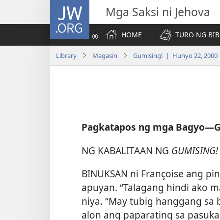
JW.ORG
Mga Saksi ni Jehova
HOME
TURO NG BIB
Library
Magasin
Gumising! | Hunyo 22, 2000
Pagkatapos ng mga Bagyo​—G
NG KABALITAAN NG
GUMISING
BINUKSAN ni Françoise ang pi
apuyan. “Talagang hindi ako m
niya. “May tubig hanggang sa 
alon ang paparating sa pasuk