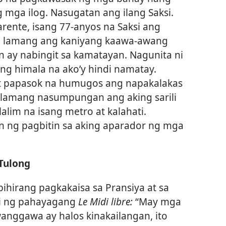
ga ilog. Nasugatan ang ilang Saksi.
rente, isang 77-anyos na Saksi ang
 lamang ang kaniyang kaawa-awang
 ay nabingit sa kamatayan. Nagunita ni
sang himala na ako’y hindi namatay.
at papasok na humugos ang napakalakas
a lamang nasumpungan ang aking sarili
alim na isang metro at kalahati.
n ng pagbitin sa aking aparador ng mga
Tulong
hirang pagkakaisa sa Pransiya at sa
bi ng pahayagang
Le Midi libre:
“May mga
nggawa ay halos kinakailangan, ito