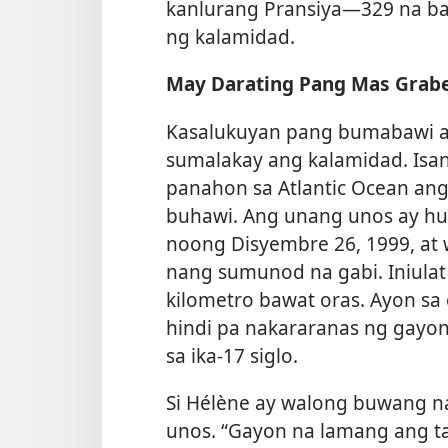
kanlurang Pransiya​—329 na ba
ng kalamidad.
May Darating Pang Mas Grab
Kasalukuyan pang bumabawi a
sumalakay ang kalamidad. Is
panahon sa Atlantic Ocean an
buhawi. Ang unang unos ay hu
noong Disyembre 26, 1999, at
nang sumunod na gabi. Iniulat
kilometro bawat oras. Ayon sa 
hindi pa nakararanas
ng gayon
sa ika-17 siglo.
Si Hélène ay walong buwang 
unos. “Gayon na lamang ang ta