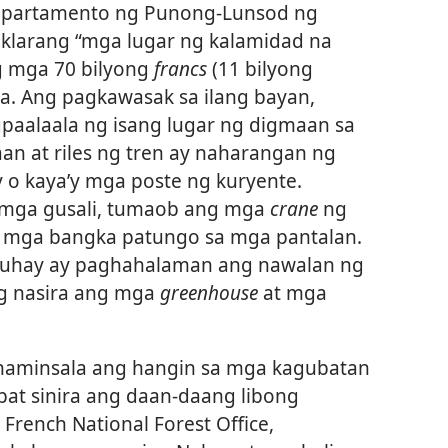
epartamento ng Punong-Lunsod ng
neklarang “mga lugar ng kalamidad na
ng mga 70 bilyong
francs
(11 bilyong
la. Ang pagkawasak sa ilang bayan,
paalaala ng isang lugar ng digmaan sa
 at riles ng tren ay naharangan ng
 kaya’y mga poste ng kuryente.
mga gusali, tumaob ang mga
crane
ng
 mga bangka patungo sa mga pantalan.
pbuhay ay paghahalaman ang nawalan ng
g nasira ang mga
greenhouse
at mga
, naminsala ang hangin sa mga kagubatan
pat sinira ang daan-daang libong
French National Forest Office,