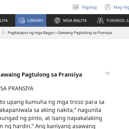
Tagalog
Mag-log
Pumili
(may
ng
bub
LIYA
LIBRARY
MGA BALITA
TUNGKOL S
wika
na
bag
Pagkatapos ng mga Bagyo—Gawaing Pagtulong sa Pransiya
wind
awaing Pagtulong sa Pransiya
!
SA PRANSIYA
nto upang kumuha ng mga troso para sa
akapaniwala sa aking nakita,” nagunita
bungad ng pinto, at isang napakalaking
an ng hardin.” Ang kaniyang asawang