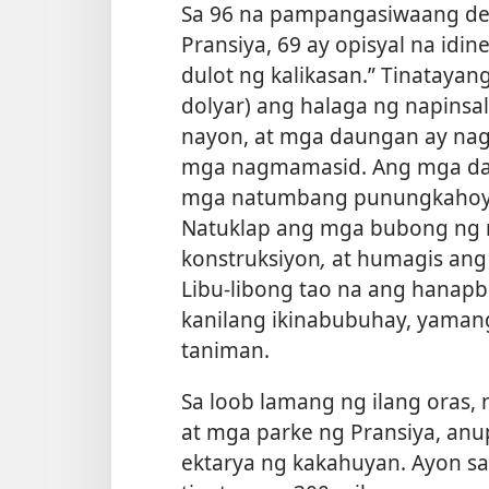
Sa 96 na pampangasiwaang d
Pransiya, 69 ay opisyal na idi
dulot ng kalikasan.” Tinataya
dolyar) ang halaga ng napinsa
nayon, at mga daungan ay nag
mga nagmamasid. Ang mga daan
mga natumbang punungkahoy o
Natuklap ang mga bubong ng 
konstruksiyon
,
at humagis ang
Libu-libong tao na ang hana
kanilang ikinabubuhay, yaman
taniman.
Sa loob lamang ng ilang oras
at mga parke ng Pransiya, anu
ektarya ng kakahuyan. Ayon sa 