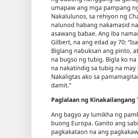
umapaw ang mga pampang ng m
Nakalulunos, sa rehiyon ng Cha
nalunod habang nakamasid na
asawang babae. Ang iba naman
Gilbert, na ang edad ay 70: “I
Biglang nabuksan ang pinto, 
na bugso ng tubig. Bigla ko n
na nakatindig sa tubig na may l
Nakaligtas ako sa pamamagita
damit.”
Paglalaan ng Kinakailangang 
Ang bagyo ay lumikha ng pambi
buong Europa. Ganito ang sa
pagkakataon na ang pagkakawa