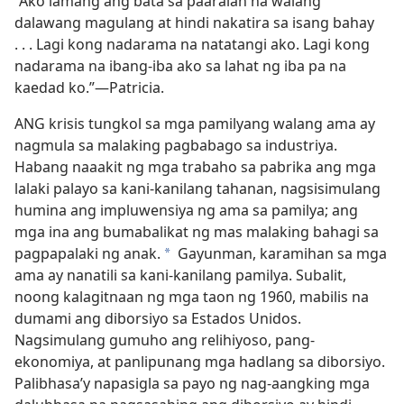
“Ako lamang ang bata sa paaralan na walang
dalawang magulang at hindi nakatira sa isang bahay
. . . Lagi kong nadarama na natatangi ako. Lagi kong
nadarama na ibang-iba ako sa lahat ng iba pa na
kaedad ko.”​—Patricia.
ANG krisis tungkol sa mga pamilyang walang ama ay
nagmula sa malaking pagbabago sa industriya.
Habang naaakit ng mga trabaho sa pabrika ang mga
lalaki palayo sa kani-kanilang tahanan, nagsisimulang
humina ang impluwensiya ng ama sa pamilya; ang
mga ina ang bumabalikat ng mas malaking bahagi sa
pagpapalaki ng anak.
Gayunman, karamihan sa mga
*
ama ay nanatili sa kani-kanilang pamilya. Subalit,
noong kalagitnaan ng mga taon ng 1960, mabilis na
dumami ang diborsiyo sa Estados Unidos.
Nagsimulang gumuho ang relihiyoso, pang-
ekonomiya, at panlipunang mga hadlang sa diborsiyo.
Palibhasa’y napasigla sa payo ng nag-aangking mga