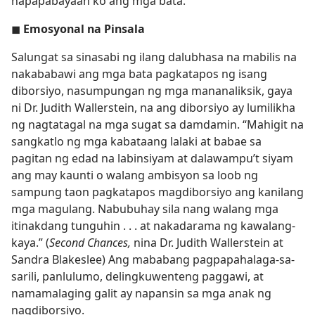
napapabayaan ko ang mga bata.”
◼
Emosyonal na Pinsala
Salungat sa sinasabi ng ilang dalubhasa na mabilis na
nakababawi ang mga bata pagkatapos ng isang
diborsiyo, nasumpungan ng mga mananaliksik, gaya
ni Dr. Judith Wallerstein, na ang diborsiyo ay lumilikha
ng nagtatagal na mga sugat sa damdamin. “Mahigit na
sangkatlo ng mga kabataang lalaki at babae sa
pagitan ng edad na labinsiyam at dalawampu’t siyam
ang may kaunti o walang ambisyon sa loob ng
sampung taon pagkatapos magdiborsiyo ang kanilang
mga magulang. Nabubuhay sila nang walang mga
itinakdang tunguhin . . . at nakadarama ng kawalang-
kaya.” (
Second Chances,
nina Dr. Judith Wallerstein at
Sandra Blakeslee) Ang mababang pagpapahalaga-sa-
sarili, panlulumo, delingkuwenteng paggawi, at
namamalaging galit ay napansin sa mga anak ng
nagdiborsiyo.