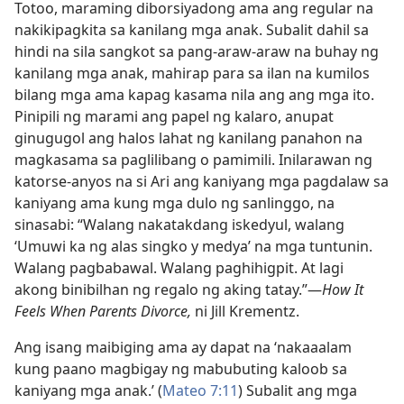
Totoo, maraming diborsiyadong ama ang regular na
nakikipagkita sa kanilang mga anak. Subalit dahil sa
hindi na sila sangkot sa pang-araw-araw na buhay ng
kanilang mga anak, mahirap para sa ilan na kumilos
bilang mga ama kapag kasama nila ang ang mga ito.
Pinipili ng marami ang papel ng kalaro, anupat
ginugugol ang halos lahat ng kanilang panahon na
magkasama sa paglilibang o pamimili. Inilarawan ng
katorse-anyos na si Ari ang kaniyang mga pagdalaw sa
kaniyang ama kung mga dulo ng sanlinggo, na
sinasabi: “Walang nakatakdang iskedyul, walang
‘Umuwi ka ng alas singko y medya’ na mga tuntunin.
Walang pagbabawal. Walang paghihigpit. At lagi
akong binibilhan ng regalo ng aking tatay.”​—
How It
Feels When Parents Divorce,
ni Jill Krementz.
Ang isang maibiging ama ay dapat na ‘nakaaalam
kung paano magbigay ng mabubuting kaloob sa
kaniyang mga anak.’ (
Mateo 7:11
) Subalit ang mga