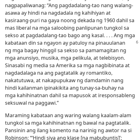
nagpapaliwanag: “Ang pagdadalang-tao nang walang-
asawa ay hindi na nagdadala ng kahihiyan at
kasiraang-puri na gaya noong dekada ng 1960 dahil sa
mas liberal na mga saloobing panlipunan tungkol sa
sekso at pagdadalang-tao bago ang kasal. . . . Ang mga
kabataan din sa ngayon
ay patuloy na pinauulanan
ng mga bagay hinggil sa sekso sa pamamagitan ng
mga anunsiyo, musika, mga pelikula, at telebisyon.
Sinasabi ng media sa Amerika sa mga nagbibinata at
nagdadalaga na ang pagtatalik ay romantiko,
nakatutuwa, at nakapupukaw ng damdamin nang
hindi kailanman ipinakikita ang tunay-sa-buhay na
mga kahihinatnan dahil sa mapusok at iresponsableng
seksuwal na paggawi.”
Maraming kabataan ang waring walang kaalam-alam
tungkol sa mga kahihinatnan ng bawal na pagtatalik.
Pansinin ang ilang komento na narinig ng awtor na si
Robinson: “‘Hindi siya ang klase [na mabubuntis]’;