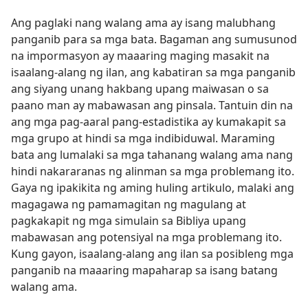
Ang paglaki nang walang ama ay isang malubhang
panganib para sa mga bata. Bagaman ang sumusunod
na impormasyon ay maaaring maging masakit na
isaalang-alang ng ilan, ang kabatiran sa mga panganib
ang siyang unang hakbang upang maiwasan o sa
paano man ay mabawasan ang pinsala. Tantuin din na
ang mga pag-aaral pang-estadistika ay kumakapit sa
mga grupo at hindi sa mga indibiduwal. Maraming
bata ang lumalaki sa mga tahanang walang ama nang
hindi nakararanas ng alinman sa mga problemang ito.
Gaya ng ipakikita ng aming huling artikulo, malaki ang
magagawa ng pamamagitan ng magulang at
pagkakapit ng mga simulain sa Bibliya upang
mabawasan ang potensiyal na mga problemang ito.
Kung gayon, isaalang-alang ang ilan sa posibleng mga
panganib na maaaring mapaharap sa isang batang
walang ama.