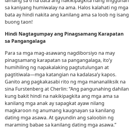
lamang sa 6 na bata ang nakikipagkita nang lingguhan
sa kaniyang humiwalay na ama. Halos kalahati ng mga
bata ay hindi nakita ang kanilang ama sa loob ng isang
buong taon!
Hindi Nagtagumpay ang Pinagsamang Karapatan
sa Pangangalaga
Para sa mga mag-asawang nagdiborsiyo na may
pinagsamang karapatan sa pangangalaga, ito’y
humihiling ng napakalaking pagtutulungan at
pagtitiwala​—mga katangian na kadalasa’y kapos.
Ganito ang pagkakasabi rito ng mga mananaliksik na
sina Furstenberg at Cherlin: “Ang pangunahing dahilan
kung bakit hindi na nakikipagkita ang mga ama sa
kanilang mga anak ay sapagkat ayaw nilang
magkaroon ng anumang kaugnayan sa kanilang
dating mga asawa. At gayundin ang saloobin ng
maraming babae sa kanilang dating mga asawa.”