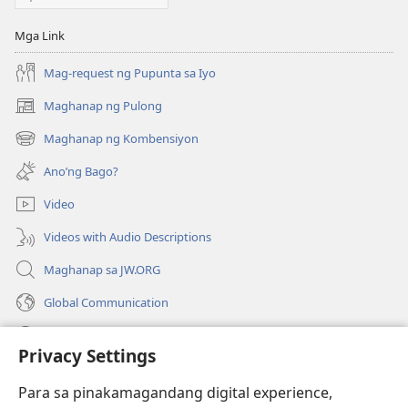
Mga Link
Mag-request ng Pupunta sa Iyo
Maghanap ng Pulong
(may
bubukas
Maghanap ng Kombensiyon
(may
na
bubukas
bagong
Ano’ng Bago?
na
window)
bagong
Video
window)
Videos with Audio Descriptions
Maghanap sa JW.ORG
Global Communication
Help
Privacy Settings
Donasyon
(may
Para sa pinakamagandang digital experience,
bubukas