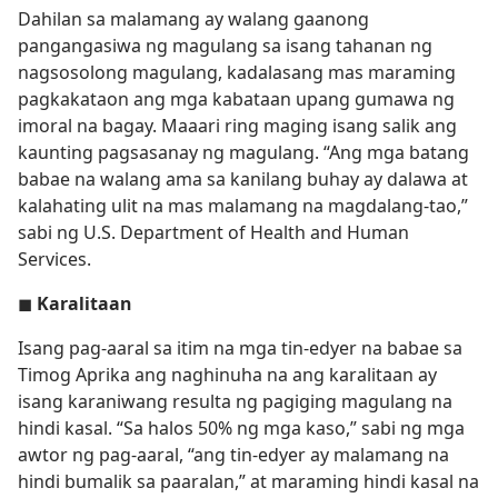
Dahilan sa malamang ay walang gaanong
pangangasiwa ng magulang sa isang tahanan ng
nagsosolong magulang, kadalasang mas maraming
pagkakataon ang mga kabataan upang gumawa ng
imoral na bagay. Maaari ring maging isang salik ang
kaunting pagsasanay ng magulang. “Ang mga batang
babae na walang ama sa kanilang buhay ay dalawa at
kalahating ulit na mas malamang na magdalang-tao,”
sabi ng U.S. Department of Health and Human
Services.
◼
Karalitaan
Isang pag-aaral sa itim na mga tin-edyer na babae sa
Timog Aprika ang naghinuha na ang karalitaan ay
isang karaniwang resulta ng pagiging magulang na
hindi kasal. “Sa halos 50% ng mga kaso,” sabi ng mga
awtor ng pag-aaral, “ang tin-edyer ay malamang na
hindi bumalik sa paaralan,” at maraming hindi kasal na