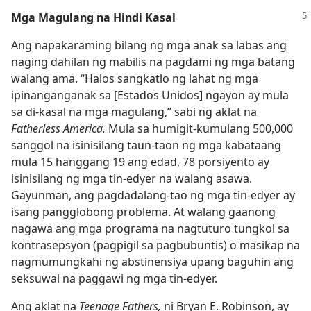
Mga Magulang na Hindi Kasal
Ang napakaraming bilang ng mga anak sa labas ang
naging dahilan ng mabilis na pagdami ng mga batang
walang ama. “Halos sangkatlo ng lahat ng mga
ipinanganganak sa [Estados Unidos] ngayon ay mula
sa di-kasal na mga magulang,” sabi ng aklat na
Fatherless America.
Mula sa humigit-kumulang 500,000
sanggol na isinisilang taun-taon ng mga kabataang
mula 15 hanggang 19 ang edad, 78 porsiyento ay
isinisilang ng mga tin-edyer na walang asawa.
Gayunman, ang pagdadalang-tao ng mga tin-edyer ay
isang pangglobong problema. At walang gaanong
nagawa ang mga programa na nagtuturo tungkol sa
kontrasepsyon (pagpigil sa pagbubuntis) o masikap na
nagmumungkahi ng abstinensiya upang baguhin ang
seksuwal na paggawi ng mga tin-edyer.
Ang aklat na
Teenage Fathers,
ni Bryan E. Robinson, ay