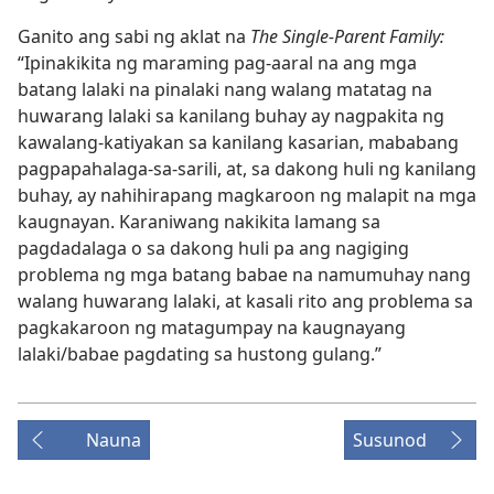
Ganito ang sabi ng aklat na
The Single-Parent Family:
“Ipinakikita ng maraming pag-aaral na ang mga
batang lalaki na pinalaki nang walang matatag na
huwarang lalaki sa kanilang buhay ay nagpakita ng
kawalang-katiyakan sa kanilang kasarian, mababang
pagpapahalaga-sa-sarili, at, sa dakong huli ng kanilang
buhay, ay nahihirapang magkaroon ng malapit na mga
kaugnayan. Karaniwang nakikita lamang sa
pagdadalaga o sa dakong huli pa ang nagiging
problema ng mga batang babae na namumuhay nang
walang huwarang lalaki, at kasali rito ang problema sa
pagkakaroon ng matagumpay na kaugnayang
lalaki/babae pagdating sa hustong gulang.”
Nauna
Susunod