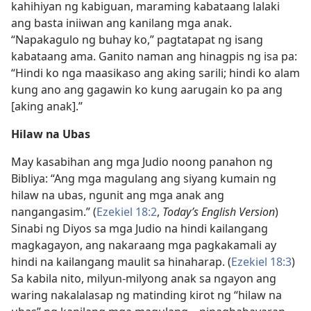
kahihiyan ng kabiguan, maraming kabataang lalaki
ang basta iniiwan ang kanilang mga anak.
“Napakagulo ng buhay ko,” pagtatapat ng isang
kabataang ama. Ganito naman ang hinagpis ng isa pa:
“Hindi ko nga maasikaso ang aking sarili; hindi ko alam
kung ano ang gagawin ko kung aarugain ko pa ang
[aking anak].”
Hilaw na Ubas
May kasabihan ang mga Judio noong panahon ng
Bibliya: “Ang mga magulang ang siyang kumain ng
hilaw na ubas, ngunit ang mga anak ang
nangangasim.” (
Ezekiel 18:2
,
Today’s English Version
)
Sinabi ng Diyos sa mga Judio na hindi kailangang
magkagayon, ang nakaraang mga pagkakamali ay
hindi na kailangang maulit sa hinaharap. (
Ezekiel 18:3
)
Sa kabila nito, milyun-milyong anak sa ngayon ang
waring nakalalasap ng matinding kirot ng “hilaw na