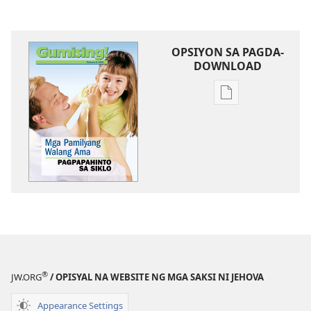
OPSIYON SA PAGDA-
DOWNLOAD
Opsiyon
sa
pagda-
download
ng
publikasyon
MAGASIN
Pebrero 8,
2000
®
JW.ORG
/ OPISYAL NA WEBSITE NG MGA SAKSI NI JEHOVA
Appearance Settings