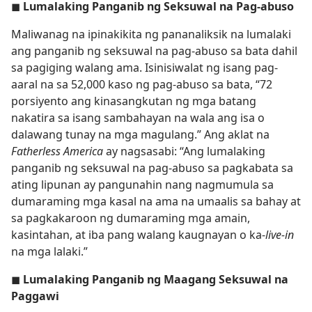
◼
Lumalaking Panganib ng Seksuwal na Pag-abuso
Maliwanag na ipinakikita ng pananaliksik na lumalaki
ang panganib ng seksuwal na pag-abuso sa bata dahil
sa pagiging walang ama. Isinisiwalat ng isang pag-
aaral na sa 52,000 kaso ng pag-abuso sa bata, “72
porsiyento ang kinasangkutan ng mga batang
nakatira sa isang sambahayan na wala ang isa o
dalawang tunay na mga magulang.” Ang aklat na
Fatherless America
ay nagsasabi: “Ang lumalaking
panganib ng seksuwal na pag-abuso sa pagkabata sa
ating lipunan ay pangunahin nang nagmumula sa
dumaraming mga kasal na ama na umaalis sa bahay at
sa pagkakaroon ng dumaraming mga amain,
kasintahan, at iba pang walang kaugnayan o ka-
live-in
na mga lalaki.”
◼
Lumalaking Panganib ng Maagang Seksuwal na
Paggawi