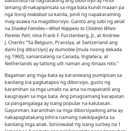
dalubhasa na nagsasabing ang diborsiyo ay hindi
lamang di-nakapipinsala sa mga bata kundi maaari pa
nga itong
makabuti
sa kanila, pinili ng napakaraming
mag-asawa na magdiborsiyo. Ganito ang sabi ng aklat
na
Divided Families​—What Happens to Children When
Parents Part,
nina Frank F. Furstenberg, Jr., at Andrew
J. Cherlin: “Sa Belgium, Pransiya, at Switzerland ang
dami [ng diborsiyo] ay dumoble [mula noong dekada
ng 1960], samantalang sa Canada, Inglatera, at
Netherlands ay tatlong ulit naman ang itinaas nito.”
Bagaman ang mga bata ay karaniwang pumipisan sa
kanilang ina pagkatapos ng diborsiyo, gusto ng
karamihan sa mga umalis na ama na mapanatili ang
kaugnayan sa mga bata. Ang pinagsamang karapatan
sa pangangalaga ay isang popular na kalutasan.
Gayunman, karamihan sa mga diborsiyadong ama ay
nakapagtatakang bihira namang nakikipagkita sa
kanilang mga anak. Isinisiwalat ng isang surbey na 1