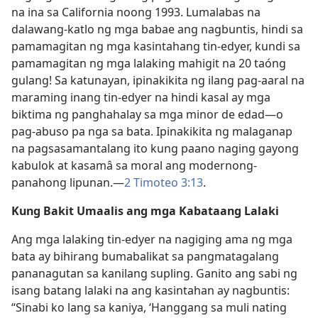
na ina sa California noong 1993. Lumalabas na
dalawang-katlo ng mga babae ang nagbuntis, hindi sa
pamamagitan ng mga kasintahang tin-edyer, kundi sa
pamamagitan ng mga lalaking mahigit na 20 taóng
gulang! Sa katunayan, ipinakikita ng ilang pag-aaral na
maraming inang tin-edyer na hindi kasal ay mga
biktima ng panghahalay sa mga minor de edad​—o
pag-abuso pa nga sa bata. Ipinakikita ng malaganap
na pagsasamantalang ito kung paano naging gayong
kabulok at kasamâ sa moral ang modernong-
panahong lipunan.​—
2 Timoteo 3:13
.
Kung Bakit Umaalis ang mga Kabataang Lalaki
Ang mga lalaking tin-edyer na nagiging ama ng mga
bata ay bihirang bumabalikat sa pangmatagalang
pananagutan sa kanilang supling. Ganito ang sabi ng
isang batang lalaki na ang kasintahan ay nagbuntis:
“Sinabi ko lang sa kaniya, ‘Hanggang sa muli nating