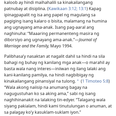
kaloob ay hindi maihahalili sa kinakailangang
patnubay at disiplina. (
Kawikaan 3:12;
13:1
) Kapag
ipinagpapalit ng isa ang papel ng magulang sa
pagiging isang kalaro o bisita, malamang na humina
ang ugnayang ama-anak. Isang pag-aaral ang
naghinuha: “Maaaring permanenteng masira ng
diborsiyo ang ugnayang ama-anak.”​—
Journal of
Marriage and the Family,
Mayo 1994.
Palibhasa’y nasaktan at nagalit dahil sa hindi na sila
bahagi ng buhay ng kanilang mga anak​—o marahil ay
basta wala nang interes​—iniiwan ng ilang lalaki ang
kani-kanilang pamilya, na hindi nagbibigay ng
kinakailangang pinansiyal na tulong.
(
1 Timoteo 5:8
)
*
“Wala akong naiisip na anumang bagay na
nagugustuhan ko sa aking ama,” sabi ng isang
naghihinanakit na lalaking tin-edyer. “Talagang wala
siyang pakialam, hindi kami tinutulungan o anuman, at
sa palagay ko’y kasuklam-suklam iyon.”