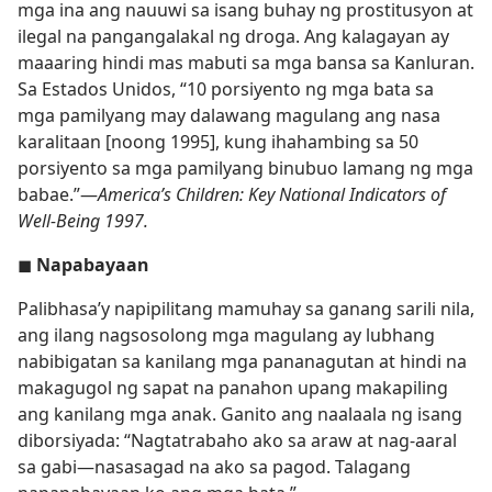
mga ina ang nauuwi sa isang buhay ng prostitusyon at
ilegal na pangangalakal ng droga. Ang kalagayan ay
maaaring hindi mas mabuti sa mga bansa sa Kanluran.
Sa Estados Unidos, “10 porsiyento ng mga bata sa
mga pamilyang may dalawang magulang ang nasa
karalitaan [noong 1995], kung ihahambing sa 50
porsiyento sa mga pamilyang binubuo lamang ng mga
babae.”​—
America’s Children: Key National Indicators of
Well-Being 1997.
◼
Napabayaan
Palibhasa’y napipilitang mamuhay sa ganang sarili nila,
ang ilang nagsosolong mga magulang ay lubhang
nabibigatan sa kanilang mga pananagutan at hindi na
makagugol ng sapat na panahon upang makapiling
ang kanilang mga anak. Ganito ang naalaala ng isang
diborsiyada: “Nagtatrabaho ako sa araw at nag-aaral
sa gabi​—nasasagad na ako sa pagod. Talagang