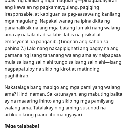
ubas” ng kanilang mga magulang​—pinagbabayaran
ang kawalan ng pagkamaygulang, pagiging
iresponsable, at kabiguan sa pag-aasawa ng kanilang
mga magulang. Napakaliwanag na ipinakikita ng
pananaliksik na ang mga batang lumaki nang walang
ama ay nakalantad sa labis-labis na pisikal at
emosyonal na panganib. (Tingnan ang kahon sa
pahina 7.) Lalo nang nakapipighati ang bagay na ang
pamana ng isang tahanang walang ama ay naipapasa
mula sa isang salinlahi tungo sa isang salinlahi​—isang
nagpapatuloy na siklo ng kirot at matinding
paghihirap.
Nakatalaga bang mabigo ang mga pamilyang walang
ama? Hindi naman. Sa katunayan, ang mabuting balita
ay na maaaring ihinto ang siklo ng mga pamilyang
walang ama. Tatalakayin ng aming susunod na
artikulo kung paano ito mangyayari.
[Mga talababa]