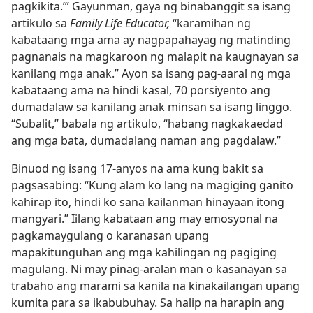
pagkikita.’” Gayunman, gaya ng binabanggit sa isang
artikulo sa
Family Life Educator,
“karamihan ng
kabataang mga ama ay nagpapahayag ng matinding
pagnanais na magkaroon ng malapit na kaugnayan sa
kanilang mga anak.” Ayon sa isang pag-aaral ng mga
kabataang ama na hindi kasal, 70 porsiyento ang
dumadalaw sa kanilang anak minsan sa isang linggo.
“Subalit,” babala ng artikulo, “habang nagkakaedad
ang mga bata, dumadalang naman ang pagdalaw.”
Binuod ng isang 17-anyos na ama kung bakit sa
pagsasabing: “Kung alam ko lang na magiging ganito
kahirap ito, hindi ko sana kailanman hinayaan itong
mangyari.” Iilang kabataan ang may emosyonal na
pagkamaygulang o karanasan upang
mapakitunguhan ang mga kahilingan ng pagiging
magulang. Ni may pinag-aralan man o kasanayan sa
trabaho ang marami sa kanila na kinakailangan upang
kumita para sa ikabubuhay. Sa halip na harapin ang