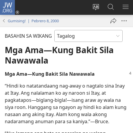
JW.ORG
Mag-
log
Baguhin
Maghana
IPA
In
ang
sa
AN
Gumising! | Pebrero 8, 2000
(may
wika
JW.ORG
ME
bubukas
ng
BASAHIN SA WIKANG
na
site
bagong
Mga Ama—Kung Bakit Sila
window)
Nawawala
Mga Ama​—Kung Bakit Sila Nawawala
“Hindi ko natatandaang nag-away o nagtalo sina Inay
at Itay. Ang nalalaman ko ay naroon si Itay, at
pagkatapos​—biglang-bigla!​—isang araw ay wala na
siya roon. Hanggang sa ngayon ay hindi ko alam kung
nasaan ang aking itay. Alam kong wala akong
nadaramang anuman para sa kaniya.”​—Bruce.