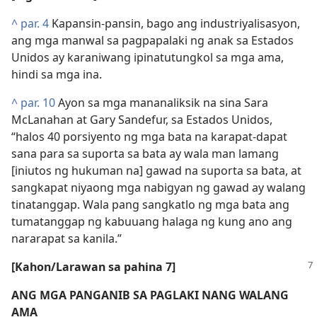
^
par. 4
Kapansin-pansin, bago ang industriyalisasyon,
ang mga manwal sa pagpapalaki ng anak sa Estados
Unidos ay karaniwang ipinatutungkol sa mga ama,
hindi sa mga ina.
^
par. 10
Ayon sa mga mananaliksik na sina Sara
McLanahan at Gary Sandefur, sa Estados Unidos,
“halos 40 porsiyento ng mga bata na karapat-dapat
sana para sa suporta sa bata ay wala man lamang
[iniutos ng hukuman na] gawad na suporta sa bata, at
sangkapat niyaong mga nabigyan ng gawad ay walang
tinatanggap. Wala pang sangkatlo ng mga bata ang
tumatanggap ng kabuuang halaga ng kung ano ang
nararapat sa kanila.”
[Kahon/Larawan sa pahina 7]
ANG MGA PANGANIB SA PAGLAKI NANG WALANG
AMA