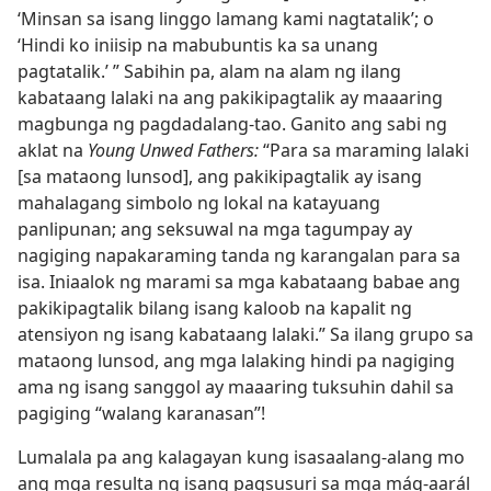
‘Minsan sa isang linggo lamang kami nagtatalik’; o
‘Hindi ko iniisip na mabubuntis ka sa unang
pagtatalik.’ ” Sabihin pa, alam na alam ng ilang
kabataang lalaki na ang pakikipagtalik ay maaaring
magbunga ng pagdadalang-tao. Ganito ang sabi ng
aklat na
Young Unwed Fathers:
“Para sa maraming lalaki
[sa mataong lunsod], ang pakikipagtalik ay isang
mahalagang simbolo ng lokal na katayuang
panlipunan; ang seksuwal na mga tagumpay ay
nagiging napakaraming tanda ng karangalan para sa
isa. Iniaalok ng marami sa mga kabataang babae ang
pakikipagtalik bilang isang kaloob na kapalit ng
atensiyon ng isang kabataang lalaki.” Sa ilang grupo sa
mataong lunsod, ang mga lalaking hindi pa nagiging
ama ng isang sanggol ay maaaring tuksuhin dahil sa
pagiging “walang karanasan”!
Lumalala pa ang kalagayan kung isasaalang-alang mo
ang mga resulta ng isang pagsusuri sa mga mág-aarál