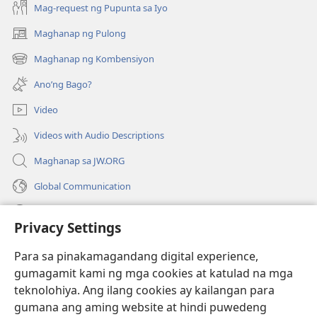
Mag-request ng Pupunta sa Iyo
Maghanap ng Pulong
(may
bubukas
Maghanap ng Kombensiyon
(may
na
bubukas
bagong
Ano’ng Bago?
na
window)
bagong
Video
window)
Videos with Audio Descriptions
Maghanap sa JW.ORG
Global Communication
Help
Privacy Settings
Donasyon
(may
Para sa pinakamagandang digital experience,
bubukas
gumagamit kami ng mga cookies at katulad na mga
na
Watchtower ONLINE LIBRARY™
teknolohiya. Ang ilang cookies ay kailangan para
(may
bagong
gumana ang aming website at hindi puwedeng
bubukas
window)
®