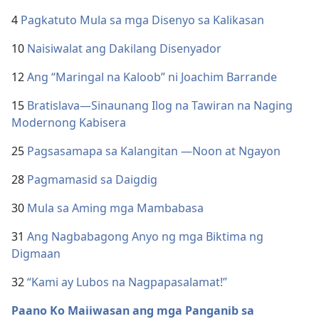
4
Pagkatuto Mula sa mga Disenyo sa Kalikasan
10
Naisiwalat ang Dakilang Disenyador
12
Ang “Maringal na Kaloob” ni Joachim Barrande
15
Bratislava​—Sinaunang Ilog na Tawiran na Naging
Modernong Kabisera
25
Pagsasamapa sa Kalangitan ​—Noon at Ngayon
28
Pagmamasid sa Daigdig
30
Mula sa Aming mga Mambabasa
31
Ang Nagbabagong Anyo ng mga Biktima ng
Digmaan
32
“Kami ay Lubos na Nagpapasalamat!”
Paano Ko Maiiwasan ang mga Panganib sa