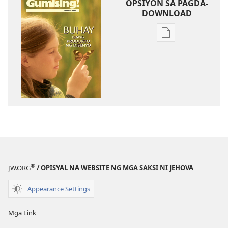
OPSIYON SA PAGDA-
DOWNLOAD
Opsiyon
sa
pagda-
download
ng
publikasyon
MAGASIN
Enero 22,
2000
®
JW.ORG
/ OPISYAL NA WEBSITE NG MGA SAKSI NI JEHOVA
Appearance Settings
Mga Link