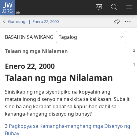
JW.ORG
Mag-
log
Baguhin
Maghana
IPA
In
ang
sa
AN
Gumising! | Enero 22, 2000
(may
wika
JW.ORG
ME
bubukas
ng
BASAHIN SA WIKANG
na
site
bagong
Talaan ng mga Nilalaman
window)
Enero 22, 2000
Talaan ng mga Nilalaman
Sinisikap ng mga siyentipiko na kopyahin ang
matatalinong disenyo na nakikita sa kalikasan. Subalit
sino ba ang karapat-dapat sa kapurihan dahil sa
kahanga-hangang disenyo ng buhay?
3
Pagkopya sa Kamangha-manghang mga Disenyo ng
Buhay