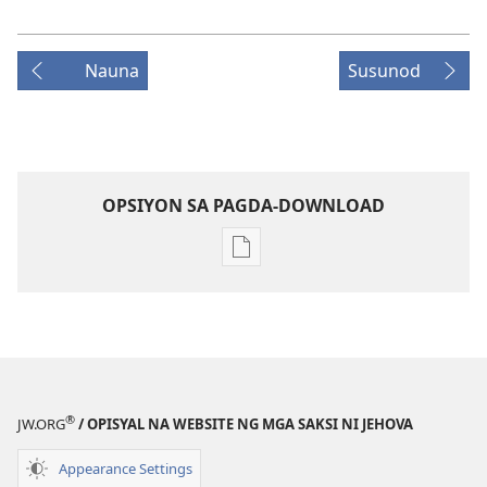
Nauna
Susunod
OPSIYON SA PAGDA-DOWNLOAD
Opsiyon
sa
pagda-
download
ng
publikasyon
MAGASIN
®
JW.ORG
/ OPISYAL NA WEBSITE NG MGA SAKSI NI JEHOVA
Nobyembre 22,
1994
Appearance Settings