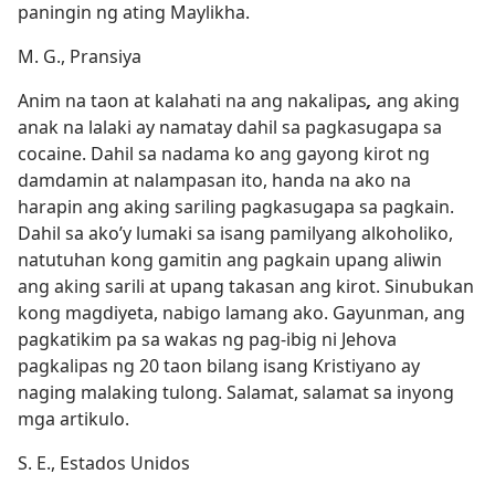
paningin ng ating Maylikha.
M. G., Pransiya
Anim na taon at kalahati na ang nakalipas
,
ang aking
anak na lalaki ay namatay dahil sa pagkasugapa sa
cocaine. Dahil sa nadama ko ang gayong kirot ng
damdamin at nalampasan ito, handa na ako na
harapin ang aking sariling pagkasugapa sa pagkain.
Dahil sa ako’y lumaki sa isang pamilyang alkoholiko,
natutuhan kong gamitin ang pagkain upang aliwin
ang aking sarili at upang takasan ang kirot. Sinubukan
kong magdiyeta, nabigo lamang ako. Gayunman, ang
pagkatikim pa sa wakas ng pag-ibig ni Jehova
pagkalipas ng 20 taon bilang isang Kristiyano ay
naging malaking tulong. Salamat, salamat sa inyong
mga artikulo.
S. E., Estados Unidos