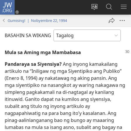
JW.ORG
Mag-
log
Baguhin
Maghana
IPA
In
ang
sa
AN
Gumising! | Nobyembre 22, 1994
(may
wika
JW.ORG
ME
bubukas
ng
BASAHIN SA WIKANG
na
site
bagong
Mula sa Aming mga Mambabasa
window)
Pandaraya sa Siyensiya?
Ang inyong kamakailang
artikulo na “Iniligaw ng mga Siyentipiko ang Publiko”
(Enero 8, 1994) ay nakatawag ng aking pansin. Ang
mga siyentipiko na nasangkot ay waring nakagawa ng
simpleng pagkakamali na di-nagtagal ay kanilang
itinuwid. Ganito dapat na kumilos ang siyensiya,
subalit ang titulo ng inyong artikulo ay
nagpapahiwatig na para bang ito’y kasalanan. Ang
pinag-aalinlanganang bao ng bungo ay maaaring
lumabas na mula sa isang asno, subalit ang bagay na