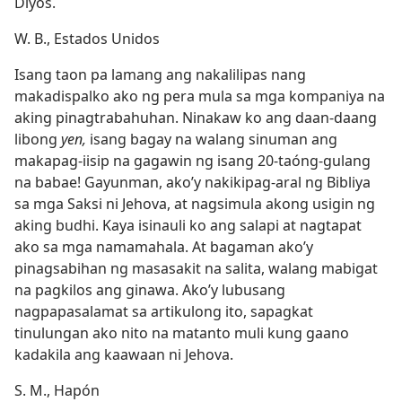
Diyos.
W. B., Estados Unidos
Isang taon pa lamang ang nakalilipas nang
makadispalko ako ng pera mula sa mga kompaniya na
aking pinagtrabahuhan. Ninakaw ko ang daan-daang
libong
yen,
isang bagay na walang sinuman ang
makapag-iisip na gagawin ng isang 20-taóng-gulang
na babae! Gayunman, ako’y nakikipag-aral ng Bibliya
sa mga Saksi ni Jehova, at nagsimula akong usigin ng
aking budhi. Kaya isinauli ko ang salapi at nagtapat
ako sa mga namamahala. At bagaman ako’y
pinagsabihan ng masasakit na salita, walang mabigat
na pagkilos ang ginawa. Ako’y lubusang
nagpapasalamat sa artikulong ito, sapagkat
tinulungan ako nito na matanto muli kung gaano
kadakila ang kaawaan ni Jehova.
S. M., Hapón