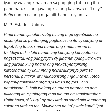
iyan ay walang kinalaman sa pagiging totoo ng iba
pang natuklasan gaya ng kilalang kalansay ni “Lucy.”
Batid
namin na ang mga nilikhang ito’y umiral.
M. P., Estados Unidos
Hindi namin ipinahihiwatig na ang mga siyentipiko na
nasangkot sa pantanging pagtuklas na ito ay sadyang di-
tapat. Ang totoo, sinipi namin ang sinabi mismo ni
Dr. Moyà at kinilala namin ang kaniyang katapatan sa
pagsasalita. Ang pangyayari ay ginamit upang ilarawan
ang paraan kung paano ang makasiyentipikong
katotohanan ay kalimitang naisasakripisyo para sa
personal, pulitikal, at makabansang mga interes. Totoo,
kapani-paniwalang mga ispesimen ng fossil ang
natuklasan. Subalit walang anumang patotoo na ang
nilikhang ito ay talagang mga ninuno ng sangkatauhan.
Halimbawa, si “Lucy” ay may utak na sangkatlo lamang ng
sukat ng utak ng tao. Maliwanag na ito’y wala kundi lipol