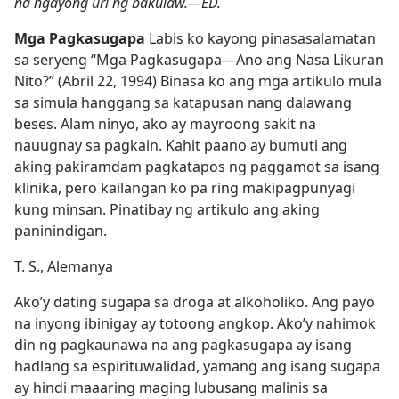
na ngayong uri ng bakulaw.​—ED.
Mga Pagkasugapa
Labis ko kayong pinasasalamatan
sa seryeng “Mga Pagkasugapa​—Ano ang Nasa Likuran
Nito?” (Abril 22, 1994) Binasa ko ang mga artikulo mula
sa simula hanggang sa katapusan nang dalawang
beses. Alam ninyo, ako ay mayroong sakit na
nauugnay sa pagkain. Kahit paano ay bumuti ang
aking pakiramdam pagkatapos ng paggamot sa isang
klinika, pero kailangan ko pa ring makipagpunyagi
kung minsan. Pinatibay ng artikulo ang aking
paninindigan.
T. S., Alemanya
Ako’y dating sugapa sa droga at alkoholiko. Ang payo
na inyong ibinigay ay totoong angkop. Ako’y nahimok
din ng pagkaunawa na ang pagkasugapa ay isang
hadlang sa espirituwalidad, yamang ang isang sugapa
ay hindi maaaring maging lubusang malinis sa