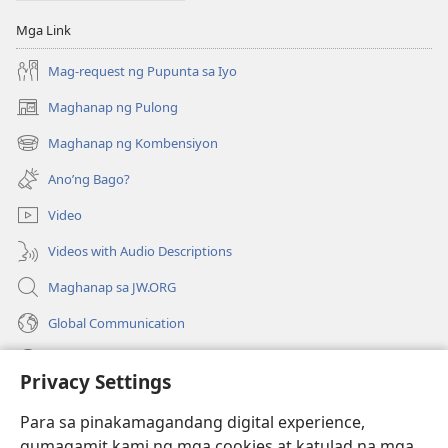
Mga Link
Mag-request ng Pupunta sa Iyo
Maghanap ng Pulong
(may
bubukas
Maghanap ng Kombensiyon
(may
na
bubukas
bagong
Ano’ng Bago?
na
window)
bagong
Video
window)
Videos with Audio Descriptions
Maghanap sa JW.ORG
Global Communication
Help
Privacy Settings
Donasyon
(may
Para sa pinakamagandang digital experience,
bubukas
gumagamit kami ng mga cookies at katulad na mga