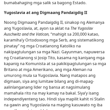
bumabahaging mga salik sa bagong Estado.
Yugoslavia at ang Digmaang Pandaigdig II
Noong Digmaang Pandaigdig II, sinakop ng Alemanya
ang Yugoslavia, at, ayon sa aklat na
The Yugoslav
Auschwitz and the Vatican,
“mahigit sa 200,000 katao,
karamiha’y Ortodoxong mga Serb, ang sistematikong
pinatay” ng mga Croatianong Katoliko na
nakipagtulungan sa mga Nazi. Gayunman, napuwersa
ng Croatianong si Josip Tito, kasama ng kaniyang mga
kapanig na Komunista at sa pakikipagtulungan sa mga
Britano at mga Amerikano, ang mga Aleman na
umurong mula sa Yugoslavia. Nang matapos ang
digmaan, siya ang lumitaw bilang ang di-mapag-
aalinlanganang lider ng bansa at nagsimulang
mamahala rito na may kamay na bakal. Siya’y isang
independiyenteng tao. Hindi siya mapilit kahit ni Stalin
na gawin ang Yugoslavia na maging kasuwato ng iba