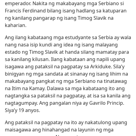
emperador. Nakita ng makabayang mga Serbiano si
Francis Ferdinand bilang isang hadlang sa katuparan
ng kanilang pangarap ng isang Timog Slavik na
kaharian.
Ang ilang kabataang mga estudyante sa Serbia ay wala
nang nasa isip kundi ang idea ng isang malayang
estado ng Timog Slavik at handa silang mamatay para
sa kanilang kilusan. Ilang kabataan ang napili upang
isagawa ang pataksil na pagpatay sa Arkiduke. Sila’y
binigyan ng mga sandata at sinanay ng isang lihim na
makabayang pangkat ng mga Serbiano na tinatawag
na Itim na Kamay. Dalawa sa mga kabataang ito ang
nagtangka sa pataksil na pagpatay, at isa sa kanila ang
nagtagumpay. Ang pangalan niya ay Gavrilo Princip.
Siya’y 19 anyos.
Ang pataksil na pagpatay na ito ay nakatulong upang
maisagawa ang hinahangad na layunin ng mga