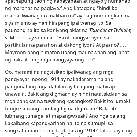
apatnapung taon ng kapayapaan at ngayo’y humanap
ng marahas na paglaya.” Ang katagang “hindi ko
maipaliliwanag ito maliban na” ay nagmumungkahi na
siya mismo ay nahihirapang ipaliwanag ito. Sa
paunang-salita sa kaniyang aklat na
Thunder at Twilight,
si Morton ay sumulat: “Bakit nangyari iyon sa
partikular na panahon at dakong iyon? At paano? . . .
Mayroon bang himaton upang maunawaan ang lahat
ng nakalilitong mga pangyayaring ito?”
Oo, marami na nagsisikap ipaliwanag ang mga
pangyayari noong 1914 ay nakadarama na ang
pangunahing mga dahilan ay talagang mahirap
unawain. Bakit ang digmaan ay hindi natatakdaan sa
mga pangkat na tuwirang kasangkot? Bakit ito lumaki
tungo sa isang pandaigdig na digmaan? Bakit ito
lubhang tumagal at mapangwasak? Ano nga ba ang
kakaibang kapangyarihan na ito na sumupil sa
sangkatauhan noong taglagas ng 1914? Tatalakayin ng