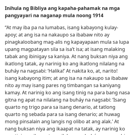
Inihula ng Bibliya ang kapaha-pahamak na mga
pangyayari na naganap mula noong 1914
“At may iba pa na lumabas, isang kabayong kulay-
apoy; at ang isa na nakaupo sa ibabaw nito ay
pinagkaloobang mag-alis ng kapayapaan mula sa lupa
upang magpatayan sila sa isa’t isa; at isang malaking
tabak ang ibinigay sa kaniya. At nang buksan niya ang
ikatlong tatak, ay narinig ko ang ikatlong nilalang na
buháy na nagsabi: ‘Halika!’ At nakita ko, at, narito!
isang kabayong itim; at ang isa na nakaupo sa ibabaw
nito ay may isang pares ng timbangan sa kaniyang
kamay. At narinig ko ang isang tinig na para bang nasa
gitna ng apat na nilalang na buháy na nagsabi: ‘Isang
quarto ng trigo para sa isang denario, at tatlong
quarto ng sebada para sa isang denario; at huwag
mong pinsalain ang langis ng olibo at ang alak.’ At
nang buksan niya ang ikaapat na tatak, ay narinig ko