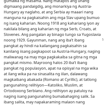
gumawa ng masama. Nang matapos ang unang
digmaang pandaigdig, ang monarkiya ng Austria-
Hungary ay naglaho, at ang Serbia ay maaari nang
manguna na pagkaisahin ang mga Slav upang bumuo
ng isang kaharian. Noong 1918 ang kahariang iyon ay
nakilala bilang ang kaharian ng mga Serb, Croats, at
Slovenes. Ang pangalan ay binago tungo sa Yugoslavia
noong 1929. Gayunman,
nang ang iba’t ibang
pangkat ay hindi na kailangang pagkaisahin sa
kanilang iisang pagkapoot sa Austria-Hungary, naging
maliwanag na may mga pagkakaiba sa gitna ng mga
pangkat mismo. Mayroong halos 20 iba’t ibang
pangkat ng populasyon, apat na opisyal na mga wika
at ilang wika pa na sinasalita ng iilan, dalawang
magkaibang abakada (Romano at Cyrillic), at tatlong
pangunahing relihiyon​—Katoliko, Muslim, at
Ortodoxong Serbiano. Ang relihiyon ay patuloy na
naging isang pangunahing bumabahaging salik. Sa
ibang salita, may napakaraming malaon nang