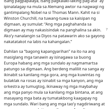
isang pagpapalaya, isang pagkalaki-laking pag-asa” ay
ipinalalagay na mula sa Alemang awtor na nagwagi ng
gantimpalang Nobel na si Thomas Mann. Kahit na si
Winston Churchill, na tuwang-tuwa sa kaisipan ng
digmaan, ay sumulat: “Ang mga paghahanda sa
digmaan ay may nakasisindak na panghalina sa
akin.
Ako’y nanalangin sa Diyos na patawarin ako sa gayong
nakatatakot na labis na kahangalan.”
Dahilan sa “bagong kapangyarihan” na ito na ang
masiglang mga tanawin ay isinagawa sa buong
Europa habang ang mga sundalo ay nagmamartsa
patungo sa digmaan. Ang berdeng maliliit na sanga ay
ikinabit sa kanilang mga gora, ang mga kuwintas ng
bulaklak na rosas ay isinabit sa mga kanyon, ang mga
orkestra ay tumugtog, ikinaway ng mga maybahay
ang mga panyo mula sa kanilang mga bintana, at ang
masayang mga bata ay tumatakbong kaagapay ng
mga sundalo. Wari bang ang mga tao’y nagdiriwang at