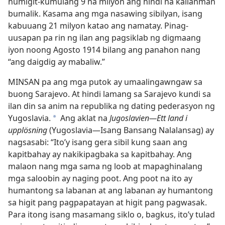
humigit-kumulang 9 na milyon ang hindi na kailanman
bumalik. Kasama ang mga nasawing sibilyan, isang
kabuuang 21 milyon katao ang namatay. Pinag-
uusapan pa rin ng ilan ang pagsiklab ng digmaang
iyon noong Agosto 1914 bilang ang panahon nang
“ang daigdig ay mabaliw.”
MINSAN pa ang mga putok ay umaalingawngaw sa
buong Sarajevo. At hindi lamang sa Sarajevo kundi sa
ilan din sa anim na republika ng dating pederasyon ng
Yugoslavia.
Ang aklat na
Jugoslavien​—Ett land i
a
upplösning
(Yugoslavia​—Isang Bansang Nalalansag) ay
nagsasabi: “Ito’y isang gera sibil kung saan ang
kapitbahay ay nakikipagbaka sa kapitbahay. Ang
malaon nang mga sama ng loob at mapaghinalang
mga saloobin ay naging poot. Ang poot na ito ay
humantong sa labanan at ang labanan ay humantong
sa higit pang pagpapatayan at higit pang pagwasak.
Para itong isang masamang siklo o, bagkus, ito’y tulad