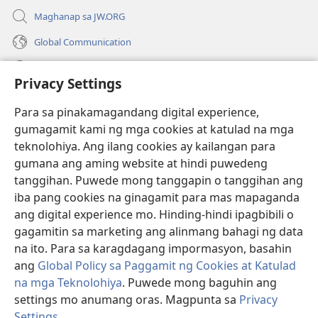
Maghanap sa JW.ORG
Global Communication
Help
Privacy Settings
Donasyon
(may
Para sa pinakamagandang digital experience,
bubukas
gumagamit kami ng mga cookies at katulad na mga
na
Watchtower ONLINE LIBRARY™
teknolohiya. Ang ilang cookies ay kailangan para
(may
bagong
gumana ang aming website at hindi puwedeng
bubukas
window)
®
JW Hub
na
tanggihan. Puwede mong tanggapin o tanggihan ang
(may
bagong
bubukas
iba pang cookies na ginagamit para mas mapaganda
window)
®
JW Library
na
ang digital experience mo. Hinding-hindi ipagbibili o
bagong
gagamitin sa marketing ang alinmang bahagi ng data
window)
®
Watchtower Library
na ito. Para sa karagdagang impormasyon, basahin
ang
Global Policy sa Paggamit ng Cookies at Katulad
na mga Teknolohiya
. Puwede mong baguhin ang
settings mo anumang oras. Magpunta sa
Privacy
Copyright
© 2026 Watch Tower Bible and Tract Society of Pennsylvania.
Settings
.