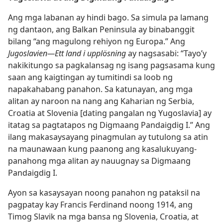
Ang mga labanan ay hindi bago. Sa simula pa lamang
ng dantaon, ang Balkan Peninsula ay binabanggit
bilang “ang magulong rehiyon ng Europa.” Ang
Jugoslavien​—Ett land i upplösning
ay nagsasabi: “Tayo’y
nakikitungo sa pagkalansag ng isang pagsasama kung
saan ang kaigtingan ay tumitindi sa loob ng
napakahabang panahon. Sa katunayan, ang mga
alitan ay naroon na nang ang Kaharian ng Serbia,
Croatia at Slovenia [dating pangalan ng Yugoslavia] ay
itatag sa pagtatapos ng Digmaang Pandaigdig I.” Ang
ilang makasaysayang pinagmulan ay tutulong sa atin
na maunawaan kung paanong ang kasalukuyang-
panahong mga alitan ay nauugnay sa Digmaang
Pandaigdig I.
Ayon sa kasaysayan noong panahon ng pataksil na
pagpatay kay Francis Ferdinand noong 1914, ang
Timog Slavik na mga bansa ng Slovenia, Croatia, at