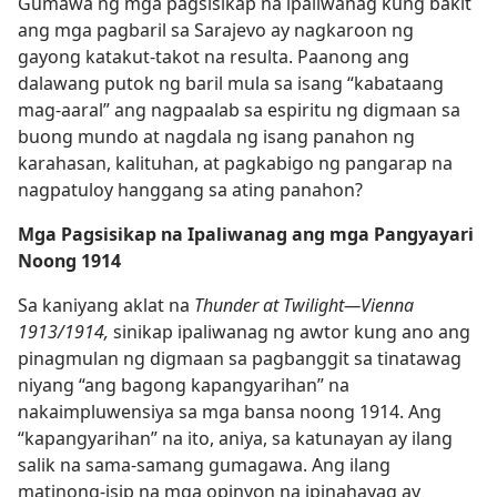
Gumawa ng mga pagsisikap na ipaliwanag kung bakit
ang mga pagbaril sa Sarajevo ay nagkaroon ng
gayong katakut-takot na resulta. Paanong ang
dalawang putok ng baril mula sa isang “kabataang
mag-aaral” ang nagpaalab sa espiritu ng digmaan sa
buong mundo at nagdala ng isang panahon ng
karahasan, kalituhan, at pagkabigo ng pangarap na
nagpatuloy hanggang sa ating panahon?
Mga Pagsisikap na Ipaliwanag ang mga Pangyayari
Noong 1914
Sa kaniyang aklat na
Thunder at Twilight​—Vienna
1913/1914,
sinikap ipaliwanag ng awtor kung ano ang
pinagmulan ng digmaan sa pagbanggit sa tinatawag
niyang “ang bagong kapangyarihan” na
nakaimpluwensiya sa mga bansa noong 1914. Ang
“kapangyarihan” na ito, aniya, sa katunayan ay ilang
salik na sama-samang gumagawa. Ang ilang
matinong-isip na mga opinyon na ipinahayag ay