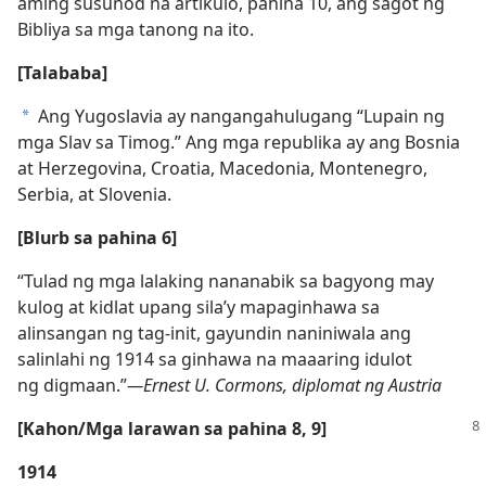
aming susunod na artikulo, pahina 10, ang sagot ng
Bibliya sa mga tanong na ito.
[Talababa]
Ang Yugoslavia ay nangangahulugang “Lupain ng
a
mga Slav sa Timog.” Ang mga republika ay ang Bosnia
at Herzegovina, Croatia, Macedonia, Montenegro,
Serbia, at Slovenia.
[Blurb sa pahina 6]
“Tulad ng mga lalaking nananabik sa bagyong may
kulog at kidlat upang sila’y mapaginhawa sa
alinsangan ng tag-init, gayundin naniniwala ang
salinlahi ng 1914 sa ginhawa na maaaring idulot
ng digmaan.”​
—Ernest U. Cormons, diplomat ng Austria
[Kahon/Mga larawan sa pahina 8, 9]
1914