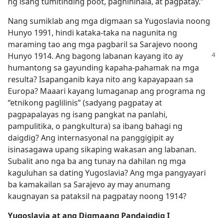
ng isang tumitinding poot, paghihinala, at pagpatay.”
Nang sumiklab ang mga digmaan sa Yugoslavia noong
Hunyo 1991, hindi kataka-taka na nagunita ng
maraming tao ang mga pagbaril sa Sarajevo noong
Hunyo 1914. Ang bagong labanan kayang
ito ay
humantong sa gayunding kapaha-pahamak na mga
resulta? Isapanganib kaya nito ang kapayapaan sa
Europa? Maaari kayang lumaganap ang programa ng
“etnikong paglilinis” (sadyang pagpatay at
pagpapalayas ng isang pangkat na panlahi,
pampulitika, o pangkultura) sa ibang bahagi ng
daigdig? Ang internasyonal na panggigipit ay
isinasagawa upang sikaping wakasan ang labanan.
Subalit ano nga ba ang tunay na dahilan ng mga
kaguluhan sa dating Yugoslavia? Ang mga pangyayari
ba kamakailan sa Sarajevo ay may anumang
kaugnayan sa pataksil na pagpatay noong 1914?
Yugoslavia at ang Digmaang Pandaigdig I