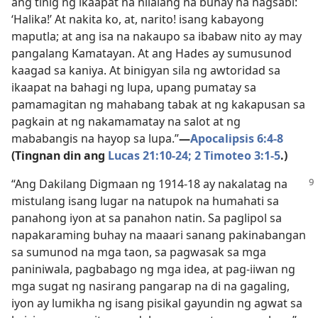
ang tinig ng ikaapat na nilalang na buháy na nagsabi:
‘Halika!’ At nakita ko, at, narito! isang kabayong
maputla; at ang isa na nakaupo sa ibabaw nito ay may
pangalang Kamatayan. At ang Hades ay sumusunod
kaagad sa kaniya. At binigyan sila ng awtoridad sa
ikaapat na bahagi ng lupa, upang pumatay sa
pamamagitan ng mahabang tabak at ng kakapusan sa
pagkain at ng nakamamatay na salot at ng
mababangis na hayop sa lupa.”​
—
Apocalipsis 6:4-8
(Tingnan din ang
Lucas 21:10-24;
2 Timoteo 3:1-5
.)
“Ang Dakilang Digmaan ng 1914-18 ay nakalatag na
mistulang isang lugar na natupok na humahati sa
panahong iyon at sa panahon natin. Sa paglipol sa
napakaraming buhay na maaari sanang pakinabangan
sa sumunod na mga taon, sa pagwasak sa mga
paniniwala, pagbabago ng mga idea, at pag-iiwan ng
mga sugat ng nasirang pangarap na di na gagaling,
iyon ay lumikha ng isang pisikal gayundin ng agwat sa