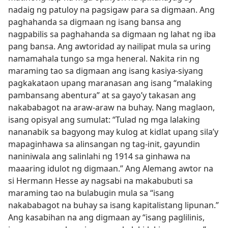
nadaig ng patuloy na pagsigaw para sa digmaan. Ang
paghahanda sa digmaan ng isang bansa ang
nagpabilis sa paghahanda sa digmaan ng lahat ng iba
pang bansa. Ang awtoridad ay nailipat mula sa uring
namamahala tungo sa mga heneral. Nakita rin ng
maraming tao sa digmaan ang isang kasiya-siyang
pagkakataon upang maranasan ang isang “malaking
pambansang abentura” at sa gayo’y takasan ang
nakababagot na araw-araw na buhay. Nang maglaon,
isang opisyal ang sumulat: “Tulad ng mga lalaking
nananabik sa bagyong may kulog at kidlat upang sila’y
mapaginhawa sa alinsangan ng tag-init, gayundin
naniniwala ang salinlahi ng 1914 sa ginhawa na
maaaring idulot ng digmaan.” Ang Alemang awtor na
si Hermann Hesse ay nagsabi na makabubuti sa
maraming tao na bulabugin mula sa “isang
nakababagot na buhay sa isang kapitalistang lipunan.”
Ang kasabihan na ang digmaan ay “isang paglilinis,