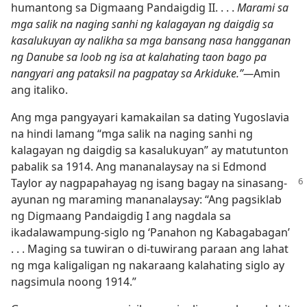
humantong sa Digmaang Pandaigdig II. . . .
Marami sa
mga salik na naging sanhi ng kalagayan ng daigdig sa
kasalukuyan ay nalikha sa mga bansang nasa hangganan
ng Danube sa loob ng isa at kalahating taon bago pa
nangyari ang pataksil na pagpatay sa Arkiduke.”​—
Amin
ang italiko.
Ang mga pangyayari kamakailan sa dating Yugoslavia
na hindi lamang “mga salik na naging sanhi ng
kalagayan ng daigdig sa kasalukuyan” ay matutunton
pabalik sa 1914. Ang mananalaysay na si Edmond
Taylor ay nagpapahayag ng isang
bagay na sinasang-
ayunan ng maraming mananalaysay: “Ang pagsiklab
ng Digmaang Pandaigdig I ang nagdala sa
ikadalawampung-siglo ng ‘Panahon ng Kabagabagan’
. . . Maging sa tuwiran o di-tuwirang paraan ang lahat
ng mga kaligaligan ng nakaraang kalahating siglo ay
nagsimula noong 1914.”