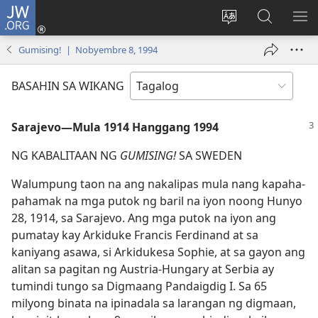
JW.ORG
Mag-
log
Baguhin
Maghana
IPA
In
ang
sa
AN
Gumising! | Nobyembre 8, 1994
(may
wika
JW.ORG
ME
bubukas
ng
BASAHIN SA WIKANG
na
site
bagong
Sarajevo​—Mula 1914 Hanggang 1994
window)
NG KABALITAAN NG
GUMISING!
SA SWEDEN
Walumpung taon na ang nakalipas mula nang kapaha-
pahamak na mga putok ng baril na iyon noong Hunyo
28, 1914, sa Sarajevo. Ang mga putok na iyon ang
pumatay kay Arkiduke Francis Ferdinand at sa
kaniyang asawa, si Arkidukesa Sophie, at sa gayon ang
alitan sa pagitan ng Austria-Hungary at Serbia ay
tumindi tungo sa Digmaang Pandaigdig I. Sa 65
milyong binata na ipinadala sa larangan ng digmaan,