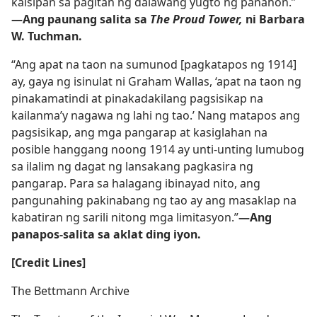
kaisipan sa pagitan ng dalawang yugto ng panahon.”​
—Ang paunang salita sa
The Proud Tower,
ni Barbara
W. Tuchman.
“Ang apat na taon na sumunod [pagkatapos ng 1914]
ay, gaya ng isinulat ni Graham Wallas, ‘apat na taon ng
pinakamatindi at pinakadakilang pagsisikap na
kailanma’y nagawa ng lahi ng tao.’ Nang matapos ang
pagsisikap, ang mga pangarap at kasiglahan na
posible hanggang noong 1914 ay unti-unting lumubog
sa ilalim ng dagat ng lansakang pagkasira ng
pangarap. Para sa halagang ibinayad nito, ang
pangunahing pakinabang ng tao ay ang masaklap na
kabatiran ng sarili nitong mga limitasyon.”​
—Ang
panapos-salita sa aklat ding iyon.
[Credit Lines]
The Bettmann Archive