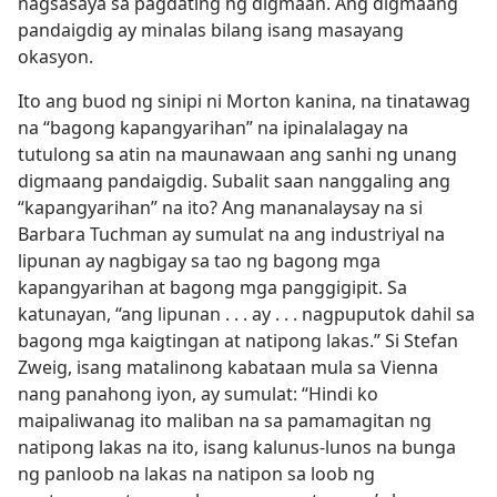
nagsasaya sa pagdating ng digmaan. Ang digmaang
pandaigdig ay minalas bilang isang masayang
okasyon.
Ito ang buod ng sinipi ni Morton kanina, na tinatawag
na “bagong kapangyarihan” na ipinalalagay na
tutulong sa atin na maunawaan ang sanhi ng unang
digmaang pandaigdig. Subalit saan nanggaling ang
“kapangyarihan” na ito? Ang mananalaysay na si
Barbara Tuchman ay sumulat na ang industriyal na
lipunan ay nagbigay sa tao ng bagong mga
kapangyarihan at bagong mga panggigipit. Sa
katunayan, “ang lipunan . . . ay . . . nagpuputok dahil sa
bagong mga kaigtingan at natipong lakas.” Si Stefan
Zweig, isang matalinong kabataan mula sa Vienna
nang panahong iyon, ay sumulat: “Hindi ko
maipaliwanag ito maliban na sa pamamagitan ng
natipong lakas na ito, isang kalunus-lunos na bunga
ng panloob na lakas na natipon sa loob ng