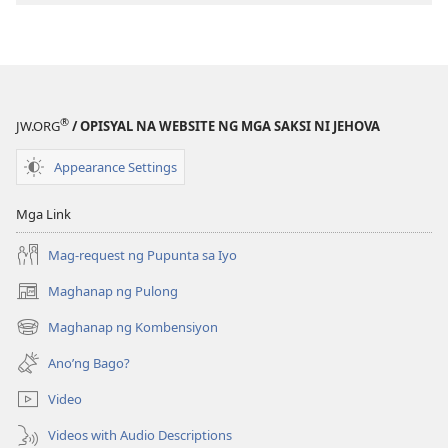
pagda-
download
ng
publikasyon
MAGASIN
®
JW.ORG
/ OPISYAL NA WEBSITE NG MGA SAKSI NI JEHOVA
Nobyembre 8,
1994
Appearance Settings
Mga Link
Mag-request ng Pupunta sa Iyo
Maghanap ng Pulong
(may
bubukas
Maghanap ng Kombensiyon
(may
na
bubukas
bagong
Ano’ng Bago?
na
window)
bagong
Video
window)
Videos with Audio Descriptions