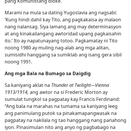
pang Komunistang bloke.
Marami na mula sa dating Yugoslavia ang nagsabi:
‘Kung hindi dahil kay Tito, ang pagkakaisa ay malaon
nang nalansag. Siya lamang ang may determinasyon
at ang kinakailangang awtoridad upang pagkaisahin
ito.’ Ito ay napatunayang totoo. Pagkamatay ni Tito
noong 1980 ay muling nag-alab ang mga alitan,
sumisidhi hanggang sa sumiklab ang isang gera sibil
noong 1991.
Ang mga Bala na Bumago sa Daigdig
Sa kaniyang aklat na
Thunder at Twilight​—Vienna
1913/1914,
ang awtor na si Frederic Morton ay
sumulat tungkol sa pagpatay kay Francis Ferdinand:
“Ang bala na marahas na tumama sa kaniyang leeg
ang panimulang putok sa pinakamapangwasak na
pagpatay na nakilala ng tao hanggang nang panahong
iyon. Pinasimulan nito ang anyo ng pagbabago na