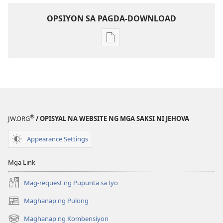
OPSIYON SA PAGDA-DOWNLOAD
Opsiyon
sa
pagda-
download
ng
publikasyon
MAGASIN
®
JW.ORG
/ OPISYAL NA WEBSITE NG MGA SAKSI NI JEHOVA
Nobyembre 8,
1994
Appearance Settings
Mga Link
Mag-request ng Pupunta sa Iyo
Maghanap ng Pulong
(may
bubukas
Maghanap ng Kombensiyon
(may