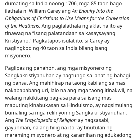
dumating sa India noong 1706, mga 85 taon bago
ilathala ni William Carey ang
An Enquiry Into the
Obligations of Christians to Use Means for the Conversion
of the Heathens.
Ang paglalathala ng aklat na ito ay
tinawag na “isang palatandaan sa kasaysayang
Kristiyano.” Pagkatapos isulat ito, si Carey ay
naglingkod ng 40 taon sa India bilang isang
misyonero.
Paglipas ng panahon, ang mga misyonero ng
Sangkakristiyanuhan ay nagtungo sa lahat ng bahagi
ng bansa. Ang mahihirap na taong kabilang sa mas
nakabababang uri, lalo na ang mga taong itinakwil, na
walang nakikitang pag-asa para sa isang mas
mabuting kinabukasan sa Hinduismo, ay nagsimulang
bumaling sa mga relihiyon ng Sangkakristiyanuhan.
Ang
The Encyclopedia of Religion
ay nagsasabi,
gayunman, na ang hilig na ito “ay tinutulan ng
maraming misyonero at ng karamihan ng edukadong