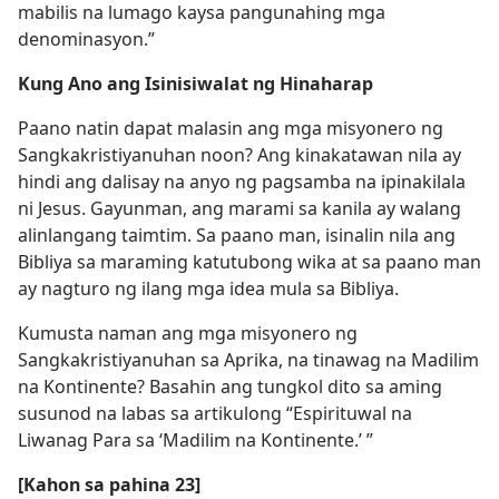
mabilis na lumago kaysa pangunahing mga
denominasyon.”
Kung Ano ang Isinisiwalat ng Hinaharap
Paano natin dapat malasin ang mga misyonero ng
Sangkakristiyanuhan noon? Ang kinakatawan nila ay
hindi ang dalisay na anyo ng pagsamba na ipinakilala
ni Jesus. Gayunman, ang marami sa kanila ay walang
alinlangang taimtim. Sa paano man, isinalin nila ang
Bibliya sa maraming katutubong wika at sa paano man
ay nagturo ng ilang mga idea mula sa Bibliya.
Kumusta naman ang mga misyonero ng
Sangkakristiyanuhan sa Aprika, na tinawag na Madilim
na Kontinente? Basahin ang tungkol dito sa aming
susunod na labas sa artikulong “Espirituwal na
Liwanag Para sa ‘Madilim na Kontinente.’ ”
[Kahon sa pahina 23]