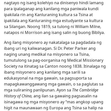
nagtayo ng isang kolehiyo na dinisenyo hindi lamang
para ipalaganap ang kanilang mga paniwala kundi
ipakilala rin ang Kanluraning kultura sa Tsina at
ipakilala ang Kanluraning mga estudyante sa kultura
sa Silangan. Noong 1819, sa tulong ni William Milne,
natapos ni Morrison ang isang salin ng buong Bibliya.
Ang ilang misyonero ay nakatalaga sa pagdadala ng
ibang uri ng kaliwanagan. Si Dr. Peter Parker ang
naging unang medikal na misyonero sa Tsina,
tumutulong sa pag-oorganisa ng Medical Missionary
Society na itinatag sa Canton noong 1838. Itinalaga ng
ibang misyonero ang kanilang mga sarili sa
edukasyonal na mga gawain, sa pagsuporta sa
mapagkawanggawang mga gawain, o sa paglutas sa
mga suliraning panlipunan. Ayon sa
The Cambridge
History of China,
ang ilan sa gawaing pagsasalin na
isinagawa ng mga misyonero ay “mas angkop upang
higit na maunawaan ng Europa ang Tsina sa halip na