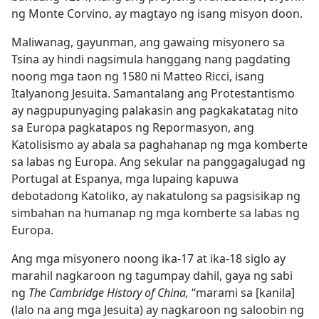
ng Monte Corvino, ay magtayo ng isang misyon doon.
Maliwanag, gayunman, ang gawaing misyonero sa
Tsina ay hindi nagsimula hanggang nang pagdating
noong mga taon ng 1580 ni Matteo Ricci, isang
Italyanong Jesuita. Samantalang ang Protestantismo
ay nagpupunyaging palakasin ang pagkakatatag nito
sa Europa pagkatapos ng Repormasyon, ang
Katolisismo ay abala sa paghahanap ng mga komberte
sa labas ng Europa. Ang sekular na panggagalugad ng
Portugal at Espanya, mga lupaing kapuwa
debotadong Katoliko, ay nakatulong sa pagsisikap ng
simbahan na humanap ng mga komberte sa labas ng
Europa.
Ang mga misyonero noong ika-17 at ika-18 siglo ay
marahil nagkaroon ng tagumpay dahil, gaya ng sabi
ng
The Cambridge History of China,
“marami sa [kanila]
(lalo na ang mga Jesuita) ay nagkaroon ng saloobin ng