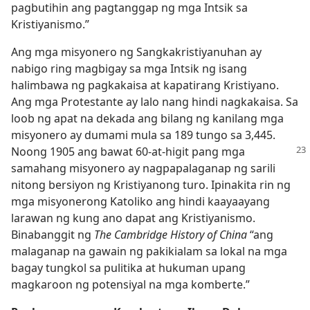
pagbutihin ang pagtanggap ng mga Intsik sa
Kristiyanismo.”
Ang mga misyonero ng Sangkakristiyanuhan ay
nabigo ring magbigay sa mga Intsik ng isang
halimbawa ng pagkakaisa at kapatirang Kristiyano.
Ang mga Protestante ay lalo nang hindi nagkakaisa. Sa
loob ng apat na dekada ang bilang ng kanilang mga
misyonero ay dumami mula sa 189 tungo sa 3,445.
Noong 1905 ang bawat 60-at-higit pang
mga
samahang misyonero ay nagpapalaganap ng sarili
nitong bersiyon ng Kristiyanong turo. Ipinakita rin ng
mga misyonerong Katoliko ang hindi kaayaayang
larawan ng kung ano dapat ang Kristiyanismo.
Binabanggit ng
The Cambridge History of China
“ang
malaganap na gawain ng pakikialam sa lokal na mga
bagay tungkol sa pulitika at hukuman upang
magkaroon ng potensiyal na mga komberte.”