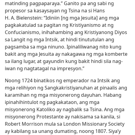
matinding pagpaparaya.” Ganito pa ang sabi ng
propesor sa kasaysayan ng Tsina na si Hans
H. A. Bielenstein: “Idiniin [ng mga Jesuita] ang mga
pagkakatulad sa pagitan ng Kristiyanismo at ng
Confucianismo, inihahambing ang Kristiyanong Diyos
sa Langit ng mga Intsik, at hindi tinututulan ang
pagsamba sa mga ninuno. Ipinaliliwanag nito kung
bakit ang mga Jesuita ay nakagawa ng mga komberte
sa ilang lugar, at gayundin kung bakit hindi sila nag-
iwan ng nagtatagal na impresyon.”
Noong 1724 binatikos ng emperador na Intsik ang
mga relihiyon ng Sangkakristiyanuhan at pinaalis ang
karamihan ng mga misyonerong dayuhan. Habang
ipinahihintulot ng pagkakataon, ang mga
misyonerong Katoliko ay nagbalik sa Tsina. Ang mga
misyonerong Protestante ay nakisama sa kanila, si
Robert Morrison mula sa London Missionary Society
ay kabilang sa unang dumating, noong 1807. Siya’y