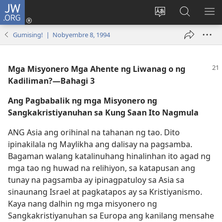
JW.ORG
Mag-
log
Baguhin
Maghana
IPA
In
ang
sa
AN
Gumising! | Nobyembre 8, 1994
(may
wika
JW.ORG
ME
bubukas
ng
na
site
Mga Misyonero Mga Ahente ng Liwanag o ng
bagong
Kadiliman?—Bahagi 3
window)
Ang Pagbabalik ng mga Misyonero ng
Sangkakristiyanuhan sa Kung Saan Ito Nagmula
ANG Asia ang orihinal na tahanan ng tao. Dito
ipinakilala ng Maylikha ang dalisay na pagsamba.
Bagaman walang katalinuhang hinalinhan ito agad ng
mga tao ng huwad na relihiyon, sa katapusan ang
tunay na pagsamba ay ipinagpatuloy sa Asia sa
sinaunang Israel at pagkatapos ay sa Kristiyanismo.
Kaya nang dalhin ng mga misyonero ng
Sangkakristiyanuhan sa Europa ang kanilang mensahe