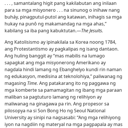
. . . , samantalang higit pang kakilabutan ang inilaan
para sa mga misyonero . . . na sinunog o inihaw nang
buháy, pinagputul-putol ang katawan, inihagis sa mga
hukay na punô ng makamandag na mga ahas,”
kabilang sa iba pang kabuktutan.​—
The Jesuits.
Ang Katolisismo ay ipinakilala sa Korea noong 1784,
ang Protestantismo ay pagkalipas ng isang dantaon.
Ang huling banggit ay “mas mabilis na lumago
sapagkat ang mga misyonerong Amerikano ay
nagdala hindi lamang ng Ebanghelyo kundi rin naman
ng edukasyon, medisina at teknolohiya,” paliwanag ng
magasing
Time.
Ang patakarang ito ng paggawa ng
mga komberte sa pamamagitan ng ibang mga paraan
maliban sa pagtuturo lamang ng relihiyon ay
maliwanag na ginagawa pa rin. Ang propesor sa
pilosopya na si Son Bong Ho ng Seoul National
University ay sinipi na nagsasabi: “Ang mga relihiyong
iyon na nagdiin ng materyal na mga pagpapala ay mas