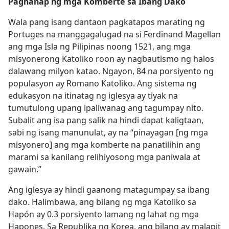
Paghanap ng mga Komberte sa Ibang Dako
Wala pang isang dantaon pagkatapos marating ng
Portuges na manggagalugad na si Ferdinand Magellan
ang mga Isla ng Pilipinas noong 1521, ang mga
misyonerong Katoliko roon ay nagbautismo ng halos
dalawang milyon katao. Ngayon, 84 na porsiyento ng
populasyon ay Romano Katoliko. Ang sistema ng
edukasyon na itinatag ng iglesya ay tiyak na
tumutulong upang ipaliwanag ang tagumpay nito.
Subalit ang isa pang salik na hindi dapat kaligtaan,
sabi ng isang manunulat, ay na “pinayagan [ng mga
misyonero] ang mga komberte na panatilihin ang
marami sa kanilang relihiyosong mga paniwala at
gawain.”
Ang iglesya ay hindi gaanong matagumpay sa ibang
dako. Halimbawa, ang bilang ng mga Katoliko sa
Hapón ay 0.3 porsiyento lamang ng lahat ng mga
Hapones. Sa Republika ng Korea, ang bilang ay malapit