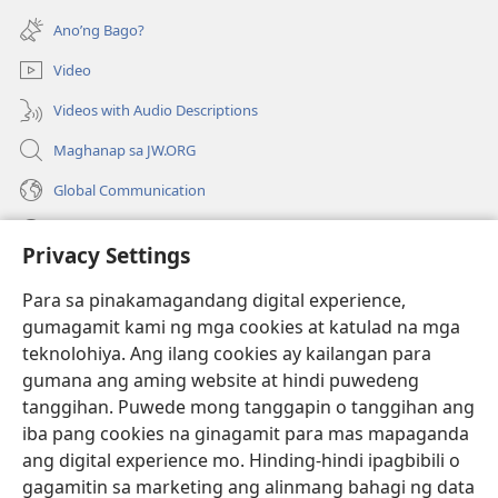
na
bubukas
bagong
Ano’ng Bago?
na
window)
bagong
Video
window)
Videos with Audio Descriptions
Maghanap sa JW.ORG
Global Communication
Help
Privacy Settings
Donasyon
(may
Para sa pinakamagandang digital experience,
bubukas
gumagamit kami ng mga cookies at katulad na mga
na
Watchtower ONLINE LIBRARY™
teknolohiya. Ang ilang cookies ay kailangan para
(may
bagong
gumana ang aming website at hindi puwedeng
bubukas
window)
®
JW Hub
na
tanggihan. Puwede mong tanggapin o tanggihan ang
(may
bagong
bubukas
iba pang cookies na ginagamit para mas mapaganda
window)
®
JW Library
na
ang digital experience mo. Hinding-hindi ipagbibili o
bagong
gagamitin sa marketing ang alinmang bahagi ng data
window)
®
Watchtower Library