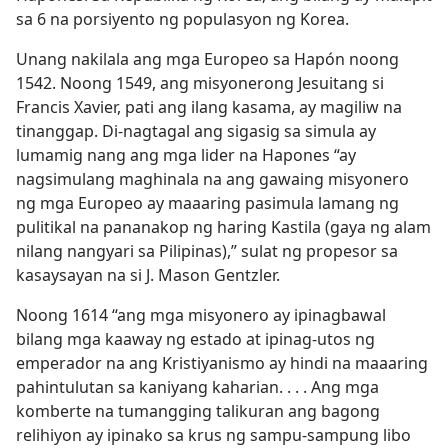
sa 6 na porsiyento ng populasyon ng Korea.
Unang nakilala ang mga Europeo sa Hapón noong
1542. Noong 1549, ang misyonerong Jesuitang si
Francis Xavier, pati ang ilang kasama, ay magiliw na
tinanggap. Di-nagtagal ang sigasig sa simula ay
lumamig nang ang mga lider na Hapones “ay
nagsimulang maghinala na ang gawaing misyonero
ng mga Europeo ay maaaring pasimula lamang ng
pulitikal na pananakop ng haring Kastila (gaya ng alam
nilang nangyari sa Pilipinas),” sulat ng propesor sa
kasaysayan na si J. Mason Gentzler.
Noong 1614 “ang mga misyonero ay ipinagbawal
bilang mga kaaway ng estado at ipinag-utos ng
emperador na ang Kristiyanismo ay hindi na maaaring
pahintulutan sa kaniyang kaharian. . . . Ang mga
komberte na tumangging talikuran ang bagong
relihiyon ay ipinako sa krus ng sampu-sampung libo