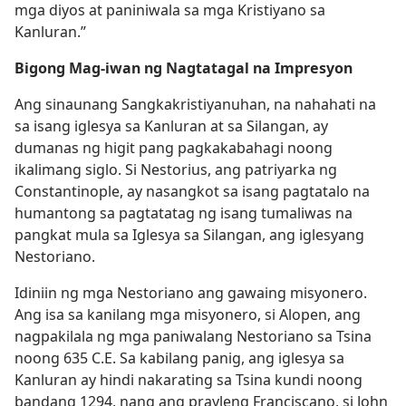
mga diyos at paniniwala sa mga Kristiyano sa
Kanluran.”
Bigong Mag-iwan ng Nagtatagal na Impresyon
Ang sinaunang Sangkakristiyanuhan, na nahahati na
sa isang iglesya sa Kanluran at sa Silangan, ay
dumanas ng higit pang pagkakabahagi noong
ikalimang siglo. Si Nestorius, ang patriyarka ng
Constantinople, ay nasangkot sa isang pagtatalo na
humantong sa pagtatatag ng isang tumaliwas na
pangkat mula sa Iglesya sa Silangan, ang iglesyang
Nestoriano.
Idiniin ng mga Nestoriano ang gawaing misyonero.
Ang isa sa kanilang mga misyonero, si Alopen, ang
nagpakilala ng mga paniwalang Nestoriano sa Tsina
noong 635 C.E. Sa kabilang panig, ang iglesya sa
Kanluran ay hindi nakarating sa Tsina kundi noong
bandang 1294, nang ang prayleng Franciscano, si John