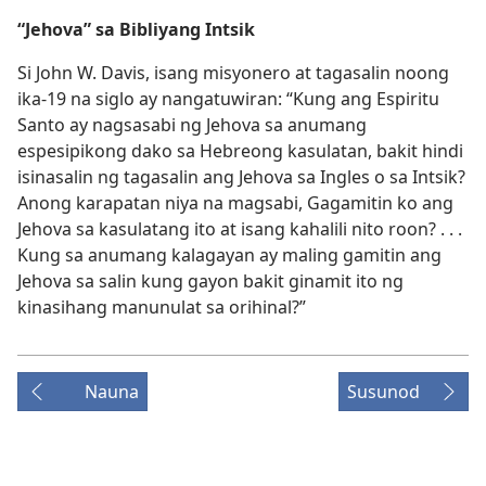
“Jehova” sa Bibliyang Intsik
Si John W. Davis, isang misyonero at tagasalin noong
ika-19 na siglo ay nangatuwiran: “Kung ang Espiritu
Santo ay nagsasabi ng Jehova sa anumang
espesipikong dako sa Hebreong kasulatan, bakit hindi
isinasalin ng tagasalin ang Jehova sa Ingles o sa Intsik?
Anong karapatan niya na magsabi, Gagamitin ko ang
Jehova sa kasulatang ito at isang kahalili nito roon? . . .
Kung sa anumang kalagayan ay maling gamitin ang
Jehova sa salin kung gayon bakit ginamit ito ng
kinasihang manunulat sa orihinal?”
Nauna
Susunod