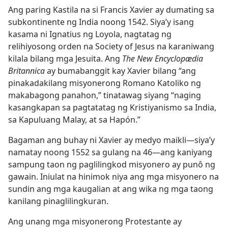
Ang paring Kastila na si Francis Xavier ay dumating sa
subkontinente ng India noong 1542. Siya’y isang
kasama ni Ignatius ng Loyola, nagtatag ng
relihiyosong orden na Society of Jesus na karaniwang
kilala bilang mga Jesuita. Ang
The New Encyclopædia
Britannica
ay bumabanggit kay Xavier bilang “ang
pinakadakilang misyonerong Romano Katoliko ng
makabagong panahon,” tinatawag siyang “naging
kasangkapan sa pagtatatag ng Kristiyanismo sa India,
sa Kapuluang Malay, at sa Hapón.”
Bagaman ang buhay ni Xavier ay medyo maikli​—siya’y
namatay noong 1552 sa gulang na 46​—ang kaniyang
sampung taon ng paglilingkod misyonero ay punô ng
gawain. Iniulat na hinimok niya ang mga misyonero na
sundin ang mga kaugalian at ang wika ng mga taong
kanilang pinaglilingkuran.
Ang unang mga misyonerong Protestante ay