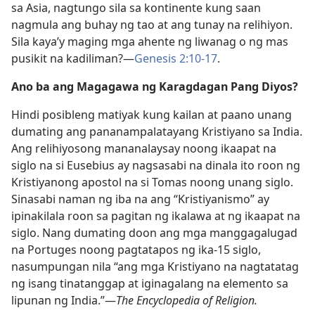
sa Asia, nagtungo sila sa kontinente kung saan
nagmula ang buhay ng tao at ang tunay na relihiyon.
Sila kaya’y maging mga ahente ng liwanag o ng mas
pusikit na kadiliman?​—
Genesis 2:10-17
.
Ano ba ang Magagawa ng Karagdagan Pang Diyos?
Hindi posibleng matiyak kung kailan at paano unang
dumating ang pananampalatayang Kristiyano sa India.
Ang relihiyosong mananalaysay noong ikaapat na
siglo na si Eusebius ay nagsasabi na dinala ito roon ng
Kristiyanong apostol na si Tomas noong unang siglo.
Sinasabi naman ng iba na ang “Kristiyanismo” ay
ipinakilala roon sa pagitan ng ikalawa at ng ikaapat na
siglo. Nang dumating doon ang mga manggagalugad
na Portuges noong pagtatapos ng ika-15 siglo,
nasumpungan nila “ang mga Kristiyano na nagtatatag
ng isang tinatanggap at iginagalang na elemento sa
lipunan ng India.”​—
The Encyclopedia of Religion.