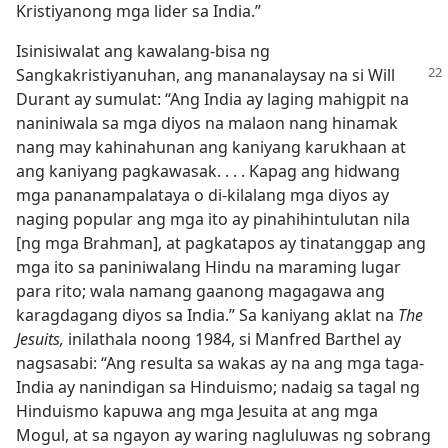
Kristiyanong mga lider sa India.”
Isinisiwalat ang kawalang-bisa ng
Sangkakristiyanuhan,
ang mananalaysay na si Will
Durant ay sumulat: “Ang India ay laging mahigpit na
naniniwala sa mga diyos na malaon nang hinamak
nang may kahinahunan ang kaniyang karukhaan at
ang kaniyang pagkawasak. . . . Kapag ang hidwang
mga pananampalataya o di-kilalang mga diyos ay
naging popular ang mga ito ay pinahihintulutan nila
[ng mga Brahman], at pagkatapos ay tinatanggap ang
mga ito sa paniniwalang Hindu na maraming lugar
para rito; wala namang gaanong magagawa ang
karagdagang diyos sa India.” Sa kaniyang aklat na
The
Jesuits,
inilathala noong 1984, si Manfred Barthel ay
nagsasabi: “Ang resulta sa wakas ay na ang mga taga-
India ay nanindigan sa Hinduismo; nadaig sa tagal ng
Hinduismo kapuwa ang mga Jesuita at ang mga
Mogul, at sa ngayon ay waring nagluluwas ng sobrang