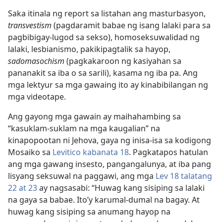
Saka itinala ng report sa listahan ang masturbasyon,
transvestism
(pagdaramit babae ng isang lalaki para sa
pagbibigay-lugod sa sekso), homoseksuwalidad ng
lalaki, lesbianismo, pakikipagtalik sa hayop,
sadomasochism
(pagkakaroon ng kasiyahan sa
pananakit sa iba o sa sarili), kasama ng iba pa. Ang
mga lektyur sa mga gawaing ito ay kinabibilangan ng
mga videotape.
Ang gayong mga gawain ay maihahambing sa
“kasuklam-suklam na mga kaugalian” na
kinapopootan ni Jehova, gaya ng inisa-isa sa kodigong
Mosaiko sa
Levitico kabanata 18
. Pagkatapos hatulan
ang mga gawang insesto, pangangalunya, at iba pang
lisyang seksuwal na paggawi, ang mga
Lev 18 talatang
22 at 23
ay nagsasabi: “Huwag kang sisiping sa lalaki
na gaya sa babae. Ito’y karumal-dumal na bagay. At
huwag kang sisiping sa anumang hayop na