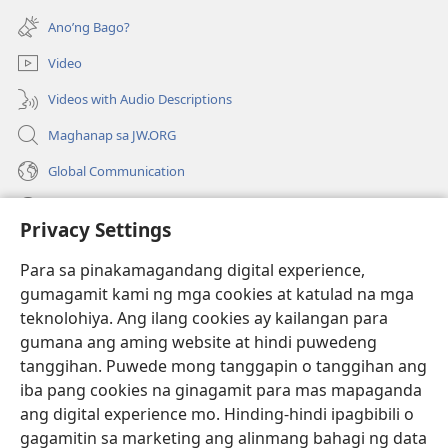
na
bubukas
bagong
Ano’ng Bago?
na
window)
bagong
Video
window)
Videos with Audio Descriptions
Maghanap sa JW.ORG
Global Communication
Help
Privacy Settings
Donasyon
(may
Para sa pinakamagandang digital experience,
bubukas
gumagamit kami ng mga cookies at katulad na mga
na
Watchtower ONLINE LIBRARY™
teknolohiya. Ang ilang cookies ay kailangan para
(may
bagong
gumana ang aming website at hindi puwedeng
bubukas
window)
®
JW Hub
na
tanggihan. Puwede mong tanggapin o tanggihan ang
(may
bagong
bubukas
iba pang cookies na ginagamit para mas mapaganda
window)
®
JW Library
na
ang digital experience mo. Hinding-hindi ipagbibili o
bagong
gagamitin sa marketing ang alinmang bahagi ng data
window)
®
Watchtower Library