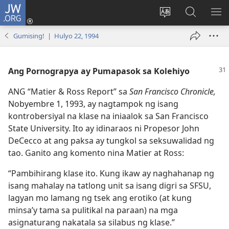
JW.ORG
Mag-
log
Baguhin
Maghana
IPA
In
ang
sa
AN
Gumising! | Hulyo 22, 1994
(may
wika
JW.ORG
ME
bubukas
ng
na
site
Ang Pornograpya ay Pumapasok sa Kolehiyo
bagong
ANG “Matier & Ross Report” sa
San Francisco Chronicle,
window)
Nobyembre 1, 1993, ay nagtampok ng isang
kontrobersiyal na klase na iniaalok sa San Francisco
State University. Ito ay idinaraos ni Propesor John
DeCecco at ang paksa ay tungkol sa seksuwalidad ng
tao. Ganito ang komento nina Matier at Ross:
“Pambihirang klase ito. Kung ikaw ay naghahanap ng
isang mahalay na tatlong unit sa isang digri sa SFSU,
lagyan mo lamang ng tsek ang erotiko (at kung
minsa’y tama sa pulitikal na paraan) na mga
asignaturang nakatala sa silabus ng klase.”