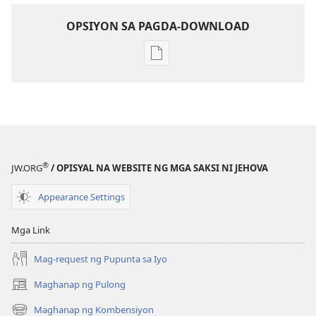
OPSIYON SA PAGDA-DOWNLOAD
Opsiyon
sa
pagda-
download
ng
publikasyon
MAGASIN
®
JW.ORG
/ OPISYAL NA WEBSITE NG MGA SAKSI NI JEHOVA
Hulyo 22,
1994
Appearance Settings
Mga Link
Mag-request ng Pupunta sa Iyo
Maghanap ng Pulong
(may
bubukas
Maghanap ng Kombensiyon
(may