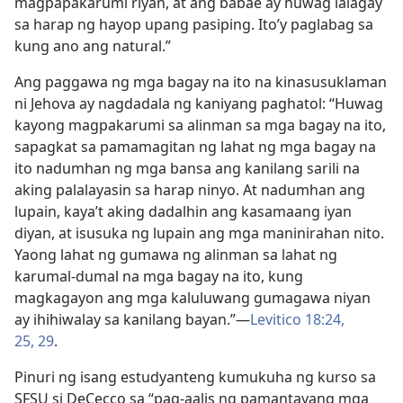
magpapakarumi riyan, at ang babae ay huwag lalagay
sa harap ng hayop upang pasiping. Ito’y paglabag sa
kung ano ang natural.”
Ang paggawa ng mga bagay na ito na kinasusuklaman
ni Jehova ay nagdadala ng kaniyang paghatol: “Huwag
kayong magpakarumi sa alinman sa mga bagay na ito,
sapagkat sa pamamagitan ng lahat ng mga bagay na
ito nadumhan ng mga bansa ang kanilang sarili na
aking palalayasin sa harap ninyo. At nadumhan ang
lupain, kaya’t aking dadalhin ang kasamaang iyan
diyan, at isusuka ng lupain ang mga maninirahan nito.
Yaong lahat ng gumawa ng alinman sa lahat ng
karumal-dumal na mga bagay na ito, kung
magkagayon ang mga kaluluwang gumagawa niyan
ay ihihiwalay sa kanilang bayan.”​—
Levitico 18:24,
25,
29
.
Pinuri ng isang estudyanteng kumukuha ng kurso sa
SFSU si DeCecco sa “pag-aalis ng pamantayang mga