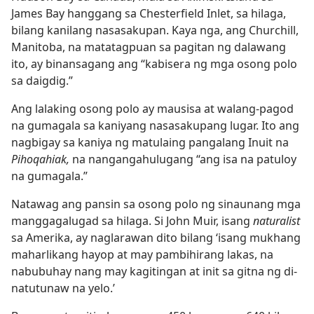
James Bay hanggang sa Chesterfield Inlet, sa hilaga,
bilang kanilang nasasakupan. Kaya nga, ang Churchill,
Manitoba, na matatagpuan sa pagitan ng dalawang
ito, ay binansagang ang “kabisera ng mga osong polo
sa daigdig.”
Ang lalaking osong polo ay mausisa at walang-pagod
na gumagala sa kaniyang nasasakupang lugar. Ito ang
nagbigay sa kaniya ng matulaing pangalang Inuit na
Pihoqahiak,
na nangangahulugang “ang isa na patuloy
na gumagala.”
Natawag ang pansin sa osong polo ng sinaunang mga
manggagalugad sa hilaga. Si John Muir, isang
naturalist
sa Amerika, ay naglarawan dito bilang ‘isang mukhang
maharlikang hayop at may pambihirang lakas, na
nabubuhay nang may kagitingan at init sa gitna ng di-
natutunaw na yelo.’