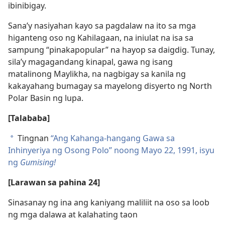
ibinibigay.
Sana’y nasiyahan kayo sa pagdalaw na ito sa mga
higanteng oso ng Kahilagaan, na iniulat na isa sa
sampung “pinakapopular” na hayop sa daigdig. Tunay,
sila’y magagandang kinapal, gawa ng isang
matalinong Maylikha, na nagbigay sa kanila ng
kakayahang bumagay sa mayelong disyerto ng North
Polar Basin ng lupa.
[Talababa]
Tingnan
“Ang Kahanga-hangang Gawa sa
a
Inhinyeriya ng Osong Polo” noong Mayo 22, 1991, isyu
ng
Gumising!
[Larawan sa pahina 24]
Sinasanay ng ina ang kaniyang maliliit na oso sa loob
ng mga dalawa at kalahating taon