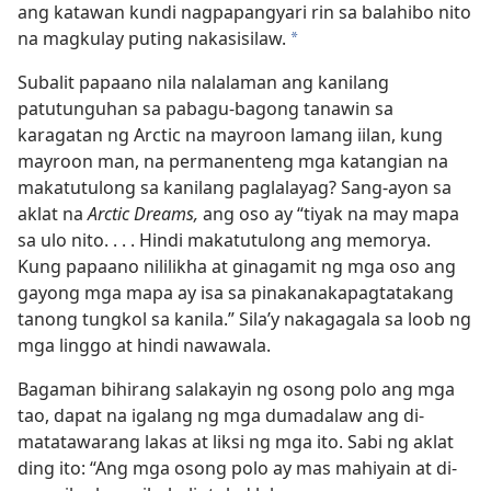
ang katawan kundi nagpapangyari rin sa balahibo nito
na magkulay puting nakasisilaw.
a
Subalit papaano nila nalalaman ang kanilang
patutunguhan sa pabagu-bagong tanawin sa
karagatan ng Arctic na mayroon lamang iilan, kung
mayroon man, na permanenteng mga katangian na
makatutulong sa kanilang paglalayag? Sang-ayon sa
aklat na
Arctic Dreams,
ang oso ay “tiyak na may mapa
sa ulo nito. . . . Hindi makatutulong ang memorya.
Kung papaano nililikha at ginagamit ng mga oso ang
gayong mga mapa ay isa sa pinakanakapagtatakang
tanong tungkol sa kanila.” Sila’y nakagagala sa loob ng
mga linggo at hindi nawawala.
Bagaman bihirang salakayin ng osong polo ang mga
tao, dapat na igalang ng mga dumadalaw ang di-
matatawarang lakas at liksi ng mga ito. Sabi ng aklat
ding ito: “Ang mga osong polo ay mas mahiyain at di-