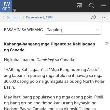
JW.ORG
Mag-
log
Baguhin
Maghana
IPA
In
ang
sa
AN
Gumising! | Disyembre 8, 1993
(may
wika
JW.ORG
ME
bubukas
ng
BASAHIN SA WIKANG
na
site
bagong
Kahanga-hangang mga Higante sa Kahilagaan
window)
ng Canada
Ng kabalitaan ng
Gumising!
sa Canada
“HARI ng Kahilagaan” at “Mga Panginoon ng Arctic”
ang kapansin-pansing mga titulo na itinawag sa mga
30,000 osong polo na gumagala sa buong North Polar
Basin.
May iba’t ibang populasyon ng mga osong polo. Pinili
ng isang grupo ang timog-kanlurang baybayin ng
Hudson Bay sa Canada, mula sa Akimski Island sa