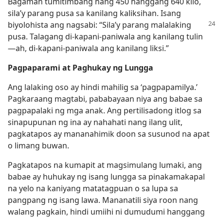
Bagaman tumitimbang nang 450 hanggang 640 kilo,
sila’y parang pusa sa kanilang kaliksihan. Isang
biyolohista ang nagsabi: “Sila’y parang malalaking
pusa. Talagang di-kapani-paniwala ang kanilang tulin​
—ah, di-kapani-paniwala ang kanilang liksi.”
Pagpaparami at Paghukay ng Lungga
Ang lalaking oso ay hindi mahilig sa ‘pagpapamilya.’
Pagkaraang magtabi, pababayaan niya ang babae sa
pagpapalaki ng mga anak. Ang pertilisadong itlog sa
sinapupunan ng ina ay nahahati nang ilang ulit,
pagkatapos ay mananahimik doon sa susunod na apat
o limang buwan.
Pagkatapos na kumapit at magsimulang lumaki, ang
babae ay huhukay ng isang lungga sa pinakamakapal
na yelo na kaniyang matatagpuan o sa lupa sa
pangpang ng isang lawa. Mananatili siya roon nang
walang pagkain, hindi umiihi ni dumudumi hanggang