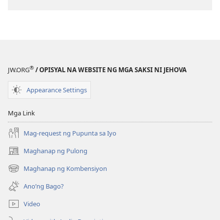
sa
pagda-
download
ng
publikasyon
MAGASIN
®
JW.ORG
/ OPISYAL NA WEBSITE NG MGA SAKSI NI JEHOVA
Disyembre 8,
1993
Appearance Settings
Mga Link
Mag-request ng Pupunta sa Iyo
Maghanap ng Pulong
(may
bubukas
Maghanap ng Kombensiyon
(may
na
bubukas
bagong
Ano’ng Bago?
na
window)
bagong
Video
window)