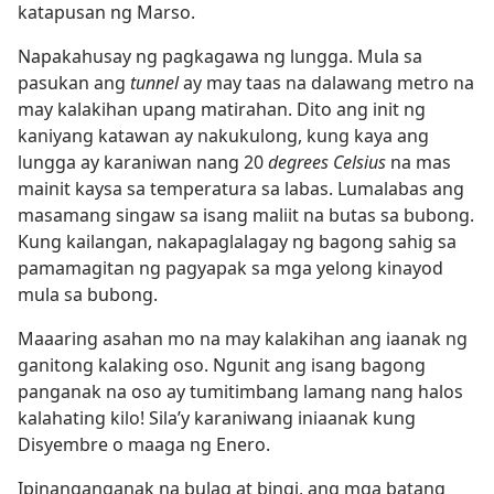
katapusan ng Marso.
Napakahusay ng pagkagawa ng lungga. Mula sa
pasukan ang
tunnel
ay may taas na dalawang metro na
may kalakihan upang matirahan. Dito ang init ng
kaniyang katawan ay nakukulong, kung kaya ang
lungga ay karaniwan nang 20
degrees Celsius
na mas
mainit kaysa sa temperatura sa labas. Lumalabas ang
masamang singaw sa isang maliit na butas sa bubong.
Kung kailangan, nakapaglalagay ng bagong sahig sa
pamamagitan ng pagyapak sa mga yelong kinayod
mula sa bubong.
Maaaring asahan mo na may kalakihan ang iaanak ng
ganitong kalaking oso. Ngunit ang isang bagong
panganak na oso ay tumitimbang lamang nang halos
kalahating kilo! Sila’y karaniwang iniaanak kung
Disyembre o maaga ng Enero.
Ipinanganganak na bulag at bingi, ang mga batang