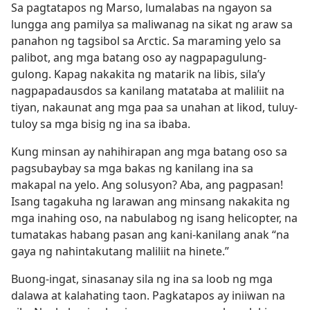
Sa pagtatapos ng Marso, lumalabas na ngayon sa
lungga ang pamilya sa maliwanag na sikat ng araw sa
panahon ng tagsibol sa Arctic. Sa maraming yelo sa
palibot, ang mga batang oso ay nagpapagulung-
gulong. Kapag nakakita ng matarik na libis, sila’y
nagpapadausdos sa kanilang matataba at maliliit na
tiyan, nakaunat ang mga paa sa unahan at likod, tuluy-
tuloy sa mga bisig ng ina sa ibaba.
Kung minsan ay nahihirapan ang mga batang oso sa
pagsubaybay sa mga bakas ng kanilang ina sa
makapal na yelo. Ang solusyon? Aba, ang pagpasan!
Isang tagakuha ng larawan ang minsang nakakita ng
mga inahing oso, na nabulabog ng isang helicopter, na
tumatakas habang pasan ang kani-kanilang anak “na
gaya ng nahintakutang maliliit na hinete.”
Buong-ingat, sinasanay sila ng ina sa loob ng mga
dalawa at kalahating taon. Pagkatapos ay iniiwan na