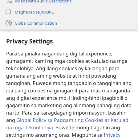
Videos with Audio Descriptions
Maghanap sa JW.ORG
Global Communication
Help
Privacy Settings
Donasyon
(may
Para sa pinakamagandang digital experience,
bubukas
gumagamit kami ng mga cookies at katulad na mga
na
Watchtower ONLINE LIBRARY™
teknolohiya. Ang ilang cookies ay kailangan para
(may
bagong
gumana ang aming website at hindi puwedeng
bubukas
window)
®
JW Hub
na
tanggihan. Puwede mong tanggapin o tanggihan ang
(may
bagong
bubukas
iba pang cookies na ginagamit para mas mapaganda
window)
®
JW Library
na
ang digital experience mo. Hinding-hindi ipagbibili o
bagong
gagamitin sa marketing ang alinmang bahagi ng data
window)
®
Watchtower Library
na ito. Para sa karagdagang impormasyon, basahin
ang
Global Policy sa Paggamit ng Cookies at Katulad
na mga Teknolohiya
. Puwede mong baguhin ang
settings mo anumang oras. Magpunta sa
Privacy