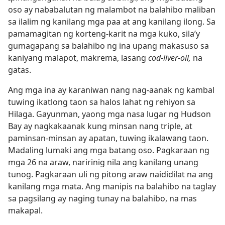
oso ay nababalutan ng malambot na balahibo maliban
sa ilalim ng kanilang mga paa at ang kanilang ilong. Sa
pamamagitan ng korteng-karit na mga kuko, sila’y
gumagapang sa balahibo ng ina upang makasuso sa
kaniyang malapot, makrema, lasang
cod-liver-oil,
na
gatas.
Ang mga ina ay karaniwan nang nag-aanak ng kambal
tuwing ikatlong taon sa halos lahat ng rehiyon sa
Hilaga. Gayunman, yaong mga nasa lugar ng Hudson
Bay ay nagkakaanak kung minsan nang triple, at
paminsan-minsan ay apatan, tuwing ikalawang taon.
Madaling lumaki ang mga batang oso. Pagkaraan ng
mga 26 na araw, naririnig nila ang kanilang unang
tunog. Pagkaraan uli ng pitong araw naididilat na ang
kanilang mga mata. Ang manipis na balahibo na taglay
sa pagsilang ay naging tunay na balahibo, na mas
makapal.