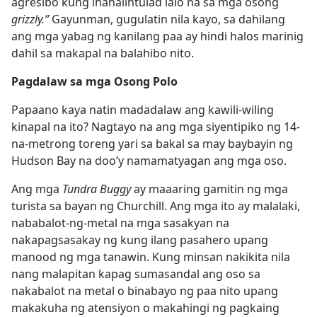
agresibo kung ihahalintulad lalo na sa mga osong
grizzly.”
Gayunman, gugulatin nila kayo, sa dahilang
ang mga yabag ng kanilang paa ay hindi halos marinig
dahil sa makapal na balahibo nito.
Pagdalaw sa mga Osong Polo
Papaano kaya natin madadalaw ang kawili-wiling
kinapal na ito? Nagtayo na ang mga siyentipiko ng 14-
na-metrong toreng yari sa bakal sa may baybayin ng
Hudson Bay na doo’y namamatyagan ang mga oso.
Ang mga
Tundra Buggy
ay maaaring gamitin ng mga
turista sa bayan ng Churchill. Ang mga ito ay malalaki,
nababalot-ng-metal na mga sasakyan na
nakapagsasakay ng kung ilang pasahero upang
manood ng mga tanawin. Kung minsan nakikita nila
nang malapitan kapag sumasandal ang oso sa
nakabalot na metal o binabayo ng paa nito upang
makakuha ng atensiyon o makahingi ng pagkaing