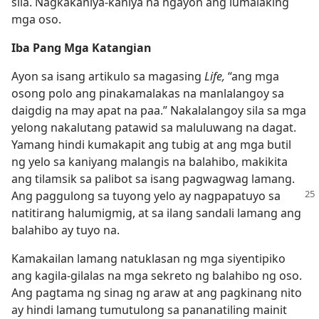
sila. Nagkakaniya-kaniya na ngayon ang lumalaking
mga oso.
Iba Pang Mga Katangian
Ayon sa isang artikulo sa magasing
Life,
“ang mga
osong polo ang pinakamalakas na manlalangoy sa
daigdig na may apat na paa.” Nakalalangoy sila sa mga
yelong nakalutang patawid sa maluluwang na dagat.
Yamang hindi kumakapit ang tubig at ang mga butil
ng yelo sa kaniyang malangis na balahibo, makikita
ang tilamsik sa palibot sa isang pagwagwag lamang.
Ang paggulong
sa tuyong yelo ay nagpapatuyo sa
natitirang halumigmig, at sa ilang sandali lamang ang
balahibo ay tuyo na.
Kamakailan lamang natuklasan ng mga siyentipiko
ang kagila-gilalas na mga sekreto ng balahibo ng oso.
Ang pagtama ng sinag ng araw at ang pagkinang nito
ay hindi lamang tumutulong sa pananatiling mainit